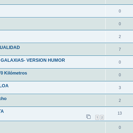
0
0
2
SUALIDAD
7
 GALAXIAS- VERSION HUMOR
0
70 Kilómetros
0
CLOA
3
cho
2
TA
13
1
2
0