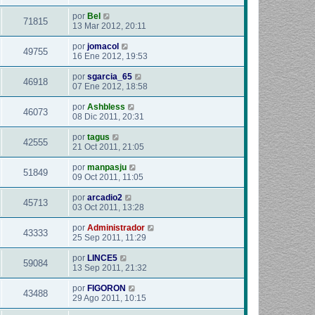
por
Bel
71815
13 Mar 2012, 20:11
por
jomacol
49755
16 Ene 2012, 19:53
por
sgarcia_65
46918
07 Ene 2012, 18:58
por
Ashbless
46073
08 Dic 2011, 20:31
por
tagus
42555
21 Oct 2011, 21:05
por
manpasju
51849
09 Oct 2011, 11:05
por
arcadio2
45713
03 Oct 2011, 13:28
por
Administrador
43333
25 Sep 2011, 11:29
por
LINCE5
59084
13 Sep 2011, 21:32
por
FIGORON
43488
29 Ago 2011, 10:15