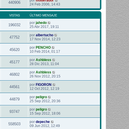
por
moderador
440906
24 Feb 2006, 14:43
VISTAS
ÚLTIMO MENSAJE
por
jahedo
196032
25 Abr 2017, 19:11
por
albertucho
47752
17 Nov 2014, 12:23
por
PENCHO
45620
10 Feb 2014, 01:17
por
Ashbless
45177
28 Dic 2013, 11:04
por
Ashbless
46802
26 Nov 2012, 20:15
por
FIGORON
44561
12 Oct 2012, 12:19
por
peligro
44879
25 Sep 2012, 20:36
por
peligro
93747
15 Sep 2012, 18:06
por
depeche
558503
09 Jun 2012, 12:49