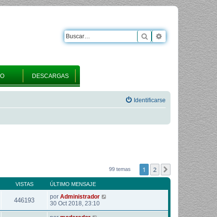
Buscar
Búsqueda avanza
RO
DESCARGAS
Identificarse
1
2
Siguiente
99 temas
VISTAS
ÚLTIMO MENSAJE
por
Administrador
446193
30 Oct 2018, 23:10