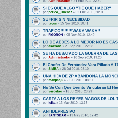
por
Administrador
»
24 Ene 2011, 22:59
SI ES QUE ALGO "TIE QUE HABER"
por
perico_ jimenez
»
02 Ene 2011, 20:01
SUFRIR SIN NECESIDAD
por
tagus
»
15 Nov 2010, 10:41
TRAFICO!!!!!!!!!WAKA WAKA!!
por
FIGORON
»
05 Nov 2010, 12:49
LO DE AEDES A LO MEJOR NO ES CA
por
alakrana
»
21 Sep 2010, 22:38
SE HA DESATADO LA GUERRA DE LAS
por
Administrador
»
16 Sep 2010, 19:20
El Chofer De Fernández Vara Pillado A 1
por
SIMBA
»
28 Jul 2010, 08:10
UNA HIJA DE ZP ABANDONA LA MON
por
manpasju
»
22 Jul 2010, 08:31
No Sé Con Que Evento Vincularan El He
por
verdeber
»
18 Jul 2010, 23:29
CARTA A LOS REYES MAGOS DE LOLI
por
lolita
»
13 May 2010, 13:13
ANTIDEPRESIVO
por
JANTSBAR
»
13 May 2010, 19:42