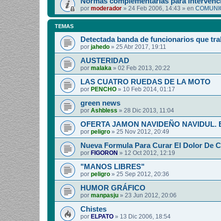
Normas complementarias para intervenci
por
moderador
»
24 Feb 2006, 14:43
» en
COMUNIC
TEMAS
Detectada banda de funcionarios que tra
por
jahedo
»
25 Abr 2017, 19:11
AUSTERIDAD
por
malaka
»
02 Feb 2013, 20:22
LAS CUATRO RUEDAS DE LA MOTO
por
PENCHO
»
10 Feb 2014, 01:17
green news
por
Ashbless
»
28 Dic 2013, 11:04
OFERTA JAMON NAVIDEÑO NAVIDUL. Esp
por
peligro
»
25 Nov 2012, 20:49
Nueva Formula Para Curar El Dolor De 
por
FIGORON
»
12 Oct 2012, 12:19
"MANOS LIBRES"
por
peligro
»
25 Sep 2012, 20:36
HUMOR GRÁFICO
por
manpasju
»
23 Jun 2012, 20:06
Chistes
por
ELPATO
»
13 Dic 2006, 18:54