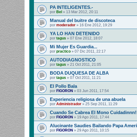
PA INTELIGENTES.-
por
Bel
»
13 Mar 2012, 20:11
Manual del buitre de discoteca
por
moderador
»
16 Ene 2012, 19:29
YA LO HAN DETENIDO
por
tagus
»
07 Ene 2012, 18:07
Mi Mujer Es Guardia...
por
practico
»
07 Dic 2011, 22:17
AUTODIAGNOSTICO
por
tagus
»
21 Oct 2011, 21:05
BODA DUQUESA DE ALBA
por
tagus
»
07 Oct 2011, 11:21
El Pollo Bala
por
FIGORON
»
03 Jun 2011, 17:54
Experiencia religiosa de una abuela
por
Administrador
»
25 Sep 2011, 11:29
Cuando Se Cabrea El Mono Cuidadinnn!
por
FIGORON
»
19 Ago 2011, 17:44
Alucinante Saudies Bailando Papa Americ
por
FIGORON
»
29 Ago 2011, 10:15