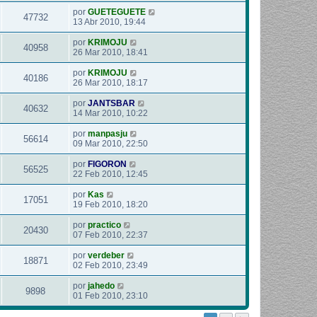
por
GUETEGUETE
47732
13 Abr 2010, 19:44
por
KRIMOJU
40958
26 Mar 2010, 18:41
por
KRIMOJU
40186
26 Mar 2010, 18:17
por
JANTSBAR
40632
14 Mar 2010, 10:22
por
manpasju
56614
09 Mar 2010, 22:50
por
FIGORON
56525
22 Feb 2010, 12:45
por
Kas
17051
19 Feb 2010, 18:20
por
practico
20430
07 Feb 2010, 22:37
por
verdeber
18871
02 Feb 2010, 23:49
por
jahedo
9898
01 Feb 2010, 23:10