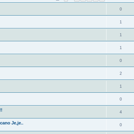
0
1
1
1
0
2
1
0
!!
4
ano Je,je..
0