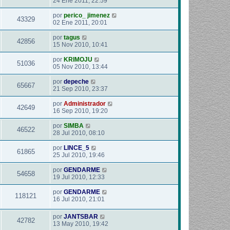
24 Ene 2011, 22:59
por
perico_ jimenez
43329
02 Ene 2011, 20:01
por
tagus
42856
15 Nov 2010, 10:41
por
KRIMOJU
51036
05 Nov 2010, 13:44
por
depeche
65667
21 Sep 2010, 23:37
por
Administrador
42649
16 Sep 2010, 19:20
por
SIMBA
46522
28 Jul 2010, 08:10
por
LINCE_5
61865
25 Jul 2010, 19:46
por
GENDARME
54658
19 Jul 2010, 12:33
por
GENDARME
118121
16 Jul 2010, 21:01
por
JANTSBAR
42782
13 May 2010, 19:42