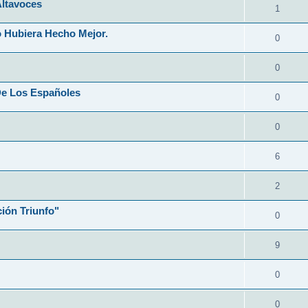
Altavoces
1
 Hubiera Hecho Mejor.
0
0
De Los Españoles
0
0
6
2
ión Triunfo"
0
9
0
0