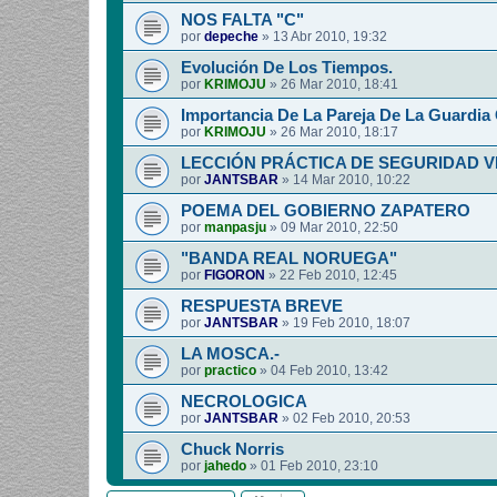
NOS FALTA "C"
por
depeche
»
13 Abr 2010, 19:32
Evolución De Los Tiempos.
por
KRIMOJU
»
26 Mar 2010, 18:41
Importancia De La Pareja De La Guardia C
por
KRIMOJU
»
26 Mar 2010, 18:17
LECCIÓN PRÁCTICA DE SEGURIDAD V
por
JANTSBAR
»
14 Mar 2010, 10:22
POEMA DEL GOBIERNO ZAPATERO
por
manpasju
»
09 Mar 2010, 22:50
"BANDA REAL NORUEGA"
por
FIGORON
»
22 Feb 2010, 12:45
RESPUESTA BREVE
por
JANTSBAR
»
19 Feb 2010, 18:07
LA MOSCA.-
por
practico
»
04 Feb 2010, 13:42
NECROLOGICA
por
JANTSBAR
»
02 Feb 2010, 20:53
Chuck Norris
por
jahedo
»
01 Feb 2010, 23:10