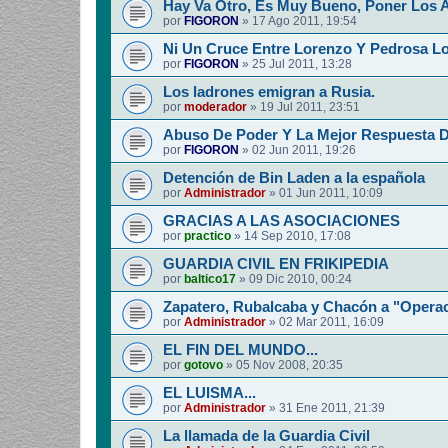
Hay Va Otro, Es Muy Bueno, Poner Los 
por
FIGORON
»
17 Ago 2011, 19:54
Ni Un Cruce Entre Lorenzo Y Pedrosa Lo
por
FIGORON
»
25 Jul 2011, 13:28
Los ladrones emigran a Rusia.
por
moderador
»
19 Jul 2011, 23:51
Abuso De Poder Y La Mejor Respuesta 
por
FIGORON
»
02 Jun 2011, 19:26
Detención de Bin Laden a la española
por
Administrador
»
01 Jun 2011, 10:09
GRACIAS A LAS ASOCIACIONES
por
practico
»
14 Sep 2010, 17:08
GUARDIA CIVIL EN FRIKIPEDIA
por
baltico17
»
09 Dic 2010, 00:24
Zapatero, Rubalcaba y Chacón a "Operac
por
Administrador
»
02 Mar 2011, 16:09
EL FIN DEL MUNDO...
por
gotovo
»
05 Nov 2008, 20:35
EL LUISMA...
por
Administrador
»
31 Ene 2011, 21:39
La llamada de la Guardia Civil