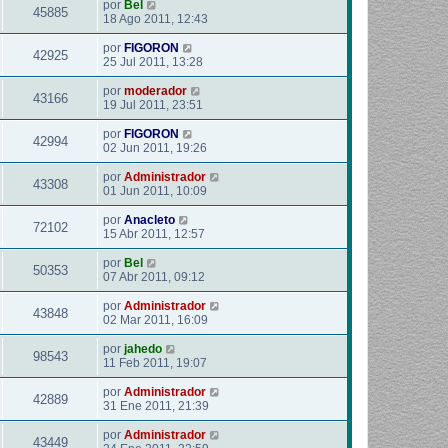
por
Bel
45885
18 Ago 2011, 12:43
por
FIGORON
42925
25 Jul 2011, 13:28
por
moderador
43166
19 Jul 2011, 23:51
por
FIGORON
42994
02 Jun 2011, 19:26
por
Administrador
43308
01 Jun 2011, 10:09
por
Anacleto
72102
15 Abr 2011, 12:57
por
Bel
50353
07 Abr 2011, 09:12
por
Administrador
43848
02 Mar 2011, 16:09
por
jahedo
98543
11 Feb 2011, 19:07
por
Administrador
42889
31 Ene 2011, 21:39
por
Administrador
43449