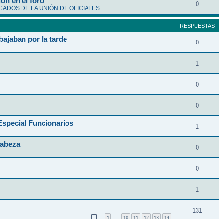
ón en el foro
0
ADOS DE LA UNIÓN DE OFICIALES
RESPUESTAS
bajaban por la tarde
0
1
0
0
ecial Funcionarios
1
Cabeza
0
0
1
131
1
10
11
12
13
14
…