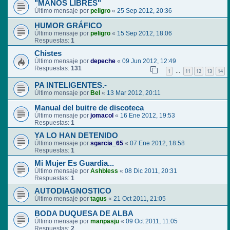
"MANOS LIBRES"
Último mensaje por
peligro
«
25 Sep 2012, 20:36
HUMOR GRÁFICO
Último mensaje por
peligro
«
15 Sep 2012, 18:06
Respuestas:
1
Chistes
Último mensaje por
depeche
«
09 Jun 2012, 12:49
Respuestas:
131
1
11
12
13
14
…
PA INTELIGENTES.-
Último mensaje por
Bel
«
13 Mar 2012, 20:11
Manual del buitre de discoteca
Último mensaje por
jomacol
«
16 Ene 2012, 19:53
Respuestas:
1
YA LO HAN DETENIDO
Último mensaje por
sgarcia_65
«
07 Ene 2012, 18:58
Respuestas:
1
Mi Mujer Es Guardia...
Último mensaje por
Ashbless
«
08 Dic 2011, 20:31
Respuestas:
1
AUTODIAGNOSTICO
Último mensaje por
tagus
«
21 Oct 2011, 21:05
BODA DUQUESA DE ALBA
Último mensaje por
manpasju
«
09 Oct 2011, 11:05
Respuestas:
2