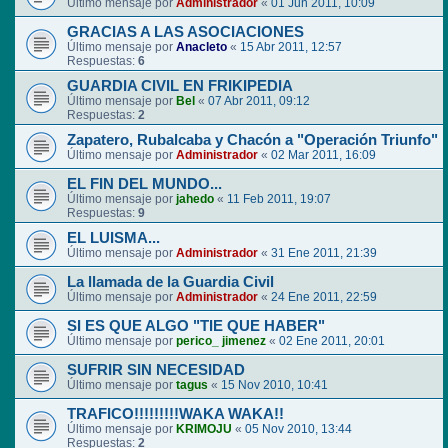
Último mensaje por
Administrador
«
01 Jun 2011, 10:09
GRACIAS A LAS ASOCIACIONES
Último mensaje por
Anacleto
«
15 Abr 2011, 12:57
Respuestas:
6
GUARDIA CIVIL EN FRIKIPEDIA
Último mensaje por
Bel
«
07 Abr 2011, 09:12
Respuestas:
2
Zapatero, Rubalcaba y Chacón a "Operación Triunfo"
Último mensaje por
Administrador
«
02 Mar 2011, 16:09
EL FIN DEL MUNDO...
Último mensaje por
jahedo
«
11 Feb 2011, 19:07
Respuestas:
9
EL LUISMA...
Último mensaje por
Administrador
«
31 Ene 2011, 21:39
La llamada de la Guardia Civil
Último mensaje por
Administrador
«
24 Ene 2011, 22:59
SI ES QUE ALGO "TIE QUE HABER"
Último mensaje por
perico_ jimenez
«
02 Ene 2011, 20:01
SUFRIR SIN NECESIDAD
Último mensaje por
tagus
«
15 Nov 2010, 10:41
TRAFICO!!!!!!!!!WAKA WAKA!!
Último mensaje por
KRIMOJU
«
05 Nov 2010, 13:44
Respuestas:
2