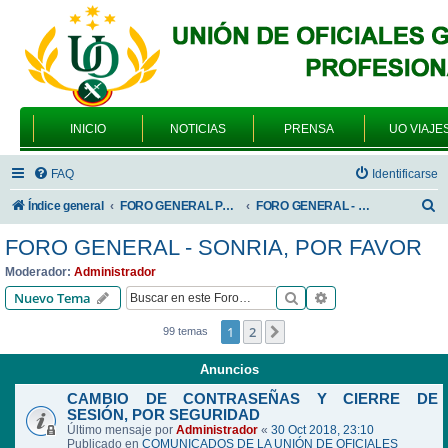
INICIO
NOTICIAS
PRENSA
UO VIAJE
FAQ
Identificarse
B
Índice general
FORO GENERAL PARA TODOS LOS USUARIOS
FORO GENERAL - SONRIA, POR FAVOR
u
FORO GENERAL - SONRIA, POR FAVOR
s
Moderador:
Administrador
c
Buscar
Búsqueda avanzad
Nuevo Tema
a
1
2
Siguiente
99 temas
r
Anuncios
CAMBIO DE CONTRASEÑAS Y CIERRE DE
SESIÓN, POR SEGURIDAD
Último mensaje por
Administrador
«
30 Oct 2018, 23:10
Publicado en
COMUNICADOS DE LA UNIÓN DE OFICIALES