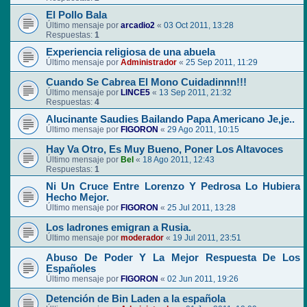
El Pollo Bala
Último mensaje por
arcadio2
«
03 Oct 2011, 13:28
Respuestas:
1
Experiencia religiosa de una abuela
Último mensaje por
Administrador
«
25 Sep 2011, 11:29
Cuando Se Cabrea El Mono Cuidadinnn!!!
Último mensaje por
LINCE5
«
13 Sep 2011, 21:32
Respuestas:
4
Alucinante Saudies Bailando Papa Americano Je,je..
Último mensaje por
FIGORON
«
29 Ago 2011, 10:15
Hay Va Otro, Es Muy Bueno, Poner Los Altavoces
Último mensaje por
Bel
«
18 Ago 2011, 12:43
Respuestas:
1
Ni Un Cruce Entre Lorenzo Y Pedrosa Lo Hubiera
Hecho Mejor.
Último mensaje por
FIGORON
«
25 Jul 2011, 13:28
Los ladrones emigran a Rusia.
Último mensaje por
moderador
«
19 Jul 2011, 23:51
Abuso De Poder Y La Mejor Respuesta De Los
Españoles
Último mensaje por
FIGORON
«
02 Jun 2011, 19:26
Detención de Bin Laden a la española