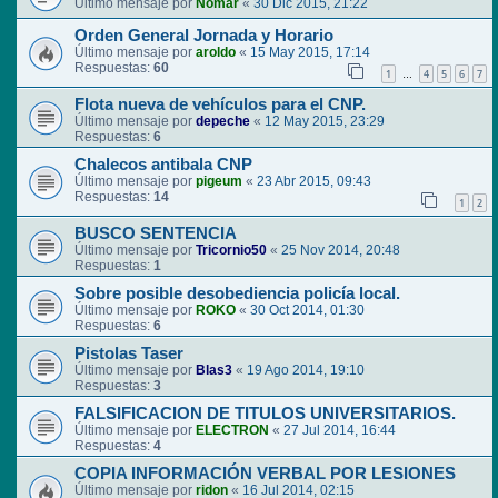
Último mensaje por
Nomar
«
30 Dic 2015, 21:22
Orden General Jornada y Horario
Último mensaje por
aroldo
«
15 May 2015, 17:14
Respuestas:
60
1
4
5
6
7
…
Flota nueva de vehículos para el CNP.
Último mensaje por
depeche
«
12 May 2015, 23:29
Respuestas:
6
Chalecos antibala CNP
Último mensaje por
pigeum
«
23 Abr 2015, 09:43
Respuestas:
14
1
2
BUSCO SENTENCIA
Último mensaje por
Tricornio50
«
25 Nov 2014, 20:48
Respuestas:
1
Sobre posible desobediencia policía local.
Último mensaje por
ROKO
«
30 Oct 2014, 01:30
Respuestas:
6
Pistolas Taser
Último mensaje por
Blas3
«
19 Ago 2014, 19:10
Respuestas:
3
FALSIFICACION DE TITULOS UNIVERSITARIOS.
Último mensaje por
ELECTRON
«
27 Jul 2014, 16:44
Respuestas:
4
COPIA INFORMACIÓN VERBAL POR LESIONES
Último mensaje por
ridon
«
16 Jul 2014, 02:15