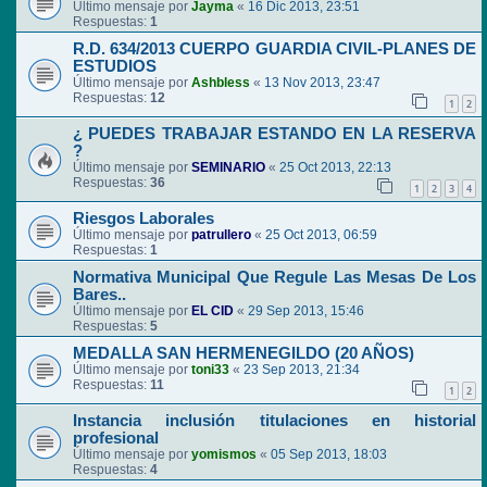
Último mensaje por
Jayma
«
16 Dic 2013, 23:51
Respuestas:
1
R.D. 634/2013 CUERPO GUARDIA CIVIL-PLANES DE
ESTUDIOS
Último mensaje por
Ashbless
«
13 Nov 2013, 23:47
Respuestas:
12
1
2
¿ PUEDES TRABAJAR ESTANDO EN LA RESERVA
?
Último mensaje por
SEMINARIO
«
25 Oct 2013, 22:13
Respuestas:
36
1
2
3
4
Riesgos Laborales
Último mensaje por
patrullero
«
25 Oct 2013, 06:59
Respuestas:
1
Normativa Municipal Que Regule Las Mesas De Los
Bares..
Último mensaje por
EL CID
«
29 Sep 2013, 15:46
Respuestas:
5
MEDALLA SAN HERMENEGILDO (20 AÑOS)
Último mensaje por
toni33
«
23 Sep 2013, 21:34
Respuestas:
11
1
2
Instancia inclusión titulaciones en historial
profesional
Último mensaje por
yomismos
«
05 Sep 2013, 18:03
Respuestas:
4