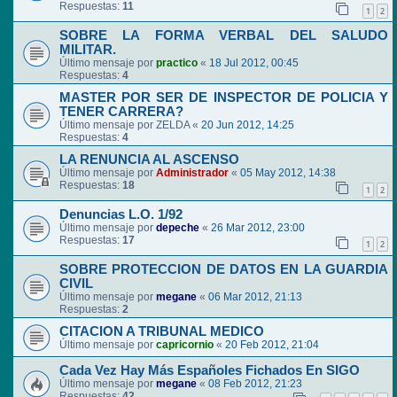
Respuestas:
11
1
2
SOBRE LA FORMA VERBAL DEL SALUDO
MILITAR.
Último mensaje por
practico
«
18 Jul 2012, 00:45
Respuestas:
4
MASTER POR SER DE INSPECTOR DE POLICIA Y
TENER CARRERA?
Último mensaje por
ZELDA
«
20 Jun 2012, 14:25
Respuestas:
4
LA RENUNCIA AL ASCENSO
Último mensaje por
Administrador
«
05 May 2012, 14:38
Respuestas:
18
1
2
Denuncias L.O. 1/92
Último mensaje por
depeche
«
26 Mar 2012, 23:00
Respuestas:
17
1
2
SOBRE PROTECCION DE DATOS EN LA GUARDIA
CIVIL
Último mensaje por
megane
«
06 Mar 2012, 21:13
Respuestas:
2
CITACION A TRIBUNAL MEDICO
Último mensaje por
capricornio
«
20 Feb 2012, 21:04
Cada Vez Hay Más Españoles Fichados En SIGO
Último mensaje por
megane
«
08 Feb 2012, 21:23
Respuestas:
42