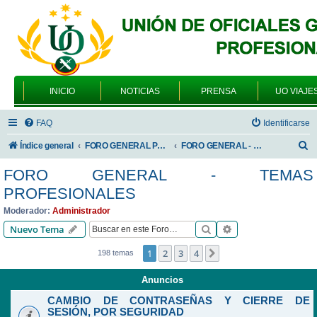
INICIO
NOTICIAS
PRENSA
UO VIAJE
FAQ
Identificarse
B
Índice general
FORO GENERAL PARA TODOS LOS USUARIOS
FORO GENERAL - TEMAS PROFESIONALES
u
FORO GENERAL - TEMAS
s
PROFESIONALES
c
Moderador:
Administrador
a
Buscar
Búsqueda avanzad
Nuevo Tema
r
1
2
3
4
Siguiente
198 temas
Anuncios
CAMBIO DE CONTRASEÑAS Y CIERRE DE
SESIÓN, POR SEGURIDAD