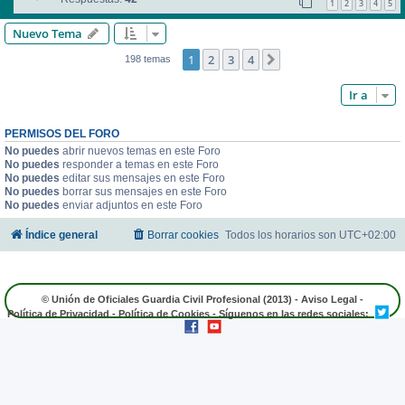
1
2
3
4
5
Nuevo Tema
1
2
3
4
Siguiente
198 temas
Ir a
PERMISOS DEL FORO
No puedes
abrir nuevos temas en este Foro
No puedes
responder a temas en este Foro
No puedes
editar sus mensajes en este Foro
No puedes
borrar sus mensajes en este Foro
No puedes
enviar adjuntos en este Foro
Índice general
Borrar cookies
Todos los horarios son
UTC+02:00
© Unión de Oficiales Guardia Civil Profesional (2013) -
Aviso Legal
-
Política de Privacidad
-
Política de Cookies
- Síguenos en las redes sociales: