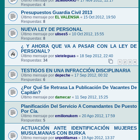
Último mensaje por
SEMINARIO
«
17 Nov 2012, 12:17
Respuestas:
4
Presupuestos Guardia Civil 2013
Último mensaje por
EL VALENSIA
«
15 Oct 2012, 19:50
Respuestas:
8
NUEVA LEY DE PERSONAL
Último mensaje por
ulises5
«
10 Oct 2012, 15:55
Respuestas:
8
¿ Y AHORA QUE VA A PASAR CON LA LEY DE
PERSONAL?
Último mensaje por
sieteleguas
«
18 Sep 2012, 22:40
Respuestas:
34
1
2
3
4
TESTIGOS EN UNA INFRACCIÓN DISCIPLINARIA
Último mensaje por
depeche
«
17 Sep 2012, 00:32
Respuestas:
6
¿Por Qué Se Retrasa La Publicación De Vacantes De
Capitán?
Último mensaje por
damecar
«
11 Sep 2012, 15:25
Planificación Del Servicio A Comandantes De Puesto
Por Cía.
Último mensaje por
emilionukem
«
20 Ago 2012, 17:59
Respuestas:
5
ACTUACIÓN ANTE IDENTIFICACIÓN MUJERES
MUSULMANAS CON BURKA
Último mensaje por
unpolillamas
«
19 Ago 2012, 13:37