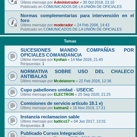
Último mensaje por
Administrador
«
30 Oct 2018, 23:10
Publicado en
COMUNICADOS DE LA UNIÓN DE OFICIALES
Normas complementarias para intervención en el
foro
Último mensaje por
moderador
«
24 Feb 2006, 14:43
Publicado en
COMUNICADOS DE LA UNIÓN DE OFICIALES
Temas
SUCESIONES MANDO COMPAÑÍAS POR
OFICIALES COMANDANCIA
Último mensaje por
kyohan
«
14 Mar 2026, 21:45
Respuestas:
1
NORMATIVA SOBRE USO DEL CHALECO
ANTIBALAS
Último mensaje por
Mcdelatorre
«
22 Feb 2026, 12:36
Cupo pabellones unidad - USECIC
Último mensaje por
ELECTRON
«
25 Sep 2020, 21:25
Comisiones de servicio artículo 18.1 e)
Último mensaje por
kaiman2
«
16 Nov 2019, 17:21
Instancia reclamacion sable
Último mensaje por
baltico17
«
04 Jun 2017, 13:31
Respuestas:
8
Publicado Cursos Integración