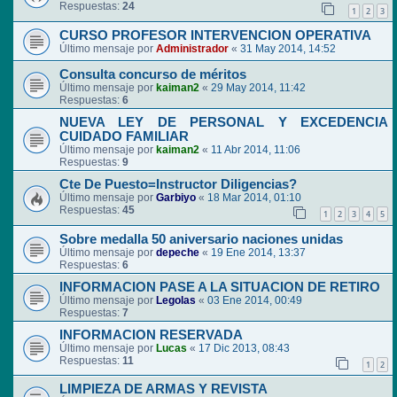
Respuestas:
24
1
2
3
CURSO PROFESOR INTERVENCION OPERATIVA
Último mensaje por
Administrador
«
31 May 2014, 14:52
Consulta concurso de méritos
Último mensaje por
kaiman2
«
29 May 2014, 11:42
Respuestas:
6
NUEVA LEY DE PERSONAL Y EXCEDENCIA
CUIDADO FAMILIAR
Último mensaje por
kaiman2
«
11 Abr 2014, 11:06
Respuestas:
9
Cte De Puesto=Instructor Diligencias?
Último mensaje por
Garbiyo
«
18 Mar 2014, 01:10
Respuestas:
45
1
2
3
4
5
Sobre medalla 50 aniversario naciones unidas
Último mensaje por
depeche
«
19 Ene 2014, 13:37
Respuestas:
6
INFORMACION PASE A LA SITUACION DE RETIRO
Último mensaje por
Legolas
«
03 Ene 2014, 00:49
Respuestas:
7
INFORMACION RESERVADA
Último mensaje por
Lucas
«
17 Dic 2013, 08:43
Respuestas:
11
1
2
LIMPIEZA DE ARMAS Y REVISTA