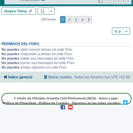
1
2
3
4
5
Nuevo Tema
1
2
3
4
Siguiente
198 temas
Ir a
PERMISOS DEL FORO
No puedes
abrir nuevos temas en este Foro
No puedes
responder a temas en este Foro
No puedes
editar sus mensajes en este Foro
No puedes
borrar sus mensajes en este Foro
No puedes
enviar adjuntos en este Foro
Índice general
Borrar cookies
Todos los horarios son
UTC+02:00
© Unión de Oficiales Guardia Civil Profesional (2013) -
Aviso Legal
-
Política de Privacidad
-
Política de Cookies
- Síguenos en las redes sociales: