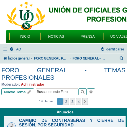
INICIO
NOTICIAS
PRENSA
UO VIAJE
FAQ
Identificarse
B
Índice general
FORO GENERAL PARA TODOS LOS USUARIOS
FORO GENERAL - TEMAS PROFESIONALES
u
FORO GENERAL - TEMAS
s
PROFESIONALES
c
Moderador:
Administrador
a
Buscar
Búsqueda avanzad
Nuevo Tema
r
1
2
3
4
Siguiente
198 temas
Anuncios
CAMBIO DE CONTRASEÑAS Y CIERRE DE
SESIÓN, POR SEGURIDAD