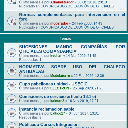
Último mensaje por
Administrador
«
30 Oct 2018, 23:10
Publicado en
COMUNICADOS DE LA UNIÓN DE OFICIALES
Normas complementarias para intervención en el
foro
Último mensaje por
moderador
«
24 Feb 2006, 14:43
Publicado en
COMUNICADOS DE LA UNIÓN DE OFICIALES
Temas
SUCESIONES MANDO COMPAÑÍAS POR
OFICIALES COMANDANCIA
Último mensaje por
kyohan
«
14 Mar 2026, 21:45
Respuestas:
1
NORMATIVA SOBRE USO DEL CHALECO
ANTIBALAS
Último mensaje por
Mcdelatorre
«
22 Feb 2026, 12:36
Cupo pabellones unidad - USECIC
Último mensaje por
ELECTRON
«
25 Sep 2020, 21:25
Comisiones de servicio artículo 18.1 e)
Último mensaje por
kaiman2
«
16 Nov 2019, 17:21
Instancia reclamacion sable
Último mensaje por
baltico17
«
04 Jun 2017, 13:31
Respuestas:
8
Publicado Cursos Integración