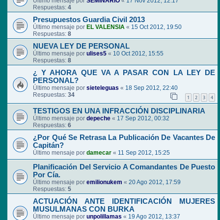
Último mensaje por
SEMINARIO
«
17 Nov 2012, 12:17
Respuestas:
4
Presupuestos Guardia Civil 2013
Último mensaje por
EL VALENSIA
«
15 Oct 2012, 19:50
Respuestas:
8
NUEVA LEY DE PERSONAL
Último mensaje por
ulises5
«
10 Oct 2012, 15:55
Respuestas:
8
¿ Y AHORA QUE VA A PASAR CON LA LEY DE
PERSONAL?
Último mensaje por
sieteleguas
«
18 Sep 2012, 22:40
Respuestas:
34
1
2
3
4
TESTIGOS EN UNA INFRACCIÓN DISCIPLINARIA
Último mensaje por
depeche
«
17 Sep 2012, 00:32
Respuestas:
6
¿Por Qué Se Retrasa La Publicación De Vacantes De
Capitán?
Último mensaje por
damecar
«
11 Sep 2012, 15:25
Planificación Del Servicio A Comandantes De Puesto
Por Cía.
Último mensaje por
emilionukem
«
20 Ago 2012, 17:59
Respuestas:
5
ACTUACIÓN ANTE IDENTIFICACIÓN MUJERES
MUSULMANAS CON BURKA
Último mensaje por
unpolillamas
«
19 Ago 2012, 13:37