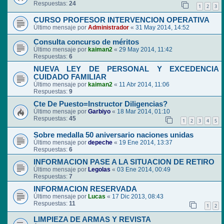
Respuestas:
24
1
2
3
CURSO PROFESOR INTERVENCION OPERATIVA
Último mensaje por
Administrador
«
31 May 2014, 14:52
Consulta concurso de méritos
Último mensaje por
kaiman2
«
29 May 2014, 11:42
Respuestas:
6
NUEVA LEY DE PERSONAL Y EXCEDENCIA
CUIDADO FAMILIAR
Último mensaje por
kaiman2
«
11 Abr 2014, 11:06
Respuestas:
9
Cte De Puesto=Instructor Diligencias?
Último mensaje por
Garbiyo
«
18 Mar 2014, 01:10
Respuestas:
45
1
2
3
4
5
Sobre medalla 50 aniversario naciones unidas
Último mensaje por
depeche
«
19 Ene 2014, 13:37
Respuestas:
6
INFORMACION PASE A LA SITUACION DE RETIRO
Último mensaje por
Legolas
«
03 Ene 2014, 00:49
Respuestas:
7
INFORMACION RESERVADA
Último mensaje por
Lucas
«
17 Dic 2013, 08:43
Respuestas:
11
1
2
LIMPIEZA DE ARMAS Y REVISTA