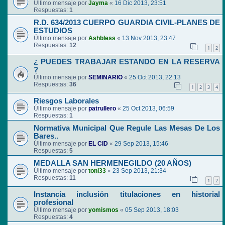
Último mensaje por
Jayma
«
16 Dic 2013, 23:51
Respuestas:
1
R.D. 634/2013 CUERPO GUARDIA CIVIL-PLANES DE
ESTUDIOS
Último mensaje por
Ashbless
«
13 Nov 2013, 23:47
Respuestas:
12
1
2
¿ PUEDES TRABAJAR ESTANDO EN LA RESERVA
?
Último mensaje por
SEMINARIO
«
25 Oct 2013, 22:13
Respuestas:
36
1
2
3
4
Riesgos Laborales
Último mensaje por
patrullero
«
25 Oct 2013, 06:59
Respuestas:
1
Normativa Municipal Que Regule Las Mesas De Los
Bares..
Último mensaje por
EL CID
«
29 Sep 2013, 15:46
Respuestas:
5
MEDALLA SAN HERMENEGILDO (20 AÑOS)
Último mensaje por
toni33
«
23 Sep 2013, 21:34
Respuestas:
11
1
2
Instancia inclusión titulaciones en historial
profesional
Último mensaje por
yomismos
«
05 Sep 2013, 18:03
Respuestas:
4