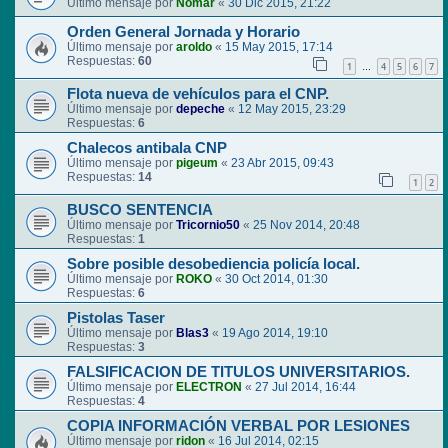
Último mensaje por
Nomar
«
30 Dic 2015, 21:22
Orden General Jornada y Horario
Último mensaje por
aroldo
«
15 May 2015, 17:14
Respuestas:
60
1
4
5
6
7
…
Flota nueva de vehículos para el CNP.
Último mensaje por
depeche
«
12 May 2015, 23:29
Respuestas:
6
Chalecos antibala CNP
Último mensaje por
pigeum
«
23 Abr 2015, 09:43
Respuestas:
14
1
2
BUSCO SENTENCIA
Último mensaje por
Tricornio50
«
25 Nov 2014, 20:48
Respuestas:
1
Sobre posible desobediencia policía local.
Último mensaje por
ROKO
«
30 Oct 2014, 01:30
Respuestas:
6
Pistolas Taser
Último mensaje por
Blas3
«
19 Ago 2014, 19:10
Respuestas:
3
FALSIFICACION DE TITULOS UNIVERSITARIOS.
Último mensaje por
ELECTRON
«
27 Jul 2014, 16:44
Respuestas:
4
COPIA INFORMACIÓN VERBAL POR LESIONES
Último mensaje por
ridon
«
16 Jul 2014, 02:15