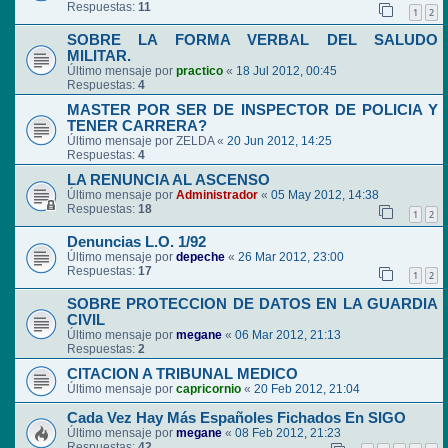
Respuestas:
11
1
2
SOBRE LA FORMA VERBAL DEL SALUDO
MILITAR.
Último mensaje por
practico
«
18 Jul 2012, 00:45
Respuestas:
4
MASTER POR SER DE INSPECTOR DE POLICIA Y
TENER CARRERA?
Último mensaje por
ZELDA
«
20 Jun 2012, 14:25
Respuestas:
4
LA RENUNCIA AL ASCENSO
Último mensaje por
Administrador
«
05 May 2012, 14:38
Respuestas:
18
1
2
Denuncias L.O. 1/92
Último mensaje por
depeche
«
26 Mar 2012, 23:00
Respuestas:
17
1
2
SOBRE PROTECCION DE DATOS EN LA GUARDIA
CIVIL
Último mensaje por
megane
«
06 Mar 2012, 21:13
Respuestas:
2
CITACION A TRIBUNAL MEDICO
Último mensaje por
capricornio
«
20 Feb 2012, 21:04
Cada Vez Hay Más Españoles Fichados En SIGO
Último mensaje por
megane
«
08 Feb 2012, 21:23
Respuestas:
42