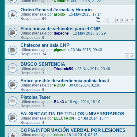
Último mensaje por
Nomar
«
30 Dic 2015, 21:22
Orden General Jornada y Horario
Último mensaje por
aroldo
«
15 May 2015, 17:14
Respuestas:
60
1
4
5
6
7
…
Flota nueva de vehículos para el CNP.
Último mensaje por
depeche
«
12 May 2015, 23:29
Respuestas:
6
Chalecos antibala CNP
Último mensaje por
pigeum
«
23 Abr 2015, 09:43
Respuestas:
14
1
2
BUSCO SENTENCIA
Último mensaje por
Tricornio50
«
25 Nov 2014, 20:48
Respuestas:
1
Sobre posible desobediencia policía local.
Último mensaje por
ROKO
«
30 Oct 2014, 01:30
Respuestas:
6
Pistolas Taser
Último mensaje por
Blas3
«
19 Ago 2014, 19:10
Respuestas:
3
FALSIFICACION DE TITULOS UNIVERSITARIOS.
Último mensaje por
ELECTRON
«
27 Jul 2014, 16:44
Respuestas:
4
COPIA INFORMACIÓN VERBAL POR LESIONES
Último mensaje por
ridon
«
16 Jul 2014, 02:15