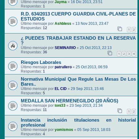
Último mensaje por
Jayma
«
16 Dic 2013, 23:51
Respuestas:
1
R.D. 634/2013 CUERPO GUARDIA CIVIL-PLANES DE
ESTUDIOS
Último mensaje por
Ashbless
«
13 Nov 2013, 23:47
Respuestas:
12
1
2
¿ PUEDES TRABAJAR ESTANDO EN LA RESERVA
?
Último mensaje por
SEMINARIO
«
25 Oct 2013, 22:13
Respuestas:
36
1
2
3
4
Riesgos Laborales
Último mensaje por
patrullero
«
25 Oct 2013, 06:59
Respuestas:
1
Normativa Municipal Que Regule Las Mesas De Los
Bares..
Último mensaje por
EL CID
«
29 Sep 2013, 15:46
Respuestas:
5
MEDALLA SAN HERMENEGILDO (20 AÑOS)
Último mensaje por
toni33
«
23 Sep 2013, 21:34
Respuestas:
11
1
2
Instancia inclusión titulaciones en historial
profesional
Último mensaje por
yomismos
«
05 Sep 2013, 18:03
Respuestas:
4