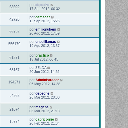
por
depeche
68692
17 Sep 2012, 00:32
por
damecar
42726
11 Sep 2012, 15:25
por
emilionukem
66792
20 Ago 2012, 17:59
por
unpolillamas
556179
19 Ago 2012, 13:37
por
practico
61371
18 Jul 2012, 00:45
por
ZELDA
63157
20 Jun 2012, 14:25
por
Administrador
194271
05 May 2012, 14:38
por
depeche
94362
26 Mar 2012, 23:00
por
megane
21674
06 Mar 2012, 21:13
por
capricornio
19774
20 Feb 2012, 21:04