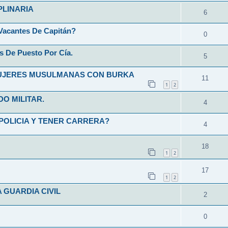
PLINARIA
6
Vacantes De Capitán?
0
s De Puesto Por Cía.
5
MUJERES MUSULMANAS CON BURKA
11
1
2
O MILITAR.
4
POLICIA Y TENER CARRERA?
4
18
1
2
17
1
2
 GUARDIA CIVIL
2
0