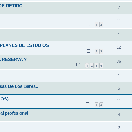
DE RETIRO
7
11
1
2
1
L-PLANES DE ESTUDIOS
12
1
2
 RESERVA ?
36
1
2
3
4
1
sas De Los Bares..
5
ÑOS)
11
1
2
ial profesional
4
2