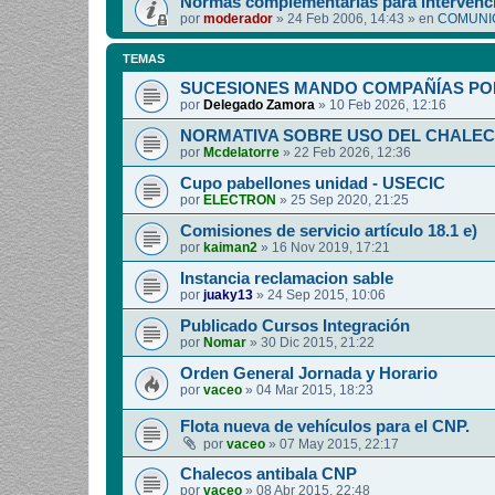
Normas complementarias para intervenci
por
moderador
»
24 Feb 2006, 14:43
» en
COMUNIC
TEMAS
SUCESIONES MANDO COMPAÑÍAS PO
por
Delegado Zamora
»
10 Feb 2026, 12:16
NORMATIVA SOBRE USO DEL CHALEC
por
Mcdelatorre
»
22 Feb 2026, 12:36
Cupo pabellones unidad - USECIC
por
ELECTRON
»
25 Sep 2020, 21:25
Comisiones de servicio artículo 18.1 e)
por
kaiman2
»
16 Nov 2019, 17:21
Instancia reclamacion sable
por
juaky13
»
24 Sep 2015, 10:06
Publicado Cursos Integración
por
Nomar
»
30 Dic 2015, 21:22
Orden General Jornada y Horario
por
vaceo
»
04 Mar 2015, 18:23
Flota nueva de vehículos para el CNP.
por
vaceo
»
07 May 2015, 22:17
Chalecos antibala CNP
por
vaceo
»
08 Abr 2015, 22:48