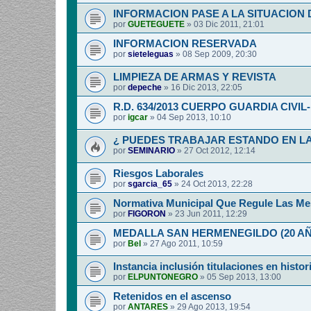
INFORMACION PASE A LA SITUACION 
por
GUETEGUETE
»
03 Dic 2011, 21:01
INFORMACION RESERVADA
por
sieteleguas
»
08 Sep 2009, 20:30
LIMPIEZA DE ARMAS Y REVISTA
por
depeche
»
16 Dic 2013, 22:05
R.D. 634/2013 CUERPO GUARDIA CIVI
por
igcar
»
04 Sep 2013, 10:10
¿ PUEDES TRABAJAR ESTANDO EN LA
por
SEMINARIO
»
27 Oct 2012, 12:14
Riesgos Laborales
por
sgarcia_65
»
24 Oct 2013, 22:28
Normativa Municipal Que Regule Las Me
por
FIGORON
»
23 Jun 2011, 12:29
MEDALLA SAN HERMENEGILDO (20 A
por
Bel
»
27 Ago 2011, 10:59
Instancia inclusión titulaciones en histor
por
ELPUNTONEGRO
»
05 Sep 2013, 13:00
Retenidos en el ascenso
por
ANTARES
»
29 Ago 2013, 19:54