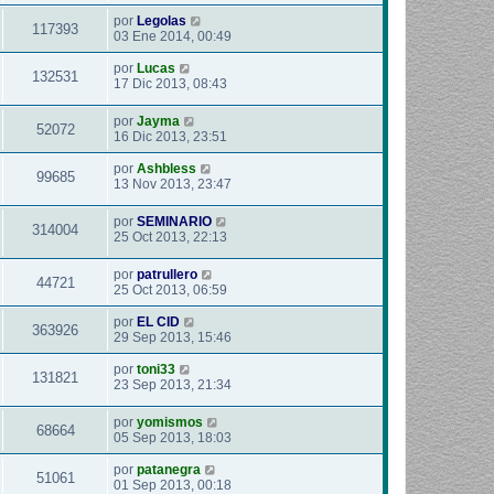
por
Legolas
117393
03 Ene 2014, 00:49
por
Lucas
132531
17 Dic 2013, 08:43
por
Jayma
52072
16 Dic 2013, 23:51
por
Ashbless
99685
13 Nov 2013, 23:47
por
SEMINARIO
314004
25 Oct 2013, 22:13
por
patrullero
44721
25 Oct 2013, 06:59
por
EL CID
363926
29 Sep 2013, 15:46
por
toni33
131821
23 Sep 2013, 21:34
por
yomismos
68664
05 Sep 2013, 18:03
por
patanegra
51061
01 Sep 2013, 00:18