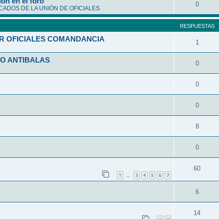
ón en el foro
0
ADOS DE LA UNIÓN DE OFICIALES
RESPUESTAS
R OFICIALES COMANDANCIA
1
O ANTIBALAS
0
0
0
8
0
60
1
3
4
5
6
7
…
6
14