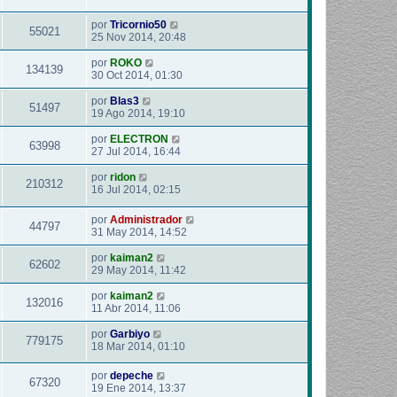
por
Tricornio50
55021
25 Nov 2014, 20:48
por
ROKO
134139
30 Oct 2014, 01:30
por
Blas3
51497
19 Ago 2014, 19:10
por
ELECTRON
63998
27 Jul 2014, 16:44
por
ridon
210312
16 Jul 2014, 02:15
por
Administrador
44797
31 May 2014, 14:52
por
kaiman2
62602
29 May 2014, 11:42
por
kaiman2
132016
11 Abr 2014, 11:06
por
Garbiyo
779175
18 Mar 2014, 01:10
por
depeche
67320
19 Ene 2014, 13:37