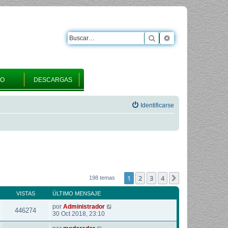
Buscar
Búsqueda avanza
RO
DESCARGAS
Identificarse
1
2
3
4
Siguiente
198 temas
VISTAS
ÚLTIMO MENSAJE
por
Administrador
446274
30 Oct 2018, 23:10