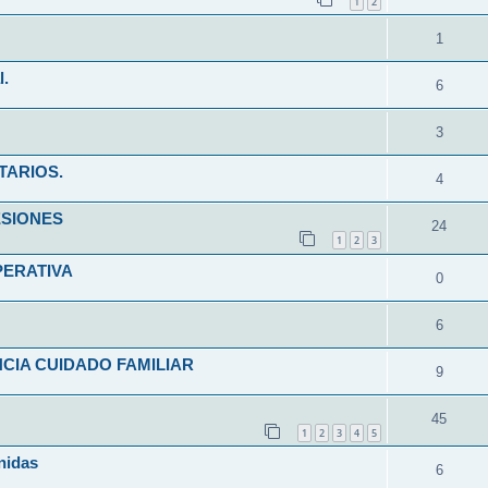
1
2
1
l.
6
3
TARIOS.
4
ESIONES
24
1
2
3
PERATIVA
0
6
CIA CUIDADO FAMILIAR
9
45
1
2
3
4
5
nidas
6