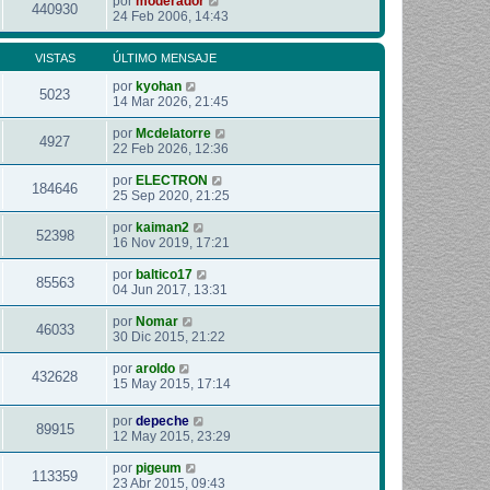
por
moderador
440930
24 Feb 2006, 14:43
VISTAS
ÚLTIMO MENSAJE
por
kyohan
5023
14 Mar 2026, 21:45
por
Mcdelatorre
4927
22 Feb 2026, 12:36
por
ELECTRON
184646
25 Sep 2020, 21:25
por
kaiman2
52398
16 Nov 2019, 17:21
por
baltico17
85563
04 Jun 2017, 13:31
por
Nomar
46033
30 Dic 2015, 21:22
por
aroldo
432628
15 May 2015, 17:14
por
depeche
89915
12 May 2015, 23:29
por
pigeum
113359
23 Abr 2015, 09:43