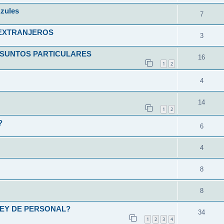
zules
7
 EXTRANJEROS
3
ASUNTOS PARTICULARES
16
1
2
4
14
1
2
?
6
4
8
8
LEY DE PERSONAL?
34
1
2
3
4