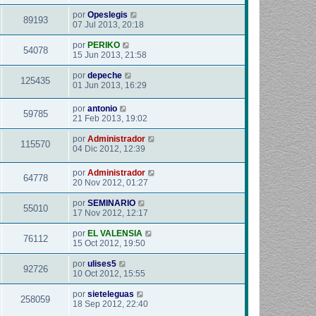
por
Opeslegis
89193
07 Jul 2013, 20:18
por
PERIKO
54078
15 Jun 2013, 21:58
por
depeche
125435
01 Jun 2013, 16:29
por
antonio
59785
21 Feb 2013, 19:02
por
Administrador
115570
04 Dic 2012, 12:39
por
Administrador
64778
20 Nov 2012, 01:27
por
SEMINARIO
55010
17 Nov 2012, 12:17
por
EL VALENSIA
76112
15 Oct 2012, 19:50
por
ulises5
92726
10 Oct 2012, 15:55
por
sieteleguas
258059
18 Sep 2012, 22:40