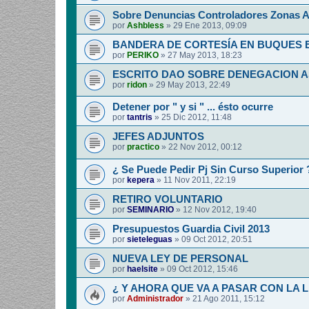
Sobre Denuncias Controladores Zonas A
por
Ashbless
»
29 Ene 2013, 09:09
BANDERA DE CORTESÍA EN BUQUES
por
PERIKO
»
27 May 2013, 18:23
ESCRITO DAO SOBRE DENEGACION 
por
ridon
»
29 May 2013, 22:49
Detener por " y si " ... ésto ocurre
por
tantris
»
25 Dic 2012, 11:48
JEFES ADJUNTOS
por
practico
»
22 Nov 2012, 00:12
¿ Se Puede Pedir Pj Sin Curso Superior 
por
kepera
»
11 Nov 2011, 22:19
RETIRO VOLUNTARIO
por
SEMINARIO
»
12 Nov 2012, 19:40
Presupuestos Guardia Civil 2013
por
sieteleguas
»
09 Oct 2012, 20:51
NUEVA LEY DE PERSONAL
por
haelsite
»
09 Oct 2012, 15:46
¿ Y AHORA QUE VA A PASAR CON LA 
por
Administrador
»
21 Ago 2011, 15:12