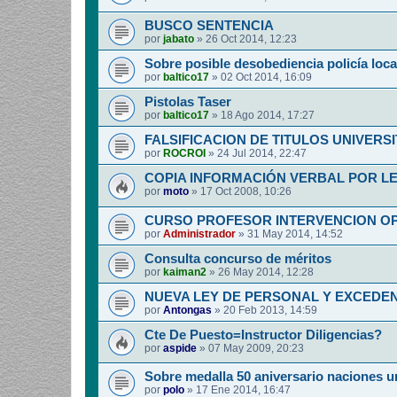
BUSCO SENTENCIA
por
jabato
»
26 Oct 2014, 12:23
Sobre posible desobediencia policía loca
por
baltico17
»
02 Oct 2014, 16:09
Pistolas Taser
por
baltico17
»
18 Ago 2014, 17:27
FALSIFICACION DE TITULOS UNIVERSI
por
ROCROI
»
24 Jul 2014, 22:47
COPIA INFORMACIÓN VERBAL POR L
por
moto
»
17 Oct 2008, 10:26
CURSO PROFESOR INTERVENCION O
por
Administrador
»
31 May 2014, 14:52
Consulta concurso de méritos
por
kaiman2
»
26 May 2014, 12:28
NUEVA LEY DE PERSONAL Y EXCEDEN
por
Antongas
»
20 Feb 2013, 14:59
Cte De Puesto=Instructor Diligencias?
por
aspide
»
07 May 2009, 20:23
Sobre medalla 50 aniversario naciones u
por
polo
»
17 Ene 2014, 16:47