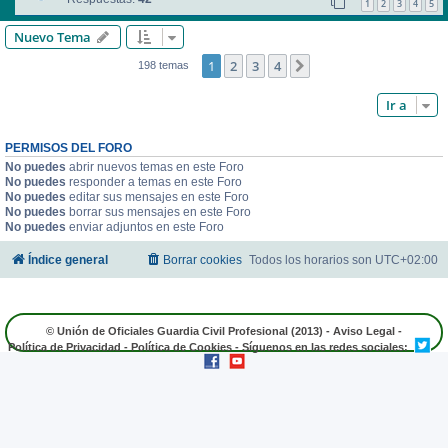
1
2
3
4
5
Nuevo Tema
1
2
3
4
Siguiente
198 temas
Ir a
PERMISOS DEL FORO
No puedes
abrir nuevos temas en este Foro
No puedes
responder a temas en este Foro
No puedes
editar sus mensajes en este Foro
No puedes
borrar sus mensajes en este Foro
No puedes
enviar adjuntos en este Foro
Índice general
Borrar cookies
Todos los horarios son
UTC+02:00
© Unión de Oficiales Guardia Civil Profesional (2013) -
Aviso Legal
-
Política de Privacidad
-
Política de Cookies
- Síguenos en las redes sociales: