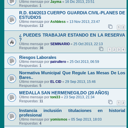
Último mensaje por
Jayma
«
16 Dic 2013, 23:51
Respuestas:
1
R.D. 634/2013 CUERPO GUARDIA CIVIL-PLANES DE
ESTUDIOS
Último mensaje por
Ashbless
«
13 Nov 2013, 23:47
Respuestas:
12
1
2
¿ PUEDES TRABAJAR ESTANDO EN LA RESERVA
?
Último mensaje por
SEMINARIO
«
25 Oct 2013, 22:13
Respuestas:
36
1
2
3
4
Riesgos Laborales
Último mensaje por
patrullero
«
25 Oct 2013, 06:59
Respuestas:
1
Normativa Municipal Que Regule Las Mesas De Los
Bares..
Último mensaje por
EL CID
«
29 Sep 2013, 15:46
Respuestas:
5
MEDALLA SAN HERMENEGILDO (20 AÑOS)
Último mensaje por
toni33
«
23 Sep 2013, 21:34
Respuestas:
11
1
2
Instancia inclusión titulaciones en historial
profesional
Último mensaje por
yomismos
«
05 Sep 2013, 18:03
Respuestas:
4