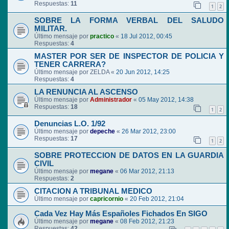
Respuestas:
11
1
2
SOBRE LA FORMA VERBAL DEL SALUDO
MILITAR.
Último mensaje por
practico
«
18 Jul 2012, 00:45
Respuestas:
4
MASTER POR SER DE INSPECTOR DE POLICIA Y
TENER CARRERA?
Último mensaje por
ZELDA
«
20 Jun 2012, 14:25
Respuestas:
4
LA RENUNCIA AL ASCENSO
Último mensaje por
Administrador
«
05 May 2012, 14:38
Respuestas:
18
1
2
Denuncias L.O. 1/92
Último mensaje por
depeche
«
26 Mar 2012, 23:00
Respuestas:
17
1
2
SOBRE PROTECCION DE DATOS EN LA GUARDIA
CIVIL
Último mensaje por
megane
«
06 Mar 2012, 21:13
Respuestas:
2
CITACION A TRIBUNAL MEDICO
Último mensaje por
capricornio
«
20 Feb 2012, 21:04
Cada Vez Hay Más Españoles Fichados En SIGO
Último mensaje por
megane
«
08 Feb 2012, 21:23
Respuestas:
42