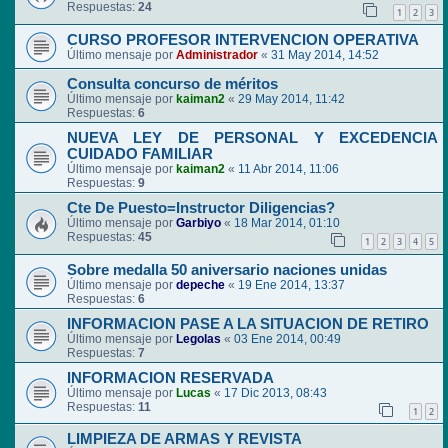
Respuestas:
24
1
2
3
CURSO PROFESOR INTERVENCION OPERATIVA
Último mensaje por
Administrador
«
31 May 2014, 14:52
Consulta concurso de méritos
Último mensaje por
kaiman2
«
29 May 2014, 11:42
Respuestas:
6
NUEVA LEY DE PERSONAL Y EXCEDENCIA
CUIDADO FAMILIAR
Último mensaje por
kaiman2
«
11 Abr 2014, 11:06
Respuestas:
9
Cte De Puesto=Instructor Diligencias?
Último mensaje por
Garbiyo
«
18 Mar 2014, 01:10
Respuestas:
45
1
2
3
4
5
Sobre medalla 50 aniversario naciones unidas
Último mensaje por
depeche
«
19 Ene 2014, 13:37
Respuestas:
6
INFORMACION PASE A LA SITUACION DE RETIRO
Último mensaje por
Legolas
«
03 Ene 2014, 00:49
Respuestas:
7
INFORMACION RESERVADA
Último mensaje por
Lucas
«
17 Dic 2013, 08:43
Respuestas:
11
1
2
LIMPIEZA DE ARMAS Y REVISTA