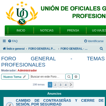
INICIO
NOTICIAS
PRENSA
UO VIAJE
FAQ
Identificarse
B
Índice general
FORO GENERAL PARA TODOS LOS USUARIOS
FORO GENERAL - TEMAS PROFESIONALES
u
FORO GENERAL - TEMAS
s
PROFESIONALES
c
Moderador:
Administrador
a
Buscar
Búsqueda avanzad
Nuevo Tema
r
1
2
3
4
Siguiente
198 temas
Anuncios
CAMBIO DE CONTRASEÑAS Y CIERRE DE
SESIÓN, POR SEGURIDAD