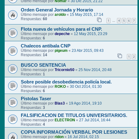
Último mensaje por
Nomar
«
30 Dic 2015, 21:22
Orden General Jornada y Horario
Último mensaje por
aroldo
«
15 May 2015, 17:14
Respuestas:
60
1
4
5
6
7
…
Flota nueva de vehículos para el CNP.
Último mensaje por
depeche
«
12 May 2015, 23:29
Respuestas:
6
Chalecos antibala CNP
Último mensaje por
pigeum
«
23 Abr 2015, 09:43
Respuestas:
14
1
2
BUSCO SENTENCIA
Último mensaje por
Tricornio50
«
25 Nov 2014, 20:48
Respuestas:
1
Sobre posible desobediencia policía local.
Último mensaje por
ROKO
«
30 Oct 2014, 01:30
Respuestas:
6
Pistolas Taser
Último mensaje por
Blas3
«
19 Ago 2014, 19:10
Respuestas:
3
FALSIFICACION DE TITULOS UNIVERSITARIOS.
Último mensaje por
ELECTRON
«
27 Jul 2014, 16:44
Respuestas:
4
COPIA INFORMACIÓN VERBAL POR LESIONES
Último mensaje por
ridon
«
16 Jul 2014, 02:15