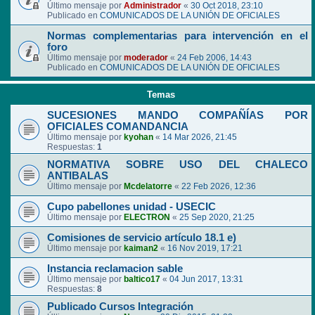
Último mensaje por
Administrador
«
30 Oct 2018, 23:10
Publicado en
COMUNICADOS DE LA UNIÓN DE OFICIALES
Normas complementarias para intervención en el
foro
Último mensaje por
moderador
«
24 Feb 2006, 14:43
Publicado en
COMUNICADOS DE LA UNIÓN DE OFICIALES
Temas
SUCESIONES MANDO COMPAÑÍAS POR
OFICIALES COMANDANCIA
Último mensaje por
kyohan
«
14 Mar 2026, 21:45
Respuestas:
1
NORMATIVA SOBRE USO DEL CHALECO
ANTIBALAS
Último mensaje por
Mcdelatorre
«
22 Feb 2026, 12:36
Cupo pabellones unidad - USECIC
Último mensaje por
ELECTRON
«
25 Sep 2020, 21:25
Comisiones de servicio artículo 18.1 e)
Último mensaje por
kaiman2
«
16 Nov 2019, 17:21
Instancia reclamacion sable
Último mensaje por
baltico17
«
04 Jun 2017, 13:31
Respuestas:
8
Publicado Cursos Integración