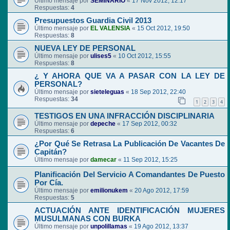
Último mensaje por
SEMINARIO
«
17 Nov 2012, 12:17
Respuestas:
4
Presupuestos Guardia Civil 2013
Último mensaje por
EL VALENSIA
«
15 Oct 2012, 19:50
Respuestas:
8
NUEVA LEY DE PERSONAL
Último mensaje por
ulises5
«
10 Oct 2012, 15:55
Respuestas:
8
¿ Y AHORA QUE VA A PASAR CON LA LEY DE
PERSONAL?
Último mensaje por
sieteleguas
«
18 Sep 2012, 22:40
Respuestas:
34
1
2
3
4
TESTIGOS EN UNA INFRACCIÓN DISCIPLINARIA
Último mensaje por
depeche
«
17 Sep 2012, 00:32
Respuestas:
6
¿Por Qué Se Retrasa La Publicación De Vacantes De
Capitán?
Último mensaje por
damecar
«
11 Sep 2012, 15:25
Planificación Del Servicio A Comandantes De Puesto
Por Cía.
Último mensaje por
emilionukem
«
20 Ago 2012, 17:59
Respuestas:
5
ACTUACIÓN ANTE IDENTIFICACIÓN MUJERES
MUSULMANAS CON BURKA
Último mensaje por
unpolillamas
«
19 Ago 2012, 13:37