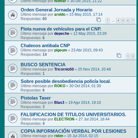
Último mensaje por
Nomar
«
30 Dic 2015, 21:22
Orden General Jornada y Horario
Último mensaje por
aroldo
«
15 May 2015, 17:14
Respuestas:
60
1
4
5
6
7
…
Flota nueva de vehículos para el CNP.
Último mensaje por
depeche
«
12 May 2015, 23:29
Respuestas:
6
Chalecos antibala CNP
Último mensaje por
pigeum
«
23 Abr 2015, 09:43
Respuestas:
14
1
2
BUSCO SENTENCIA
Último mensaje por
Tricornio50
«
25 Nov 2014, 20:48
Respuestas:
1
Sobre posible desobediencia policía local.
Último mensaje por
ROKO
«
30 Oct 2014, 01:30
Respuestas:
6
Pistolas Taser
Último mensaje por
Blas3
«
19 Ago 2014, 19:10
Respuestas:
3
FALSIFICACION DE TITULOS UNIVERSITARIOS.
Último mensaje por
ELECTRON
«
27 Jul 2014, 16:44
Respuestas:
4
COPIA INFORMACIÓN VERBAL POR LESIONES
Último mensaje por
ridon
«
16 Jul 2014, 02:15