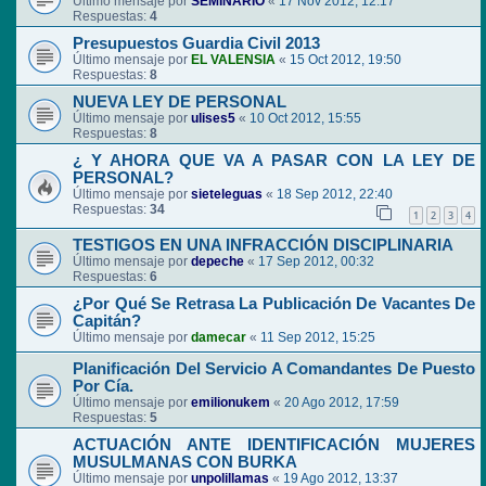
Último mensaje por
SEMINARIO
«
17 Nov 2012, 12:17
Respuestas:
4
Presupuestos Guardia Civil 2013
Último mensaje por
EL VALENSIA
«
15 Oct 2012, 19:50
Respuestas:
8
NUEVA LEY DE PERSONAL
Último mensaje por
ulises5
«
10 Oct 2012, 15:55
Respuestas:
8
¿ Y AHORA QUE VA A PASAR CON LA LEY DE
PERSONAL?
Último mensaje por
sieteleguas
«
18 Sep 2012, 22:40
Respuestas:
34
1
2
3
4
TESTIGOS EN UNA INFRACCIÓN DISCIPLINARIA
Último mensaje por
depeche
«
17 Sep 2012, 00:32
Respuestas:
6
¿Por Qué Se Retrasa La Publicación De Vacantes De
Capitán?
Último mensaje por
damecar
«
11 Sep 2012, 15:25
Planificación Del Servicio A Comandantes De Puesto
Por Cía.
Último mensaje por
emilionukem
«
20 Ago 2012, 17:59
Respuestas:
5
ACTUACIÓN ANTE IDENTIFICACIÓN MUJERES
MUSULMANAS CON BURKA
Último mensaje por
unpolillamas
«
19 Ago 2012, 13:37