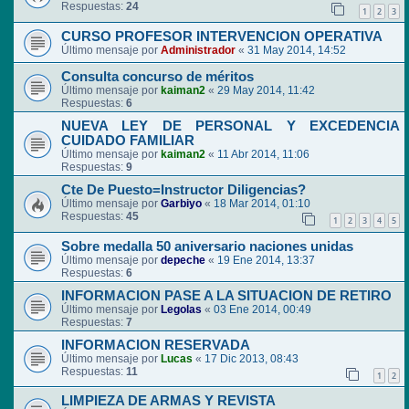
Respuestas:
24
1
2
3
CURSO PROFESOR INTERVENCION OPERATIVA
Último mensaje por
Administrador
«
31 May 2014, 14:52
Consulta concurso de méritos
Último mensaje por
kaiman2
«
29 May 2014, 11:42
Respuestas:
6
NUEVA LEY DE PERSONAL Y EXCEDENCIA
CUIDADO FAMILIAR
Último mensaje por
kaiman2
«
11 Abr 2014, 11:06
Respuestas:
9
Cte De Puesto=Instructor Diligencias?
Último mensaje por
Garbiyo
«
18 Mar 2014, 01:10
Respuestas:
45
1
2
3
4
5
Sobre medalla 50 aniversario naciones unidas
Último mensaje por
depeche
«
19 Ene 2014, 13:37
Respuestas:
6
INFORMACION PASE A LA SITUACION DE RETIRO
Último mensaje por
Legolas
«
03 Ene 2014, 00:49
Respuestas:
7
INFORMACION RESERVADA
Último mensaje por
Lucas
«
17 Dic 2013, 08:43
Respuestas:
11
1
2
LIMPIEZA DE ARMAS Y REVISTA