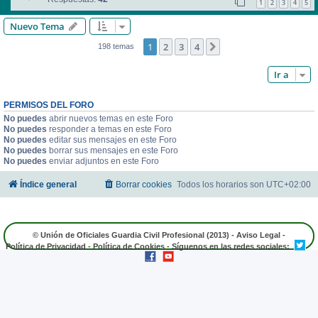
1
2
3
4
5
Nuevo Tema
1
2
3
4
Siguiente
198 temas
Ir a
PERMISOS DEL FORO
No puedes
abrir nuevos temas en este Foro
No puedes
responder a temas en este Foro
No puedes
editar sus mensajes en este Foro
No puedes
borrar sus mensajes en este Foro
No puedes
enviar adjuntos en este Foro
Índice general
Borrar cookies
Todos los horarios son
UTC+02:00
© Unión de Oficiales Guardia Civil Profesional (2013) -
Aviso Legal
-
Política de Privacidad
-
Política de Cookies
- Síguenos en las redes sociales: