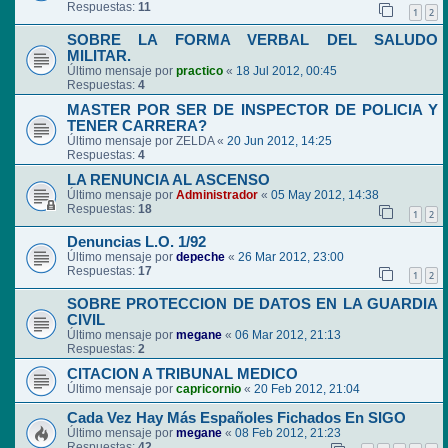
Respuestas:
11
1
2
SOBRE LA FORMA VERBAL DEL SALUDO
MILITAR.
Último mensaje por
practico
«
18 Jul 2012, 00:45
Respuestas:
4
MASTER POR SER DE INSPECTOR DE POLICIA Y
TENER CARRERA?
Último mensaje por
ZELDA
«
20 Jun 2012, 14:25
Respuestas:
4
LA RENUNCIA AL ASCENSO
Último mensaje por
Administrador
«
05 May 2012, 14:38
Respuestas:
18
1
2
Denuncias L.O. 1/92
Último mensaje por
depeche
«
26 Mar 2012, 23:00
Respuestas:
17
1
2
SOBRE PROTECCION DE DATOS EN LA GUARDIA
CIVIL
Último mensaje por
megane
«
06 Mar 2012, 21:13
Respuestas:
2
CITACION A TRIBUNAL MEDICO
Último mensaje por
capricornio
«
20 Feb 2012, 21:04
Cada Vez Hay Más Españoles Fichados En SIGO
Último mensaje por
megane
«
08 Feb 2012, 21:23
Respuestas:
42