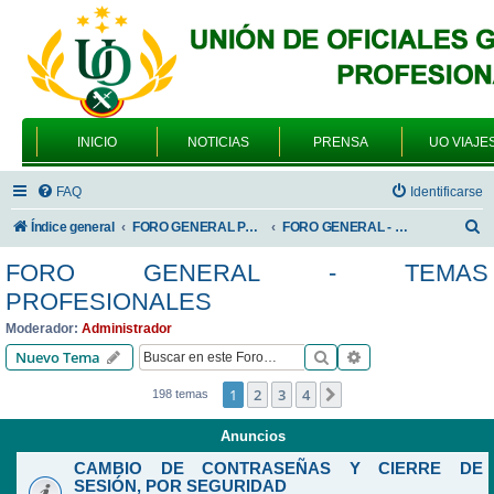
INICIO
NOTICIAS
PRENSA
UO VIAJE
FAQ
Identificarse
B
Índice general
FORO GENERAL PARA TODOS LOS USUARIOS
FORO GENERAL - TEMAS PROFESIONALES
u
FORO GENERAL - TEMAS
s
PROFESIONALES
c
Moderador:
Administrador
a
Buscar
Búsqueda avanzad
Nuevo Tema
r
1
2
3
4
Siguiente
198 temas
Anuncios
CAMBIO DE CONTRASEÑAS Y CIERRE DE
SESIÓN, POR SEGURIDAD