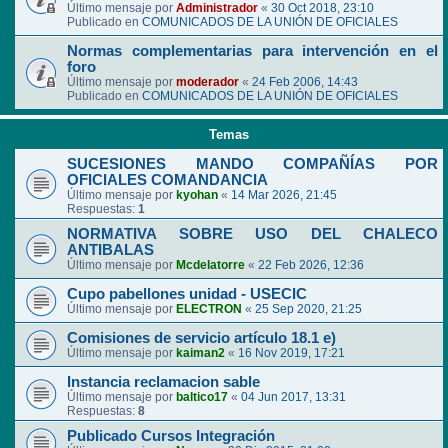
Último mensaje por
Administrador
«
30 Oct 2018, 23:10
Publicado en
COMUNICADOS DE LA UNIÓN DE OFICIALES
Normas complementarias para intervención en el
foro
Último mensaje por
moderador
«
24 Feb 2006, 14:43
Publicado en
COMUNICADOS DE LA UNIÓN DE OFICIALES
Temas
SUCESIONES MANDO COMPAÑÍAS POR
OFICIALES COMANDANCIA
Último mensaje por
kyohan
«
14 Mar 2026, 21:45
Respuestas:
1
NORMATIVA SOBRE USO DEL CHALECO
ANTIBALAS
Último mensaje por
Mcdelatorre
«
22 Feb 2026, 12:36
Cupo pabellones unidad - USECIC
Último mensaje por
ELECTRON
«
25 Sep 2020, 21:25
Comisiones de servicio artículo 18.1 e)
Último mensaje por
kaiman2
«
16 Nov 2019, 17:21
Instancia reclamacion sable
Último mensaje por
baltico17
«
04 Jun 2017, 13:31
Respuestas:
8
Publicado Cursos Integración