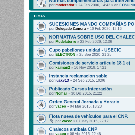
Normas complementarias para intervenci
por
moderador
»
24 Feb 2006, 14:43
» en
COMUNIC
TEMAS
SUCESIONES MANDO COMPAÑÍAS PO
por
Delegado Zamora
»
10 Feb 2026, 12:16
NORMATIVA SOBRE USO DEL CHALEC
por
Mcdelatorre
»
22 Feb 2026, 12:36
Cupo pabellones unidad - USECIC
por
ELECTRON
»
25 Sep 2020, 21:25
Comisiones de servicio artículo 18.1 e)
por
kaiman2
»
16 Nov 2019, 17:21
Instancia reclamacion sable
por
juaky13
»
24 Sep 2015, 10:06
Publicado Cursos Integración
por
Nomar
»
30 Dic 2015, 21:22
Orden General Jornada y Horario
por
vaceo
»
04 Mar 2015, 18:23
Flota nueva de vehículos para el CNP.
por
vaceo
»
07 May 2015, 22:17
Chalecos antibala CNP
por
vaceo
»
08 Abr 2015, 22:48