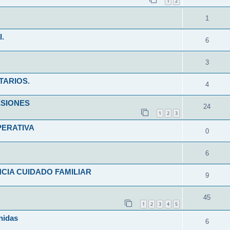
1
2
1
l.
6
3
TARIOS.
4
ESIONES
24
1
2
3
PERATIVA
0
6
CIA CUIDADO FAMILIAR
9
45
1
2
3
4
5
nidas
6