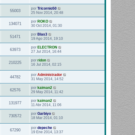
por
Tricornio50
55003
25 Nov 2014, 20:48
por
ROKO
134071
30 Oct 2014, 01:30
por
Blas3
51471
19 Ago 2014, 19:10
por
ELECTRON
63973
27 Jul 2014, 16:44
por
ridon
210225
16 Jul 2014, 02:15
por
Administrador
44782
31 May 2014, 14:52
por
kaiman2
62576
29 May 2014, 11:42
por
kaiman2
131977
11 Abr 2014, 11:06
por
Garbiyo
730572
18 Mar 2014, 01:10
por
depeche
67290
19 Ene 2014, 13:37