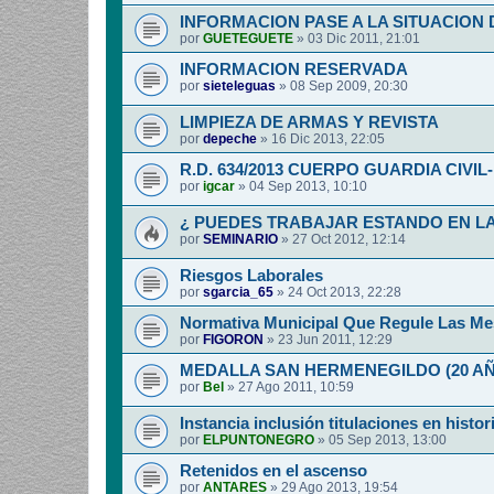
INFORMACION PASE A LA SITUACION 
por
GUETEGUETE
»
03 Dic 2011, 21:01
INFORMACION RESERVADA
por
sieteleguas
»
08 Sep 2009, 20:30
LIMPIEZA DE ARMAS Y REVISTA
por
depeche
»
16 Dic 2013, 22:05
R.D. 634/2013 CUERPO GUARDIA CIVI
por
igcar
»
04 Sep 2013, 10:10
¿ PUEDES TRABAJAR ESTANDO EN LA
por
SEMINARIO
»
27 Oct 2012, 12:14
Riesgos Laborales
por
sgarcia_65
»
24 Oct 2013, 22:28
Normativa Municipal Que Regule Las Me
por
FIGORON
»
23 Jun 2011, 12:29
MEDALLA SAN HERMENEGILDO (20 A
por
Bel
»
27 Ago 2011, 10:59
Instancia inclusión titulaciones en histor
por
ELPUNTONEGRO
»
05 Sep 2013, 13:00
Retenidos en el ascenso
por
ANTARES
»
29 Ago 2013, 19:54