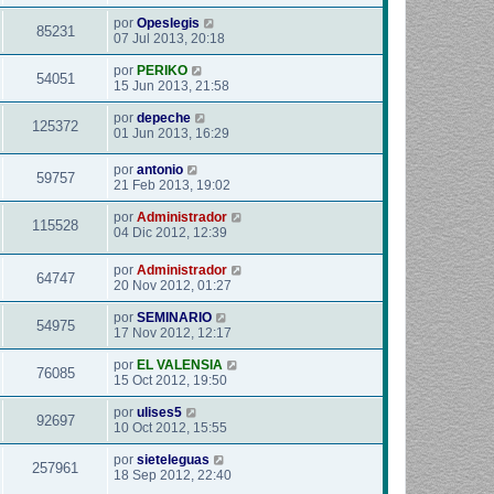
por
Opeslegis
85231
07 Jul 2013, 20:18
por
PERIKO
54051
15 Jun 2013, 21:58
por
depeche
125372
01 Jun 2013, 16:29
por
antonio
59757
21 Feb 2013, 19:02
por
Administrador
115528
04 Dic 2012, 12:39
por
Administrador
64747
20 Nov 2012, 01:27
por
SEMINARIO
54975
17 Nov 2012, 12:17
por
EL VALENSIA
76085
15 Oct 2012, 19:50
por
ulises5
92697
10 Oct 2012, 15:55
por
sieteleguas
257961
18 Sep 2012, 22:40