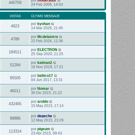
por
moderador
440759
24 Feb 2006, 14:43
VISTAS
ÚLTIMO MENSAJE
por
kyohan
4923
14 Mar 2026, 21:45
por
Mcdelatorre
4789
22 Feb 2026, 12:36
por
ELECTRON
184511
25 Sep 2020, 21:25
por
kaiman2
52284
16 Nov 2019, 17:21
por
baltico17
85505
04 Jun 2017, 13:31
por
Nomar
46011
30 Dic 2015, 21:22
por
aroldo
432465
15 May 2015, 17:14
por
depeche
89886
12 May 2015, 23:29
por
pigeum
113314
23 Abr 2015, 09:43