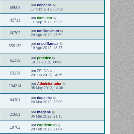
por
depeche
68664
17 Sep 2012, 00:32
por
damecar
42711
11 Sep 2012, 15:25
por
emilionukem
66763
20 Ago 2012, 17:59
por
unpolillamas
556132
19 Ago 2012, 13:37
por
practico
61339
18 Jul 2012, 00:45
por
ZELDA
63134
20 Jun 2012, 14:25
por
Administrador
194214
05 May 2012, 14:38
por
depeche
94301
26 Mar 2012, 23:00
por
megane
21651
06 Mar 2012, 21:13
por
capricornio
19762
20 Feb 2012, 21:04