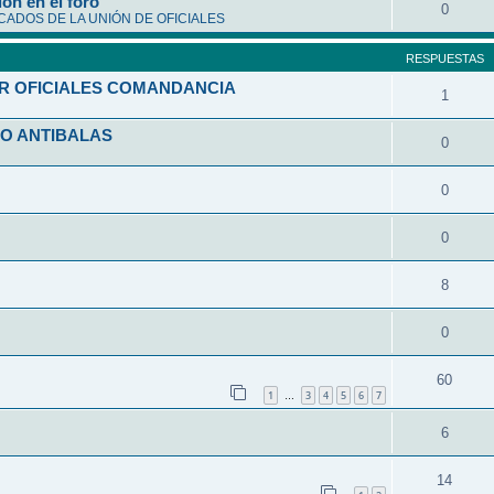
ón en el foro
0
ADOS DE LA UNIÓN DE OFICIALES
RESPUESTAS
R OFICIALES COMANDANCIA
1
O ANTIBALAS
0
0
0
8
0
60
1
3
4
5
6
7
…
6
14