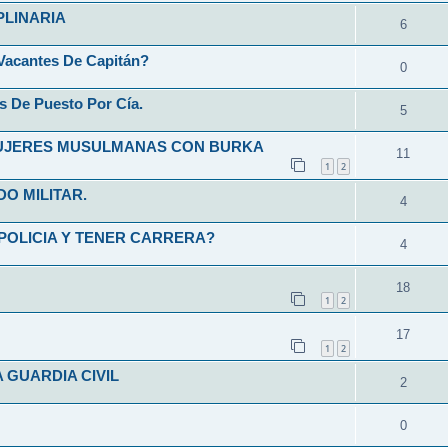
PLINARIA
6
Vacantes De Capitán?
0
s De Puesto Por Cía.
5
MUJERES MUSULMANAS CON BURKA
11
1
2
O MILITAR.
4
POLICIA Y TENER CARRERA?
4
18
1
2
17
1
2
 GUARDIA CIVIL
2
0