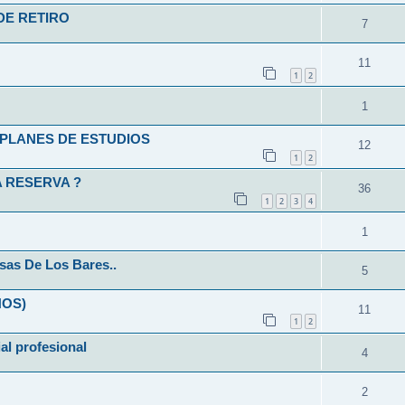
DE RETIRO
7
11
1
2
1
L-PLANES DE ESTUDIOS
12
1
2
 RESERVA ?
36
1
2
3
4
1
sas De Los Bares..
5
ÑOS)
11
1
2
ial profesional
4
2