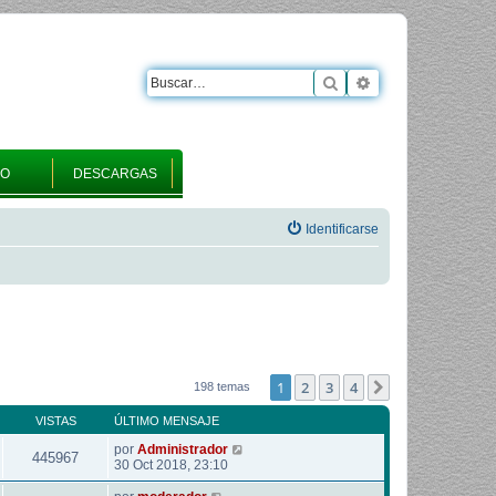
Buscar
Búsqueda avanza
RO
DESCARGAS
Identificarse
1
2
3
4
Siguiente
198 temas
VISTAS
ÚLTIMO MENSAJE
por
Administrador
445967
30 Oct 2018, 23:10