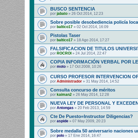
BUSCO SENTENCIA
por
jabato
»
26 Oct 2014, 12:23
Sobre posible desobediencia policía loca
por
baltico17
»
02 Oct 2014, 16:09
Pistolas Taser
por
baltico17
»
18 Ago 2014, 17:27
FALSIFICACION DE TITULOS UNIVERSI
por
ROCROI
»
24 Jul 2014, 22:47
COPIA INFORMACIÓN VERBAL POR L
por
moto
»
17 Oct 2008, 10:26
CURSO PROFESOR INTERVENCION O
por
Administrador
»
31 May 2014, 14:52
Consulta concurso de méritos
por
kaiman2
»
26 May 2014, 12:28
NUEVA LEY DE PERSONAL Y EXCEDEN
por
Antongas
»
20 Feb 2013, 14:59
Cte De Puesto=Instructor Diligencias?
por
aspide
»
07 May 2009, 20:23
Sobre medalla 50 aniversario naciones u
por
polo
»
17 Ene 2014, 16:47