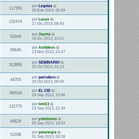
por
Legolas
117355
03 Ene 2014, 00:49
por
Lucas
132474
17 Dic 2013, 08:43
por
Jayma
52049
16 Dic 2013, 23:51
por
Ashbless
99646
13 Nov 2013, 23:47
por
SEMINARIO
313895
25 Oct 2013, 22:13
por
patrullero
44703
25 Oct 2013, 06:59
por
EL CID
280034
29 Sep 2013, 15:46
por
toni33
131775
23 Sep 2013, 21:34
por
yomismos
68628
05 Sep 2013, 18:03
por
patanegra
51038
01 Sep 2013, 00:18