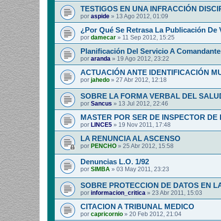
TESTIGOS EN UNA INFRACCIÓN DISCI
por
aspide
»
13 Ago 2012, 01:09
¿Por Qué Se Retrasa La Publicación De 
por
damecar
»
11 Sep 2012, 15:25
Planificación Del Servicio A Comandante
por
aranda
»
19 Ago 2012, 23:22
ACTUACIÓN ANTE IDENTIFICACIÓN 
por
jahedo
»
27 Abr 2012, 12:18
SOBRE LA FORMA VERBAL DEL SALUD
por
Sancus
»
13 Jul 2012, 22:46
MASTER POR SER DE INSPECTOR DE 
por
LINCE5
»
19 Nov 2011, 17:48
LA RENUNCIA AL ASCENSO
por
PENCHO
»
25 Abr 2012, 15:58
Denuncias L.O. 1/92
por
SIMBA
»
03 May 2011, 23:23
SOBRE PROTECCION DE DATOS EN LA
por
informacion_critica
»
23 Abr 2011, 15:03
CITACION A TRIBUNAL MEDICO
por
capricornio
»
20 Feb 2012, 21:04