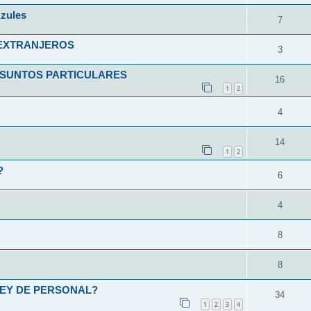
zules
7
 EXTRANJEROS
3
ASUNTOS PARTICULARES
16
1
2
4
14
1
2
?
6
4
8
8
LEY DE PERSONAL?
34
1
2
3
4