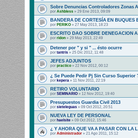
Sobre Denuncias Controladores Zonas A
por
Ashbless
»
29 Ene 2013, 09:09
BANDERA DE CORTESÍA EN BUQUES
por
PERIKO
»
27 May 2013, 18:23
ESCRITO DAO SOBRE DENEGACION 
por
ridon
»
29 May 2013, 22:49
Detener por " y si " ... ésto ocurre
por
tantris
»
25 Dic 2012, 11:48
JEFES ADJUNTOS
por
practico
»
22 Nov 2012, 00:12
¿ Se Puede Pedir Pj Sin Curso Superior 
por
kepera
»
11 Nov 2011, 22:19
RETIRO VOLUNTARIO
por
SEMINARIO
»
12 Nov 2012, 19:40
Presupuestos Guardia Civil 2013
por
sieteleguas
»
09 Oct 2012, 20:51
NUEVA LEY DE PERSONAL
por
haelsite
»
09 Oct 2012, 15:46
¿ Y AHORA QUE VA A PASAR CON LA 
por
Administrador
»
21 Ago 2011, 15:12