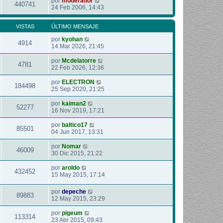
por
moderador
440741
24 Feb 2006, 14:43
VISTAS
ÚLTIMO MENSAJE
por
kyohan
4914
14 Mar 2026, 21:45
por
Mcdelatorre
4781
22 Feb 2026, 12:36
por
ELECTRON
184498
25 Sep 2020, 21:25
por
kaiman2
52277
16 Nov 2019, 17:21
por
baltico17
85501
04 Jun 2017, 13:31
por
Nomar
46009
30 Dic 2015, 21:22
por
aroldo
432452
15 May 2015, 17:14
por
depeche
89883
12 May 2015, 23:29
por
pigeum
113314
23 Abr 2015, 09:43