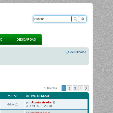
Buscar
Búsqueda avanza
RO
DESCARGAS
Identificarse
1
2
3
4
Siguiente
198 temas
VISTAS
ÚLTIMO MENSAJE
por
Administrador
445931
30 Oct 2018, 23:10