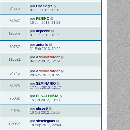
por
Opeslegis
84776
07 Jul 2013, 20:18
por
PERIKO
54047
15 Jun 2013, 21:58
por
depeche
125367
01 Jun 2013, 16:29
por
antonio
59757
21 Feb 2013, 19:02
por
Administrador
115521
04 Dic 2012, 12:39
por
Administrador
64745
20 Nov 2012, 01:27
por
SEMINARIO
54975
17 Nov 2012, 12:17
por
EL VALENSIA
76082
15 Oct 2012, 19:50
por
ulises5
92695
10 Oct 2012, 15:55
por
sieteleguas
257954
18 Sep 2012, 22:40