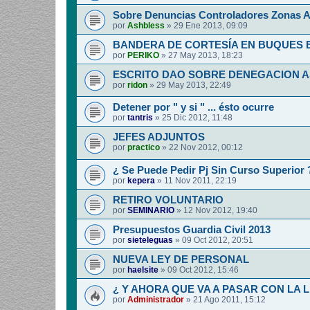
Sobre Denuncias Controladores Zonas A
por
Ashbless
»
29 Ene 2013, 09:09
BANDERA DE CORTESÍA EN BUQUES
por
PERIKO
»
27 May 2013, 18:23
ESCRITO DAO SOBRE DENEGACION 
por
ridon
»
29 May 2013, 22:49
Detener por " y si " ... ésto ocurre
por
tantris
»
25 Dic 2012, 11:48
JEFES ADJUNTOS
por
practico
»
22 Nov 2012, 00:12
¿ Se Puede Pedir Pj Sin Curso Superior 
por
kepera
»
11 Nov 2011, 22:19
RETIRO VOLUNTARIO
por
SEMINARIO
»
12 Nov 2012, 19:40
Presupuestos Guardia Civil 2013
por
sieteleguas
»
09 Oct 2012, 20:51
NUEVA LEY DE PERSONAL
por
haelsite
»
09 Oct 2012, 15:46
¿ Y AHORA QUE VA A PASAR CON LA 
por
Administrador
»
21 Ago 2011, 15:12