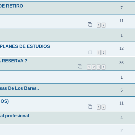
DE RETIRO
7
11
1
2
1
L-PLANES DE ESTUDIOS
12
1
2
 RESERVA ?
36
1
2
3
4
1
sas De Los Bares..
5
ÑOS)
11
1
2
ial profesional
4
2