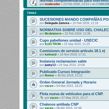
Normas complementarias para intervenci
por
moderador
»
24 Feb 2006, 14:43
» en
COMUNIC
TEMAS
SUCESIONES MANDO COMPAÑÍAS PO
por
Delegado Zamora
»
10 Feb 2026, 12:16
NORMATIVA SOBRE USO DEL CHALEC
por
Mcdelatorre
»
22 Feb 2026, 12:36
Cupo pabellones unidad - USECIC
por
ELECTRON
»
25 Sep 2020, 21:25
Comisiones de servicio artículo 18.1 e)
por
kaiman2
»
16 Nov 2019, 17:21
Instancia reclamacion sable
por
juaky13
»
24 Sep 2015, 10:06
Publicado Cursos Integración
por
Nomar
»
30 Dic 2015, 21:22
Orden General Jornada y Horario
por
vaceo
»
04 Mar 2015, 18:23
Flota nueva de vehículos para el CNP.
por
vaceo
»
07 May 2015, 22:17
Chalecos antibala CNP
por
vaceo
»
08 Abr 2015, 22:48