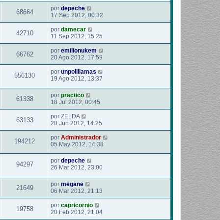
por
depeche
68664
17 Sep 2012, 00:32
por
damecar
42710
11 Sep 2012, 15:25
por
emilionukem
66762
20 Ago 2012, 17:59
por
unpolillamas
556130
19 Ago 2012, 13:37
por
practico
61338
18 Jul 2012, 00:45
por
ZELDA
63133
20 Jun 2012, 14:25
por
Administrador
194212
05 May 2012, 14:38
por
depeche
94297
26 Mar 2012, 23:00
por
megane
21649
06 Mar 2012, 21:13
por
capricornio
19758
20 Feb 2012, 21:04