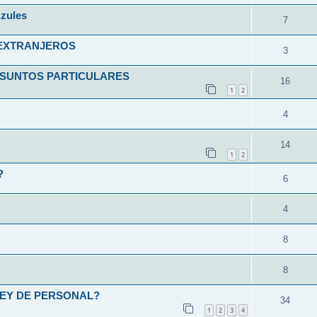
zules
7
 EXTRANJEROS
3
ASUNTOS PARTICULARES
16
1
2
4
14
1
2
?
6
4
8
8
LEY DE PERSONAL?
34
1
2
3
4