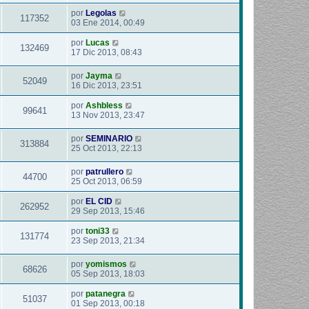
por
Legolas
117352
03 Ene 2014, 00:49
por
Lucas
132469
17 Dic 2013, 08:43
por
Jayma
52049
16 Dic 2013, 23:51
por
Ashbless
99641
13 Nov 2013, 23:47
por
SEMINARIO
313884
25 Oct 2013, 22:13
por
patrullero
44700
25 Oct 2013, 06:59
por
EL CID
262952
29 Sep 2013, 15:46
por
toni33
131774
23 Sep 2013, 21:34
por
yomismos
68626
05 Sep 2013, 18:03
por
patanegra
51037
01 Sep 2013, 00:18