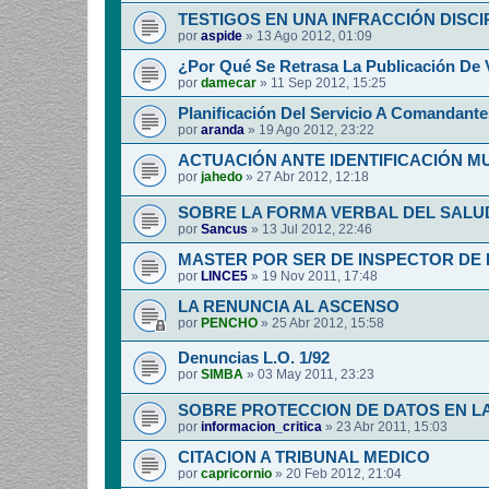
TESTIGOS EN UNA INFRACCIÓN DISCI
por
aspide
»
13 Ago 2012, 01:09
¿Por Qué Se Retrasa La Publicación De 
por
damecar
»
11 Sep 2012, 15:25
Planificación Del Servicio A Comandante
por
aranda
»
19 Ago 2012, 23:22
ACTUACIÓN ANTE IDENTIFICACIÓN 
por
jahedo
»
27 Abr 2012, 12:18
SOBRE LA FORMA VERBAL DEL SALUD
por
Sancus
»
13 Jul 2012, 22:46
MASTER POR SER DE INSPECTOR DE 
por
LINCE5
»
19 Nov 2011, 17:48
LA RENUNCIA AL ASCENSO
por
PENCHO
»
25 Abr 2012, 15:58
Denuncias L.O. 1/92
por
SIMBA
»
03 May 2011, 23:23
SOBRE PROTECCION DE DATOS EN LA
por
informacion_critica
»
23 Abr 2011, 15:03
CITACION A TRIBUNAL MEDICO
por
capricornio
»
20 Feb 2012, 21:04