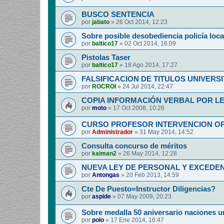
BUSCO SENTENCIA
por
jabato
»
26 Oct 2014, 12:23
Sobre posible desobediencia policía loca
por
baltico17
»
02 Oct 2014, 16:09
Pistolas Taser
por
baltico17
»
18 Ago 2014, 17:27
FALSIFICACION DE TITULOS UNIVERSI
por
ROCROI
»
24 Jul 2014, 22:47
COPIA INFORMACIÓN VERBAL POR L
por
moto
»
17 Oct 2008, 10:26
CURSO PROFESOR INTERVENCION O
por
Administrador
»
31 May 2014, 14:52
Consulta concurso de méritos
por
kaiman2
»
26 May 2014, 12:28
NUEVA LEY DE PERSONAL Y EXCEDEN
por
Antongas
»
20 Feb 2013, 14:59
Cte De Puesto=Instructor Diligencias?
por
aspide
»
07 May 2009, 20:23
Sobre medalla 50 aniversario naciones u
por
polo
»
17 Ene 2014, 16:47