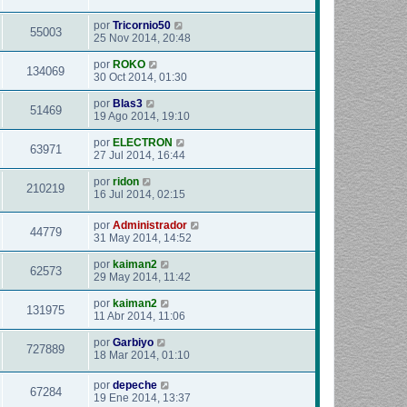
por
Tricornio50
55003
25 Nov 2014, 20:48
por
ROKO
134069
30 Oct 2014, 01:30
por
Blas3
51469
19 Ago 2014, 19:10
por
ELECTRON
63971
27 Jul 2014, 16:44
por
ridon
210219
16 Jul 2014, 02:15
por
Administrador
44779
31 May 2014, 14:52
por
kaiman2
62573
29 May 2014, 11:42
por
kaiman2
131975
11 Abr 2014, 11:06
por
Garbiyo
727889
18 Mar 2014, 01:10
por
depeche
67284
19 Ene 2014, 13:37