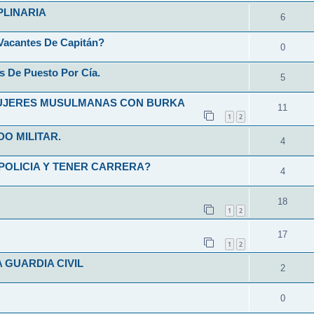
PLINARIA
6
Vacantes De Capitán?
0
s De Puesto Por Cía.
5
MUJERES MUSULMANAS CON BURKA
11
1
2
O MILITAR.
4
POLICIA Y TENER CARRERA?
4
18
1
2
17
1
2
 GUARDIA CIVIL
2
0