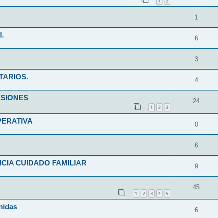
1
2
1
l.
6
3
TARIOS.
4
ESIONES
24
1
2
3
PERATIVA
0
6
CIA CUIDADO FAMILIAR
9
45
1
2
3
4
5
nidas
6