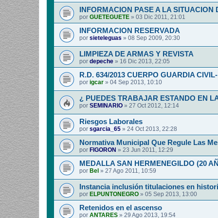
INFORMACION PASE A LA SITUACION 
por
GUETEGUETE
»
03 Dic 2011, 21:01
INFORMACION RESERVADA
por
sieteleguas
»
08 Sep 2009, 20:30
LIMPIEZA DE ARMAS Y REVISTA
por
depeche
»
16 Dic 2013, 22:05
R.D. 634/2013 CUERPO GUARDIA CIVI
por
igcar
»
04 Sep 2013, 10:10
¿ PUEDES TRABAJAR ESTANDO EN LA
por
SEMINARIO
»
27 Oct 2012, 12:14
Riesgos Laborales
por
sgarcia_65
»
24 Oct 2013, 22:28
Normativa Municipal Que Regule Las Me
por
FIGORON
»
23 Jun 2011, 12:29
MEDALLA SAN HERMENEGILDO (20 A
por
Bel
»
27 Ago 2011, 10:59
Instancia inclusión titulaciones en histor
por
ELPUNTONEGRO
»
05 Sep 2013, 13:00
Retenidos en el ascenso
por
ANTARES
»
29 Ago 2013, 19:54