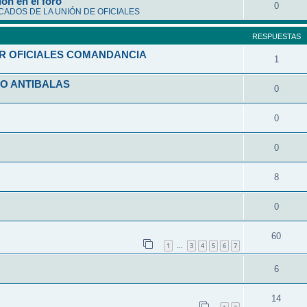
ón en el foro
0
ADOS DE LA UNIÓN DE OFICIALES
RESPUESTAS
R OFICIALES COMANDANCIA
1
O ANTIBALAS
0
0
0
8
0
60
1
3
4
5
6
7
…
6
14