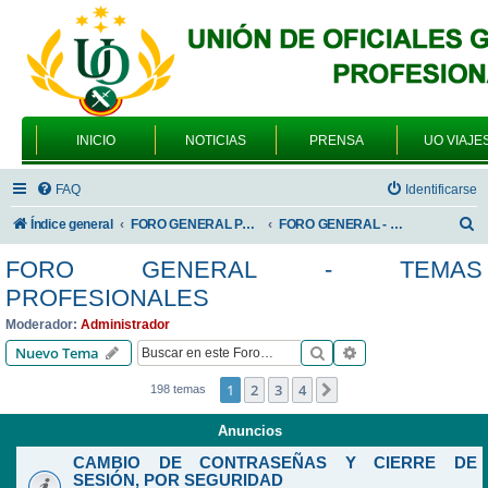
INICIO
NOTICIAS
PRENSA
UO VIAJE
FAQ
Identificarse
B
Índice general
FORO GENERAL PARA TODOS LOS USUARIOS
FORO GENERAL - TEMAS PROFESIONALES
u
FORO GENERAL - TEMAS
s
PROFESIONALES
c
Moderador:
Administrador
a
Buscar
Búsqueda avanzad
Nuevo Tema
r
1
2
3
4
Siguiente
198 temas
Anuncios
CAMBIO DE CONTRASEÑAS Y CIERRE DE
SESIÓN, POR SEGURIDAD