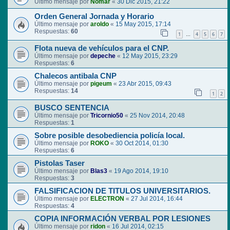
Último mensaje por
Nomar
«
30 Dic 2015, 21:22
Orden General Jornada y Horario
Último mensaje por
aroldo
«
15 May 2015, 17:14
Respuestas:
60
1
4
5
6
7
…
Flota nueva de vehículos para el CNP.
Último mensaje por
depeche
«
12 May 2015, 23:29
Respuestas:
6
Chalecos antibala CNP
Último mensaje por
pigeum
«
23 Abr 2015, 09:43
Respuestas:
14
1
2
BUSCO SENTENCIA
Último mensaje por
Tricornio50
«
25 Nov 2014, 20:48
Respuestas:
1
Sobre posible desobediencia policía local.
Último mensaje por
ROKO
«
30 Oct 2014, 01:30
Respuestas:
6
Pistolas Taser
Último mensaje por
Blas3
«
19 Ago 2014, 19:10
Respuestas:
3
FALSIFICACION DE TITULOS UNIVERSITARIOS.
Último mensaje por
ELECTRON
«
27 Jul 2014, 16:44
Respuestas:
4
COPIA INFORMACIÓN VERBAL POR LESIONES
Último mensaje por
ridon
«
16 Jul 2014, 02:15