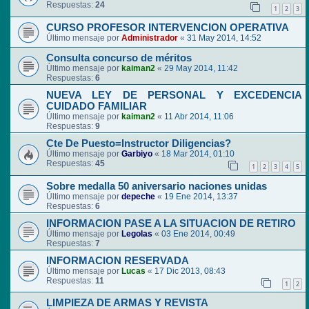
Respuestas:
24
1
2
3
CURSO PROFESOR INTERVENCION OPERATIVA
Último mensaje por
Administrador
«
31 May 2014, 14:52
Consulta concurso de méritos
Último mensaje por
kaiman2
«
29 May 2014, 11:42
Respuestas:
6
NUEVA LEY DE PERSONAL Y EXCEDENCIA
CUIDADO FAMILIAR
Último mensaje por
kaiman2
«
11 Abr 2014, 11:06
Respuestas:
9
Cte De Puesto=Instructor Diligencias?
Último mensaje por
Garbiyo
«
18 Mar 2014, 01:10
Respuestas:
45
1
2
3
4
5
Sobre medalla 50 aniversario naciones unidas
Último mensaje por
depeche
«
19 Ene 2014, 13:37
Respuestas:
6
INFORMACION PASE A LA SITUACION DE RETIRO
Último mensaje por
Legolas
«
03 Ene 2014, 00:49
Respuestas:
7
INFORMACION RESERVADA
Último mensaje por
Lucas
«
17 Dic 2013, 08:43
Respuestas:
11
1
2
LIMPIEZA DE ARMAS Y REVISTA