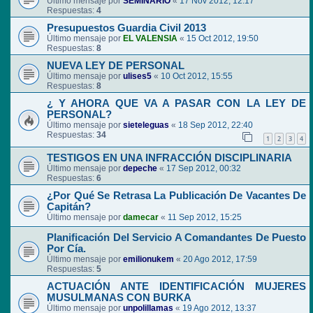
Último mensaje por
SEMINARIO
«
17 Nov 2012, 12:17
Respuestas:
4
Presupuestos Guardia Civil 2013
Último mensaje por
EL VALENSIA
«
15 Oct 2012, 19:50
Respuestas:
8
NUEVA LEY DE PERSONAL
Último mensaje por
ulises5
«
10 Oct 2012, 15:55
Respuestas:
8
¿ Y AHORA QUE VA A PASAR CON LA LEY DE
PERSONAL?
Último mensaje por
sieteleguas
«
18 Sep 2012, 22:40
Respuestas:
34
1
2
3
4
TESTIGOS EN UNA INFRACCIÓN DISCIPLINARIA
Último mensaje por
depeche
«
17 Sep 2012, 00:32
Respuestas:
6
¿Por Qué Se Retrasa La Publicación De Vacantes De
Capitán?
Último mensaje por
damecar
«
11 Sep 2012, 15:25
Planificación Del Servicio A Comandantes De Puesto
Por Cía.
Último mensaje por
emilionukem
«
20 Ago 2012, 17:59
Respuestas:
5
ACTUACIÓN ANTE IDENTIFICACIÓN MUJERES
MUSULMANAS CON BURKA
Último mensaje por
unpolillamas
«
19 Ago 2012, 13:37