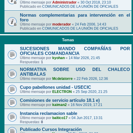
Último mensaje por
Administrador
«
30 Oct 2018, 23:10
Publicado en
COMUNICADOS DE LA UNIÓN DE OFICIALES
Normas complementarias para intervención en el
foro
Último mensaje por
moderador
«
24 Feb 2006, 14:43
Publicado en
COMUNICADOS DE LA UNIÓN DE OFICIALES
Temas
SUCESIONES MANDO COMPAÑÍAS POR
OFICIALES COMANDANCIA
Último mensaje por
kyohan
«
14 Mar 2026, 21:45
Respuestas:
1
NORMATIVA SOBRE USO DEL CHALECO
ANTIBALAS
Último mensaje por
Mcdelatorre
«
22 Feb 2026, 12:36
Cupo pabellones unidad - USECIC
Último mensaje por
ELECTRON
«
25 Sep 2020, 21:25
Comisiones de servicio artículo 18.1 e)
Último mensaje por
kaiman2
«
16 Nov 2019, 17:21
Instancia reclamacion sable
Último mensaje por
baltico17
«
04 Jun 2017, 13:31
Respuestas:
8
Publicado Cursos Integración