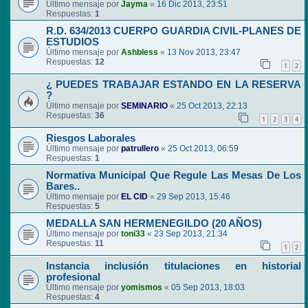
Último mensaje por
Jayma
«
16 Dic 2013, 23:51
Respuestas:
1
R.D. 634/2013 CUERPO GUARDIA CIVIL-PLANES DE
ESTUDIOS
Último mensaje por
Ashbless
«
13 Nov 2013, 23:47
Respuestas:
12
1
2
¿ PUEDES TRABAJAR ESTANDO EN LA RESERVA
?
Último mensaje por
SEMINARIO
«
25 Oct 2013, 22:13
Respuestas:
36
1
2
3
4
Riesgos Laborales
Último mensaje por
patrullero
«
25 Oct 2013, 06:59
Respuestas:
1
Normativa Municipal Que Regule Las Mesas De Los
Bares..
Último mensaje por
EL CID
«
29 Sep 2013, 15:46
Respuestas:
5
MEDALLA SAN HERMENEGILDO (20 AÑOS)
Último mensaje por
toni33
«
23 Sep 2013, 21:34
Respuestas:
11
1
2
Instancia inclusión titulaciones en historial
profesional
Último mensaje por
yomismos
«
05 Sep 2013, 18:03
Respuestas:
4