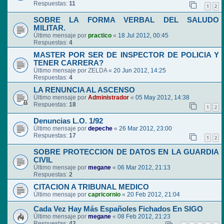
Respuestas:
11
1
2
SOBRE LA FORMA VERBAL DEL SALUDO
MILITAR.
Último mensaje por
practico
«
18 Jul 2012, 00:45
Respuestas:
4
MASTER POR SER DE INSPECTOR DE POLICIA Y
TENER CARRERA?
Último mensaje por
ZELDA
«
20 Jun 2012, 14:25
Respuestas:
4
LA RENUNCIA AL ASCENSO
Último mensaje por
Administrador
«
05 May 2012, 14:38
Respuestas:
18
1
2
Denuncias L.O. 1/92
Último mensaje por
depeche
«
26 Mar 2012, 23:00
Respuestas:
17
1
2
SOBRE PROTECCION DE DATOS EN LA GUARDIA
CIVIL
Último mensaje por
megane
«
06 Mar 2012, 21:13
Respuestas:
2
CITACION A TRIBUNAL MEDICO
Último mensaje por
capricornio
«
20 Feb 2012, 21:04
Cada Vez Hay Más Españoles Fichados En SIGO
Último mensaje por
megane
«
08 Feb 2012, 21:23
Respuestas:
42