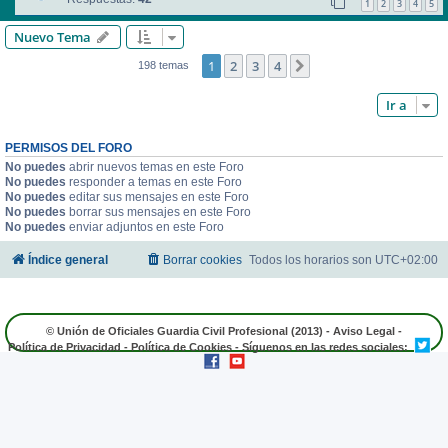
1
2
3
4
5
Nuevo Tema
1
2
3
4
Siguiente
198 temas
Ir a
PERMISOS DEL FORO
No puedes
abrir nuevos temas en este Foro
No puedes
responder a temas en este Foro
No puedes
editar sus mensajes en este Foro
No puedes
borrar sus mensajes en este Foro
No puedes
enviar adjuntos en este Foro
Índice general
Borrar cookies
Todos los horarios son
UTC+02:00
© Unión de Oficiales Guardia Civil Profesional (2013) -
Aviso Legal
-
Política de Privacidad
-
Política de Cookies
- Síguenos en las redes sociales: