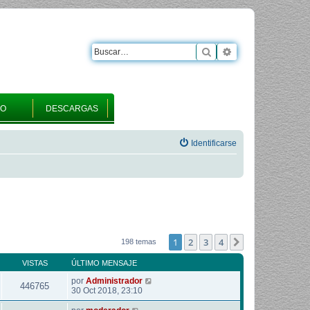
Buscar
Búsqueda avanza
RO
DESCARGAS
Identificarse
1
2
3
4
Siguiente
198 temas
VISTAS
ÚLTIMO MENSAJE
por
Administrador
446765
30 Oct 2018, 23:10