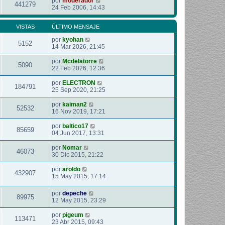
por
moderador
441279
24 Feb 2006, 14:43
VISTAS
ÚLTIMO MENSAJE
por
kyohan
5152
14 Mar 2026, 21:45
por
Mcdelatorre
5090
22 Feb 2026, 12:36
por
ELECTRON
184791
25 Sep 2020, 21:25
por
kaiman2
52532
16 Nov 2019, 17:21
por
baltico17
85659
04 Jun 2017, 13:31
por
Nomar
46073
30 Dic 2015, 21:22
por
aroldo
432907
15 May 2015, 17:14
por
depeche
89975
12 May 2015, 23:29
por
pigeum
113471
23 Abr 2015, 09:43