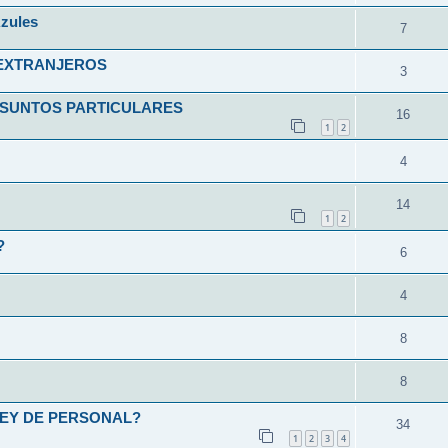
zules
7
 EXTRANJEROS
3
ASUNTOS PARTICULARES
16
1
2
4
14
1
2
?
6
4
8
8
LEY DE PERSONAL?
34
1
2
3
4