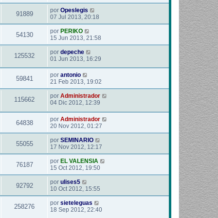
por
Opeslegis
91889
07 Jul 2013, 20:18
por
PERIKO
54130
15 Jun 2013, 21:58
por
depeche
125532
01 Jun 2013, 16:29
por
antonio
59841
21 Feb 2013, 19:02
por
Administrador
115662
04 Dic 2012, 12:39
por
Administrador
64838
20 Nov 2012, 01:27
por
SEMINARIO
55055
17 Nov 2012, 12:17
por
EL VALENSIA
76187
15 Oct 2012, 19:50
por
ulises5
92792
10 Oct 2012, 15:55
por
sieteleguas
258276
18 Sep 2012, 22:40