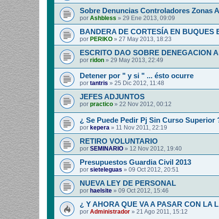
Sobre Denuncias Controladores Zonas A
por
Ashbless
»
29 Ene 2013, 09:09
BANDERA DE CORTESÍA EN BUQUES
por
PERIKO
»
27 May 2013, 18:23
ESCRITO DAO SOBRE DENEGACION 
por
ridon
»
29 May 2013, 22:49
Detener por " y si " ... ésto ocurre
por
tantris
»
25 Dic 2012, 11:48
JEFES ADJUNTOS
por
practico
»
22 Nov 2012, 00:12
¿ Se Puede Pedir Pj Sin Curso Superior 
por
kepera
»
11 Nov 2011, 22:19
RETIRO VOLUNTARIO
por
SEMINARIO
»
12 Nov 2012, 19:40
Presupuestos Guardia Civil 2013
por
sieteleguas
»
09 Oct 2012, 20:51
NUEVA LEY DE PERSONAL
por
haelsite
»
09 Oct 2012, 15:46
¿ Y AHORA QUE VA A PASAR CON LA 
por
Administrador
»
21 Ago 2011, 15:12