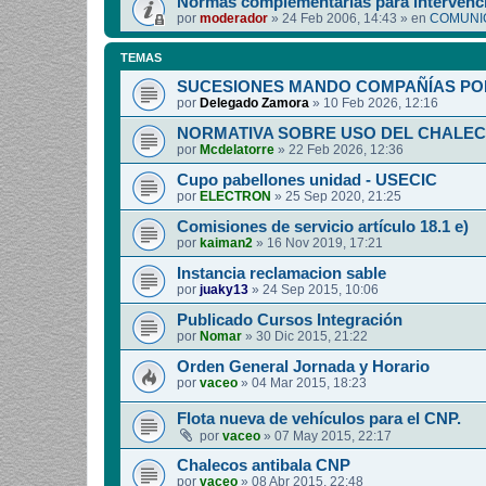
Normas complementarias para intervenci
por
moderador
»
24 Feb 2006, 14:43
» en
COMUNIC
TEMAS
SUCESIONES MANDO COMPAÑÍAS PO
por
Delegado Zamora
»
10 Feb 2026, 12:16
NORMATIVA SOBRE USO DEL CHALEC
por
Mcdelatorre
»
22 Feb 2026, 12:36
Cupo pabellones unidad - USECIC
por
ELECTRON
»
25 Sep 2020, 21:25
Comisiones de servicio artículo 18.1 e)
por
kaiman2
»
16 Nov 2019, 17:21
Instancia reclamacion sable
por
juaky13
»
24 Sep 2015, 10:06
Publicado Cursos Integración
por
Nomar
»
30 Dic 2015, 21:22
Orden General Jornada y Horario
por
vaceo
»
04 Mar 2015, 18:23
Flota nueva de vehículos para el CNP.
por
vaceo
»
07 May 2015, 22:17
Chalecos antibala CNP
por
vaceo
»
08 Abr 2015, 22:48