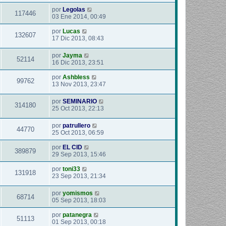
por
Legolas
117446
03 Ene 2014, 00:49
por
Lucas
132607
17 Dic 2013, 08:43
por
Jayma
52114
16 Dic 2013, 23:51
por
Ashbless
99762
13 Nov 2013, 23:47
por
SEMINARIO
314180
25 Oct 2013, 22:13
por
patrullero
44770
25 Oct 2013, 06:59
por
EL CID
389879
29 Sep 2013, 15:46
por
toni33
131918
23 Sep 2013, 21:34
por
yomismos
68714
05 Sep 2013, 18:03
por
patanegra
51113
01 Sep 2013, 00:18