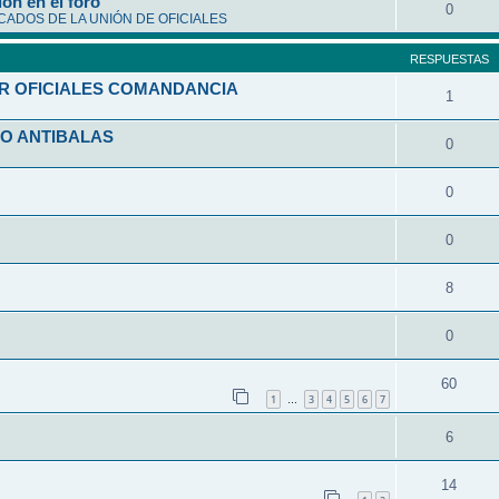
ón en el foro
0
ADOS DE LA UNIÓN DE OFICIALES
RESPUESTAS
R OFICIALES COMANDANCIA
1
O ANTIBALAS
0
0
0
8
0
60
1
3
4
5
6
7
…
6
14