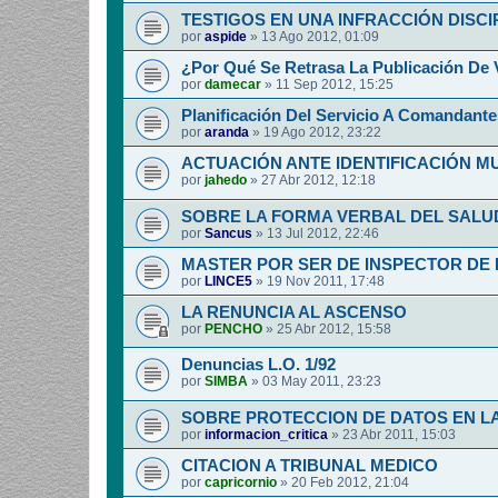
TESTIGOS EN UNA INFRACCIÓN DISCI
por
aspide
»
13 Ago 2012, 01:09
¿Por Qué Se Retrasa La Publicación De 
por
damecar
»
11 Sep 2012, 15:25
Planificación Del Servicio A Comandante
por
aranda
»
19 Ago 2012, 23:22
ACTUACIÓN ANTE IDENTIFICACIÓN 
por
jahedo
»
27 Abr 2012, 12:18
SOBRE LA FORMA VERBAL DEL SALUD
por
Sancus
»
13 Jul 2012, 22:46
MASTER POR SER DE INSPECTOR DE 
por
LINCE5
»
19 Nov 2011, 17:48
LA RENUNCIA AL ASCENSO
por
PENCHO
»
25 Abr 2012, 15:58
Denuncias L.O. 1/92
por
SIMBA
»
03 May 2011, 23:23
SOBRE PROTECCION DE DATOS EN LA
por
informacion_critica
»
23 Abr 2011, 15:03
CITACION A TRIBUNAL MEDICO
por
capricornio
»
20 Feb 2012, 21:04