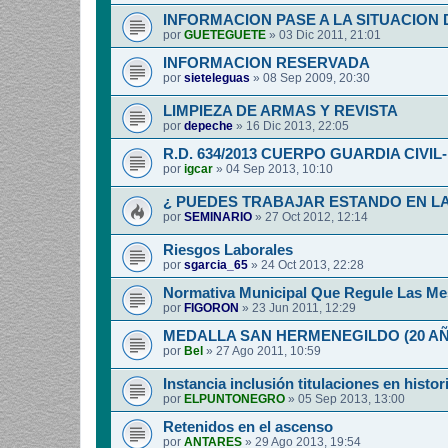
INFORMACION PASE A LA SITUACION 
por
GUETEGUETE
»
03 Dic 2011, 21:01
INFORMACION RESERVADA
por
sieteleguas
»
08 Sep 2009, 20:30
LIMPIEZA DE ARMAS Y REVISTA
por
depeche
»
16 Dic 2013, 22:05
R.D. 634/2013 CUERPO GUARDIA CIVI
por
igcar
»
04 Sep 2013, 10:10
¿ PUEDES TRABAJAR ESTANDO EN LA
por
SEMINARIO
»
27 Oct 2012, 12:14
Riesgos Laborales
por
sgarcia_65
»
24 Oct 2013, 22:28
Normativa Municipal Que Regule Las Me
por
FIGORON
»
23 Jun 2011, 12:29
MEDALLA SAN HERMENEGILDO (20 A
por
Bel
»
27 Ago 2011, 10:59
Instancia inclusión titulaciones en histor
por
ELPUNTONEGRO
»
05 Sep 2013, 13:00
Retenidos en el ascenso
por
ANTARES
»
29 Ago 2013, 19:54