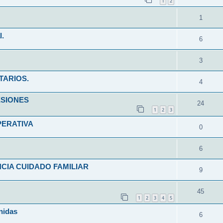
1
2
1
l.
6
3
TARIOS.
4
ESIONES
24
1
2
3
PERATIVA
0
6
CIA CUIDADO FAMILIAR
9
45
1
2
3
4
5
nidas
6