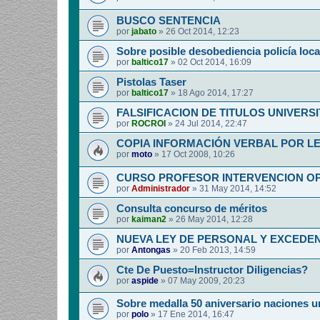
BUSCO SENTENCIA
por
jabato
»
26 Oct 2014, 12:23
Sobre posible desobediencia policía loca
por
baltico17
»
02 Oct 2014, 16:09
Pistolas Taser
por
baltico17
»
18 Ago 2014, 17:27
FALSIFICACION DE TITULOS UNIVERSI
por
ROCROI
»
24 Jul 2014, 22:47
COPIA INFORMACIÓN VERBAL POR L
por
moto
»
17 Oct 2008, 10:26
CURSO PROFESOR INTERVENCION O
por
Administrador
»
31 May 2014, 14:52
Consulta concurso de méritos
por
kaiman2
»
26 May 2014, 12:28
NUEVA LEY DE PERSONAL Y EXCEDEN
por
Antongas
»
20 Feb 2013, 14:59
Cte De Puesto=Instructor Diligencias?
por
aspide
»
07 May 2009, 20:23
Sobre medalla 50 aniversario naciones u
por
polo
»
17 Ene 2014, 16:47