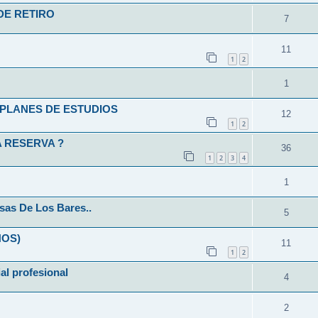
DE RETIRO
7
11
1
2
1
L-PLANES DE ESTUDIOS
12
1
2
 RESERVA ?
36
1
2
3
4
1
sas De Los Bares..
5
ÑOS)
11
1
2
ial profesional
4
2