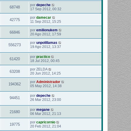
por
depeche
68748
17 Sep 2012, 00:32
por
damecar
42775
11 Sep 2012, 15:25
por
emilionukem
66846
20 Ago 2012, 17:59
por
unpolillamas
556273
19 Ago 2012, 13:37
por
practico
61420
18 Jul 2012, 00:45
por
ZELDA
63208
20 Jun 2012, 14:25
por
Administrador
194362
05 May 2012, 14:38
por
depeche
94451
26 Mar 2012, 23:00
por
megane
21680
06 Mar 2012, 21:13
por
capricornio
19775
20 Feb 2012, 21:04