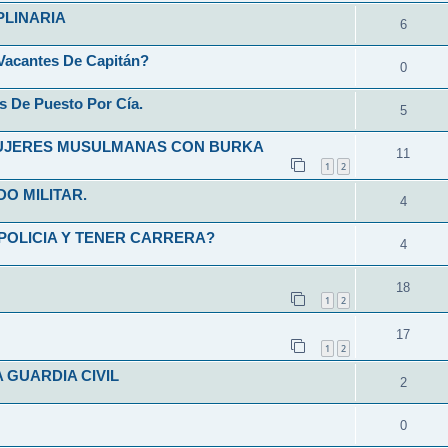
PLINARIA
6
Vacantes De Capitán?
0
s De Puesto Por Cía.
5
MUJERES MUSULMANAS CON BURKA
11
1
2
O MILITAR.
4
POLICIA Y TENER CARRERA?
4
18
1
2
17
1
2
 GUARDIA CIVIL
2
0