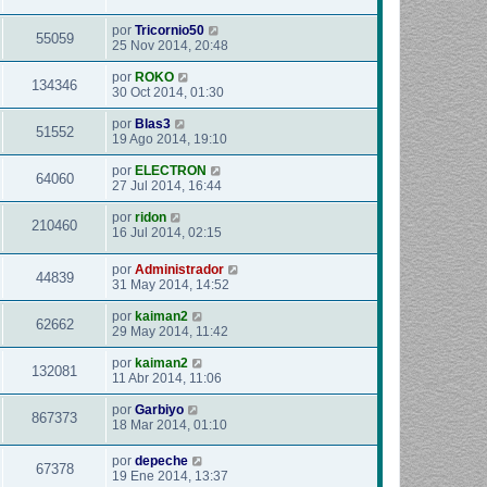
por
Tricornio50
55059
25 Nov 2014, 20:48
por
ROKO
134346
30 Oct 2014, 01:30
por
Blas3
51552
19 Ago 2014, 19:10
por
ELECTRON
64060
27 Jul 2014, 16:44
por
ridon
210460
16 Jul 2014, 02:15
por
Administrador
44839
31 May 2014, 14:52
por
kaiman2
62662
29 May 2014, 11:42
por
kaiman2
132081
11 Abr 2014, 11:06
por
Garbiyo
867373
18 Mar 2014, 01:10
por
depeche
67378
19 Ene 2014, 13:37