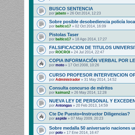
BUSCO SENTENCIA
por
jabato
»
26 Oct 2014, 12:23
Sobre posible desobediencia policía loca
por
baltico17
»
02 Oct 2014, 16:09
Pistolas Taser
por
baltico17
»
18 Ago 2014, 17:27
FALSIFICACION DE TITULOS UNIVERSI
por
ROCROI
»
24 Jul 2014, 22:47
COPIA INFORMACIÓN VERBAL POR L
por
moto
»
17 Oct 2008, 10:26
CURSO PROFESOR INTERVENCION O
por
Administrador
»
31 May 2014, 14:52
Consulta concurso de méritos
por
kaiman2
»
26 May 2014, 12:28
NUEVA LEY DE PERSONAL Y EXCEDEN
por
Antongas
»
20 Feb 2013, 14:59
Cte De Puesto=Instructor Diligencias?
por
aspide
»
07 May 2009, 20:23
Sobre medalla 50 aniversario naciones u
por
polo
»
17 Ene 2014, 16:47