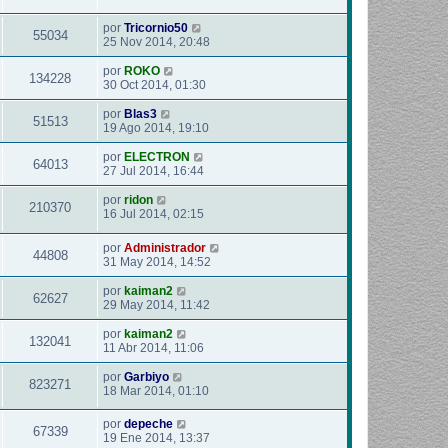
por
Tricornio50
55034
25 Nov 2014, 20:48
por
ROKO
134228
30 Oct 2014, 01:30
por
Blas3
51513
19 Ago 2014, 19:10
por
ELECTRON
64013
27 Jul 2014, 16:44
por
ridon
210370
16 Jul 2014, 02:15
por
Administrador
44808
31 May 2014, 14:52
por
kaiman2
62627
29 May 2014, 11:42
por
kaiman2
132041
11 Abr 2014, 11:06
por
Garbiyo
823271
18 Mar 2014, 01:10
por
depeche
67339
19 Ene 2014, 13:37