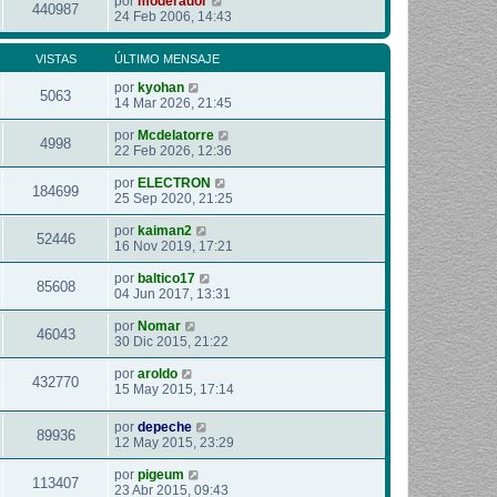
por
moderador
440987
24 Feb 2006, 14:43
VISTAS
ÚLTIMO MENSAJE
por
kyohan
5063
14 Mar 2026, 21:45
por
Mcdelatorre
4998
22 Feb 2026, 12:36
por
ELECTRON
184699
25 Sep 2020, 21:25
por
kaiman2
52446
16 Nov 2019, 17:21
por
baltico17
85608
04 Jun 2017, 13:31
por
Nomar
46043
30 Dic 2015, 21:22
por
aroldo
432770
15 May 2015, 17:14
por
depeche
89936
12 May 2015, 23:29
por
pigeum
113407
23 Abr 2015, 09:43