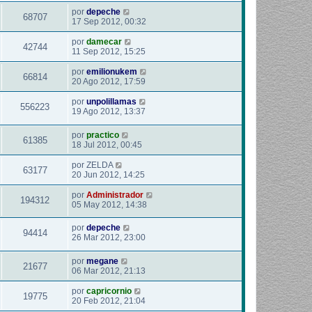
por
depeche
68707
17 Sep 2012, 00:32
por
damecar
42744
11 Sep 2012, 15:25
por
emilionukem
66814
20 Ago 2012, 17:59
por
unpolillamas
556223
19 Ago 2012, 13:37
por
practico
61385
18 Jul 2012, 00:45
por
ZELDA
63177
20 Jun 2012, 14:25
por
Administrador
194312
05 May 2012, 14:38
por
depeche
94414
26 Mar 2012, 23:00
por
megane
21677
06 Mar 2012, 21:13
por
capricornio
19775
20 Feb 2012, 21:04