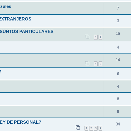
zules
7
 EXTRANJEROS
3
ASUNTOS PARTICULARES
16
1
2
4
14
1
2
?
6
4
8
8
LEY DE PERSONAL?
34
1
2
3
4