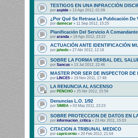
TESTIGOS EN UNA INFRACCIÓN DISCI
por
aspide
»
13 Ago 2012, 01:09
¿Por Qué Se Retrasa La Publicación De 
por
damecar
»
11 Sep 2012, 15:25
Planificación Del Servicio A Comandante
por
aranda
»
19 Ago 2012, 23:22
ACTUACIÓN ANTE IDENTIFICACIÓN 
por
jahedo
»
27 Abr 2012, 12:18
SOBRE LA FORMA VERBAL DEL SALUD
por
Sancus
»
13 Jul 2012, 22:46
MASTER POR SER DE INSPECTOR DE 
por
LINCE5
»
19 Nov 2011, 17:48
LA RENUNCIA AL ASCENSO
por
PENCHO
»
25 Abr 2012, 15:58
Denuncias L.O. 1/92
por
SIMBA
»
03 May 2011, 23:23
SOBRE PROTECCION DE DATOS EN LA
por
informacion_critica
»
23 Abr 2011, 15:03
CITACION A TRIBUNAL MEDICO
por
capricornio
»
20 Feb 2012, 21:04