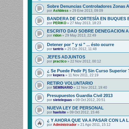
Sobre Denuncias Controladores Zonas A
por
Ashbless
»
29 Ene 2013, 09:09
BANDERA DE CORTESÍA EN BUQUES
por
PERIKO
»
27 May 2013, 18:23
ESCRITO DAO SOBRE DENEGACION 
por
ridon
»
29 May 2013, 22:49
Detener por " y si " ... ésto ocurre
por
tantris
»
25 Dic 2012, 11:48
JEFES ADJUNTOS
por
practico
»
22 Nov 2012, 00:12
¿ Se Puede Pedir Pj Sin Curso Superior 
por
kepera
»
11 Nov 2011, 22:19
RETIRO VOLUNTARIO
por
SEMINARIO
»
12 Nov 2012, 19:40
Presupuestos Guardia Civil 2013
por
sieteleguas
»
09 Oct 2012, 20:51
NUEVA LEY DE PERSONAL
por
haelsite
»
09 Oct 2012, 15:46
¿ Y AHORA QUE VA A PASAR CON LA 
por
Administrador
»
21 Ago 2011, 15:12