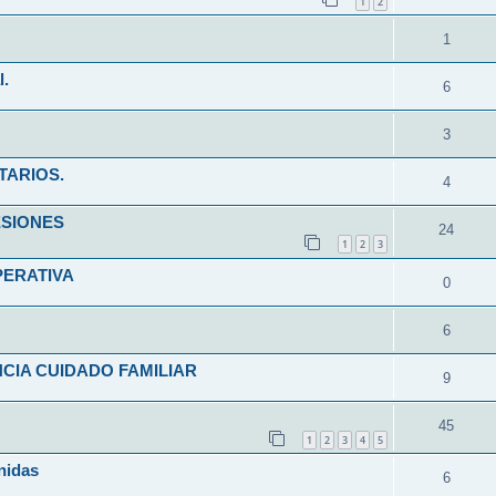
1
2
1
l.
6
3
TARIOS.
4
ESIONES
24
1
2
3
PERATIVA
0
6
CIA CUIDADO FAMILIAR
9
45
1
2
3
4
5
nidas
6