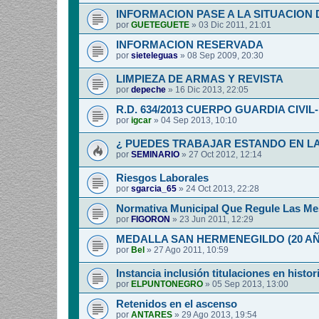
INFORMACION PASE A LA SITUACION 
por
GUETEGUETE
»
03 Dic 2011, 21:01
INFORMACION RESERVADA
por
sieteleguas
»
08 Sep 2009, 20:30
LIMPIEZA DE ARMAS Y REVISTA
por
depeche
»
16 Dic 2013, 22:05
R.D. 634/2013 CUERPO GUARDIA CIVI
por
igcar
»
04 Sep 2013, 10:10
¿ PUEDES TRABAJAR ESTANDO EN LA
por
SEMINARIO
»
27 Oct 2012, 12:14
Riesgos Laborales
por
sgarcia_65
»
24 Oct 2013, 22:28
Normativa Municipal Que Regule Las Me
por
FIGORON
»
23 Jun 2011, 12:29
MEDALLA SAN HERMENEGILDO (20 A
por
Bel
»
27 Ago 2011, 10:59
Instancia inclusión titulaciones en histor
por
ELPUNTONEGRO
»
05 Sep 2013, 13:00
Retenidos en el ascenso
por
ANTARES
»
29 Ago 2013, 19:54