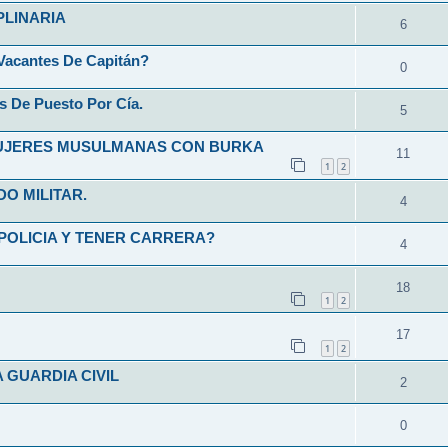
PLINARIA
6
Vacantes De Capitán?
0
s De Puesto Por Cía.
5
MUJERES MUSULMANAS CON BURKA
11
1
2
O MILITAR.
4
POLICIA Y TENER CARRERA?
4
18
1
2
17
1
2
 GUARDIA CIVIL
2
0