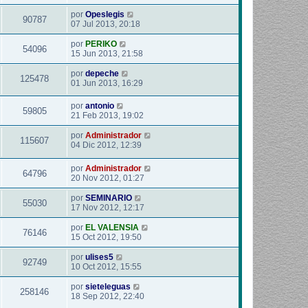
por
Opeslegis
90787
07 Jul 2013, 20:18
por
PERIKO
54096
15 Jun 2013, 21:58
por
depeche
125478
01 Jun 2013, 16:29
por
antonio
59805
21 Feb 2013, 19:02
por
Administrador
115607
04 Dic 2012, 12:39
por
Administrador
64796
20 Nov 2012, 01:27
por
SEMINARIO
55030
17 Nov 2012, 12:17
por
EL VALENSIA
76146
15 Oct 2012, 19:50
por
ulises5
92749
10 Oct 2012, 15:55
por
sieteleguas
258146
18 Sep 2012, 22:40