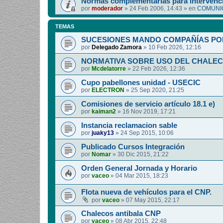
Normas complementarias para intervenci
por
moderador
»
24 Feb 2006, 14:43
» en
COMUNIC
TEMAS
SUCESIONES MANDO COMPAÑÍAS PO
por
Delegado Zamora
»
10 Feb 2026, 12:16
NORMATIVA SOBRE USO DEL CHALEC
por
Mcdelatorre
»
22 Feb 2026, 12:36
Cupo pabellones unidad - USECIC
por
ELECTRON
»
25 Sep 2020, 21:25
Comisiones de servicio artículo 18.1 e)
por
kaiman2
»
16 Nov 2019, 17:21
Instancia reclamacion sable
por
juaky13
»
24 Sep 2015, 10:06
Publicado Cursos Integración
por
Nomar
»
30 Dic 2015, 21:22
Orden General Jornada y Horario
por
vaceo
»
04 Mar 2015, 18:23
Flota nueva de vehículos para el CNP.
por
vaceo
»
07 May 2015, 22:17
Chalecos antibala CNP
por
vaceo
»
08 Abr 2015, 22:48