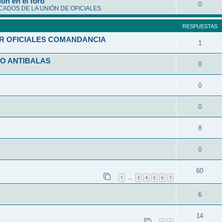
ón en el foro
0
ADOS DE LA UNIÓN DE OFICIALES
RESPUESTAS
R OFICIALES COMANDANCIA
1
O ANTIBALAS
0
0
0
8
0
60
1
3
4
5
6
7
…
6
14