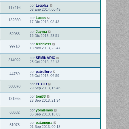
por
Legolas
117416
03 Ene 2014, 00:49
por
Lucas
132560
17 Dic 2013, 08:43
por
Jayma
52083
16 Dic 2013, 23:51
por
Ashbless
99718
13 Nov 2013, 23:47
por
SEMINARIO
314092
25 Oct 2013, 22:13
por
patrullero
44739
25 Oct 2013, 06:59
por
EL CID
380078
29 Sep 2013, 15:46
por
toni33
131865
23 Sep 2013, 21:34
por
yomismos
68682
05 Sep 2013, 18:03
por
patanegra
51078
01 Sep 2013, 00:18