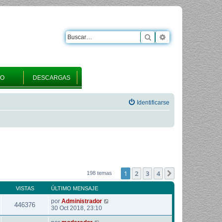
Buscar
Búsqueda avanza
RO
DESCARGAS
Identificarse
1
2
3
4
Siguiente
198 temas
VISTAS
ÚLTIMO MENSAJE
por
Administrador
446376
30 Oct 2018, 23:10