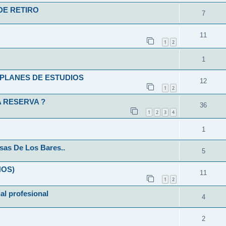
DE RETIRO
7
11
1
2
1
L-PLANES DE ESTUDIOS
12
1
2
 RESERVA ?
36
1
2
3
4
1
sas De Los Bares..
5
ÑOS)
11
1
2
ial profesional
4
2