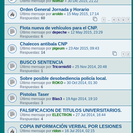
Último mensaje por
Nomar
«
30 Dic 2015, 21:22
Orden General Jornada y Horario
Último mensaje por
aroldo
«
15 May 2015, 17:14
Respuestas:
60
1
4
5
6
7
…
Flota nueva de vehículos para el CNP.
Último mensaje por
depeche
«
12 May 2015, 23:29
Respuestas:
6
Chalecos antibala CNP
Último mensaje por
pigeum
«
23 Abr 2015, 09:43
Respuestas:
14
1
2
BUSCO SENTENCIA
Último mensaje por
Tricornio50
«
25 Nov 2014, 20:48
Respuestas:
1
Sobre posible desobediencia policía local.
Último mensaje por
ROKO
«
30 Oct 2014, 01:30
Respuestas:
6
Pistolas Taser
Último mensaje por
Blas3
«
19 Ago 2014, 19:10
Respuestas:
3
FALSIFICACION DE TITULOS UNIVERSITARIOS.
Último mensaje por
ELECTRON
«
27 Jul 2014, 16:44
Respuestas:
4
COPIA INFORMACIÓN VERBAL POR LESIONES
Último mensaje por
ridon
«
16 Jul 2014, 02:15