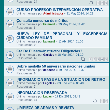
Respuestas:
24
1
2
3
CURSO PROFESOR INTERVENCION OPERATIVA
Último mensaje por
Administrador
«
31 May 2014, 14:52
Consulta concurso de méritos
Último mensaje por
kaiman2
«
29 May 2014, 11:42
Respuestas:
6
NUEVA LEY DE PERSONAL Y EXCEDENCIA
CUIDADO FAMILIAR
Último mensaje por
kaiman2
«
11 Abr 2014, 11:06
Respuestas:
9
Cte De Puesto=Instructor Diligencias?
Último mensaje por
Garbiyo
«
18 Mar 2014, 01:10
Respuestas:
45
1
2
3
4
5
Sobre medalla 50 aniversario naciones unidas
Último mensaje por
depeche
«
19 Ene 2014, 13:37
Respuestas:
6
INFORMACION PASE A LA SITUACION DE RETIRO
Último mensaje por
Legolas
«
03 Ene 2014, 00:49
Respuestas:
7
INFORMACION RESERVADA
Último mensaje por
Lucas
«
17 Dic 2013, 08:43
Respuestas:
11
1
2
LIMPIEZA DE ARMAS Y REVISTA