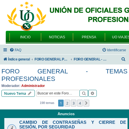
INICIO
NOTICIAS
PRENSA
UO VIAJE
FAQ
Identificarse
B
Índice general
FORO GENERAL PARA TODOS LOS USUARIOS
FORO GENERAL - TEMAS PROFESIONALES
u
FORO GENERAL - TEMAS
s
PROFESIONALES
c
Moderador:
Administrador
a
Buscar
Búsqueda avanzad
Nuevo Tema
r
1
2
3
4
Siguiente
198 temas
Anuncios
CAMBIO DE CONTRASEÑAS Y CIERRE DE
SESIÓN, POR SEGURIDAD