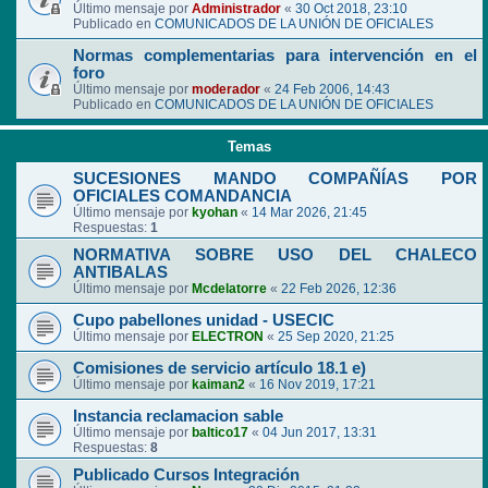
Último mensaje por
Administrador
«
30 Oct 2018, 23:10
Publicado en
COMUNICADOS DE LA UNIÓN DE OFICIALES
Normas complementarias para intervención en el
foro
Último mensaje por
moderador
«
24 Feb 2006, 14:43
Publicado en
COMUNICADOS DE LA UNIÓN DE OFICIALES
Temas
SUCESIONES MANDO COMPAÑÍAS POR
OFICIALES COMANDANCIA
Último mensaje por
kyohan
«
14 Mar 2026, 21:45
Respuestas:
1
NORMATIVA SOBRE USO DEL CHALECO
ANTIBALAS
Último mensaje por
Mcdelatorre
«
22 Feb 2026, 12:36
Cupo pabellones unidad - USECIC
Último mensaje por
ELECTRON
«
25 Sep 2020, 21:25
Comisiones de servicio artículo 18.1 e)
Último mensaje por
kaiman2
«
16 Nov 2019, 17:21
Instancia reclamacion sable
Último mensaje por
baltico17
«
04 Jun 2017, 13:31
Respuestas:
8
Publicado Cursos Integración