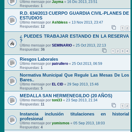
Último mensaje por
Jayma
«
16 Dic 2013, 23:51
Respuestas:
1
R.D. 634/2013 CUERPO GUARDIA CIVIL-PLANES DE
ESTUDIOS
Último mensaje por
Ashbless
«
13 Nov 2013, 23:47
Respuestas:
12
1
2
¿ PUEDES TRABAJAR ESTANDO EN LA RESERVA
?
Último mensaje por
SEMINARIO
«
25 Oct 2013, 22:13
Respuestas:
36
1
2
3
4
Riesgos Laborales
Último mensaje por
patrullero
«
25 Oct 2013, 06:59
Respuestas:
1
Normativa Municipal Que Regule Las Mesas De Los
Bares..
Último mensaje por
EL CID
«
29 Sep 2013, 15:46
Respuestas:
5
MEDALLA SAN HERMENEGILDO (20 AÑOS)
Último mensaje por
toni33
«
23 Sep 2013, 21:34
Respuestas:
11
1
2
Instancia inclusión titulaciones en historial
profesional
Último mensaje por
yomismos
«
05 Sep 2013, 18:03
Respuestas:
4