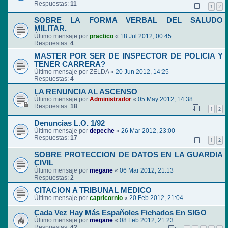
Respuestas:
11
1
2
SOBRE LA FORMA VERBAL DEL SALUDO
MILITAR.
Último mensaje por
practico
«
18 Jul 2012, 00:45
Respuestas:
4
MASTER POR SER DE INSPECTOR DE POLICIA Y
TENER CARRERA?
Último mensaje por
ZELDA
«
20 Jun 2012, 14:25
Respuestas:
4
LA RENUNCIA AL ASCENSO
Último mensaje por
Administrador
«
05 May 2012, 14:38
Respuestas:
18
1
2
Denuncias L.O. 1/92
Último mensaje por
depeche
«
26 Mar 2012, 23:00
Respuestas:
17
1
2
SOBRE PROTECCION DE DATOS EN LA GUARDIA
CIVIL
Último mensaje por
megane
«
06 Mar 2012, 21:13
Respuestas:
2
CITACION A TRIBUNAL MEDICO
Último mensaje por
capricornio
«
20 Feb 2012, 21:04
Cada Vez Hay Más Españoles Fichados En SIGO
Último mensaje por
megane
«
08 Feb 2012, 21:23
Respuestas:
42