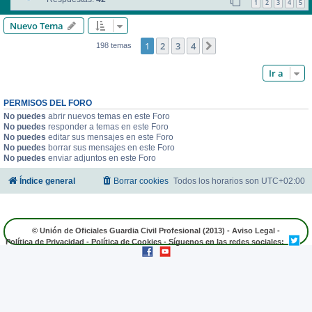
1
2
3
4
5
Nuevo Tema
1
2
3
4
Siguiente
198 temas
Ir a
PERMISOS DEL FORO
No puedes
abrir nuevos temas en este Foro
No puedes
responder a temas en este Foro
No puedes
editar sus mensajes en este Foro
No puedes
borrar sus mensajes en este Foro
No puedes
enviar adjuntos en este Foro
Índice general
Borrar cookies
Todos los horarios son
UTC+02:00
© Unión de Oficiales Guardia Civil Profesional (2013) -
Aviso Legal
-
Política de Privacidad
-
Política de Cookies
- Síguenos en las redes sociales: