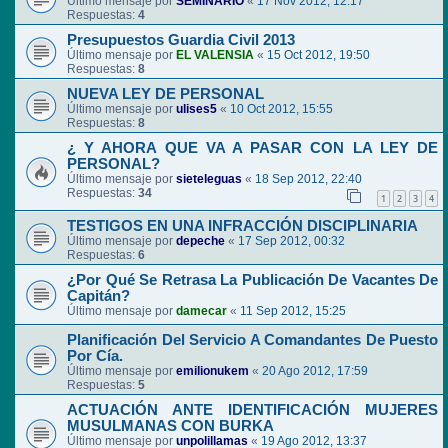
Último mensaje por
SEMINARIO
«
17 Nov 2012, 12:17
Respuestas:
4
Presupuestos Guardia Civil 2013
Último mensaje por
EL VALENSIA
«
15 Oct 2012, 19:50
Respuestas:
8
NUEVA LEY DE PERSONAL
Último mensaje por
ulises5
«
10 Oct 2012, 15:55
Respuestas:
8
¿ Y AHORA QUE VA A PASAR CON LA LEY DE
PERSONAL?
Último mensaje por
sieteleguas
«
18 Sep 2012, 22:40
Respuestas:
34
1
2
3
4
TESTIGOS EN UNA INFRACCIÓN DISCIPLINARIA
Último mensaje por
depeche
«
17 Sep 2012, 00:32
Respuestas:
6
¿Por Qué Se Retrasa La Publicación De Vacantes De
Capitán?
Último mensaje por
damecar
«
11 Sep 2012, 15:25
Planificación Del Servicio A Comandantes De Puesto
Por Cía.
Último mensaje por
emilionukem
«
20 Ago 2012, 17:59
Respuestas:
5
ACTUACIÓN ANTE IDENTIFICACIÓN MUJERES
MUSULMANAS CON BURKA
Último mensaje por
unpolillamas
«
19 Ago 2012, 13:37