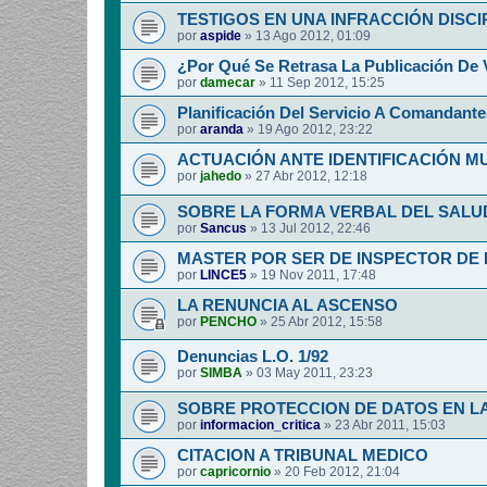
TESTIGOS EN UNA INFRACCIÓN DISCI
por
aspide
»
13 Ago 2012, 01:09
¿Por Qué Se Retrasa La Publicación De 
por
damecar
»
11 Sep 2012, 15:25
Planificación Del Servicio A Comandante
por
aranda
»
19 Ago 2012, 23:22
ACTUACIÓN ANTE IDENTIFICACIÓN 
por
jahedo
»
27 Abr 2012, 12:18
SOBRE LA FORMA VERBAL DEL SALUD
por
Sancus
»
13 Jul 2012, 22:46
MASTER POR SER DE INSPECTOR DE 
por
LINCE5
»
19 Nov 2011, 17:48
LA RENUNCIA AL ASCENSO
por
PENCHO
»
25 Abr 2012, 15:58
Denuncias L.O. 1/92
por
SIMBA
»
03 May 2011, 23:23
SOBRE PROTECCION DE DATOS EN LA
por
informacion_critica
»
23 Abr 2011, 15:03
CITACION A TRIBUNAL MEDICO
por
capricornio
»
20 Feb 2012, 21:04