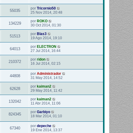
por
Tricornio50
55035
25 Nov 2014, 20:48
por
ROKO
134229
30 Oct 2014, 01:30
por
Blas3
51513
19 Ago 2014, 19:10
por
ELECTRON
64013
27 Jul 2014, 16:44
por
ridon
210372
16 Jul 2014, 02:15
por
Administrador
44808
31 May 2014, 14:52
por
kaiman2
62628
29 May 2014, 11:42
por
kaiman2
132042
11 Abr 2014, 11:06
por
Garbiyo
824345
18 Mar 2014, 01:10
por
depeche
67340
19 Ene 2014, 13:37