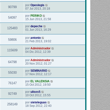
por
Opeslegis
90799
07 Jul 2013, 20:18
por
PERIKO
54097
15 Jun 2013, 21:58
por
depeche
125483
01 Jun 2013, 16:29
por
antonio
59806
21 Feb 2013, 19:02
por
Administrador
115609
04 Dic 2012, 12:39
por
Administrador
64798
20 Nov 2012, 01:27
por
SEMINARIO
55030
17 Nov 2012, 12:17
por
EL VALENSIA
76147
15 Oct 2012, 19:50
por
ulises5
92749
10 Oct 2012, 15:55
por
sieteleguas
258149
18 Sep 2012, 22:40