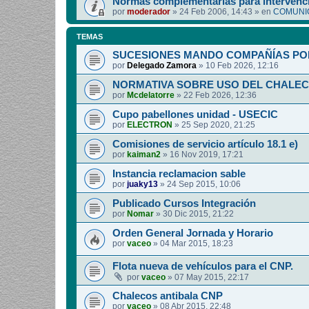
Normas complementarias para intervenci
por
moderador
»
24 Feb 2006, 14:43
» en
COMUNIC
TEMAS
SUCESIONES MANDO COMPAÑÍAS PO
por
Delegado Zamora
»
10 Feb 2026, 12:16
NORMATIVA SOBRE USO DEL CHALEC
por
Mcdelatorre
»
22 Feb 2026, 12:36
Cupo pabellones unidad - USECIC
por
ELECTRON
»
25 Sep 2020, 21:25
Comisiones de servicio artículo 18.1 e)
por
kaiman2
»
16 Nov 2019, 17:21
Instancia reclamacion sable
por
juaky13
»
24 Sep 2015, 10:06
Publicado Cursos Integración
por
Nomar
»
30 Dic 2015, 21:22
Orden General Jornada y Horario
por
vaceo
»
04 Mar 2015, 18:23
Flota nueva de vehículos para el CNP.
por
vaceo
»
07 May 2015, 22:17
Chalecos antibala CNP
por
vaceo
»
08 Abr 2015, 22:48