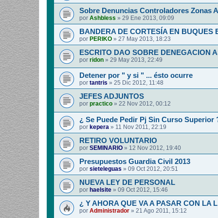
Sobre Denuncias Controladores Zonas A
por
Ashbless
»
29 Ene 2013, 09:09
BANDERA DE CORTESÍA EN BUQUES
por
PERIKO
»
27 May 2013, 18:23
ESCRITO DAO SOBRE DENEGACION 
por
ridon
»
29 May 2013, 22:49
Detener por " y si " ... ésto ocurre
por
tantris
»
25 Dic 2012, 11:48
JEFES ADJUNTOS
por
practico
»
22 Nov 2012, 00:12
¿ Se Puede Pedir Pj Sin Curso Superior 
por
kepera
»
11 Nov 2011, 22:19
RETIRO VOLUNTARIO
por
SEMINARIO
»
12 Nov 2012, 19:40
Presupuestos Guardia Civil 2013
por
sieteleguas
»
09 Oct 2012, 20:51
NUEVA LEY DE PERSONAL
por
haelsite
»
09 Oct 2012, 15:46
¿ Y AHORA QUE VA A PASAR CON LA 
por
Administrador
»
21 Ago 2011, 15:12