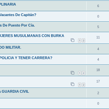
PLINARIA
6
Vacantes De Capitán?
0
s De Puesto Por Cía.
5
MUJERES MUSULMANAS CON BURKA
11
1
2
O MILITAR.
4
POLICIA Y TENER CARRERA?
4
18
1
2
17
1
2
 GUARDIA CIVIL
2
0