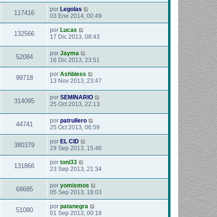
por
Legolas
117416
03 Ene 2014, 00:49
por
Lucas
132566
17 Dic 2013, 08:43
por
Jayma
52084
16 Dic 2013, 23:51
por
Ashbless
99718
13 Nov 2013, 23:47
por
SEMINARIO
314095
25 Oct 2013, 22:13
por
patrullero
44741
25 Oct 2013, 06:59
por
EL CID
380379
29 Sep 2013, 15:46
por
toni33
131866
23 Sep 2013, 21:34
por
yomismos
68685
05 Sep 2013, 18:03
por
patanegra
51080
01 Sep 2013, 00:18