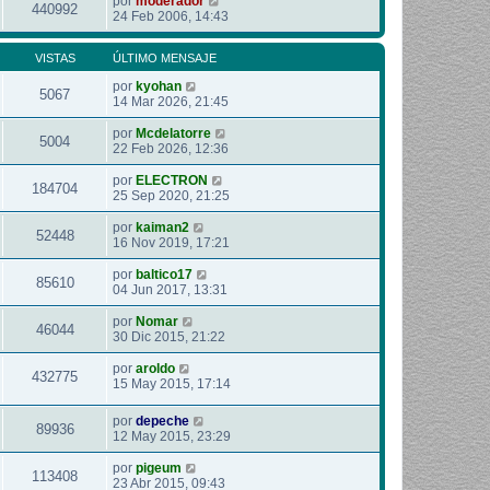
por
moderador
440992
24 Feb 2006, 14:43
VISTAS
ÚLTIMO MENSAJE
por
kyohan
5067
14 Mar 2026, 21:45
por
Mcdelatorre
5004
22 Feb 2026, 12:36
por
ELECTRON
184704
25 Sep 2020, 21:25
por
kaiman2
52448
16 Nov 2019, 17:21
por
baltico17
85610
04 Jun 2017, 13:31
por
Nomar
46044
30 Dic 2015, 21:22
por
aroldo
432775
15 May 2015, 17:14
por
depeche
89936
12 May 2015, 23:29
por
pigeum
113408
23 Abr 2015, 09:43