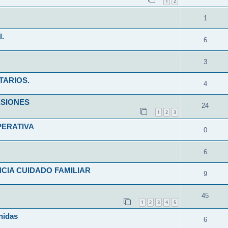
1
2
1
l.
6
3
TARIOS.
4
ESIONES
24
1
2
3
PERATIVA
0
6
CIA CUIDADO FAMILIAR
9
45
1
2
3
4
5
nidas
6