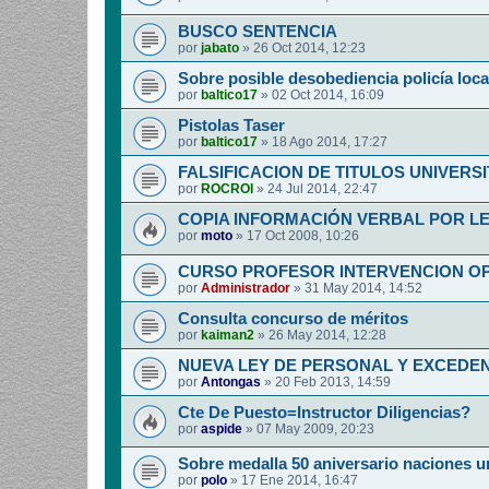
BUSCO SENTENCIA
por
jabato
»
26 Oct 2014, 12:23
Sobre posible desobediencia policía loca
por
baltico17
»
02 Oct 2014, 16:09
Pistolas Taser
por
baltico17
»
18 Ago 2014, 17:27
FALSIFICACION DE TITULOS UNIVERSI
por
ROCROI
»
24 Jul 2014, 22:47
COPIA INFORMACIÓN VERBAL POR L
por
moto
»
17 Oct 2008, 10:26
CURSO PROFESOR INTERVENCION O
por
Administrador
»
31 May 2014, 14:52
Consulta concurso de méritos
por
kaiman2
»
26 May 2014, 12:28
NUEVA LEY DE PERSONAL Y EXCEDEN
por
Antongas
»
20 Feb 2013, 14:59
Cte De Puesto=Instructor Diligencias?
por
aspide
»
07 May 2009, 20:23
Sobre medalla 50 aniversario naciones u
por
polo
»
17 Ene 2014, 16:47