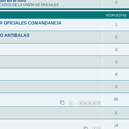
ón en el foro
0
ADOS DE LA UNIÓN DE OFICIALES
RESPUESTAS
R OFICIALES COMANDANCIA
1
O ANTIBALAS
0
0
0
8
0
60
1
3
4
5
6
7
…
6
14