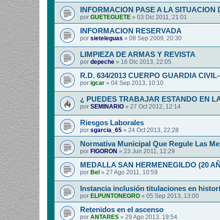
INFORMACION PASE A LA SITUACION 
por
GUETEGUETE
»
03 Dic 2011, 21:01
INFORMACION RESERVADA
por
sieteleguas
»
08 Sep 2009, 20:30
LIMPIEZA DE ARMAS Y REVISTA
por
depeche
»
16 Dic 2013, 22:05
R.D. 634/2013 CUERPO GUARDIA CIVI
por
igcar
»
04 Sep 2013, 10:10
¿ PUEDES TRABAJAR ESTANDO EN LA
por
SEMINARIO
»
27 Oct 2012, 12:14
Riesgos Laborales
por
sgarcia_65
»
24 Oct 2013, 22:28
Normativa Municipal Que Regule Las Me
por
FIGORON
»
23 Jun 2011, 12:29
MEDALLA SAN HERMENEGILDO (20 A
por
Bel
»
27 Ago 2011, 10:59
Instancia inclusión titulaciones en histor
por
ELPUNTONEGRO
»
05 Sep 2013, 13:00
Retenidos en el ascenso
por
ANTARES
»
29 Ago 2013, 19:54