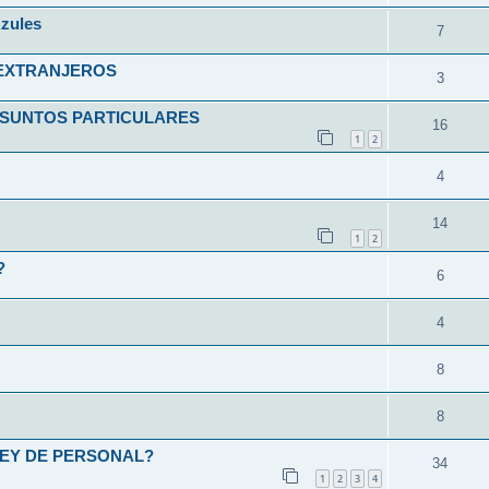
zules
7
 EXTRANJEROS
3
ASUNTOS PARTICULARES
16
1
2
4
14
1
2
?
6
4
8
8
LEY DE PERSONAL?
34
1
2
3
4