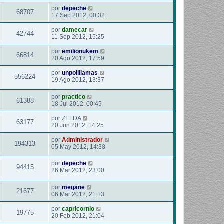
por
depeche
68707
17 Sep 2012, 00:32
por
damecar
42744
11 Sep 2012, 15:25
por
emilionukem
66814
20 Ago 2012, 17:59
por
unpolillamas
556224
19 Ago 2012, 13:37
por
practico
61388
18 Jul 2012, 00:45
por
ZELDA
63177
20 Jun 2012, 14:25
por
Administrador
194313
05 May 2012, 14:38
por
depeche
94415
26 Mar 2012, 23:00
por
megane
21677
06 Mar 2012, 21:13
por
capricornio
19775
20 Feb 2012, 21:04