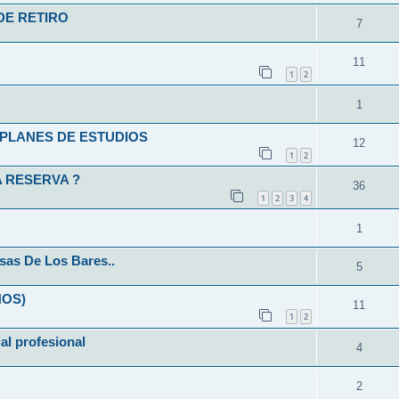
DE RETIRO
7
11
1
2
1
L-PLANES DE ESTUDIOS
12
1
2
 RESERVA ?
36
1
2
3
4
1
sas De Los Bares..
5
ÑOS)
11
1
2
ial profesional
4
2