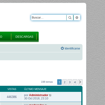
Buscar
Búsqueda avanza
RO
DESCARGAS
Identificarse
1
2
3
4
Siguiente
198 temas
VISTAS
ÚLTIMO MENSAJE
por
Administrador
446386
30 Oct 2018, 23:10