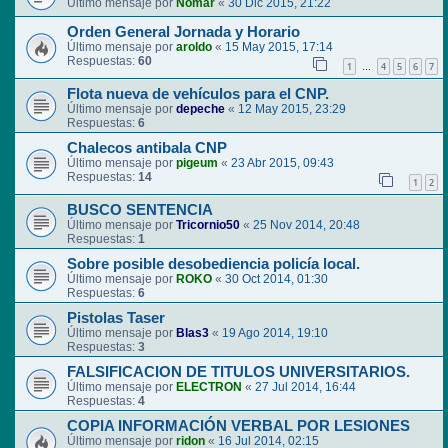
Último mensaje por
Nomar
«
30 Dic 2015, 21:22
Orden General Jornada y Horario
Último mensaje por
aroldo
«
15 May 2015, 17:14
Respuestas:
60
1
4
5
6
7
…
Flota nueva de vehículos para el CNP.
Último mensaje por
depeche
«
12 May 2015, 23:29
Respuestas:
6
Chalecos antibala CNP
Último mensaje por
pigeum
«
23 Abr 2015, 09:43
Respuestas:
14
1
2
BUSCO SENTENCIA
Último mensaje por
Tricornio50
«
25 Nov 2014, 20:48
Respuestas:
1
Sobre posible desobediencia policía local.
Último mensaje por
ROKO
«
30 Oct 2014, 01:30
Respuestas:
6
Pistolas Taser
Último mensaje por
Blas3
«
19 Ago 2014, 19:10
Respuestas:
3
FALSIFICACION DE TITULOS UNIVERSITARIOS.
Último mensaje por
ELECTRON
«
27 Jul 2014, 16:44
Respuestas:
4
COPIA INFORMACIÓN VERBAL POR LESIONES
Último mensaje por
ridon
«
16 Jul 2014, 02:15