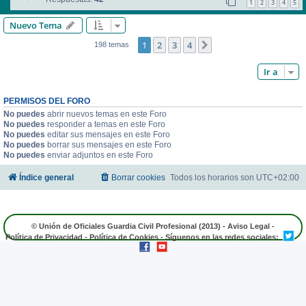
1
2
3
4
5
Nuevo Tema
1
2
3
4
Siguiente
198 temas
Ir a
PERMISOS DEL FORO
No puedes
abrir nuevos temas en este Foro
No puedes
responder a temas en este Foro
No puedes
editar sus mensajes en este Foro
No puedes
borrar sus mensajes en este Foro
No puedes
enviar adjuntos en este Foro
Índice general
Borrar cookies
Todos los horarios son
UTC+02:00
© Unión de Oficiales Guardia Civil Profesional (2013) -
Aviso Legal
-
Política de Privacidad
-
Política de Cookies
- Síguenos en las redes sociales: