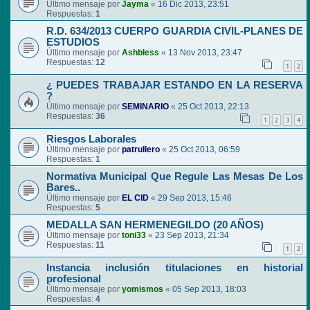
Último mensaje por
Jayma
«
16 Dic 2013, 23:51
Respuestas:
1
R.D. 634/2013 CUERPO GUARDIA CIVIL-PLANES DE
ESTUDIOS
Último mensaje por
Ashbless
«
13 Nov 2013, 23:47
Respuestas:
12
1
2
¿ PUEDES TRABAJAR ESTANDO EN LA RESERVA
?
Último mensaje por
SEMINARIO
«
25 Oct 2013, 22:13
Respuestas:
36
1
2
3
4
Riesgos Laborales
Último mensaje por
patrullero
«
25 Oct 2013, 06:59
Respuestas:
1
Normativa Municipal Que Regule Las Mesas De Los
Bares..
Último mensaje por
EL CID
«
29 Sep 2013, 15:46
Respuestas:
5
MEDALLA SAN HERMENEGILDO (20 AÑOS)
Último mensaje por
toni33
«
23 Sep 2013, 21:34
Respuestas:
11
1
2
Instancia inclusión titulaciones en historial
profesional
Último mensaje por
yomismos
«
05 Sep 2013, 18:03
Respuestas:
4