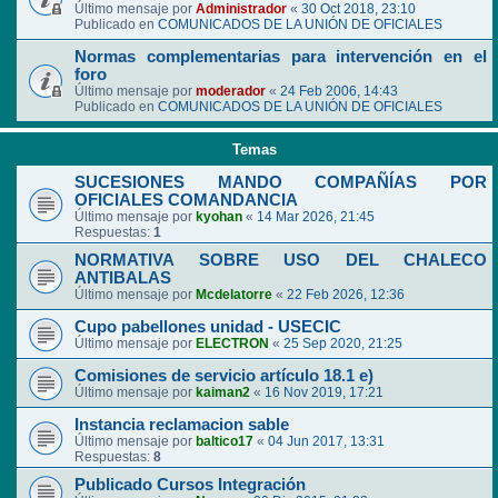
Último mensaje por
Administrador
«
30 Oct 2018, 23:10
Publicado en
COMUNICADOS DE LA UNIÓN DE OFICIALES
Normas complementarias para intervención en el
foro
Último mensaje por
moderador
«
24 Feb 2006, 14:43
Publicado en
COMUNICADOS DE LA UNIÓN DE OFICIALES
Temas
SUCESIONES MANDO COMPAÑÍAS POR
OFICIALES COMANDANCIA
Último mensaje por
kyohan
«
14 Mar 2026, 21:45
Respuestas:
1
NORMATIVA SOBRE USO DEL CHALECO
ANTIBALAS
Último mensaje por
Mcdelatorre
«
22 Feb 2026, 12:36
Cupo pabellones unidad - USECIC
Último mensaje por
ELECTRON
«
25 Sep 2020, 21:25
Comisiones de servicio artículo 18.1 e)
Último mensaje por
kaiman2
«
16 Nov 2019, 17:21
Instancia reclamacion sable
Último mensaje por
baltico17
«
04 Jun 2017, 13:31
Respuestas:
8
Publicado Cursos Integración