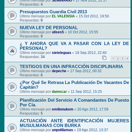
Último mensaje por
SEMINARIO
«
17 Nov 2012, 12:17
Respuestas:
4
Presupuestos Guardia Civil 2013
Último mensaje por
EL VALENSIA
«
15 Oct 2012, 19:50
Respuestas:
8
NUEVA LEY DE PERSONAL
Último mensaje por
ulises5
«
10 Oct 2012, 15:55
Respuestas:
8
¿ Y AHORA QUE VA A PASAR CON LA LEY DE
PERSONAL?
Último mensaje por
sieteleguas
«
18 Sep 2012, 22:40
Respuestas:
34
1
2
3
4
TESTIGOS EN UNA INFRACCIÓN DISCIPLINARIA
Último mensaje por
depeche
«
17 Sep 2012, 00:32
Respuestas:
6
¿Por Qué Se Retrasa La Publicación De Vacantes De
Capitán?
Último mensaje por
damecar
«
11 Sep 2012, 15:25
Planificación Del Servicio A Comandantes De Puesto
Por Cía.
Último mensaje por
emilionukem
«
20 Ago 2012, 17:59
Respuestas:
5
ACTUACIÓN ANTE IDENTIFICACIÓN MUJERES
MUSULMANAS CON BURKA
Último mensaje por
unpolillamas
«
19 Ago 2012, 13:37