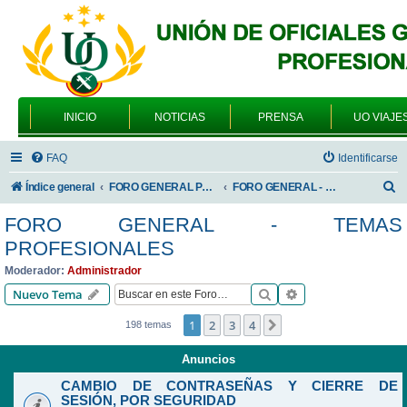
INICIO
NOTICIAS
PRENSA
UO VIAJE
FAQ
Identificarse
B
Índice general
FORO GENERAL PARA TODOS LOS USUARIOS
FORO GENERAL - TEMAS PROFESIONALES
u
FORO GENERAL - TEMAS
s
PROFESIONALES
c
Moderador:
Administrador
a
Buscar
Búsqueda avanzad
Nuevo Tema
r
1
2
3
4
Siguiente
198 temas
Anuncios
CAMBIO DE CONTRASEÑAS Y CIERRE DE
SESIÓN, POR SEGURIDAD