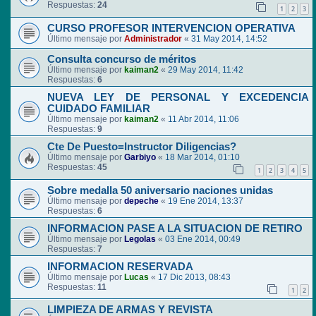
Respuestas:
24
1
2
3
CURSO PROFESOR INTERVENCION OPERATIVA
Último mensaje por
Administrador
«
31 May 2014, 14:52
Consulta concurso de méritos
Último mensaje por
kaiman2
«
29 May 2014, 11:42
Respuestas:
6
NUEVA LEY DE PERSONAL Y EXCEDENCIA
CUIDADO FAMILIAR
Último mensaje por
kaiman2
«
11 Abr 2014, 11:06
Respuestas:
9
Cte De Puesto=Instructor Diligencias?
Último mensaje por
Garbiyo
«
18 Mar 2014, 01:10
Respuestas:
45
1
2
3
4
5
Sobre medalla 50 aniversario naciones unidas
Último mensaje por
depeche
«
19 Ene 2014, 13:37
Respuestas:
6
INFORMACION PASE A LA SITUACION DE RETIRO
Último mensaje por
Legolas
«
03 Ene 2014, 00:49
Respuestas:
7
INFORMACION RESERVADA
Último mensaje por
Lucas
«
17 Dic 2013, 08:43
Respuestas:
11
1
2
LIMPIEZA DE ARMAS Y REVISTA