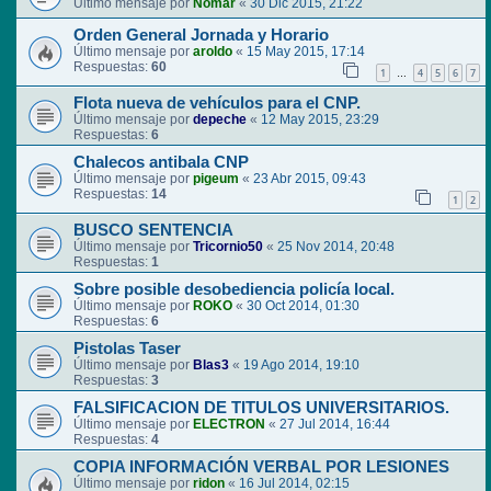
Último mensaje por
Nomar
«
30 Dic 2015, 21:22
Orden General Jornada y Horario
Último mensaje por
aroldo
«
15 May 2015, 17:14
Respuestas:
60
1
4
5
6
7
…
Flota nueva de vehículos para el CNP.
Último mensaje por
depeche
«
12 May 2015, 23:29
Respuestas:
6
Chalecos antibala CNP
Último mensaje por
pigeum
«
23 Abr 2015, 09:43
Respuestas:
14
1
2
BUSCO SENTENCIA
Último mensaje por
Tricornio50
«
25 Nov 2014, 20:48
Respuestas:
1
Sobre posible desobediencia policía local.
Último mensaje por
ROKO
«
30 Oct 2014, 01:30
Respuestas:
6
Pistolas Taser
Último mensaje por
Blas3
«
19 Ago 2014, 19:10
Respuestas:
3
FALSIFICACION DE TITULOS UNIVERSITARIOS.
Último mensaje por
ELECTRON
«
27 Jul 2014, 16:44
Respuestas:
4
COPIA INFORMACIÓN VERBAL POR LESIONES
Último mensaje por
ridon
«
16 Jul 2014, 02:15