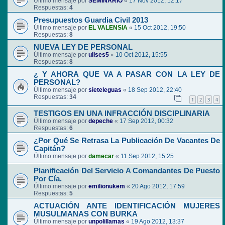
Último mensaje por
SEMINARIO
«
17 Nov 2012, 12:17
Respuestas:
4
Presupuestos Guardia Civil 2013
Último mensaje por
EL VALENSIA
«
15 Oct 2012, 19:50
Respuestas:
8
NUEVA LEY DE PERSONAL
Último mensaje por
ulises5
«
10 Oct 2012, 15:55
Respuestas:
8
¿ Y AHORA QUE VA A PASAR CON LA LEY DE
PERSONAL?
Último mensaje por
sieteleguas
«
18 Sep 2012, 22:40
Respuestas:
34
1
2
3
4
TESTIGOS EN UNA INFRACCIÓN DISCIPLINARIA
Último mensaje por
depeche
«
17 Sep 2012, 00:32
Respuestas:
6
¿Por Qué Se Retrasa La Publicación De Vacantes De
Capitán?
Último mensaje por
damecar
«
11 Sep 2012, 15:25
Planificación Del Servicio A Comandantes De Puesto
Por Cía.
Último mensaje por
emilionukem
«
20 Ago 2012, 17:59
Respuestas:
5
ACTUACIÓN ANTE IDENTIFICACIÓN MUJERES
MUSULMANAS CON BURKA
Último mensaje por
unpolillamas
«
19 Ago 2012, 13:37