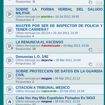
Respuestas:
11
1
2
SOBRE LA FORMA VERBAL DEL SALUDO
MILITAR.
Último mensaje por
practico
«
18 Jul 2012, 00:45
Respuestas:
4
MASTER POR SER DE INSPECTOR DE POLICIA Y
TENER CARRERA?
Último mensaje por
ZELDA
«
20 Jun 2012, 14:25
Respuestas:
4
LA RENUNCIA AL ASCENSO
Último mensaje por
Administrador
«
05 May 2012, 14:38
Respuestas:
18
1
2
Denuncias L.O. 1/92
Último mensaje por
depeche
«
26 Mar 2012, 23:00
Respuestas:
17
1
2
SOBRE PROTECCION DE DATOS EN LA GUARDIA
CIVIL
Último mensaje por
megane
«
06 Mar 2012, 21:13
Respuestas:
2
CITACION A TRIBUNAL MEDICO
Último mensaje por
capricornio
«
20 Feb 2012, 21:04
Cada Vez Hay Más Españoles Fichados En SIGO
Último mensaje por
megane
«
08 Feb 2012, 21:23
Respuestas:
42