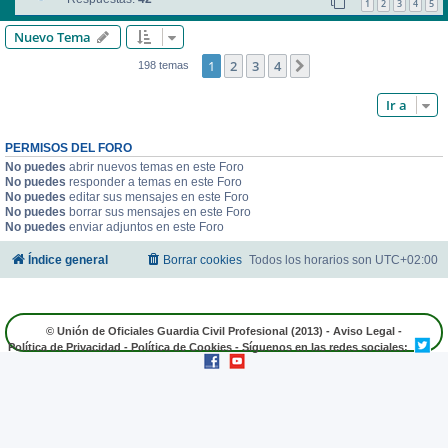
1
2
3
4
5
Nuevo Tema
1
2
3
4
Siguiente
198 temas
Ir a
PERMISOS DEL FORO
No puedes
abrir nuevos temas en este Foro
No puedes
responder a temas en este Foro
No puedes
editar sus mensajes en este Foro
No puedes
borrar sus mensajes en este Foro
No puedes
enviar adjuntos en este Foro
Índice general
Borrar cookies
Todos los horarios son
UTC+02:00
© Unión de Oficiales Guardia Civil Profesional (2013) -
Aviso Legal
-
Política de Privacidad
-
Política de Cookies
- Síguenos en las redes sociales: