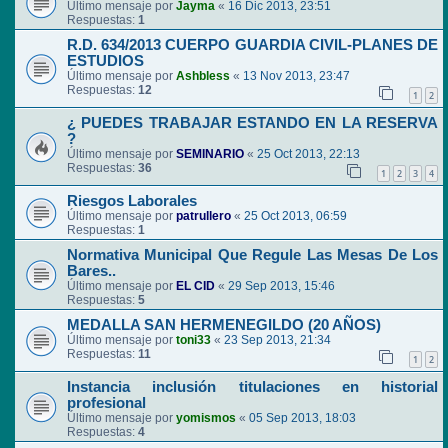
Último mensaje por
Jayma
«
16 Dic 2013, 23:51
Respuestas:
1
R.D. 634/2013 CUERPO GUARDIA CIVIL-PLANES DE
ESTUDIOS
Último mensaje por
Ashbless
«
13 Nov 2013, 23:47
Respuestas:
12
1
2
¿ PUEDES TRABAJAR ESTANDO EN LA RESERVA
?
Último mensaje por
SEMINARIO
«
25 Oct 2013, 22:13
Respuestas:
36
1
2
3
4
Riesgos Laborales
Último mensaje por
patrullero
«
25 Oct 2013, 06:59
Respuestas:
1
Normativa Municipal Que Regule Las Mesas De Los
Bares..
Último mensaje por
EL CID
«
29 Sep 2013, 15:46
Respuestas:
5
MEDALLA SAN HERMENEGILDO (20 AÑOS)
Último mensaje por
toni33
«
23 Sep 2013, 21:34
Respuestas:
11
1
2
Instancia inclusión titulaciones en historial
profesional
Último mensaje por
yomismos
«
05 Sep 2013, 18:03
Respuestas:
4