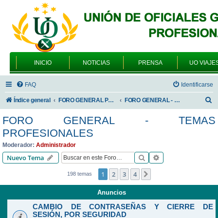
INICIO
NOTICIAS
PRENSA
UO VIAJE
FAQ
Identificarse
B
Índice general
FORO GENERAL PARA TODOS LOS USUARIOS
FORO GENERAL - TEMAS PROFESIONALES
u
FORO GENERAL - TEMAS
s
PROFESIONALES
c
Moderador:
Administrador
a
Buscar
Búsqueda avanzad
Nuevo Tema
r
1
2
3
4
Siguiente
198 temas
Anuncios
CAMBIO DE CONTRASEÑAS Y CIERRE DE
SESIÓN, POR SEGURIDAD