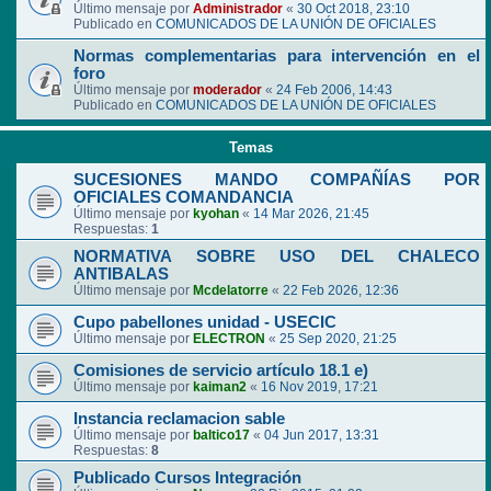
Último mensaje por
Administrador
«
30 Oct 2018, 23:10
Publicado en
COMUNICADOS DE LA UNIÓN DE OFICIALES
Normas complementarias para intervención en el
foro
Último mensaje por
moderador
«
24 Feb 2006, 14:43
Publicado en
COMUNICADOS DE LA UNIÓN DE OFICIALES
Temas
SUCESIONES MANDO COMPAÑÍAS POR
OFICIALES COMANDANCIA
Último mensaje por
kyohan
«
14 Mar 2026, 21:45
Respuestas:
1
NORMATIVA SOBRE USO DEL CHALECO
ANTIBALAS
Último mensaje por
Mcdelatorre
«
22 Feb 2026, 12:36
Cupo pabellones unidad - USECIC
Último mensaje por
ELECTRON
«
25 Sep 2020, 21:25
Comisiones de servicio artículo 18.1 e)
Último mensaje por
kaiman2
«
16 Nov 2019, 17:21
Instancia reclamacion sable
Último mensaje por
baltico17
«
04 Jun 2017, 13:31
Respuestas:
8
Publicado Cursos Integración