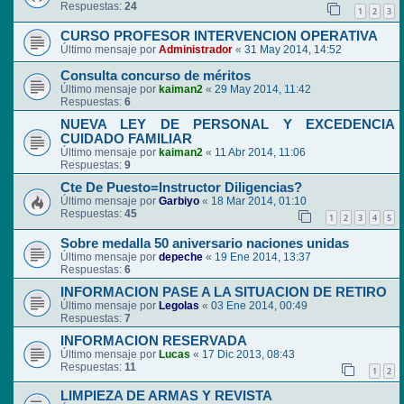
Respuestas:
24
1
2
3
CURSO PROFESOR INTERVENCION OPERATIVA
Último mensaje por
Administrador
«
31 May 2014, 14:52
Consulta concurso de méritos
Último mensaje por
kaiman2
«
29 May 2014, 11:42
Respuestas:
6
NUEVA LEY DE PERSONAL Y EXCEDENCIA
CUIDADO FAMILIAR
Último mensaje por
kaiman2
«
11 Abr 2014, 11:06
Respuestas:
9
Cte De Puesto=Instructor Diligencias?
Último mensaje por
Garbiyo
«
18 Mar 2014, 01:10
Respuestas:
45
1
2
3
4
5
Sobre medalla 50 aniversario naciones unidas
Último mensaje por
depeche
«
19 Ene 2014, 13:37
Respuestas:
6
INFORMACION PASE A LA SITUACION DE RETIRO
Último mensaje por
Legolas
«
03 Ene 2014, 00:49
Respuestas:
7
INFORMACION RESERVADA
Último mensaje por
Lucas
«
17 Dic 2013, 08:43
Respuestas:
11
1
2
LIMPIEZA DE ARMAS Y REVISTA