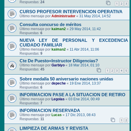
Respuestas:
24
1
2
3
CURSO PROFESOR INTERVENCION OPERATIVA
Último mensaje por
Administrador
«
31 May 2014, 14:52
Consulta concurso de méritos
Último mensaje por
kaiman2
«
29 May 2014, 11:42
Respuestas:
6
NUEVA LEY DE PERSONAL Y EXCEDENCIA
CUIDADO FAMILIAR
Último mensaje por
kaiman2
«
11 Abr 2014, 11:06
Respuestas:
9
Cte De Puesto=Instructor Diligencias?
Último mensaje por
Garbiyo
«
18 Mar 2014, 01:10
Respuestas:
45
1
2
3
4
5
Sobre medalla 50 aniversario naciones unidas
Último mensaje por
depeche
«
19 Ene 2014, 13:37
Respuestas:
6
INFORMACION PASE A LA SITUACION DE RETIRO
Último mensaje por
Legolas
«
03 Ene 2014, 00:49
Respuestas:
7
INFORMACION RESERVADA
Último mensaje por
Lucas
«
17 Dic 2013, 08:43
Respuestas:
11
1
2
LIMPIEZA DE ARMAS Y REVISTA