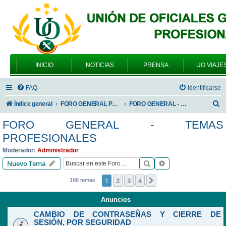
INICIO
NOTICIAS
PRENSA
UO VIAJE
FAQ
Identificarse
B
Índice general
FORO GENERAL PARA TODOS LOS USUARIOS
FORO GENERAL - TEMAS PROFESIONALES
u
FORO GENERAL - TEMAS
s
PROFESIONALES
c
Moderador:
Administrador
a
Buscar
Búsqueda avanzad
Nuevo Tema
r
1
2
3
4
Siguiente
198 temas
Anuncios
CAMBIO DE CONTRASEÑAS Y CIERRE DE
SESIÓN, POR SEGURIDAD