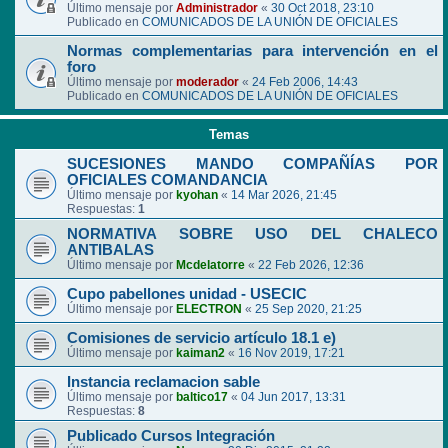
Último mensaje por
Administrador
«
30 Oct 2018, 23:10
Publicado en
COMUNICADOS DE LA UNIÓN DE OFICIALES
Normas complementarias para intervención en el
foro
Último mensaje por
moderador
«
24 Feb 2006, 14:43
Publicado en
COMUNICADOS DE LA UNIÓN DE OFICIALES
Temas
SUCESIONES MANDO COMPAÑÍAS POR
OFICIALES COMANDANCIA
Último mensaje por
kyohan
«
14 Mar 2026, 21:45
Respuestas:
1
NORMATIVA SOBRE USO DEL CHALECO
ANTIBALAS
Último mensaje por
Mcdelatorre
«
22 Feb 2026, 12:36
Cupo pabellones unidad - USECIC
Último mensaje por
ELECTRON
«
25 Sep 2020, 21:25
Comisiones de servicio artículo 18.1 e)
Último mensaje por
kaiman2
«
16 Nov 2019, 17:21
Instancia reclamacion sable
Último mensaje por
baltico17
«
04 Jun 2017, 13:31
Respuestas:
8
Publicado Cursos Integración