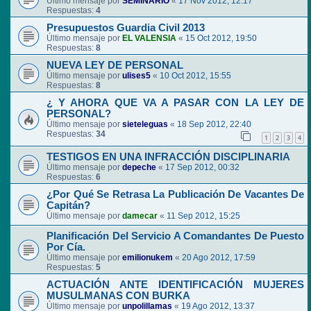
Último mensaje por
SEMINARIO
«
17 Nov 2012, 12:17
Respuestas:
4
Presupuestos Guardia Civil 2013
Último mensaje por
EL VALENSIA
«
15 Oct 2012, 19:50
Respuestas:
8
NUEVA LEY DE PERSONAL
Último mensaje por
ulises5
«
10 Oct 2012, 15:55
Respuestas:
8
¿ Y AHORA QUE VA A PASAR CON LA LEY DE
PERSONAL?
Último mensaje por
sieteleguas
«
18 Sep 2012, 22:40
Respuestas:
34
1
2
3
4
TESTIGOS EN UNA INFRACCIÓN DISCIPLINARIA
Último mensaje por
depeche
«
17 Sep 2012, 00:32
Respuestas:
6
¿Por Qué Se Retrasa La Publicación De Vacantes De
Capitán?
Último mensaje por
damecar
«
11 Sep 2012, 15:25
Planificación Del Servicio A Comandantes De Puesto
Por Cía.
Último mensaje por
emilionukem
«
20 Ago 2012, 17:59
Respuestas:
5
ACTUACIÓN ANTE IDENTIFICACIÓN MUJERES
MUSULMANAS CON BURKA
Último mensaje por
unpolillamas
«
19 Ago 2012, 13:37