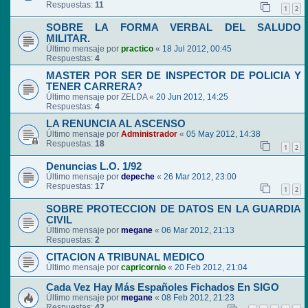
Respuestas:
11
1
2
SOBRE LA FORMA VERBAL DEL SALUDO
MILITAR.
Último mensaje por
practico
«
18 Jul 2012, 00:45
Respuestas:
4
MASTER POR SER DE INSPECTOR DE POLICIA Y
TENER CARRERA?
Último mensaje por
ZELDA
«
20 Jun 2012, 14:25
Respuestas:
4
LA RENUNCIA AL ASCENSO
Último mensaje por
Administrador
«
05 May 2012, 14:38
Respuestas:
18
1
2
Denuncias L.O. 1/92
Último mensaje por
depeche
«
26 Mar 2012, 23:00
Respuestas:
17
1
2
SOBRE PROTECCION DE DATOS EN LA GUARDIA
CIVIL
Último mensaje por
megane
«
06 Mar 2012, 21:13
Respuestas:
2
CITACION A TRIBUNAL MEDICO
Último mensaje por
capricornio
«
20 Feb 2012, 21:04
Cada Vez Hay Más Españoles Fichados En SIGO
Último mensaje por
megane
«
08 Feb 2012, 21:23
Respuestas:
42