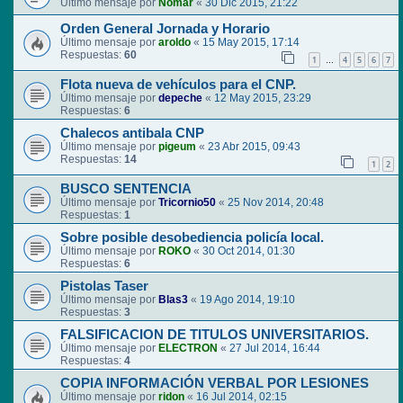
Último mensaje por
Nomar
«
30 Dic 2015, 21:22
Orden General Jornada y Horario
Último mensaje por
aroldo
«
15 May 2015, 17:14
Respuestas:
60
1
4
5
6
7
…
Flota nueva de vehículos para el CNP.
Último mensaje por
depeche
«
12 May 2015, 23:29
Respuestas:
6
Chalecos antibala CNP
Último mensaje por
pigeum
«
23 Abr 2015, 09:43
Respuestas:
14
1
2
BUSCO SENTENCIA
Último mensaje por
Tricornio50
«
25 Nov 2014, 20:48
Respuestas:
1
Sobre posible desobediencia policía local.
Último mensaje por
ROKO
«
30 Oct 2014, 01:30
Respuestas:
6
Pistolas Taser
Último mensaje por
Blas3
«
19 Ago 2014, 19:10
Respuestas:
3
FALSIFICACION DE TITULOS UNIVERSITARIOS.
Último mensaje por
ELECTRON
«
27 Jul 2014, 16:44
Respuestas:
4
COPIA INFORMACIÓN VERBAL POR LESIONES
Último mensaje por
ridon
«
16 Jul 2014, 02:15