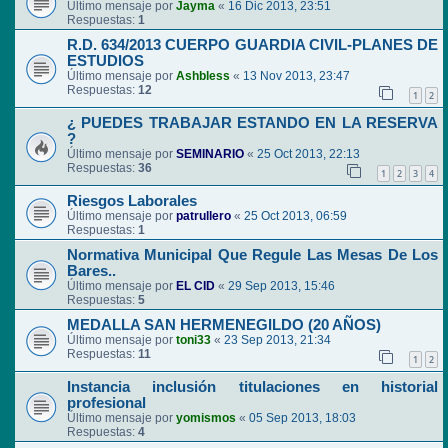
Último mensaje por
Jayma
«
16 Dic 2013, 23:51
Respuestas:
1
R.D. 634/2013 CUERPO GUARDIA CIVIL-PLANES DE
ESTUDIOS
Último mensaje por
Ashbless
«
13 Nov 2013, 23:47
Respuestas:
12
1
2
¿ PUEDES TRABAJAR ESTANDO EN LA RESERVA
?
Último mensaje por
SEMINARIO
«
25 Oct 2013, 22:13
Respuestas:
36
1
2
3
4
Riesgos Laborales
Último mensaje por
patrullero
«
25 Oct 2013, 06:59
Respuestas:
1
Normativa Municipal Que Regule Las Mesas De Los
Bares..
Último mensaje por
EL CID
«
29 Sep 2013, 15:46
Respuestas:
5
MEDALLA SAN HERMENEGILDO (20 AÑOS)
Último mensaje por
toni33
«
23 Sep 2013, 21:34
Respuestas:
11
1
2
Instancia inclusión titulaciones en historial
profesional
Último mensaje por
yomismos
«
05 Sep 2013, 18:03
Respuestas:
4