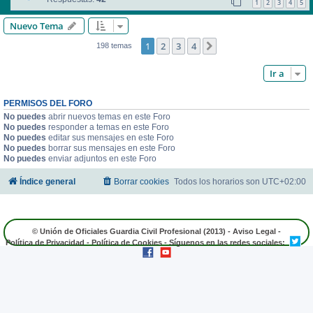
1
2
3
4
5
Nuevo Tema
1
2
3
4
Siguiente
198 temas
Ir a
PERMISOS DEL FORO
No puedes
abrir nuevos temas en este Foro
No puedes
responder a temas en este Foro
No puedes
editar sus mensajes en este Foro
No puedes
borrar sus mensajes en este Foro
No puedes
enviar adjuntos en este Foro
Índice general
Borrar cookies
Todos los horarios son
UTC+02:00
© Unión de Oficiales Guardia Civil Profesional (2013) -
Aviso Legal
-
Política de Privacidad
-
Política de Cookies
- Síguenos en las redes sociales: