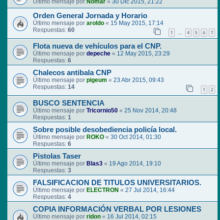
Último mensaje por
Nomar
«
30 Dic 2015, 21:22
Orden General Jornada y Horario
Último mensaje por
aroldo
«
15 May 2015, 17:14
Respuestas:
60
1
4
5
6
7
…
Flota nueva de vehículos para el CNP.
Último mensaje por
depeche
«
12 May 2015, 23:29
Respuestas:
6
Chalecos antibala CNP
Último mensaje por
pigeum
«
23 Abr 2015, 09:43
Respuestas:
14
1
2
BUSCO SENTENCIA
Último mensaje por
Tricornio50
«
25 Nov 2014, 20:48
Respuestas:
1
Sobre posible desobediencia policía local.
Último mensaje por
ROKO
«
30 Oct 2014, 01:30
Respuestas:
6
Pistolas Taser
Último mensaje por
Blas3
«
19 Ago 2014, 19:10
Respuestas:
3
FALSIFICACION DE TITULOS UNIVERSITARIOS.
Último mensaje por
ELECTRON
«
27 Jul 2014, 16:44
Respuestas:
4
COPIA INFORMACIÓN VERBAL POR LESIONES
Último mensaje por
ridon
«
16 Jul 2014, 02:15