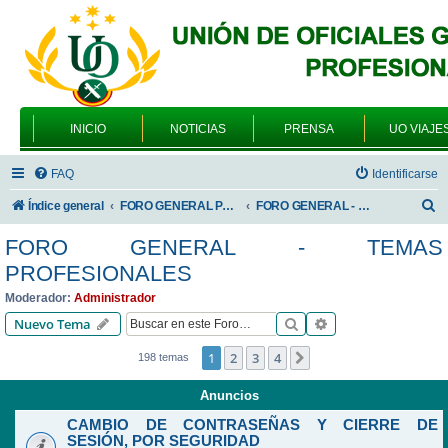
INICIO
NOTICIAS
PRENSA
UO VIAJE
FAQ
Identificarse
B
Índice general
FORO GENERAL PARA TODOS LOS USUARIOS
FORO GENERAL - TEMAS PROFESIONALES
u
FORO GENERAL - TEMAS
s
PROFESIONALES
c
Moderador:
Administrador
a
Buscar
Búsqueda avanzad
Nuevo Tema
r
1
2
3
4
Siguiente
198 temas
Anuncios
CAMBIO DE CONTRASEÑAS Y CIERRE DE
SESIÓN, POR SEGURIDAD