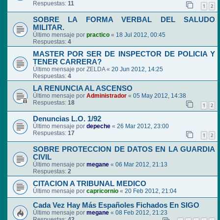
Respuestas:
11
1
2
SOBRE LA FORMA VERBAL DEL SALUDO
MILITAR.
Último mensaje por
practico
«
18 Jul 2012, 00:45
Respuestas:
4
MASTER POR SER DE INSPECTOR DE POLICIA Y
TENER CARRERA?
Último mensaje por
ZELDA
«
20 Jun 2012, 14:25
Respuestas:
4
LA RENUNCIA AL ASCENSO
Último mensaje por
Administrador
«
05 May 2012, 14:38
Respuestas:
18
1
2
Denuncias L.O. 1/92
Último mensaje por
depeche
«
26 Mar 2012, 23:00
Respuestas:
17
1
2
SOBRE PROTECCION DE DATOS EN LA GUARDIA
CIVIL
Último mensaje por
megane
«
06 Mar 2012, 21:13
Respuestas:
2
CITACION A TRIBUNAL MEDICO
Último mensaje por
capricornio
«
20 Feb 2012, 21:04
Cada Vez Hay Más Españoles Fichados En SIGO
Último mensaje por
megane
«
08 Feb 2012, 21:23
Respuestas:
42