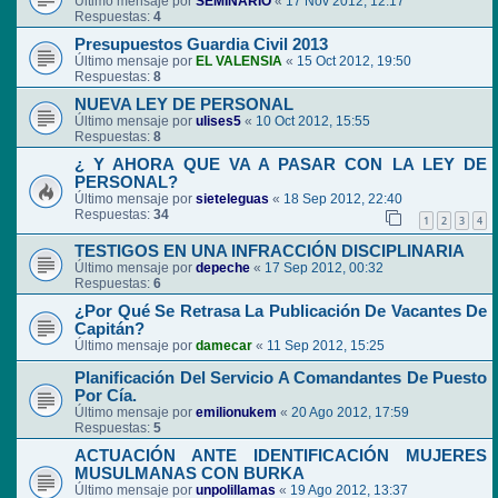
Último mensaje por
SEMINARIO
«
17 Nov 2012, 12:17
Respuestas:
4
Presupuestos Guardia Civil 2013
Último mensaje por
EL VALENSIA
«
15 Oct 2012, 19:50
Respuestas:
8
NUEVA LEY DE PERSONAL
Último mensaje por
ulises5
«
10 Oct 2012, 15:55
Respuestas:
8
¿ Y AHORA QUE VA A PASAR CON LA LEY DE
PERSONAL?
Último mensaje por
sieteleguas
«
18 Sep 2012, 22:40
Respuestas:
34
1
2
3
4
TESTIGOS EN UNA INFRACCIÓN DISCIPLINARIA
Último mensaje por
depeche
«
17 Sep 2012, 00:32
Respuestas:
6
¿Por Qué Se Retrasa La Publicación De Vacantes De
Capitán?
Último mensaje por
damecar
«
11 Sep 2012, 15:25
Planificación Del Servicio A Comandantes De Puesto
Por Cía.
Último mensaje por
emilionukem
«
20 Ago 2012, 17:59
Respuestas:
5
ACTUACIÓN ANTE IDENTIFICACIÓN MUJERES
MUSULMANAS CON BURKA
Último mensaje por
unpolillamas
«
19 Ago 2012, 13:37