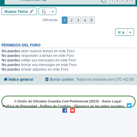
1
2
3
4
5
Nuevo Tema
1
2
3
4
Siguiente
198 temas
Ir a
PERMISOS DEL FORO
No puedes
abrir nuevos temas en este Foro
No puedes
responder a temas en este Foro
No puedes
editar sus mensajes en este Foro
No puedes
borrar sus mensajes en este Foro
No puedes
enviar adjuntos en este Foro
Índice general
Borrar cookies
Todos los horarios son
UTC+02:00
© Unión de Oficiales Guardia Civil Profesional (2013) -
Aviso Legal
-
Política de Privacidad
-
Política de Cookies
- Síguenos en las redes sociales: