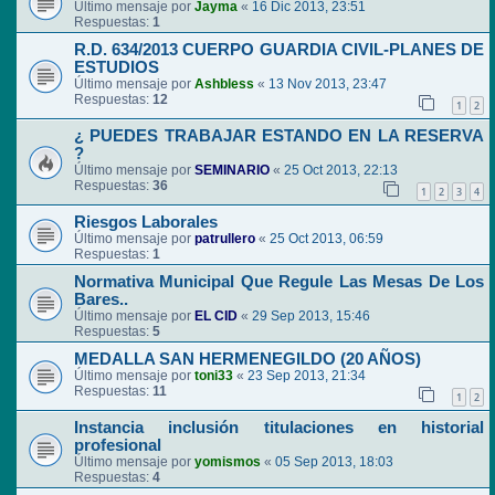
Último mensaje por
Jayma
«
16 Dic 2013, 23:51
Respuestas:
1
R.D. 634/2013 CUERPO GUARDIA CIVIL-PLANES DE
ESTUDIOS
Último mensaje por
Ashbless
«
13 Nov 2013, 23:47
Respuestas:
12
1
2
¿ PUEDES TRABAJAR ESTANDO EN LA RESERVA
?
Último mensaje por
SEMINARIO
«
25 Oct 2013, 22:13
Respuestas:
36
1
2
3
4
Riesgos Laborales
Último mensaje por
patrullero
«
25 Oct 2013, 06:59
Respuestas:
1
Normativa Municipal Que Regule Las Mesas De Los
Bares..
Último mensaje por
EL CID
«
29 Sep 2013, 15:46
Respuestas:
5
MEDALLA SAN HERMENEGILDO (20 AÑOS)
Último mensaje por
toni33
«
23 Sep 2013, 21:34
Respuestas:
11
1
2
Instancia inclusión titulaciones en historial
profesional
Último mensaje por
yomismos
«
05 Sep 2013, 18:03
Respuestas:
4