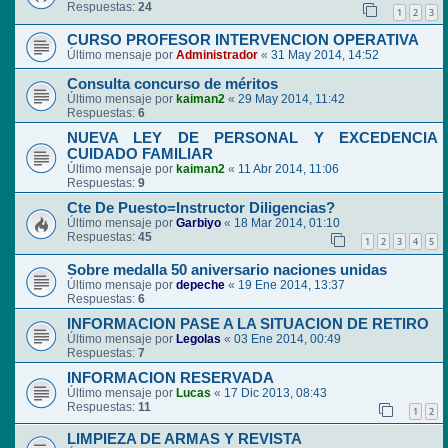
Respuestas:
24
1
2
3
CURSO PROFESOR INTERVENCION OPERATIVA
Último mensaje por
Administrador
«
31 May 2014, 14:52
Consulta concurso de méritos
Último mensaje por
kaiman2
«
29 May 2014, 11:42
Respuestas:
6
NUEVA LEY DE PERSONAL Y EXCEDENCIA
CUIDADO FAMILIAR
Último mensaje por
kaiman2
«
11 Abr 2014, 11:06
Respuestas:
9
Cte De Puesto=Instructor Diligencias?
Último mensaje por
Garbiyo
«
18 Mar 2014, 01:10
Respuestas:
45
1
2
3
4
5
Sobre medalla 50 aniversario naciones unidas
Último mensaje por
depeche
«
19 Ene 2014, 13:37
Respuestas:
6
INFORMACION PASE A LA SITUACION DE RETIRO
Último mensaje por
Legolas
«
03 Ene 2014, 00:49
Respuestas:
7
INFORMACION RESERVADA
Último mensaje por
Lucas
«
17 Dic 2013, 08:43
Respuestas:
11
1
2
LIMPIEZA DE ARMAS Y REVISTA