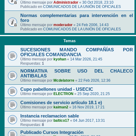
Último mensaje por
Administrador
«
30 Oct 2018, 23:10
Publicado en
COMUNICADOS DE LA UNIÓN DE OFICIALES
Normas complementarias para intervención en el
foro
Último mensaje por
moderador
«
24 Feb 2006, 14:43
Publicado en
COMUNICADOS DE LA UNIÓN DE OFICIALES
Temas
SUCESIONES MANDO COMPAÑÍAS POR
OFICIALES COMANDANCIA
Último mensaje por
kyohan
«
14 Mar 2026, 21:45
Respuestas:
1
NORMATIVA SOBRE USO DEL CHALECO
ANTIBALAS
Último mensaje por
Mcdelatorre
«
22 Feb 2026, 12:36
Cupo pabellones unidad - USECIC
Último mensaje por
ELECTRON
«
25 Sep 2020, 21:25
Comisiones de servicio artículo 18.1 e)
Último mensaje por
kaiman2
«
16 Nov 2019, 17:21
Instancia reclamacion sable
Último mensaje por
baltico17
«
04 Jun 2017, 13:31
Respuestas:
8
Publicado Cursos Integración