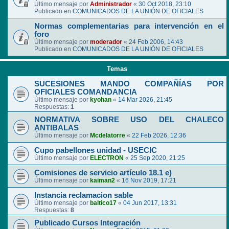
Último mensaje por
Administrador
«
30 Oct 2018, 23:10
Publicado en
COMUNICADOS DE LA UNIÓN DE OFICIALES
Normas complementarias para intervención en el
foro
Último mensaje por
moderador
«
24 Feb 2006, 14:43
Publicado en
COMUNICADOS DE LA UNIÓN DE OFICIALES
Temas
SUCESIONES MANDO COMPAÑÍAS POR
OFICIALES COMANDANCIA
Último mensaje por
kyohan
«
14 Mar 2026, 21:45
Respuestas:
1
NORMATIVA SOBRE USO DEL CHALECO
ANTIBALAS
Último mensaje por
Mcdelatorre
«
22 Feb 2026, 12:36
Cupo pabellones unidad - USECIC
Último mensaje por
ELECTRON
«
25 Sep 2020, 21:25
Comisiones de servicio artículo 18.1 e)
Último mensaje por
kaiman2
«
16 Nov 2019, 17:21
Instancia reclamacion sable
Último mensaje por
baltico17
«
04 Jun 2017, 13:31
Respuestas:
8
Publicado Cursos Integración