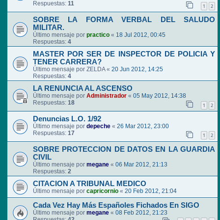
Respuestas:
11
1
2
SOBRE LA FORMA VERBAL DEL SALUDO
MILITAR.
Último mensaje por
practico
«
18 Jul 2012, 00:45
Respuestas:
4
MASTER POR SER DE INSPECTOR DE POLICIA Y
TENER CARRERA?
Último mensaje por
ZELDA
«
20 Jun 2012, 14:25
Respuestas:
4
LA RENUNCIA AL ASCENSO
Último mensaje por
Administrador
«
05 May 2012, 14:38
Respuestas:
18
1
2
Denuncias L.O. 1/92
Último mensaje por
depeche
«
26 Mar 2012, 23:00
Respuestas:
17
1
2
SOBRE PROTECCION DE DATOS EN LA GUARDIA
CIVIL
Último mensaje por
megane
«
06 Mar 2012, 21:13
Respuestas:
2
CITACION A TRIBUNAL MEDICO
Último mensaje por
capricornio
«
20 Feb 2012, 21:04
Cada Vez Hay Más Españoles Fichados En SIGO
Último mensaje por
megane
«
08 Feb 2012, 21:23
Respuestas:
42