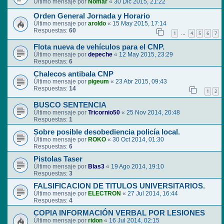
Último mensaje por
Nomar
«
30 Dic 2015, 21:22
Orden General Jornada y Horario
Último mensaje por
aroldo
«
15 May 2015, 17:14
Respuestas:
60
1
4
5
6
7
…
Flota nueva de vehículos para el CNP.
Último mensaje por
depeche
«
12 May 2015, 23:29
Respuestas:
6
Chalecos antibala CNP
Último mensaje por
pigeum
«
23 Abr 2015, 09:43
Respuestas:
14
1
2
BUSCO SENTENCIA
Último mensaje por
Tricornio50
«
25 Nov 2014, 20:48
Respuestas:
1
Sobre posible desobediencia policía local.
Último mensaje por
ROKO
«
30 Oct 2014, 01:30
Respuestas:
6
Pistolas Taser
Último mensaje por
Blas3
«
19 Ago 2014, 19:10
Respuestas:
3
FALSIFICACION DE TITULOS UNIVERSITARIOS.
Último mensaje por
ELECTRON
«
27 Jul 2014, 16:44
Respuestas:
4
COPIA INFORMACIÓN VERBAL POR LESIONES
Último mensaje por
ridon
«
16 Jul 2014, 02:15