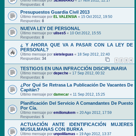
Último mensaje por
SEMINARIO
«
17 Nov 2012, 12:17
Respuestas:
4
Presupuestos Guardia Civil 2013
Último mensaje por
EL VALENSIA
«
15 Oct 2012, 19:50
Respuestas:
8
NUEVA LEY DE PERSONAL
Último mensaje por
ulises5
«
10 Oct 2012, 15:55
Respuestas:
8
¿ Y AHORA QUE VA A PASAR CON LA LEY DE
PERSONAL?
Último mensaje por
sieteleguas
«
18 Sep 2012, 22:40
Respuestas:
34
1
2
3
4
TESTIGOS EN UNA INFRACCIÓN DISCIPLINARIA
Último mensaje por
depeche
«
17 Sep 2012, 00:32
Respuestas:
6
¿Por Qué Se Retrasa La Publicación De Vacantes De
Capitán?
Último mensaje por
damecar
«
11 Sep 2012, 15:25
Planificación Del Servicio A Comandantes De Puesto
Por Cía.
Último mensaje por
emilionukem
«
20 Ago 2012, 17:59
Respuestas:
5
ACTUACIÓN ANTE IDENTIFICACIÓN MUJERES
MUSULMANAS CON BURKA
Último mensaje por
unpolillamas
«
19 Ago 2012, 13:37