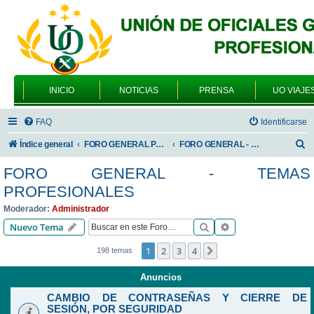
INICIO
NOTICIAS
PRENSA
UO VIAJE
FAQ
Identificarse
B
Índice general
FORO GENERAL PARA TODOS LOS USUARIOS
FORO GENERAL - TEMAS PROFESIONALES
u
FORO GENERAL - TEMAS
s
PROFESIONALES
c
Moderador:
Administrador
a
Buscar
Búsqueda avanzad
Nuevo Tema
r
1
2
3
4
Siguiente
198 temas
Anuncios
CAMBIO DE CONTRASEÑAS Y CIERRE DE
SESIÓN, POR SEGURIDAD