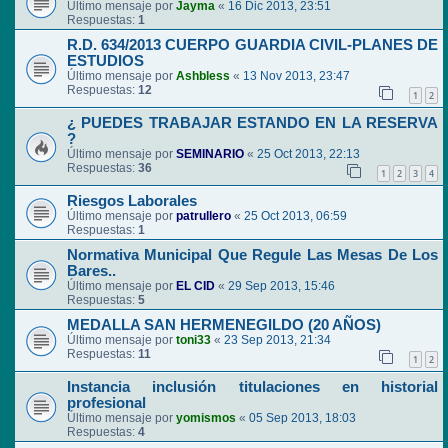
Último mensaje por
Jayma
«
16 Dic 2013, 23:51
Respuestas:
1
R.D. 634/2013 CUERPO GUARDIA CIVIL-PLANES DE
ESTUDIOS
Último mensaje por
Ashbless
«
13 Nov 2013, 23:47
Respuestas:
12
1
2
¿ PUEDES TRABAJAR ESTANDO EN LA RESERVA
?
Último mensaje por
SEMINARIO
«
25 Oct 2013, 22:13
Respuestas:
36
1
2
3
4
Riesgos Laborales
Último mensaje por
patrullero
«
25 Oct 2013, 06:59
Respuestas:
1
Normativa Municipal Que Regule Las Mesas De Los
Bares..
Último mensaje por
EL CID
«
29 Sep 2013, 15:46
Respuestas:
5
MEDALLA SAN HERMENEGILDO (20 AÑOS)
Último mensaje por
toni33
«
23 Sep 2013, 21:34
Respuestas:
11
1
2
Instancia inclusión titulaciones en historial
profesional
Último mensaje por
yomismos
«
05 Sep 2013, 18:03
Respuestas:
4