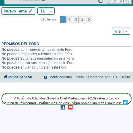
1
2
3
4
5
Nuevo Tema
1
2
3
4
Siguiente
198 temas
Ir a
PERMISOS DEL FORO
No puedes
abrir nuevos temas en este Foro
No puedes
responder a temas en este Foro
No puedes
editar sus mensajes en este Foro
No puedes
borrar sus mensajes en este Foro
No puedes
enviar adjuntos en este Foro
Índice general
Borrar cookies
Todos los horarios son
UTC+02:00
© Unión de Oficiales Guardia Civil Profesional (2013) -
Aviso Legal
-
Política de Privacidad
-
Política de Cookies
- Síguenos en las redes sociales: