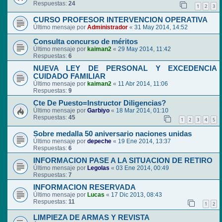
Respuestas:
24
1
2
3
CURSO PROFESOR INTERVENCION OPERATIVA
Último mensaje por
Administrador
«
31 May 2014, 14:52
Consulta concurso de méritos
Último mensaje por
kaiman2
«
29 May 2014, 11:42
Respuestas:
6
NUEVA LEY DE PERSONAL Y EXCEDENCIA
CUIDADO FAMILIAR
Último mensaje por
kaiman2
«
11 Abr 2014, 11:06
Respuestas:
9
Cte De Puesto=Instructor Diligencias?
Último mensaje por
Garbiyo
«
18 Mar 2014, 01:10
Respuestas:
45
1
2
3
4
5
Sobre medalla 50 aniversario naciones unidas
Último mensaje por
depeche
«
19 Ene 2014, 13:37
Respuestas:
6
INFORMACION PASE A LA SITUACION DE RETIRO
Último mensaje por
Legolas
«
03 Ene 2014, 00:49
Respuestas:
7
INFORMACION RESERVADA
Último mensaje por
Lucas
«
17 Dic 2013, 08:43
Respuestas:
11
1
2
LIMPIEZA DE ARMAS Y REVISTA