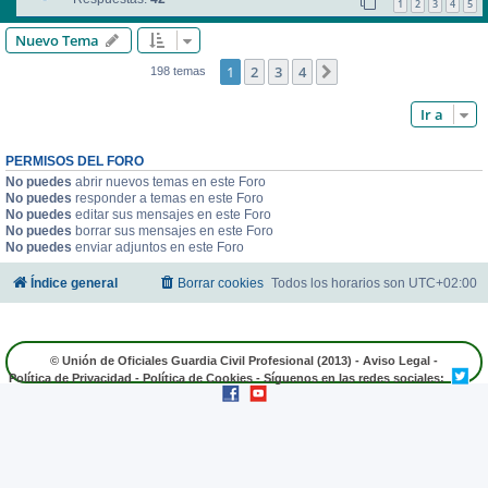
1
2
3
4
5
Nuevo Tema
1
2
3
4
Siguiente
198 temas
Ir a
PERMISOS DEL FORO
No puedes
abrir nuevos temas en este Foro
No puedes
responder a temas en este Foro
No puedes
editar sus mensajes en este Foro
No puedes
borrar sus mensajes en este Foro
No puedes
enviar adjuntos en este Foro
Índice general
Borrar cookies
Todos los horarios son
UTC+02:00
© Unión de Oficiales Guardia Civil Profesional (2013) -
Aviso Legal
-
Política de Privacidad
-
Política de Cookies
- Síguenos en las redes sociales: