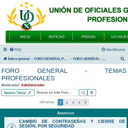
INICIO
NOTICIAS
PRENSA
UO VIAJE
FAQ
Identificarse
B
Índice general
FORO GENERAL PARA TODOS LOS USUARIOS
FORO GENERAL - TEMAS PROFESIONALES
u
FORO GENERAL - TEMAS
s
PROFESIONALES
c
Moderador:
Administrador
a
Buscar
Búsqueda avanzad
Nuevo Tema
r
1
2
3
4
Siguiente
198 temas
Anuncios
CAMBIO DE CONTRASEÑAS Y CIERRE DE
SESIÓN, POR SEGURIDAD