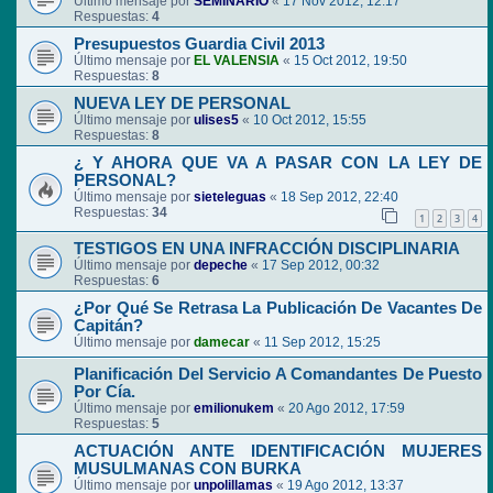
Último mensaje por
SEMINARIO
«
17 Nov 2012, 12:17
Respuestas:
4
Presupuestos Guardia Civil 2013
Último mensaje por
EL VALENSIA
«
15 Oct 2012, 19:50
Respuestas:
8
NUEVA LEY DE PERSONAL
Último mensaje por
ulises5
«
10 Oct 2012, 15:55
Respuestas:
8
¿ Y AHORA QUE VA A PASAR CON LA LEY DE
PERSONAL?
Último mensaje por
sieteleguas
«
18 Sep 2012, 22:40
Respuestas:
34
1
2
3
4
TESTIGOS EN UNA INFRACCIÓN DISCIPLINARIA
Último mensaje por
depeche
«
17 Sep 2012, 00:32
Respuestas:
6
¿Por Qué Se Retrasa La Publicación De Vacantes De
Capitán?
Último mensaje por
damecar
«
11 Sep 2012, 15:25
Planificación Del Servicio A Comandantes De Puesto
Por Cía.
Último mensaje por
emilionukem
«
20 Ago 2012, 17:59
Respuestas:
5
ACTUACIÓN ANTE IDENTIFICACIÓN MUJERES
MUSULMANAS CON BURKA
Último mensaje por
unpolillamas
«
19 Ago 2012, 13:37