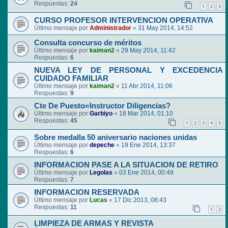
Respuestas:
24
1
2
3
CURSO PROFESOR INTERVENCION OPERATIVA
Último mensaje por
Administrador
«
31 May 2014, 14:52
Consulta concurso de méritos
Último mensaje por
kaiman2
«
29 May 2014, 11:42
Respuestas:
6
NUEVA LEY DE PERSONAL Y EXCEDENCIA
CUIDADO FAMILIAR
Último mensaje por
kaiman2
«
11 Abr 2014, 11:06
Respuestas:
9
Cte De Puesto=Instructor Diligencias?
Último mensaje por
Garbiyo
«
18 Mar 2014, 01:10
Respuestas:
45
1
2
3
4
5
Sobre medalla 50 aniversario naciones unidas
Último mensaje por
depeche
«
19 Ene 2014, 13:37
Respuestas:
6
INFORMACION PASE A LA SITUACION DE RETIRO
Último mensaje por
Legolas
«
03 Ene 2014, 00:49
Respuestas:
7
INFORMACION RESERVADA
Último mensaje por
Lucas
«
17 Dic 2013, 08:43
Respuestas:
11
1
2
LIMPIEZA DE ARMAS Y REVISTA