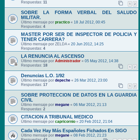
Respuestas:
11
1
2
SOBRE LA FORMA VERBAL DEL SALUDO
MILITAR.
Último mensaje por
practico
«
18 Jul 2012, 00:45
Respuestas:
4
MASTER POR SER DE INSPECTOR DE POLICIA Y
TENER CARRERA?
Último mensaje por
ZELDA
«
20 Jun 2012, 14:25
Respuestas:
4
LA RENUNCIA AL ASCENSO
Último mensaje por
Administrador
«
05 May 2012, 14:38
Respuestas:
18
1
2
Denuncias L.O. 1/92
Último mensaje por
depeche
«
26 Mar 2012, 23:00
Respuestas:
17
1
2
SOBRE PROTECCION DE DATOS EN LA GUARDIA
CIVIL
Último mensaje por
megane
«
06 Mar 2012, 21:13
Respuestas:
2
CITACION A TRIBUNAL MEDICO
Último mensaje por
capricornio
«
20 Feb 2012, 21:04
Cada Vez Hay Más Españoles Fichados En SIGO
Último mensaje por
megane
«
08 Feb 2012, 21:23
Respuestas:
42