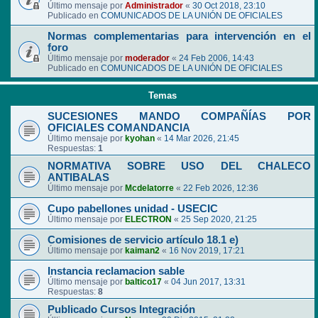
Último mensaje por
Administrador
«
30 Oct 2018, 23:10
Publicado en
COMUNICADOS DE LA UNIÓN DE OFICIALES
Normas complementarias para intervención en el
foro
Último mensaje por
moderador
«
24 Feb 2006, 14:43
Publicado en
COMUNICADOS DE LA UNIÓN DE OFICIALES
Temas
SUCESIONES MANDO COMPAÑÍAS POR
OFICIALES COMANDANCIA
Último mensaje por
kyohan
«
14 Mar 2026, 21:45
Respuestas:
1
NORMATIVA SOBRE USO DEL CHALECO
ANTIBALAS
Último mensaje por
Mcdelatorre
«
22 Feb 2026, 12:36
Cupo pabellones unidad - USECIC
Último mensaje por
ELECTRON
«
25 Sep 2020, 21:25
Comisiones de servicio artículo 18.1 e)
Último mensaje por
kaiman2
«
16 Nov 2019, 17:21
Instancia reclamacion sable
Último mensaje por
baltico17
«
04 Jun 2017, 13:31
Respuestas:
8
Publicado Cursos Integración