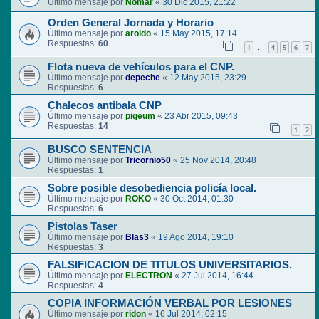
Último mensaje por
Nomar
«
30 Dic 2015, 21:22
Orden General Jornada y Horario
Último mensaje por
aroldo
«
15 May 2015, 17:14
Respuestas:
60
1
4
5
6
7
…
Flota nueva de vehículos para el CNP.
Último mensaje por
depeche
«
12 May 2015, 23:29
Respuestas:
6
Chalecos antibala CNP
Último mensaje por
pigeum
«
23 Abr 2015, 09:43
Respuestas:
14
1
2
BUSCO SENTENCIA
Último mensaje por
Tricornio50
«
25 Nov 2014, 20:48
Respuestas:
1
Sobre posible desobediencia policía local.
Último mensaje por
ROKO
«
30 Oct 2014, 01:30
Respuestas:
6
Pistolas Taser
Último mensaje por
Blas3
«
19 Ago 2014, 19:10
Respuestas:
3
FALSIFICACION DE TITULOS UNIVERSITARIOS.
Último mensaje por
ELECTRON
«
27 Jul 2014, 16:44
Respuestas:
4
COPIA INFORMACIÓN VERBAL POR LESIONES
Último mensaje por
ridon
«
16 Jul 2014, 02:15