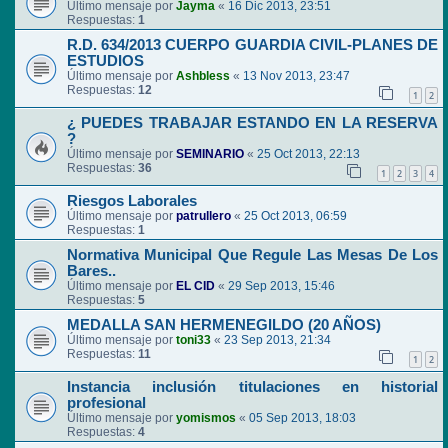
Último mensaje por
Jayma
«
16 Dic 2013, 23:51
Respuestas:
1
R.D. 634/2013 CUERPO GUARDIA CIVIL-PLANES DE
ESTUDIOS
Último mensaje por
Ashbless
«
13 Nov 2013, 23:47
Respuestas:
12
1
2
¿ PUEDES TRABAJAR ESTANDO EN LA RESERVA
?
Último mensaje por
SEMINARIO
«
25 Oct 2013, 22:13
Respuestas:
36
1
2
3
4
Riesgos Laborales
Último mensaje por
patrullero
«
25 Oct 2013, 06:59
Respuestas:
1
Normativa Municipal Que Regule Las Mesas De Los
Bares..
Último mensaje por
EL CID
«
29 Sep 2013, 15:46
Respuestas:
5
MEDALLA SAN HERMENEGILDO (20 AÑOS)
Último mensaje por
toni33
«
23 Sep 2013, 21:34
Respuestas:
11
1
2
Instancia inclusión titulaciones en historial
profesional
Último mensaje por
yomismos
«
05 Sep 2013, 18:03
Respuestas:
4