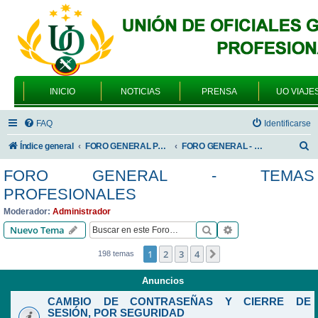
INICIO
NOTICIAS
PRENSA
UO VIAJE
FAQ
Identificarse
B
Índice general
FORO GENERAL PARA TODOS LOS USUARIOS
FORO GENERAL - TEMAS PROFESIONALES
u
FORO GENERAL - TEMAS
s
PROFESIONALES
c
Moderador:
Administrador
a
Buscar
Búsqueda avanzad
Nuevo Tema
r
1
2
3
4
Siguiente
198 temas
Anuncios
CAMBIO DE CONTRASEÑAS Y CIERRE DE
SESIÓN, POR SEGURIDAD