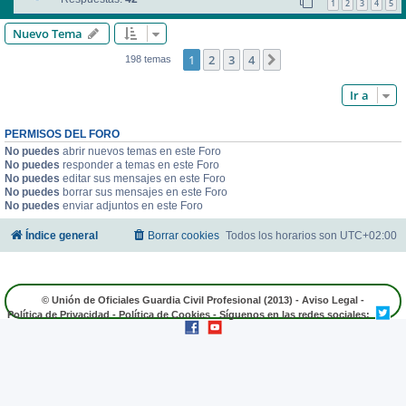
1
2
3
4
5
Nuevo Tema
1
2
3
4
Siguiente
198 temas
Ir a
PERMISOS DEL FORO
No puedes
abrir nuevos temas en este Foro
No puedes
responder a temas en este Foro
No puedes
editar sus mensajes en este Foro
No puedes
borrar sus mensajes en este Foro
No puedes
enviar adjuntos en este Foro
Índice general
Borrar cookies
Todos los horarios son
UTC+02:00
© Unión de Oficiales Guardia Civil Profesional (2013) -
Aviso Legal
-
Política de Privacidad
-
Política de Cookies
- Síguenos en las redes sociales: