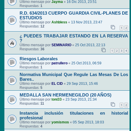
Último mensaje por
Jayma
«
16 Dic 2013, 23:51
Respuestas:
1
R.D. 634/2013 CUERPO GUARDIA CIVIL-PLANES DE
ESTUDIOS
Último mensaje por
Ashbless
«
13 Nov 2013, 23:47
Respuestas:
12
1
2
¿ PUEDES TRABAJAR ESTANDO EN LA RESERVA
?
Último mensaje por
SEMINARIO
«
25 Oct 2013, 22:13
Respuestas:
36
1
2
3
4
Riesgos Laborales
Último mensaje por
patrullero
«
25 Oct 2013, 06:59
Respuestas:
1
Normativa Municipal Que Regule Las Mesas De Los
Bares..
Último mensaje por
EL CID
«
29 Sep 2013, 15:46
Respuestas:
5
MEDALLA SAN HERMENEGILDO (20 AÑOS)
Último mensaje por
toni33
«
23 Sep 2013, 21:34
Respuestas:
11
1
2
Instancia inclusión titulaciones en historial
profesional
Último mensaje por
yomismos
«
05 Sep 2013, 18:03
Respuestas:
4