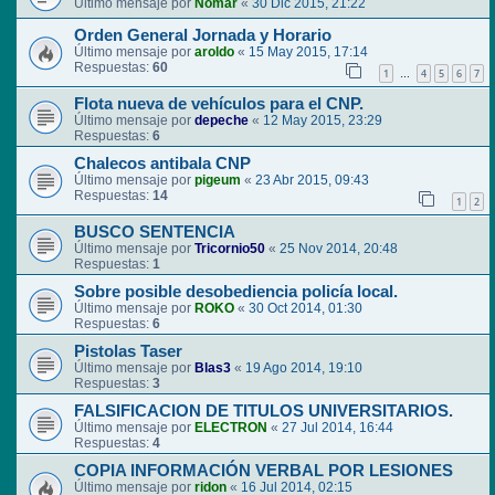
Último mensaje por
Nomar
«
30 Dic 2015, 21:22
Orden General Jornada y Horario
Último mensaje por
aroldo
«
15 May 2015, 17:14
Respuestas:
60
1
4
5
6
7
…
Flota nueva de vehículos para el CNP.
Último mensaje por
depeche
«
12 May 2015, 23:29
Respuestas:
6
Chalecos antibala CNP
Último mensaje por
pigeum
«
23 Abr 2015, 09:43
Respuestas:
14
1
2
BUSCO SENTENCIA
Último mensaje por
Tricornio50
«
25 Nov 2014, 20:48
Respuestas:
1
Sobre posible desobediencia policía local.
Último mensaje por
ROKO
«
30 Oct 2014, 01:30
Respuestas:
6
Pistolas Taser
Último mensaje por
Blas3
«
19 Ago 2014, 19:10
Respuestas:
3
FALSIFICACION DE TITULOS UNIVERSITARIOS.
Último mensaje por
ELECTRON
«
27 Jul 2014, 16:44
Respuestas:
4
COPIA INFORMACIÓN VERBAL POR LESIONES
Último mensaje por
ridon
«
16 Jul 2014, 02:15