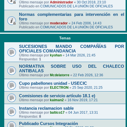
Último mensaje por
Administrador
«
30 Oct 2018, 23:10
Publicado en
COMUNICADOS DE LA UNIÓN DE OFICIALES
Normas complementarias para intervención en el
foro
Último mensaje por
moderador
«
24 Feb 2006, 14:43
Publicado en
COMUNICADOS DE LA UNIÓN DE OFICIALES
Temas
SUCESIONES MANDO COMPAÑÍAS POR
OFICIALES COMANDANCIA
Último mensaje por
kyohan
«
14 Mar 2026, 21:45
Respuestas:
1
NORMATIVA SOBRE USO DEL CHALECO
ANTIBALAS
Último mensaje por
Mcdelatorre
«
22 Feb 2026, 12:36
Cupo pabellones unidad - USECIC
Último mensaje por
ELECTRON
«
25 Sep 2020, 21:25
Comisiones de servicio artículo 18.1 e)
Último mensaje por
kaiman2
«
16 Nov 2019, 17:21
Instancia reclamacion sable
Último mensaje por
baltico17
«
04 Jun 2017, 13:31
Respuestas:
8
Publicado Cursos Integración