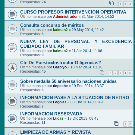
Respuestas:
24
1
2
3
CURSO PROFESOR INTERVENCION OPERATIVA
Último mensaje por
Administrador
«
31 May 2014, 14:52
Consulta concurso de méritos
Último mensaje por
kaiman2
«
29 May 2014, 11:42
Respuestas:
6
NUEVA LEY DE PERSONAL Y EXCEDENCIA
CUIDADO FAMILIAR
Último mensaje por
kaiman2
«
11 Abr 2014, 11:06
Respuestas:
9
Cte De Puesto=Instructor Diligencias?
Último mensaje por
Garbiyo
«
18 Mar 2014, 01:10
Respuestas:
45
1
2
3
4
5
Sobre medalla 50 aniversario naciones unidas
Último mensaje por
depeche
«
19 Ene 2014, 13:37
Respuestas:
6
INFORMACION PASE A LA SITUACION DE RETIRO
Último mensaje por
Legolas
«
03 Ene 2014, 00:49
Respuestas:
7
INFORMACION RESERVADA
Último mensaje por
Lucas
«
17 Dic 2013, 08:43
Respuestas:
11
1
2
LIMPIEZA DE ARMAS Y REVISTA