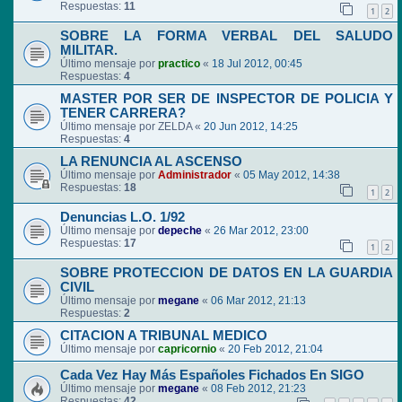
Respuestas:
11
1
2
SOBRE LA FORMA VERBAL DEL SALUDO
MILITAR.
Último mensaje por
practico
«
18 Jul 2012, 00:45
Respuestas:
4
MASTER POR SER DE INSPECTOR DE POLICIA Y
TENER CARRERA?
Último mensaje por
ZELDA
«
20 Jun 2012, 14:25
Respuestas:
4
LA RENUNCIA AL ASCENSO
Último mensaje por
Administrador
«
05 May 2012, 14:38
Respuestas:
18
1
2
Denuncias L.O. 1/92
Último mensaje por
depeche
«
26 Mar 2012, 23:00
Respuestas:
17
1
2
SOBRE PROTECCION DE DATOS EN LA GUARDIA
CIVIL
Último mensaje por
megane
«
06 Mar 2012, 21:13
Respuestas:
2
CITACION A TRIBUNAL MEDICO
Último mensaje por
capricornio
«
20 Feb 2012, 21:04
Cada Vez Hay Más Españoles Fichados En SIGO
Último mensaje por
megane
«
08 Feb 2012, 21:23
Respuestas:
42