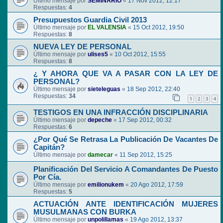
Último mensaje por
SEMINARIO
«
17 Nov 2012, 12:17
Respuestas:
4
Presupuestos Guardia Civil 2013
Último mensaje por
EL VALENSIA
«
15 Oct 2012, 19:50
Respuestas:
8
NUEVA LEY DE PERSONAL
Último mensaje por
ulises5
«
10 Oct 2012, 15:55
Respuestas:
8
¿ Y AHORA QUE VA A PASAR CON LA LEY DE
PERSONAL?
Último mensaje por
sieteleguas
«
18 Sep 2012, 22:40
Respuestas:
34
1
2
3
4
TESTIGOS EN UNA INFRACCIÓN DISCIPLINARIA
Último mensaje por
depeche
«
17 Sep 2012, 00:32
Respuestas:
6
¿Por Qué Se Retrasa La Publicación De Vacantes De
Capitán?
Último mensaje por
damecar
«
11 Sep 2012, 15:25
Planificación Del Servicio A Comandantes De Puesto
Por Cía.
Último mensaje por
emilionukem
«
20 Ago 2012, 17:59
Respuestas:
5
ACTUACIÓN ANTE IDENTIFICACIÓN MUJERES
MUSULMANAS CON BURKA
Último mensaje por
unpolillamas
«
19 Ago 2012, 13:37