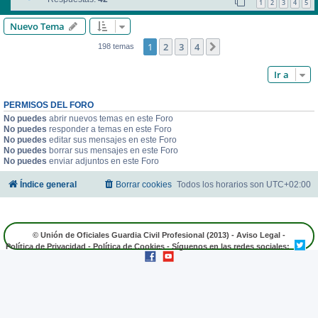
1
2
3
4
5
Nuevo Tema
1
2
3
4
Siguiente
198 temas
Ir a
PERMISOS DEL FORO
No puedes
abrir nuevos temas en este Foro
No puedes
responder a temas en este Foro
No puedes
editar sus mensajes en este Foro
No puedes
borrar sus mensajes en este Foro
No puedes
enviar adjuntos en este Foro
Índice general
Borrar cookies
Todos los horarios son
UTC+02:00
© Unión de Oficiales Guardia Civil Profesional (2013) -
Aviso Legal
-
Política de Privacidad
-
Política de Cookies
- Síguenos en las redes sociales: