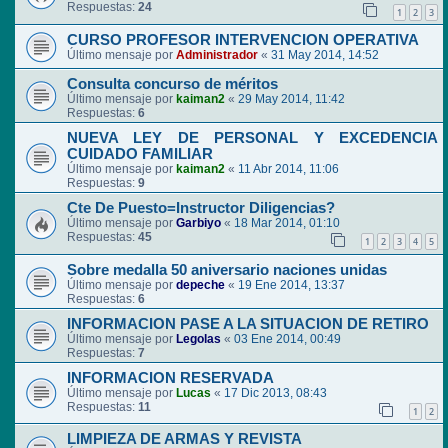
Respuestas:
24
1
2
3
CURSO PROFESOR INTERVENCION OPERATIVA
Último mensaje por
Administrador
«
31 May 2014, 14:52
Consulta concurso de méritos
Último mensaje por
kaiman2
«
29 May 2014, 11:42
Respuestas:
6
NUEVA LEY DE PERSONAL Y EXCEDENCIA
CUIDADO FAMILIAR
Último mensaje por
kaiman2
«
11 Abr 2014, 11:06
Respuestas:
9
Cte De Puesto=Instructor Diligencias?
Último mensaje por
Garbiyo
«
18 Mar 2014, 01:10
Respuestas:
45
1
2
3
4
5
Sobre medalla 50 aniversario naciones unidas
Último mensaje por
depeche
«
19 Ene 2014, 13:37
Respuestas:
6
INFORMACION PASE A LA SITUACION DE RETIRO
Último mensaje por
Legolas
«
03 Ene 2014, 00:49
Respuestas:
7
INFORMACION RESERVADA
Último mensaje por
Lucas
«
17 Dic 2013, 08:43
Respuestas:
11
1
2
LIMPIEZA DE ARMAS Y REVISTA