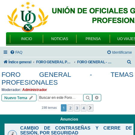
INICIO
NOTICIAS
PRENSA
UO VIAJE
FAQ
Identificarse
B
Índice general
FORO GENERAL PARA TODOS LOS USUARIOS
FORO GENERAL - TEMAS PROFESIONALES
u
FORO GENERAL - TEMAS
s
PROFESIONALES
c
Moderador:
Administrador
a
Buscar
Búsqueda avanzad
Nuevo Tema
r
1
2
3
4
Siguiente
198 temas
Anuncios
CAMBIO DE CONTRASEÑAS Y CIERRE DE
SESIÓN, POR SEGURIDAD