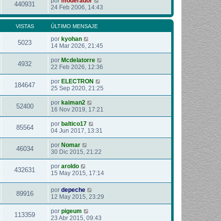
por
moderador
440931
24 Feb 2006, 14:43
VISTAS
ÚLTIMO MENSAJE
por
kyohan
5023
14 Mar 2026, 21:45
por
Mcdelatorre
4932
22 Feb 2026, 12:36
por
ELECTRON
184647
25 Sep 2020, 21:25
por
kaiman2
52400
16 Nov 2019, 17:21
por
baltico17
85564
04 Jun 2017, 13:31
por
Nomar
46034
30 Dic 2015, 21:22
por
aroldo
432631
15 May 2015, 17:14
por
depeche
89916
12 May 2015, 23:29
por
pigeum
113359
23 Abr 2015, 09:43