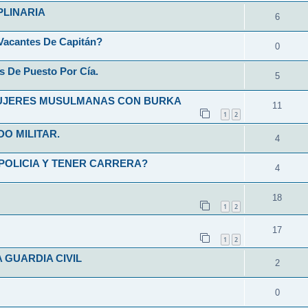
PLINARIA
6
Vacantes De Capitán?
0
s De Puesto Por Cía.
5
MUJERES MUSULMANAS CON BURKA
11
1
2
O MILITAR.
4
POLICIA Y TENER CARRERA?
4
18
1
2
17
1
2
 GUARDIA CIVIL
2
0