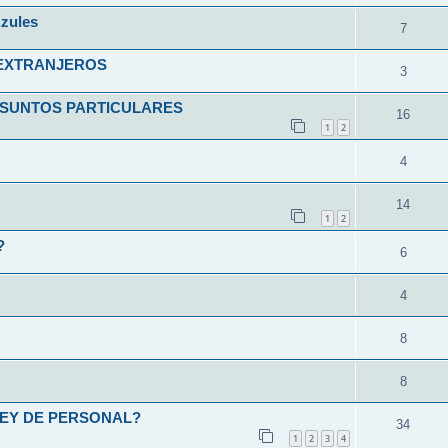
zules
7
 EXTRANJEROS
3
ASUNTOS PARTICULARES
16
1
2
4
14
1
2
?
6
4
8
8
LEY DE PERSONAL?
34
1
2
3
4