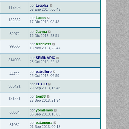
por
Legolas
117396
03 Ene 2014, 00:49
por
Lucas
132532
17 Dic 2013, 08:43
por
Jayma
52072
16 Dic 2013, 23:51
por
Ashbless
99685
13 Nov 2013, 23:47
por
SEMINARIO
314006
25 Oct 2013, 22:13
por
patrullero
44722
25 Oct 2013, 06:59
por
EL CID
365421
29 Sep 2013, 15:46
por
toni33
131821
23 Sep 2013, 21:34
por
yomismos
68664
05 Sep 2013, 18:03
por
patanegra
51062
01 Sep 2013, 00:18