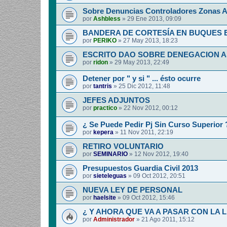
Sobre Denuncias Controladores Zonas A
por
Ashbless
»
29 Ene 2013, 09:09
BANDERA DE CORTESÍA EN BUQUES
por
PERIKO
»
27 May 2013, 18:23
ESCRITO DAO SOBRE DENEGACION 
por
ridon
»
29 May 2013, 22:49
Detener por " y si " ... ésto ocurre
por
tantris
»
25 Dic 2012, 11:48
JEFES ADJUNTOS
por
practico
»
22 Nov 2012, 00:12
¿ Se Puede Pedir Pj Sin Curso Superior 
por
kepera
»
11 Nov 2011, 22:19
RETIRO VOLUNTARIO
por
SEMINARIO
»
12 Nov 2012, 19:40
Presupuestos Guardia Civil 2013
por
sieteleguas
»
09 Oct 2012, 20:51
NUEVA LEY DE PERSONAL
por
haelsite
»
09 Oct 2012, 15:46
¿ Y AHORA QUE VA A PASAR CON LA 
por
Administrador
»
21 Ago 2011, 15:12