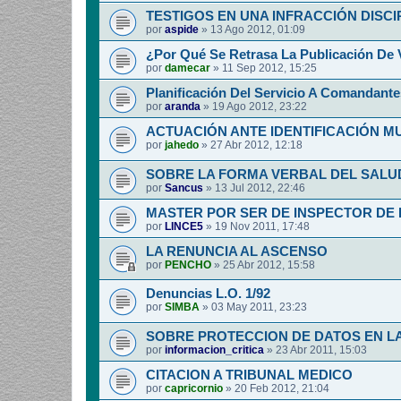
TESTIGOS EN UNA INFRACCIÓN DISCI
por
aspide
»
13 Ago 2012, 01:09
¿Por Qué Se Retrasa La Publicación De 
por
damecar
»
11 Sep 2012, 15:25
Planificación Del Servicio A Comandante
por
aranda
»
19 Ago 2012, 23:22
ACTUACIÓN ANTE IDENTIFICACIÓN 
por
jahedo
»
27 Abr 2012, 12:18
SOBRE LA FORMA VERBAL DEL SALUD
por
Sancus
»
13 Jul 2012, 22:46
MASTER POR SER DE INSPECTOR DE 
por
LINCE5
»
19 Nov 2011, 17:48
LA RENUNCIA AL ASCENSO
por
PENCHO
»
25 Abr 2012, 15:58
Denuncias L.O. 1/92
por
SIMBA
»
03 May 2011, 23:23
SOBRE PROTECCION DE DATOS EN LA
por
informacion_critica
»
23 Abr 2011, 15:03
CITACION A TRIBUNAL MEDICO
por
capricornio
»
20 Feb 2012, 21:04