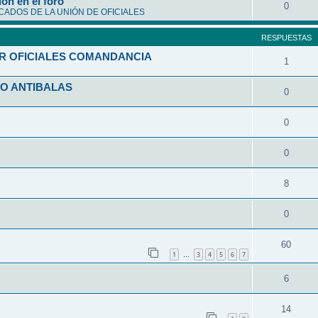
ón en el foro
0
ADOS DE LA UNIÓN DE OFICIALES
RESPUESTAS
R OFICIALES COMANDANCIA
1
O ANTIBALAS
0
0
0
8
0
60
1
3
4
5
6
7
…
6
14