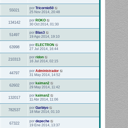
por
Tricornio50
55021
25 Nov 2014, 20:48
por
ROKO
134142
30 Oct 2014, 01:30
por
Blas3
51497
19 Ago 2014, 19:10
por
ELECTRON
63998
27 Jul 2014, 16:44
por
ridon
210313
16 Jul 2014, 02:15
por
Administrador
44797
31 May 2014, 14:52
por
kaiman2
62602
29 May 2014, 11:42
por
kaiman2
132017
11 Abr 2014, 11:06
por
Garbiyo
782537
18 Mar 2014, 01:10
por
depeche
67322
19 Ene 2014, 13:37