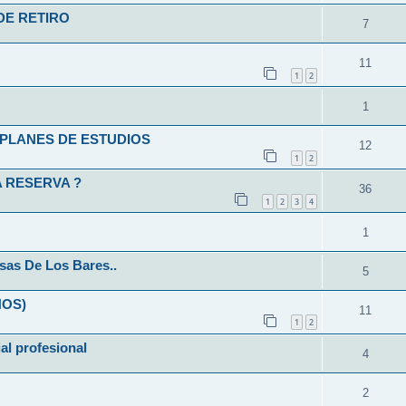
DE RETIRO
7
11
1
2
1
L-PLANES DE ESTUDIOS
12
1
2
 RESERVA ?
36
1
2
3
4
1
sas De Los Bares..
5
ÑOS)
11
1
2
ial profesional
4
2