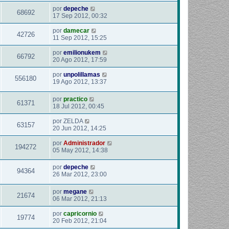
por
depeche
68692
17 Sep 2012, 00:32
por
damecar
42726
11 Sep 2012, 15:25
por
emilionukem
66792
20 Ago 2012, 17:59
por
unpolillamas
556180
19 Ago 2012, 13:37
por
practico
61371
18 Jul 2012, 00:45
por
ZELDA
63157
20 Jun 2012, 14:25
por
Administrador
194272
05 May 2012, 14:38
por
depeche
94364
26 Mar 2012, 23:00
por
megane
21674
06 Mar 2012, 21:13
por
capricornio
19774
20 Feb 2012, 21:04