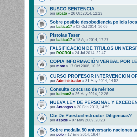
BUSCO SENTENCIA
por
jabato
»
26 Oct 2014, 12:23
Sobre posible desobediencia policía loca
por
baltico17
»
02 Oct 2014, 16:09
Pistolas Taser
por
baltico17
»
18 Ago 2014, 17:27
FALSIFICACION DE TITULOS UNIVERSI
por
ROCROI
»
24 Jul 2014, 22:47
COPIA INFORMACIÓN VERBAL POR L
por
moto
»
17 Oct 2008, 10:26
CURSO PROFESOR INTERVENCION O
por
Administrador
»
31 May 2014, 14:52
Consulta concurso de méritos
por
kaiman2
»
26 May 2014, 12:28
NUEVA LEY DE PERSONAL Y EXCEDEN
por
Antongas
»
20 Feb 2013, 14:59
Cte De Puesto=Instructor Diligencias?
por
aspide
»
07 May 2009, 20:23
Sobre medalla 50 aniversario naciones u
por
polo
»
17 Ene 2014, 16:47