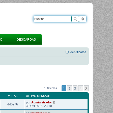
Buscar
Búsqueda avanza
RO
DESCARGAS
Identificarse
1
2
3
4
Siguiente
198 temas
VISTAS
ÚLTIMO MENSAJE
por
Administrador
446276
30 Oct 2018, 23:10