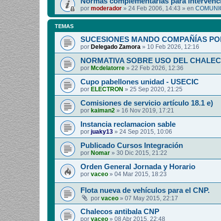
Normas complementarias para intervenci
por
moderador
»
24 Feb 2006, 14:43
» en
COMUNIC
TEMAS
SUCESIONES MANDO COMPAÑÍAS PO
por
Delegado Zamora
»
10 Feb 2026, 12:16
NORMATIVA SOBRE USO DEL CHALEC
por
Mcdelatorre
»
22 Feb 2026, 12:36
Cupo pabellones unidad - USECIC
por
ELECTRON
»
25 Sep 2020, 21:25
Comisiones de servicio artículo 18.1 e)
por
kaiman2
»
16 Nov 2019, 17:21
Instancia reclamacion sable
por
juaky13
»
24 Sep 2015, 10:06
Publicado Cursos Integración
por
Nomar
»
30 Dic 2015, 21:22
Orden General Jornada y Horario
por
vaceo
»
04 Mar 2015, 18:23
Flota nueva de vehículos para el CNP.
por
vaceo
»
07 May 2015, 22:17
Chalecos antibala CNP
por
vaceo
»
08 Abr 2015, 22:48