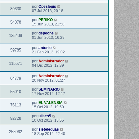
por
Opeslegis
89330
07 Jul 2013, 20:18
por
PERIKO
54078
15 Jun 2013, 21:58
por
depeche
125438
01 Jun 2013, 16:29
por
antonio
59785
21 Feb 2013, 19:02
por
Administrador
115571
04 Dic 2012, 12:39
por
Administrador
64779
20 Nov 2012, 01:27
por
SEMINARIO
55010
17 Nov 2012, 12:17
por
EL VALENSIA
76113
15 Oct 2012, 19:50
por
ulises5
92728
10 Oct 2012, 15:55
por
sieteleguas
258062
18 Sep 2012, 22:40