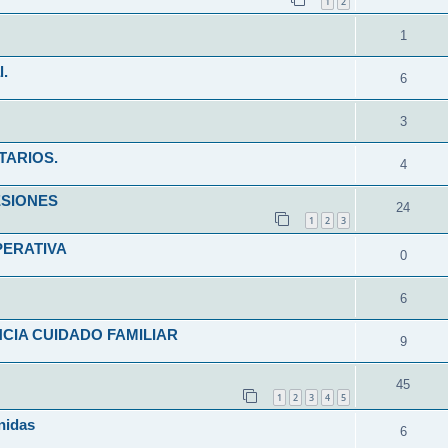
1
2
1
l.
6
3
TARIOS.
4
ESIONES
24
1
2
3
PERATIVA
0
6
CIA CUIDADO FAMILIAR
9
45
1
2
3
4
5
nidas
6