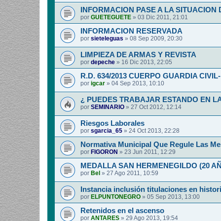
INFORMACION PASE A LA SITUACION 
por
GUETEGUETE
»
03 Dic 2011, 21:01
INFORMACION RESERVADA
por
sieteleguas
»
08 Sep 2009, 20:30
LIMPIEZA DE ARMAS Y REVISTA
por
depeche
»
16 Dic 2013, 22:05
R.D. 634/2013 CUERPO GUARDIA CIVI
por
igcar
»
04 Sep 2013, 10:10
¿ PUEDES TRABAJAR ESTANDO EN LA
por
SEMINARIO
»
27 Oct 2012, 12:14
Riesgos Laborales
por
sgarcia_65
»
24 Oct 2013, 22:28
Normativa Municipal Que Regule Las Me
por
FIGORON
»
23 Jun 2011, 12:29
MEDALLA SAN HERMENEGILDO (20 A
por
Bel
»
27 Ago 2011, 10:59
Instancia inclusión titulaciones en histor
por
ELPUNTONEGRO
»
05 Sep 2013, 13:00
Retenidos en el ascenso
por
ANTARES
»
29 Ago 2013, 19:54