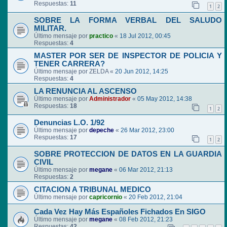
Respuestas:
11
1
2
SOBRE LA FORMA VERBAL DEL SALUDO
MILITAR.
Último mensaje por
practico
«
18 Jul 2012, 00:45
Respuestas:
4
MASTER POR SER DE INSPECTOR DE POLICIA Y
TENER CARRERA?
Último mensaje por
ZELDA
«
20 Jun 2012, 14:25
Respuestas:
4
LA RENUNCIA AL ASCENSO
Último mensaje por
Administrador
«
05 May 2012, 14:38
Respuestas:
18
1
2
Denuncias L.O. 1/92
Último mensaje por
depeche
«
26 Mar 2012, 23:00
Respuestas:
17
1
2
SOBRE PROTECCION DE DATOS EN LA GUARDIA
CIVIL
Último mensaje por
megane
«
06 Mar 2012, 21:13
Respuestas:
2
CITACION A TRIBUNAL MEDICO
Último mensaje por
capricornio
«
20 Feb 2012, 21:04
Cada Vez Hay Más Españoles Fichados En SIGO
Último mensaje por
megane
«
08 Feb 2012, 21:23
Respuestas:
42