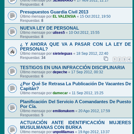
Último mensaje por
SEMINARIO
«
17 Nov 2012, 12:17
Respuestas:
4
Presupuestos Guardia Civil 2013
Último mensaje por
EL VALENSIA
«
15 Oct 2012, 19:50
Respuestas:
8
NUEVA LEY DE PERSONAL
Último mensaje por
ulises5
«
10 Oct 2012, 15:55
Respuestas:
8
¿ Y AHORA QUE VA A PASAR CON LA LEY DE
PERSONAL?
Último mensaje por
sieteleguas
«
18 Sep 2012, 22:40
Respuestas:
34
1
2
3
4
TESTIGOS EN UNA INFRACCIÓN DISCIPLINARIA
Último mensaje por
depeche
«
17 Sep 2012, 00:32
Respuestas:
6
¿Por Qué Se Retrasa La Publicación De Vacantes De
Capitán?
Último mensaje por
damecar
«
11 Sep 2012, 15:25
Planificación Del Servicio A Comandantes De Puesto
Por Cía.
Último mensaje por
emilionukem
«
20 Ago 2012, 17:59
Respuestas:
5
ACTUACIÓN ANTE IDENTIFICACIÓN MUJERES
MUSULMANAS CON BURKA
Último mensaje por
unpolillamas
«
19 Ago 2012, 13:37