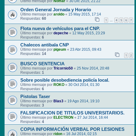
Último mensaje por
Nomar
«
30 Dic 2015, 21:22
Orden General Jornada y Horario
Último mensaje por
aroldo
«
15 May 2015, 17:14
Respuestas:
60
1
4
5
6
7
…
Flota nueva de vehículos para el CNP.
Último mensaje por
depeche
«
12 May 2015, 23:29
Respuestas:
6
Chalecos antibala CNP
Último mensaje por
pigeum
«
23 Abr 2015, 09:43
Respuestas:
14
1
2
BUSCO SENTENCIA
Último mensaje por
Tricornio50
«
25 Nov 2014, 20:48
Respuestas:
1
Sobre posible desobediencia policía local.
Último mensaje por
ROKO
«
30 Oct 2014, 01:30
Respuestas:
6
Pistolas Taser
Último mensaje por
Blas3
«
19 Ago 2014, 19:10
Respuestas:
3
FALSIFICACION DE TITULOS UNIVERSITARIOS.
Último mensaje por
ELECTRON
«
27 Jul 2014, 16:44
Respuestas:
4
COPIA INFORMACIÓN VERBAL POR LESIONES
Último mensaje por
ridon
«
16 Jul 2014, 02:15