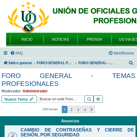
INICIO
NOTICIAS
PRENSA
UO VIAJE
FAQ
Identificarse
B
Índice general
FORO GENERAL PARA TODOS LOS USUARIOS
FORO GENERAL - TEMAS PROFESIONALES
u
FORO GENERAL - TEMAS
s
PROFESIONALES
c
Moderador:
Administrador
a
Buscar
Búsqueda avanzad
Nuevo Tema
r
1
2
3
4
Siguiente
198 temas
Anuncios
CAMBIO DE CONTRASEÑAS Y CIERRE DE
SESIÓN, POR SEGURIDAD