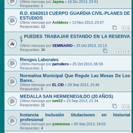
Último mensaje por
Jayma
«
16 Dic 2013, 23:51
Respuestas:
1
R.D. 634/2013 CUERPO GUARDIA CIVIL-PLANES DE
ESTUDIOS
Último mensaje por
Ashbless
«
13 Nov 2013, 23:47
Respuestas:
12
1
2
¿ PUEDES TRABAJAR ESTANDO EN LA RESERVA
?
Último mensaje por
SEMINARIO
«
25 Oct 2013, 22:13
Respuestas:
36
1
2
3
4
Riesgos Laborales
Último mensaje por
patrullero
«
25 Oct 2013, 06:59
Respuestas:
1
Normativa Municipal Que Regule Las Mesas De Los
Bares..
Último mensaje por
EL CID
«
29 Sep 2013, 15:46
Respuestas:
5
MEDALLA SAN HERMENEGILDO (20 AÑOS)
Último mensaje por
toni33
«
23 Sep 2013, 21:34
Respuestas:
11
1
2
Instancia inclusión titulaciones en historial
profesional
Último mensaje por
yomismos
«
05 Sep 2013, 18:03
Respuestas:
4