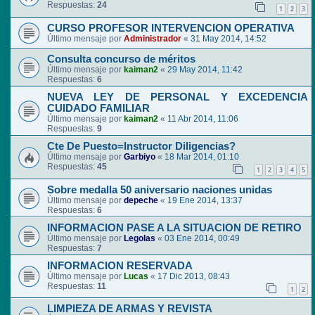
Respuestas:
24
1
2
3
CURSO PROFESOR INTERVENCION OPERATIVA
Último mensaje por
Administrador
«
31 May 2014, 14:52
Consulta concurso de méritos
Último mensaje por
kaiman2
«
29 May 2014, 11:42
Respuestas:
6
NUEVA LEY DE PERSONAL Y EXCEDENCIA
CUIDADO FAMILIAR
Último mensaje por
kaiman2
«
11 Abr 2014, 11:06
Respuestas:
9
Cte De Puesto=Instructor Diligencias?
Último mensaje por
Garbiyo
«
18 Mar 2014, 01:10
Respuestas:
45
1
2
3
4
5
Sobre medalla 50 aniversario naciones unidas
Último mensaje por
depeche
«
19 Ene 2014, 13:37
Respuestas:
6
INFORMACION PASE A LA SITUACION DE RETIRO
Último mensaje por
Legolas
«
03 Ene 2014, 00:49
Respuestas:
7
INFORMACION RESERVADA
Último mensaje por
Lucas
«
17 Dic 2013, 08:43
Respuestas:
11
1
2
LIMPIEZA DE ARMAS Y REVISTA