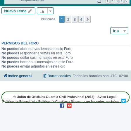
1
2
3
4
5
Nuevo Tema
1
2
3
4
Siguiente
198 temas
Ir a
PERMISOS DEL FORO
No puedes
abrir nuevos temas en este Foro
No puedes
responder a temas en este Foro
No puedes
editar sus mensajes en este Foro
No puedes
borrar sus mensajes en este Foro
No puedes
enviar adjuntos en este Foro
Índice general
Borrar cookies
Todos los horarios son
UTC+02:00
© Unión de Oficiales Guardia Civil Profesional (2013) -
Aviso Legal
-
Política de Privacidad
-
Política de Cookies
- Síguenos en las redes sociales: