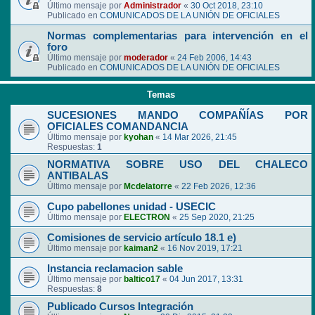
Último mensaje por
Administrador
«
30 Oct 2018, 23:10
Publicado en
COMUNICADOS DE LA UNIÓN DE OFICIALES
Normas complementarias para intervención en el
foro
Último mensaje por
moderador
«
24 Feb 2006, 14:43
Publicado en
COMUNICADOS DE LA UNIÓN DE OFICIALES
Temas
SUCESIONES MANDO COMPAÑÍAS POR
OFICIALES COMANDANCIA
Último mensaje por
kyohan
«
14 Mar 2026, 21:45
Respuestas:
1
NORMATIVA SOBRE USO DEL CHALECO
ANTIBALAS
Último mensaje por
Mcdelatorre
«
22 Feb 2026, 12:36
Cupo pabellones unidad - USECIC
Último mensaje por
ELECTRON
«
25 Sep 2020, 21:25
Comisiones de servicio artículo 18.1 e)
Último mensaje por
kaiman2
«
16 Nov 2019, 17:21
Instancia reclamacion sable
Último mensaje por
baltico17
«
04 Jun 2017, 13:31
Respuestas:
8
Publicado Cursos Integración