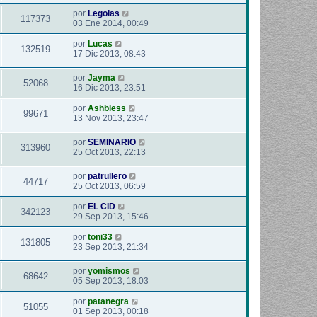
por
Legolas
117373
03 Ene 2014, 00:49
por
Lucas
132519
17 Dic 2013, 08:43
por
Jayma
52068
16 Dic 2013, 23:51
por
Ashbless
99671
13 Nov 2013, 23:47
por
SEMINARIO
313960
25 Oct 2013, 22:13
por
patrullero
44717
25 Oct 2013, 06:59
por
EL CID
342123
29 Sep 2013, 15:46
por
toni33
131805
23 Sep 2013, 21:34
por
yomismos
68642
05 Sep 2013, 18:03
por
patanegra
51055
01 Sep 2013, 00:18