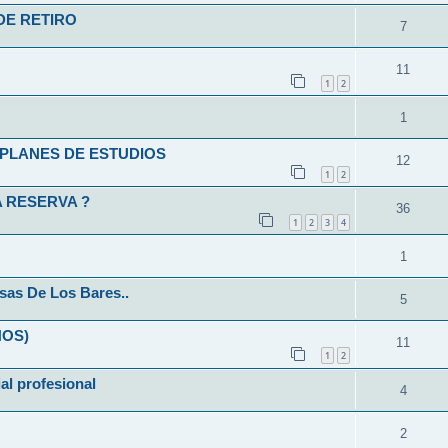
DE RETIRO
7
11
1
2
1
L-PLANES DE ESTUDIOS
12
1
2
 RESERVA ?
36
1
2
3
4
1
sas De Los Bares..
5
ÑOS)
11
1
2
ial profesional
4
2