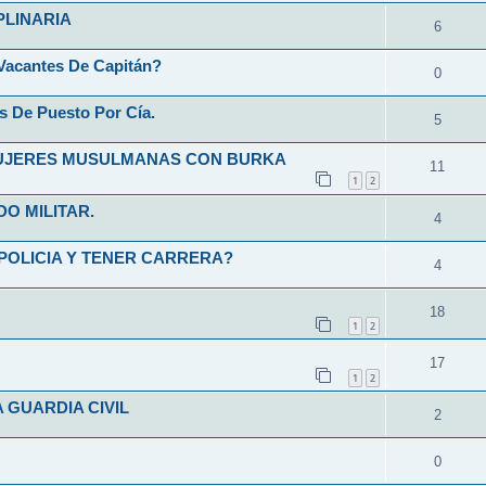
PLINARIA
6
Vacantes De Capitán?
0
s De Puesto Por Cía.
5
MUJERES MUSULMANAS CON BURKA
11
1
2
O MILITAR.
4
POLICIA Y TENER CARRERA?
4
18
1
2
17
1
2
 GUARDIA CIVIL
2
0