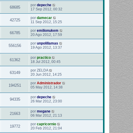
por
depeche
68685
17 Sep 2012, 00:32
por
damecar
42725
11 Sep 2012, 15:25
por
emilionukem
66785
20 Ago 2012, 17:59
por
unpolillamas
556156
19 Ago 2012, 13:37
por
practico
61362
18 Jul 2012, 00:45
por
ZELDA
63149
20 Jun 2012, 14:25
por
Administrador
194251
05 May 2012, 14:38
por
depeche
94335
26 Mar 2012, 23:00
por
megane
21663
06 Mar 2012, 21:13
por
capricornio
19772
20 Feb 2012, 21:04