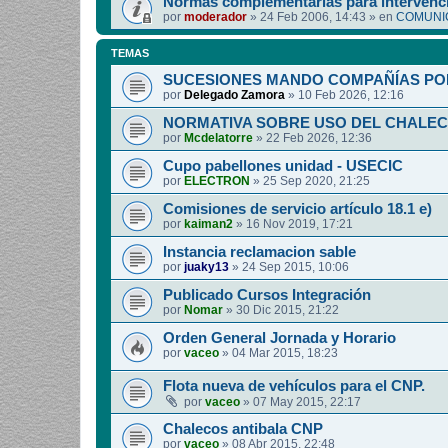
Normas complementarias para intervenci
por
moderador
»
24 Feb 2006, 14:43
» en
COMUNIC
TEMAS
SUCESIONES MANDO COMPAÑÍAS PO
por
Delegado Zamora
»
10 Feb 2026, 12:16
NORMATIVA SOBRE USO DEL CHALEC
por
Mcdelatorre
»
22 Feb 2026, 12:36
Cupo pabellones unidad - USECIC
por
ELECTRON
»
25 Sep 2020, 21:25
Comisiones de servicio artículo 18.1 e)
por
kaiman2
»
16 Nov 2019, 17:21
Instancia reclamacion sable
por
juaky13
»
24 Sep 2015, 10:06
Publicado Cursos Integración
por
Nomar
»
30 Dic 2015, 21:22
Orden General Jornada y Horario
por
vaceo
»
04 Mar 2015, 18:23
Flota nueva de vehículos para el CNP.
por
vaceo
»
07 May 2015, 22:17
Chalecos antibala CNP
por
vaceo
»
08 Abr 2015, 22:48