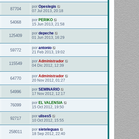
por
Opeslegis
87704
07 Jul 2013, 20:18
por
PERIKO
54068
15 Jun 2013, 21:58
por
depeche
125409
01 Jun 2013, 16:29
por
antonio
59772
21 Feb 2013, 19:02
por
Administrador
115549
04 Dic 2012, 12:39
por
Administrador
64770
20 Nov 2012, 01:27
por
SEMINARIO
54996
17 Nov 2012, 12:17
por
EL VALENSIA
76099
15 Oct 2012, 19:50
por
ulises5
92717
10 Oct 2012, 15:55
por
sieteleguas
258011
18 Sep 2012, 22:40