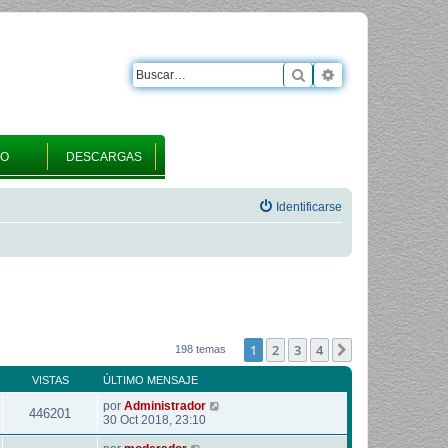
Buscar
Búsqueda avanza
RO
DESCARGAS
Identificarse
1
2
3
4
Siguiente
198 temas
VISTAS
ÚLTIMO MENSAJE
por
Administrador
446201
30 Oct 2018, 23:10