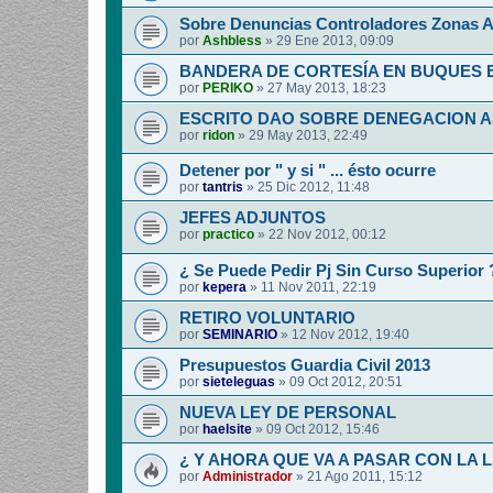
Sobre Denuncias Controladores Zonas A
por
Ashbless
»
29 Ene 2013, 09:09
BANDERA DE CORTESÍA EN BUQUES
por
PERIKO
»
27 May 2013, 18:23
ESCRITO DAO SOBRE DENEGACION 
por
ridon
»
29 May 2013, 22:49
Detener por " y si " ... ésto ocurre
por
tantris
»
25 Dic 2012, 11:48
JEFES ADJUNTOS
por
practico
»
22 Nov 2012, 00:12
¿ Se Puede Pedir Pj Sin Curso Superior 
por
kepera
»
11 Nov 2011, 22:19
RETIRO VOLUNTARIO
por
SEMINARIO
»
12 Nov 2012, 19:40
Presupuestos Guardia Civil 2013
por
sieteleguas
»
09 Oct 2012, 20:51
NUEVA LEY DE PERSONAL
por
haelsite
»
09 Oct 2012, 15:46
¿ Y AHORA QUE VA A PASAR CON LA 
por
Administrador
»
21 Ago 2011, 15:12