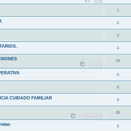
1
2
1
l.
6
3
TARIOS.
4
ESIONES
24
1
2
3
PERATIVA
0
6
CIA CUIDADO FAMILIAR
9
45
1
2
3
4
5
nidas
6