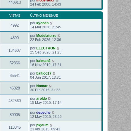
por
moderador
440913
24 Feb 2006, 14:43
VISTAS
ÚLTIMO MENSAJE
por
kyohan
4992
14 Mar 2026, 21:45
por
Mcdelatorre
4890
22 Feb 2026, 12:36
por
ELECTRON
184607
25 Sep 2020, 21:25
por
kaiman2
52366
16 Nov 2019, 17:21
por
baltico17
85541
04 Jun 2017, 13:31
por
Nomar
46028
30 Dic 2015, 21:22
por
aroldo
432560
15 May 2015, 17:14
por
depeche
89905
12 May 2015, 23:29
por
pigeum
113345
23 Abr 2015, 09:43