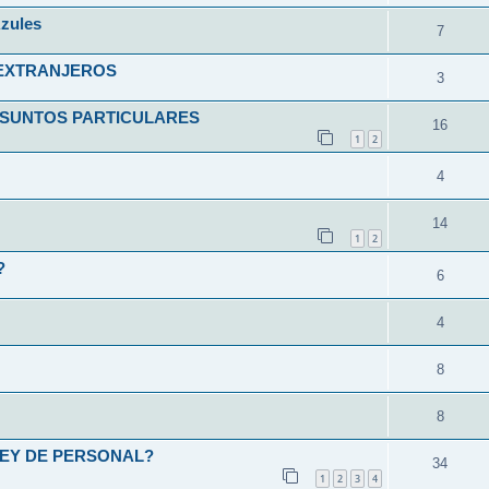
zules
7
 EXTRANJEROS
3
ASUNTOS PARTICULARES
16
1
2
4
14
1
2
?
6
4
8
8
LEY DE PERSONAL?
34
1
2
3
4