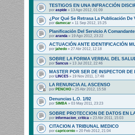
TESTIGOS EN UNA INFRACCIÓN DISCI
por
aspide
»
13 Ago 2012, 01:09
¿Por Qué Se Retrasa La Publicación De 
por
damecar
»
11 Sep 2012, 15:25
Planificación Del Servicio A Comandante
por
aranda
»
19 Ago 2012, 23:22
ACTUACIÓN ANTE IDENTIFICACIÓN 
por
jahedo
»
27 Abr 2012, 12:18
SOBRE LA FORMA VERBAL DEL SALUD
por
Sancus
»
13 Jul 2012, 22:46
MASTER POR SER DE INSPECTOR DE 
por
LINCE5
»
19 Nov 2011, 17:48
LA RENUNCIA AL ASCENSO
por
PENCHO
»
25 Abr 2012, 15:58
Denuncias L.O. 1/92
por
SIMBA
»
03 May 2011, 23:23
SOBRE PROTECCION DE DATOS EN LA
por
informacion_critica
»
23 Abr 2011, 15:03
CITACION A TRIBUNAL MEDICO
por
capricornio
»
20 Feb 2012, 21:04