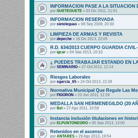
INFORMACION PASE A LA SITUACION 
por
GUETEGUETE
»
03 Dic 2011, 21:01
INFORMACION RESERVADA
por
sieteleguas
»
08 Sep 2009, 20:30
LIMPIEZA DE ARMAS Y REVISTA
por
depeche
»
16 Dic 2013, 22:05
R.D. 634/2013 CUERPO GUARDIA CIVI
por
igcar
»
04 Sep 2013, 10:10
¿ PUEDES TRABAJAR ESTANDO EN LA
por
SEMINARIO
»
27 Oct 2012, 12:14
Riesgos Laborales
por
sgarcia_65
»
24 Oct 2013, 22:28
Normativa Municipal Que Regule Las Me
por
FIGORON
»
23 Jun 2011, 12:29
MEDALLA SAN HERMENEGILDO (20 A
por
Bel
»
27 Ago 2011, 10:59
Instancia inclusión titulaciones en histor
por
ELPUNTONEGRO
»
05 Sep 2013, 13:00
Retenidos en el ascenso
por
ANTARES
»
29 Ago 2013, 19:54