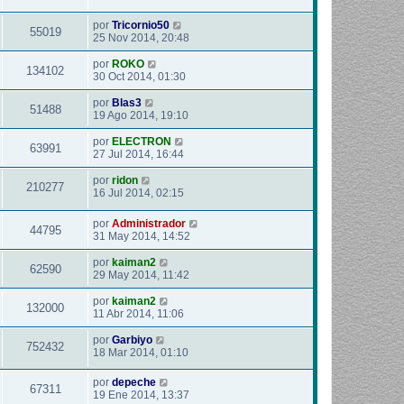
por
Tricornio50
55019
25 Nov 2014, 20:48
por
ROKO
134102
30 Oct 2014, 01:30
por
Blas3
51488
19 Ago 2014, 19:10
por
ELECTRON
63991
27 Jul 2014, 16:44
por
ridon
210277
16 Jul 2014, 02:15
por
Administrador
44795
31 May 2014, 14:52
por
kaiman2
62590
29 May 2014, 11:42
por
kaiman2
132000
11 Abr 2014, 11:06
por
Garbiyo
752432
18 Mar 2014, 01:10
por
depeche
67311
19 Ene 2014, 13:37