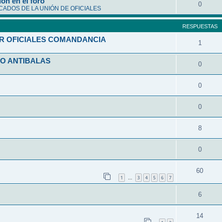
ón en el foro
0
ADOS DE LA UNIÓN DE OFICIALES
RESPUESTAS
R OFICIALES COMANDANCIA
1
O ANTIBALAS
0
0
0
8
0
60
1
3
4
5
6
7
…
6
14