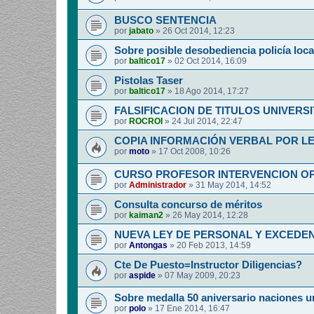
BUSCO SENTENCIA
por
jabato
»
26 Oct 2014, 12:23
Sobre posible desobediencia policía loca
por
baltico17
»
02 Oct 2014, 16:09
Pistolas Taser
por
baltico17
»
18 Ago 2014, 17:27
FALSIFICACION DE TITULOS UNIVERSI
por
ROCROI
»
24 Jul 2014, 22:47
COPIA INFORMACIÓN VERBAL POR L
por
moto
»
17 Oct 2008, 10:26
CURSO PROFESOR INTERVENCION O
por
Administrador
»
31 May 2014, 14:52
Consulta concurso de méritos
por
kaiman2
»
26 May 2014, 12:28
NUEVA LEY DE PERSONAL Y EXCEDEN
por
Antongas
»
20 Feb 2013, 14:59
Cte De Puesto=Instructor Diligencias?
por
aspide
»
07 May 2009, 20:23
Sobre medalla 50 aniversario naciones u
por
polo
»
17 Ene 2014, 16:47