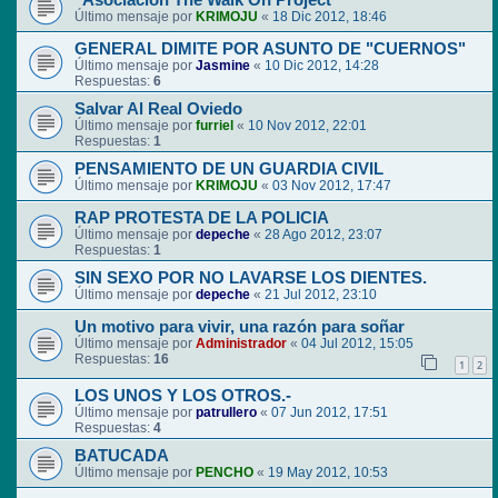
"Asociación The Walk On Project"
Último mensaje por
KRIMOJU
«
18 Dic 2012, 18:46
GENERAL DIMITE POR ASUNTO DE "CUERNOS"
Último mensaje por
Jasmine
«
10 Dic 2012, 14:28
Respuestas:
6
Salvar Al Real Oviedo
Último mensaje por
furriel
«
10 Nov 2012, 22:01
Respuestas:
1
PENSAMIENTO DE UN GUARDIA CIVIL
Último mensaje por
KRIMOJU
«
03 Nov 2012, 17:47
RAP PROTESTA DE LA POLICIA
Último mensaje por
depeche
«
28 Ago 2012, 23:07
Respuestas:
1
SIN SEXO POR NO LAVARSE LOS DIENTES.
Último mensaje por
depeche
«
21 Jul 2012, 23:10
Un motivo para vivir, una razón para soñar
Último mensaje por
Administrador
«
04 Jul 2012, 15:05
Respuestas:
16
1
2
LOS UNOS Y LOS OTROS.-
Último mensaje por
patrullero
«
07 Jun 2012, 17:51
Respuestas:
4
BATUCADA
Último mensaje por
PENCHO
«
19 May 2012, 10:53