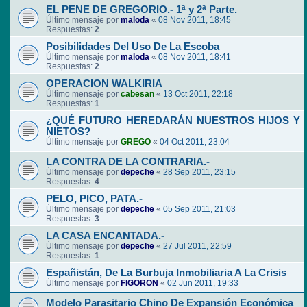
EL PENE DE GREGORIO.- 1ª y 2ª Parte.
Último mensaje por
maloda
«
08 Nov 2011, 18:45
Respuestas:
2
Posibilidades Del Uso De La Escoba
Último mensaje por
maloda
«
08 Nov 2011, 18:41
Respuestas:
2
OPERACION WALKIRIA
Último mensaje por
cabesan
«
13 Oct 2011, 22:18
Respuestas:
1
¿QUÉ FUTURO HEREDARÁN NUESTROS HIJOS Y
NIETOS?
Último mensaje por
GREGO
«
04 Oct 2011, 23:04
LA CONTRA DE LA CONTRARIA.-
Último mensaje por
depeche
«
28 Sep 2011, 23:15
Respuestas:
4
PELO, PICO, PATA.-
Último mensaje por
depeche
«
05 Sep 2011, 21:03
Respuestas:
3
LA CASA ENCANTADA.-
Último mensaje por
depeche
«
27 Jul 2011, 22:59
Respuestas:
1
Españistán, De La Burbuja Inmobiliaria A La Crisis
Último mensaje por
FIGORON
«
02 Jun 2011, 19:33
Modelo Parasitario Chino De Expansión Económica