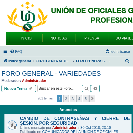
INICIO
NOTICIAS
PRENSA
UO VIAJE
FAQ
Identificarse
B
Índice general
FORO GENERAL PARA TODOS LOS USUARIOS
FORO GENERAL - VARIEDADES
u
FORO GENERAL - VARIEDADES
s
Moderador:
Administrador
c
Buscar
Búsqueda avanzad
Nuevo Tema
a
1
2
3
4
5
Siguiente
201 temas
r
Anuncios
CAMBIO DE CONTRASEÑAS Y CIERRE DE
SESIÓN, POR SEGURIDAD
Último mensaje por
Administrador
«
30 Oct 2018, 23:10
Publicado en
COMUNICADOS DE LA UNIÓN DE OFICIALES