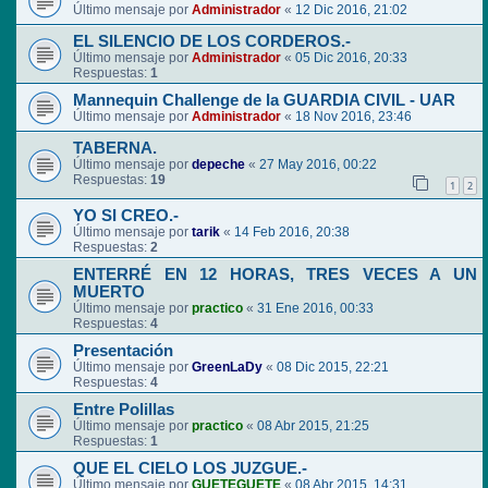
Último mensaje por
Administrador
«
12 Dic 2016, 21:02
EL SILENCIO DE LOS CORDEROS.-
Último mensaje por
Administrador
«
05 Dic 2016, 20:33
Respuestas:
1
Mannequin Challenge de la GUARDIA CIVIL - UAR
Último mensaje por
Administrador
«
18 Nov 2016, 23:46
TABERNA.
Último mensaje por
depeche
«
27 May 2016, 00:22
Respuestas:
19
1
2
YO SI CREO.-
Último mensaje por
tarik
«
14 Feb 2016, 20:38
Respuestas:
2
ENTERRÉ EN 12 HORAS, TRES VECES A UN
MUERTO
Último mensaje por
practico
«
31 Ene 2016, 00:33
Respuestas:
4
Presentación
Último mensaje por
GreenLaDy
«
08 Dic 2015, 22:21
Respuestas:
4
Entre Polillas
Último mensaje por
practico
«
08 Abr 2015, 21:25
Respuestas:
1
QUE EL CIELO LOS JUZGUE.-
Último mensaje por
GUETEGUETE
«
08 Abr 2015, 14:31