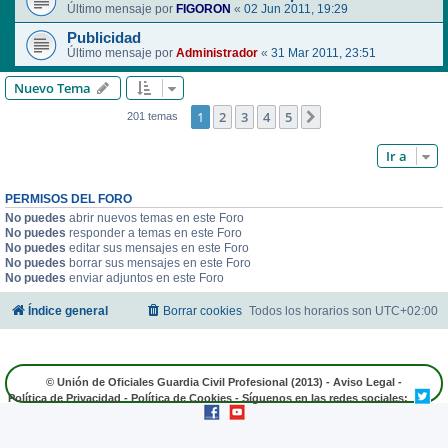
Último mensaje por
FIGORON
«
02 Jun 2011, 19:29
Publicidad
Último mensaje por
Administrador
«
31 Mar 2011, 23:51
Nuevo Tema
1
2
3
4
5
Siguiente
201 temas
Ir a
PERMISOS DEL FORO
No puedes
abrir nuevos temas en este Foro
No puedes
responder a temas en este Foro
No puedes
editar sus mensajes en este Foro
No puedes
borrar sus mensajes en este Foro
No puedes
enviar adjuntos en este Foro
Índice general
Borrar cookies
Todos los horarios son
UTC+02:00
© Unión de Oficiales Guardia Civil Profesional (2013) -
Aviso Legal
-
Política de Privacidad
-
Política de Cookies
- Síguenos en las redes sociales: