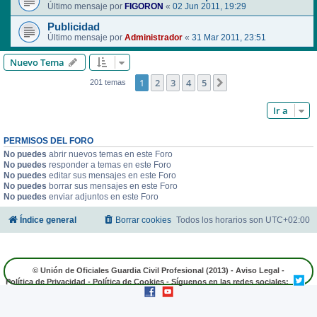
Último mensaje por
FIGORON
«
02 Jun 2011, 19:29
Publicidad
Último mensaje por
Administrador
«
31 Mar 2011, 23:51
Nuevo Tema
1
2
3
4
5
Siguiente
201 temas
Ir a
PERMISOS DEL FORO
No puedes
abrir nuevos temas en este Foro
No puedes
responder a temas en este Foro
No puedes
editar sus mensajes en este Foro
No puedes
borrar sus mensajes en este Foro
No puedes
enviar adjuntos en este Foro
Índice general
Borrar cookies
Todos los horarios son
UTC+02:00
© Unión de Oficiales Guardia Civil Profesional (2013) -
Aviso Legal
-
Política de Privacidad
-
Política de Cookies
- Síguenos en las redes sociales: