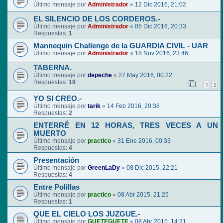
Último mensaje por
Administrador
«
12 Dic 2016, 21:02
EL SILENCIO DE LOS CORDEROS.-
Último mensaje por
Administrador
«
05 Dic 2016, 20:33
Respuestas:
1
Mannequin Challenge de la GUARDIA CIVIL - UAR
Último mensaje por
Administrador
«
18 Nov 2016, 23:46
TABERNA.
Último mensaje por
depeche
«
27 May 2016, 00:22
Respuestas:
19
1
2
YO SI CREO.-
Último mensaje por
tarik
«
14 Feb 2016, 20:38
Respuestas:
2
ENTERRÉ EN 12 HORAS, TRES VECES A UN
MUERTO
Último mensaje por
practico
«
31 Ene 2016, 00:33
Respuestas:
4
Presentación
Último mensaje por
GreenLaDy
«
08 Dic 2015, 22:21
Respuestas:
4
Entre Polillas
Último mensaje por
practico
«
08 Abr 2015, 21:25
Respuestas:
1
QUE EL CIELO LOS JUZGUE.-
Último mensaje por
GUETEGUETE
«
08 Abr 2015, 14:31