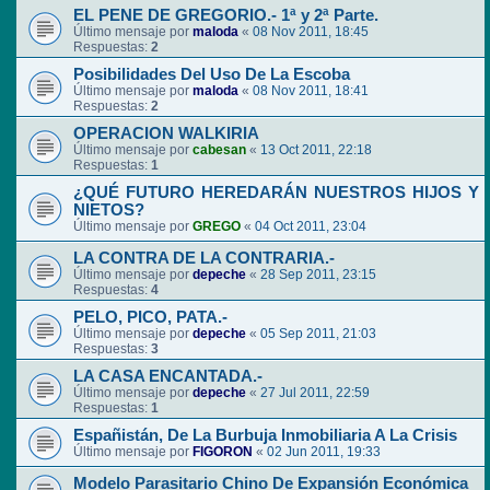
EL PENE DE GREGORIO.- 1ª y 2ª Parte.
Último mensaje por
maloda
«
08 Nov 2011, 18:45
Respuestas:
2
Posibilidades Del Uso De La Escoba
Último mensaje por
maloda
«
08 Nov 2011, 18:41
Respuestas:
2
OPERACION WALKIRIA
Último mensaje por
cabesan
«
13 Oct 2011, 22:18
Respuestas:
1
¿QUÉ FUTURO HEREDARÁN NUESTROS HIJOS Y
NIETOS?
Último mensaje por
GREGO
«
04 Oct 2011, 23:04
LA CONTRA DE LA CONTRARIA.-
Último mensaje por
depeche
«
28 Sep 2011, 23:15
Respuestas:
4
PELO, PICO, PATA.-
Último mensaje por
depeche
«
05 Sep 2011, 21:03
Respuestas:
3
LA CASA ENCANTADA.-
Último mensaje por
depeche
«
27 Jul 2011, 22:59
Respuestas:
1
Españistán, De La Burbuja Inmobiliaria A La Crisis
Último mensaje por
FIGORON
«
02 Jun 2011, 19:33
Modelo Parasitario Chino De Expansión Económica