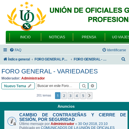
INICIO
NOTICIAS
PRENSA
UO VIAJE
FAQ
Identificarse
B
Índice general
FORO GENERAL PARA TODOS LOS USUARIOS
FORO GENERAL - VARIEDADES
u
FORO GENERAL - VARIEDADES
s
Moderador:
Administrador
c
Buscar
Búsqueda avanzad
Nuevo Tema
a
1
2
3
4
5
Siguiente
201 temas
r
Anuncios
CAMBIO DE CONTRASEÑAS Y CIERRE DE
SESIÓN, POR SEGURIDAD
Último mensaje por
Administrador
«
30 Oct 2018, 23:10
Publicado en
COMUNICADOS DE LA UNIÓN DE OFICIALES