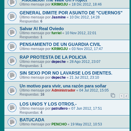
"Asociación The Walk On Project"
Último mensaje por
KRIMOJU
«
18 Dic 2012, 18:46
GENERAL DIMITE POR ASUNTO DE "CUERNOS"
Último mensaje por
Jasmine
«
10 Dic 2012, 14:28
Respuestas:
6
Salvar Al Real Oviedo
Último mensaje por
furriel
«
10 Nov 2012, 22:01
Respuestas:
1
PENSAMIENTO DE UN GUARDIA CIVIL
Último mensaje por
KRIMOJU
«
03 Nov 2012, 17:47
RAP PROTESTA DE LA POLICIA
Último mensaje por
depeche
«
28 Ago 2012, 23:07
Respuestas:
1
SIN SEXO POR NO LAVARSE LOS DIENTES.
Último mensaje por
depeche
«
21 Jul 2012, 23:10
Un motivo para vivir, una razón para soñar
Último mensaje por
Administrador
«
04 Jul 2012, 15:05
Respuestas:
16
1
2
LOS UNOS Y LOS OTROS.-
Último mensaje por
patrullero
«
07 Jun 2012, 17:51
Respuestas:
4
BATUCADA
Último mensaje por
PENCHO
«
19 May 2012, 10:53