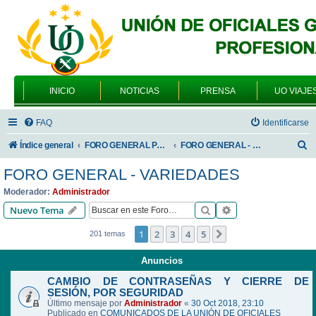
INICIO
NOTICIAS
PRENSA
UO VIAJE
FAQ
Identificarse
B
Índice general
FORO GENERAL PARA TODOS LOS USUARIOS
FORO GENERAL - VARIEDADES
u
FORO GENERAL - VARIEDADES
s
Moderador:
Administrador
c
Buscar
Búsqueda avanzad
Nuevo Tema
a
1
2
3
4
5
Siguiente
201 temas
r
Anuncios
CAMBIO DE CONTRASEÑAS Y CIERRE DE
SESIÓN, POR SEGURIDAD
Último mensaje por
Administrador
«
30 Oct 2018, 23:10
Publicado en
COMUNICADOS DE LA UNIÓN DE OFICIALES