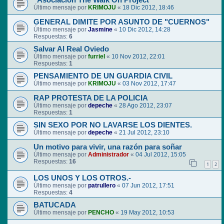
"Asociación The Walk On Project"
Último mensaje por
KRIMOJU
«
18 Dic 2012, 18:46
GENERAL DIMITE POR ASUNTO DE "CUERNOS"
Último mensaje por
Jasmine
«
10 Dic 2012, 14:28
Respuestas:
6
Salvar Al Real Oviedo
Último mensaje por
furriel
«
10 Nov 2012, 22:01
Respuestas:
1
PENSAMIENTO DE UN GUARDIA CIVIL
Último mensaje por
KRIMOJU
«
03 Nov 2012, 17:47
RAP PROTESTA DE LA POLICIA
Último mensaje por
depeche
«
28 Ago 2012, 23:07
Respuestas:
1
SIN SEXO POR NO LAVARSE LOS DIENTES.
Último mensaje por
depeche
«
21 Jul 2012, 23:10
Un motivo para vivir, una razón para soñar
Último mensaje por
Administrador
«
04 Jul 2012, 15:05
Respuestas:
16
1
2
LOS UNOS Y LOS OTROS.-
Último mensaje por
patrullero
«
07 Jun 2012, 17:51
Respuestas:
4
BATUCADA
Último mensaje por
PENCHO
«
19 May 2012, 10:53