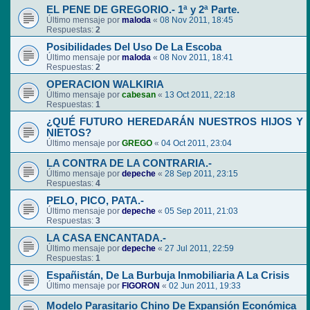
EL PENE DE GREGORIO.- 1ª y 2ª Parte.
Último mensaje por
maloda
«
08 Nov 2011, 18:45
Respuestas:
2
Posibilidades Del Uso De La Escoba
Último mensaje por
maloda
«
08 Nov 2011, 18:41
Respuestas:
2
OPERACION WALKIRIA
Último mensaje por
cabesan
«
13 Oct 2011, 22:18
Respuestas:
1
¿QUÉ FUTURO HEREDARÁN NUESTROS HIJOS Y
NIETOS?
Último mensaje por
GREGO
«
04 Oct 2011, 23:04
LA CONTRA DE LA CONTRARIA.-
Último mensaje por
depeche
«
28 Sep 2011, 23:15
Respuestas:
4
PELO, PICO, PATA.-
Último mensaje por
depeche
«
05 Sep 2011, 21:03
Respuestas:
3
LA CASA ENCANTADA.-
Último mensaje por
depeche
«
27 Jul 2011, 22:59
Respuestas:
1
Españistán, De La Burbuja Inmobiliaria A La Crisis
Último mensaje por
FIGORON
«
02 Jun 2011, 19:33
Modelo Parasitario Chino De Expansión Económica