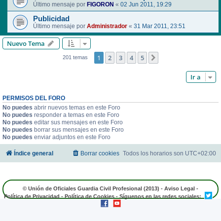
Último mensaje por
FIGORON
«
02 Jun 2011, 19:29
Publicidad
Último mensaje por
Administrador
«
31 Mar 2011, 23:51
Nuevo Tema
1
2
3
4
5
Siguiente
201 temas
Ir a
PERMISOS DEL FORO
No puedes
abrir nuevos temas en este Foro
No puedes
responder a temas en este Foro
No puedes
editar sus mensajes en este Foro
No puedes
borrar sus mensajes en este Foro
No puedes
enviar adjuntos en este Foro
Índice general
Borrar cookies
Todos los horarios son
UTC+02:00
© Unión de Oficiales Guardia Civil Profesional (2013) -
Aviso Legal
-
Política de Privacidad
-
Política de Cookies
- Síguenos en las redes sociales: