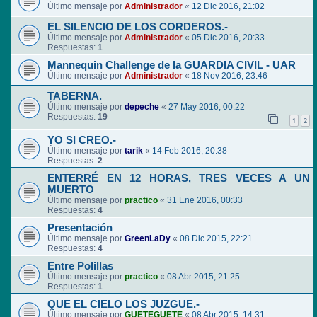
Último mensaje por
Administrador
«
12 Dic 2016, 21:02
EL SILENCIO DE LOS CORDEROS.-
Último mensaje por
Administrador
«
05 Dic 2016, 20:33
Respuestas:
1
Mannequin Challenge de la GUARDIA CIVIL - UAR
Último mensaje por
Administrador
«
18 Nov 2016, 23:46
TABERNA.
Último mensaje por
depeche
«
27 May 2016, 00:22
Respuestas:
19
1
2
YO SI CREO.-
Último mensaje por
tarik
«
14 Feb 2016, 20:38
Respuestas:
2
ENTERRÉ EN 12 HORAS, TRES VECES A UN
MUERTO
Último mensaje por
practico
«
31 Ene 2016, 00:33
Respuestas:
4
Presentación
Último mensaje por
GreenLaDy
«
08 Dic 2015, 22:21
Respuestas:
4
Entre Polillas
Último mensaje por
practico
«
08 Abr 2015, 21:25
Respuestas:
1
QUE EL CIELO LOS JUZGUE.-
Último mensaje por
GUETEGUETE
«
08 Abr 2015, 14:31