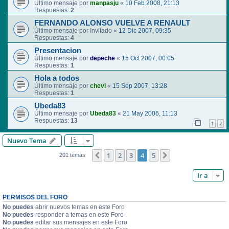
Último mensaje por
manpasju
«
10 Feb 2008, 21:13
Respuestas:
2
FERNANDO ALONSO VUELVE A RENAULT
Último mensaje por
Invitado
«
12 Dic 2007, 09:35
Respuestas:
4
Presentacion
Último mensaje por
depeche
«
15 Oct 2007, 00:05
Respuestas:
1
Hola a todos
Último mensaje por
chevi
«
15 Sep 2007, 13:28
Respuestas:
1
Ubeda83
Último mensaje por
Ubeda83
«
21 May 2006, 11:13
Respuestas:
13
1
2
Nuevo Tema
1
2
3
4
5
Anterior
Siguiente
201 temas
Ir a
PERMISOS DEL FORO
No puedes
abrir nuevos temas en este Foro
No puedes
responder a temas en este Foro
No puedes
editar sus mensajes en este Foro