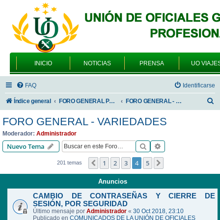
INICIO
NOTICIAS
PRENSA
UO VIAJE
FAQ
Identificarse
B
Índice general
FORO GENERAL PARA TODOS LOS USUARIOS
FORO GENERAL - VARIEDADES
u
FORO GENERAL - VARIEDADES
s
Moderador:
Administrador
c
Buscar
Búsqueda avanzad
Nuevo Tema
a
1
2
3
4
5
Anterior
Siguiente
201 temas
r
Anuncios
CAMBIO DE CONTRASEÑAS Y CIERRE DE
SESIÓN, POR SEGURIDAD
Último mensaje por
Administrador
«
30 Oct 2018, 23:10
Publicado en
COMUNICADOS DE LA UNIÓN DE OFICIALES