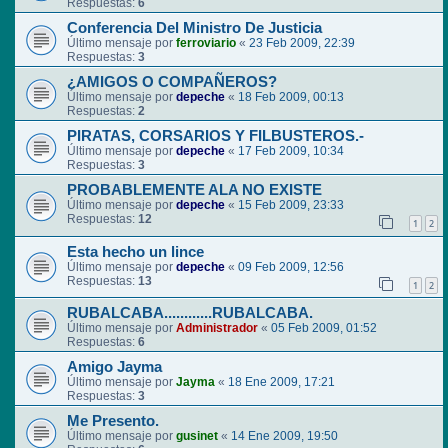
Respuestas:
6
Conferencia Del Ministro De Justicia
Último mensaje por
ferroviario
«
23 Feb 2009, 22:39
Respuestas:
3
¿AMIGOS O COMPAÑEROS?
Último mensaje por
depeche
«
18 Feb 2009, 00:13
Respuestas:
2
PIRATAS, CORSARIOS Y FILBUSTEROS.-
Último mensaje por
depeche
«
17 Feb 2009, 10:34
Respuestas:
3
PROBABLEMENTE ALA NO EXISTE
Último mensaje por
depeche
«
15 Feb 2009, 23:33
Respuestas:
12
1
2
Esta hecho un lince
Último mensaje por
depeche
«
09 Feb 2009, 12:56
Respuestas:
13
1
2
RUBALCABA............RUBALCABA.
Último mensaje por
Administrador
«
05 Feb 2009, 01:52
Respuestas:
6
Amigo Jayma
Último mensaje por
Jayma
«
18 Ene 2009, 17:21
Respuestas:
3
Me Presento.
Último mensaje por
gusinet
«
14 Ene 2009, 19:50