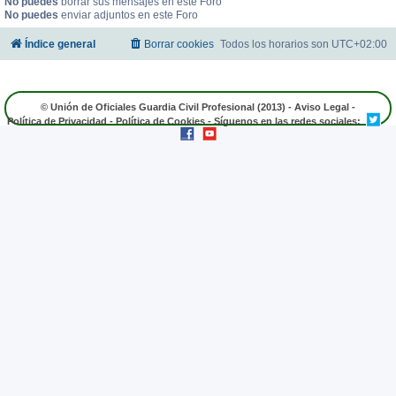
No puedes
borrar sus mensajes en este Foro
No puedes
enviar adjuntos en este Foro
Índice general
Borrar cookies
Todos los horarios son
UTC+02:00
© Unión de Oficiales Guardia Civil Profesional (2013) -
Aviso Legal
-
Política de Privacidad
-
Política de Cookies
- Síguenos en las redes sociales: