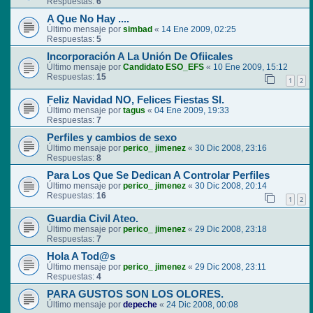
Respuestas:
6
A Que No Hay ....
Último mensaje por
simbad
«
14 Ene 2009, 02:25
Respuestas:
5
Incorporación A La Unión De Ofiicales
Último mensaje por
Candidato ESO_EFS
«
10 Ene 2009, 15:12
Respuestas:
15
1
2
Feliz Navidad NO, Felices Fiestas SI.
Último mensaje por
tagus
«
04 Ene 2009, 19:33
Respuestas:
7
Perfiles y cambios de sexo
Último mensaje por
perico_ jimenez
«
30 Dic 2008, 23:16
Respuestas:
8
Para Los Que Se Dedican A Controlar Perfiles
Último mensaje por
perico_ jimenez
«
30 Dic 2008, 20:14
Respuestas:
16
1
2
Guardia Civil Ateo.
Último mensaje por
perico_ jimenez
«
29 Dic 2008, 23:18
Respuestas:
7
Hola A Tod@s
Último mensaje por
perico_ jimenez
«
29 Dic 2008, 23:11
Respuestas:
4
PARA GUSTOS SON LOS OLORES.
Último mensaje por
depeche
«
24 Dic 2008, 00:08