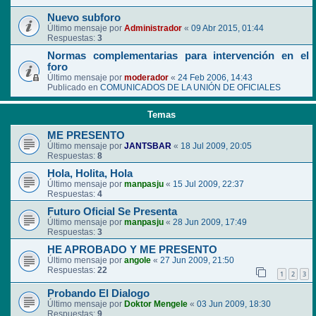
Nuevo subforo
Último mensaje por
Administrador
«
09 Abr 2015, 01:44
Respuestas:
3
Normas complementarias para intervención en el
foro
Último mensaje por
moderador
«
24 Feb 2006, 14:43
Publicado en
COMUNICADOS DE LA UNIÓN DE OFICIALES
Temas
ME PRESENTO
Último mensaje por
JANTSBAR
«
18 Jul 2009, 20:05
Respuestas:
8
Hola, Holita, Hola
Último mensaje por
manpasju
«
15 Jul 2009, 22:37
Respuestas:
4
Futuro Oficial Se Presenta
Último mensaje por
manpasju
«
28 Jun 2009, 17:49
Respuestas:
3
HE APROBADO Y ME PRESENTO
Último mensaje por
angole
«
27 Jun 2009, 21:50
Respuestas:
22
1
2
3
Probando El Dialogo
Último mensaje por
Doktor Mengele
«
03 Jun 2009, 18:30
Respuestas:
9