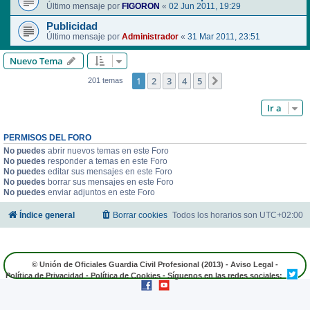
Último mensaje por
FIGORON
«
02 Jun 2011, 19:29
Publicidad
Último mensaje por
Administrador
«
31 Mar 2011, 23:51
Nuevo Tema
1
2
3
4
5
Siguiente
201 temas
Ir a
PERMISOS DEL FORO
No puedes
abrir nuevos temas en este Foro
No puedes
responder a temas en este Foro
No puedes
editar sus mensajes en este Foro
No puedes
borrar sus mensajes en este Foro
No puedes
enviar adjuntos en este Foro
Índice general
Borrar cookies
Todos los horarios son
UTC+02:00
© Unión de Oficiales Guardia Civil Profesional (2013) -
Aviso Legal
-
Política de Privacidad
-
Política de Cookies
- Síguenos en las redes sociales: