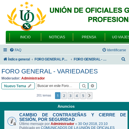
INICIO
NOTICIAS
PRENSA
UO VIAJE
FAQ
Identificarse
B
Índice general
FORO GENERAL PARA TODOS LOS USUARIOS
FORO GENERAL - VARIEDADES
u
FORO GENERAL - VARIEDADES
s
Moderador:
Administrador
c
Buscar
Búsqueda avanzad
Nuevo Tema
a
1
2
3
4
5
Siguiente
201 temas
r
Anuncios
CAMBIO DE CONTRASEÑAS Y CIERRE DE
SESIÓN, POR SEGURIDAD
Último mensaje por
Administrador
«
30 Oct 2018, 23:10
Publicado en
COMUNICADOS DE LA UNIÓN DE OFICIALES