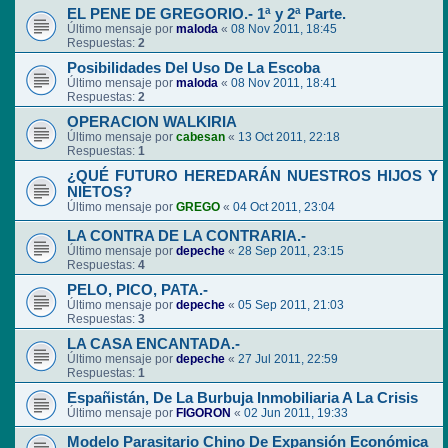
EL PENE DE GREGORIO.- 1ª y 2ª Parte.
Último mensaje por
maloda
«
08 Nov 2011, 18:45
Respuestas:
2
Posibilidades Del Uso De La Escoba
Último mensaje por
maloda
«
08 Nov 2011, 18:41
Respuestas:
2
OPERACION WALKIRIA
Último mensaje por
cabesan
«
13 Oct 2011, 22:18
Respuestas:
1
¿QUÉ FUTURO HEREDARÁN NUESTROS HIJOS Y
NIETOS?
Último mensaje por
GREGO
«
04 Oct 2011, 23:04
LA CONTRA DE LA CONTRARIA.-
Último mensaje por
depeche
«
28 Sep 2011, 23:15
Respuestas:
4
PELO, PICO, PATA.-
Último mensaje por
depeche
«
05 Sep 2011, 21:03
Respuestas:
3
LA CASA ENCANTADA.-
Último mensaje por
depeche
«
27 Jul 2011, 22:59
Respuestas:
1
Españistán, De La Burbuja Inmobiliaria A La Crisis
Último mensaje por
FIGORON
«
02 Jun 2011, 19:33
Modelo Parasitario Chino De Expansión Económica