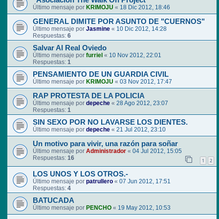
"Asociación The Walk On Project"
Último mensaje por
KRIMOJU
«
18 Dic 2012, 18:46
GENERAL DIMITE POR ASUNTO DE "CUERNOS"
Último mensaje por
Jasmine
«
10 Dic 2012, 14:28
Respuestas:
6
Salvar Al Real Oviedo
Último mensaje por
furriel
«
10 Nov 2012, 22:01
Respuestas:
1
PENSAMIENTO DE UN GUARDIA CIVIL
Último mensaje por
KRIMOJU
«
03 Nov 2012, 17:47
RAP PROTESTA DE LA POLICIA
Último mensaje por
depeche
«
28 Ago 2012, 23:07
Respuestas:
1
SIN SEXO POR NO LAVARSE LOS DIENTES.
Último mensaje por
depeche
«
21 Jul 2012, 23:10
Un motivo para vivir, una razón para soñar
Último mensaje por
Administrador
«
04 Jul 2012, 15:05
Respuestas:
16
1
2
LOS UNOS Y LOS OTROS.-
Último mensaje por
patrullero
«
07 Jun 2012, 17:51
Respuestas:
4
BATUCADA
Último mensaje por
PENCHO
«
19 May 2012, 10:53