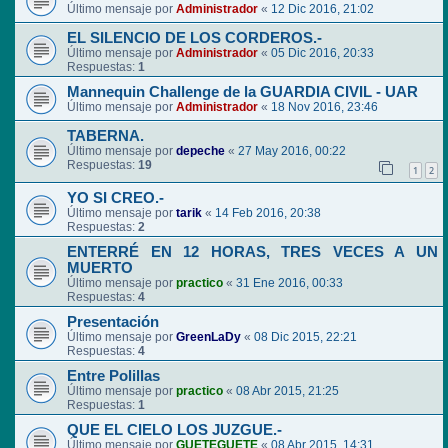
Último mensaje por
Administrador
«
12 Dic 2016, 21:02
EL SILENCIO DE LOS CORDEROS.-
Último mensaje por
Administrador
«
05 Dic 2016, 20:33
Respuestas:
1
Mannequin Challenge de la GUARDIA CIVIL - UAR
Último mensaje por
Administrador
«
18 Nov 2016, 23:46
TABERNA.
Último mensaje por
depeche
«
27 May 2016, 00:22
Respuestas:
19
1
2
YO SI CREO.-
Último mensaje por
tarik
«
14 Feb 2016, 20:38
Respuestas:
2
ENTERRÉ EN 12 HORAS, TRES VECES A UN
MUERTO
Último mensaje por
practico
«
31 Ene 2016, 00:33
Respuestas:
4
Presentación
Último mensaje por
GreenLaDy
«
08 Dic 2015, 22:21
Respuestas:
4
Entre Polillas
Último mensaje por
practico
«
08 Abr 2015, 21:25
Respuestas:
1
QUE EL CIELO LOS JUZGUE.-
Último mensaje por
GUETEGUETE
«
08 Abr 2015, 14:31