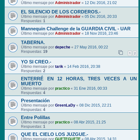
Último mensaje por
Administrador
«
12 Dic 2016, 21:02
EL SILENCIO DE LOS CORDEROS.-
Último mensaje por
Administrador
«
05 Dic 2016, 20:33
Respuestas:
1
Mannequin Challenge de la GUARDIA CIVIL - UAR
Último mensaje por
Administrador
«
18 Nov 2016, 23:46
TABERNA.
Último mensaje por
depeche
«
27 May 2016, 00:22
Respuestas:
19
1
2
YO SI CREO.-
Último mensaje por
tarik
«
14 Feb 2016, 20:38
Respuestas:
2
ENTERRÉ EN 12 HORAS, TRES VECES A UN
MUERTO
Último mensaje por
practico
«
31 Ene 2016, 00:33
Respuestas:
4
Presentación
Último mensaje por
GreenLaDy
«
08 Dic 2015, 22:21
Respuestas:
4
Entre Polillas
Último mensaje por
practico
«
08 Abr 2015, 21:25
Respuestas:
1
QUE EL CIELO LOS JUZGUE.-
Último mensaje por
GUETEGUETE
«
08 Abr 2015, 14:31