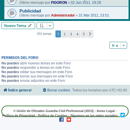
Último mensaje por
FIGORON
«
02 Jun 2011, 19:29
Publicidad
Último mensaje por
Administrador
«
31 Mar 2011, 23:51
Nuevo Tema
1
2
3
4
5
Siguiente
201 temas
Ir a
PERMISOS DEL FORO
No puedes
abrir nuevos temas en este Foro
No puedes
responder a temas en este Foro
No puedes
editar sus mensajes en este Foro
No puedes
borrar sus mensajes en este Foro
No puedes
enviar adjuntos en este Foro
Índice general
Borrar cookies
Todos los horarios son
UTC+02:00
© Unión de Oficiales Guardia Civil Profesional (2013) -
Aviso Legal
-
Política de Privacidad
-
Política de Cookies
- Síguenos en las redes sociales: