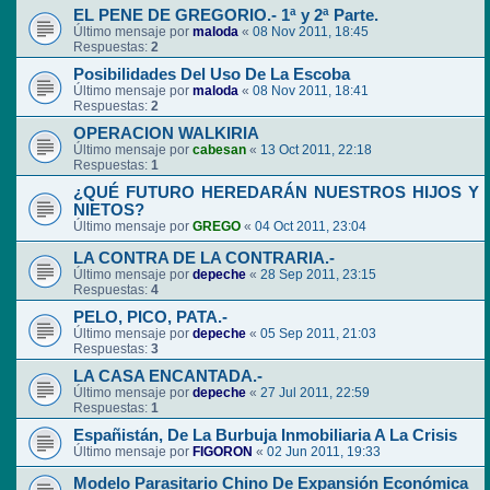
EL PENE DE GREGORIO.- 1ª y 2ª Parte.
Último mensaje por
maloda
«
08 Nov 2011, 18:45
Respuestas:
2
Posibilidades Del Uso De La Escoba
Último mensaje por
maloda
«
08 Nov 2011, 18:41
Respuestas:
2
OPERACION WALKIRIA
Último mensaje por
cabesan
«
13 Oct 2011, 22:18
Respuestas:
1
¿QUÉ FUTURO HEREDARÁN NUESTROS HIJOS Y
NIETOS?
Último mensaje por
GREGO
«
04 Oct 2011, 23:04
LA CONTRA DE LA CONTRARIA.-
Último mensaje por
depeche
«
28 Sep 2011, 23:15
Respuestas:
4
PELO, PICO, PATA.-
Último mensaje por
depeche
«
05 Sep 2011, 21:03
Respuestas:
3
LA CASA ENCANTADA.-
Último mensaje por
depeche
«
27 Jul 2011, 22:59
Respuestas:
1
Españistán, De La Burbuja Inmobiliaria A La Crisis
Último mensaje por
FIGORON
«
02 Jun 2011, 19:33
Modelo Parasitario Chino De Expansión Económica