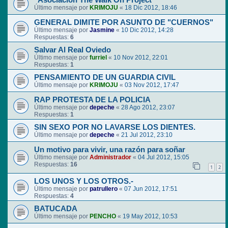
"Asociación The Walk On Project"
Último mensaje por
KRIMOJU
«
18 Dic 2012, 18:46
GENERAL DIMITE POR ASUNTO DE "CUERNOS"
Último mensaje por
Jasmine
«
10 Dic 2012, 14:28
Respuestas:
6
Salvar Al Real Oviedo
Último mensaje por
furriel
«
10 Nov 2012, 22:01
Respuestas:
1
PENSAMIENTO DE UN GUARDIA CIVIL
Último mensaje por
KRIMOJU
«
03 Nov 2012, 17:47
RAP PROTESTA DE LA POLICIA
Último mensaje por
depeche
«
28 Ago 2012, 23:07
Respuestas:
1
SIN SEXO POR NO LAVARSE LOS DIENTES.
Último mensaje por
depeche
«
21 Jul 2012, 23:10
Un motivo para vivir, una razón para soñar
Último mensaje por
Administrador
«
04 Jul 2012, 15:05
Respuestas:
16
1
2
LOS UNOS Y LOS OTROS.-
Último mensaje por
patrullero
«
07 Jun 2012, 17:51
Respuestas:
4
BATUCADA
Último mensaje por
PENCHO
«
19 May 2012, 10:53