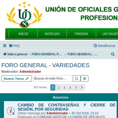
INICIO
NOTICIAS
PRENSA
UO VIAJE
FAQ
Identificarse
B
Índice general
FORO GENERAL PARA TODOS LOS USUARIOS
FORO GENERAL - VARIEDADES
u
FORO GENERAL - VARIEDADES
s
Moderador:
Administrador
c
Buscar
Búsqueda avanzad
Nuevo Tema
a
1
2
3
4
5
Siguiente
201 temas
r
Anuncios
CAMBIO DE CONTRASEÑAS Y CIERRE DE
SESIÓN, POR SEGURIDAD
Último mensaje por
Administrador
«
30 Oct 2018, 23:10
Publicado en
COMUNICADOS DE LA UNIÓN DE OFICIALES