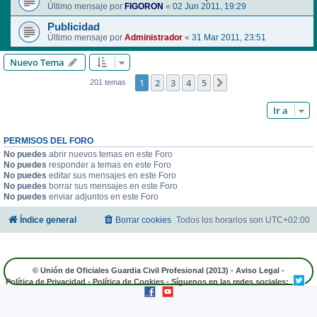
Último mensaje por
FIGORON
«
02 Jun 2011, 19:29
Publicidad
Último mensaje por
Administrador
«
31 Mar 2011, 23:51
Nuevo Tema
1
2
3
4
5
Siguiente
201 temas
Ir a
PERMISOS DEL FORO
No puedes
abrir nuevos temas en este Foro
No puedes
responder a temas en este Foro
No puedes
editar sus mensajes en este Foro
No puedes
borrar sus mensajes en este Foro
No puedes
enviar adjuntos en este Foro
Índice general
Borrar cookies
Todos los horarios son
UTC+02:00
© Unión de Oficiales Guardia Civil Profesional (2013) -
Aviso Legal
-
Política de Privacidad
-
Política de Cookies
- Síguenos en las redes sociales: