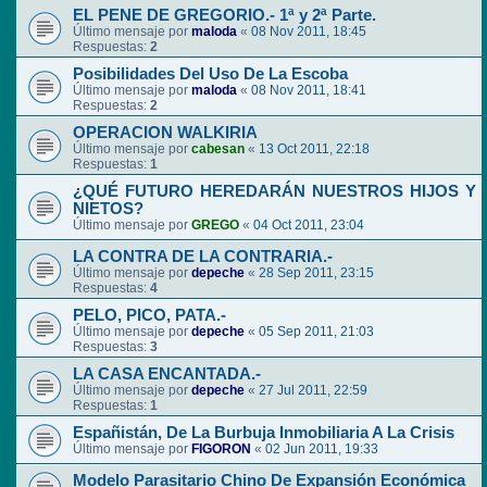
EL PENE DE GREGORIO.- 1ª y 2ª Parte.
Último mensaje por
maloda
«
08 Nov 2011, 18:45
Respuestas:
2
Posibilidades Del Uso De La Escoba
Último mensaje por
maloda
«
08 Nov 2011, 18:41
Respuestas:
2
OPERACION WALKIRIA
Último mensaje por
cabesan
«
13 Oct 2011, 22:18
Respuestas:
1
¿QUÉ FUTURO HEREDARÁN NUESTROS HIJOS Y
NIETOS?
Último mensaje por
GREGO
«
04 Oct 2011, 23:04
LA CONTRA DE LA CONTRARIA.-
Último mensaje por
depeche
«
28 Sep 2011, 23:15
Respuestas:
4
PELO, PICO, PATA.-
Último mensaje por
depeche
«
05 Sep 2011, 21:03
Respuestas:
3
LA CASA ENCANTADA.-
Último mensaje por
depeche
«
27 Jul 2011, 22:59
Respuestas:
1
Españistán, De La Burbuja Inmobiliaria A La Crisis
Último mensaje por
FIGORON
«
02 Jun 2011, 19:33
Modelo Parasitario Chino De Expansión Económica