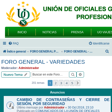
INICIO
NOTICIAS
PRENSA
UO VIAJE
FAQ
Identificarse
B
Índice general
FORO GENERAL PARA TODOS LOS USUARIOS
FORO GENERAL - VARIEDADES
u
FORO GENERAL - VARIEDADES
s
Moderador:
Administrador
c
Buscar
Búsqueda avanzad
Nuevo Tema
a
1
2
3
4
5
Siguiente
201 temas
r
Anuncios
CAMBIO DE CONTRASEÑAS Y CIERRE DE
SESIÓN, POR SEGURIDAD
Último mensaje por
Administrador
«
30 Oct 2018, 23:10
Publicado en
COMUNICADOS DE LA UNIÓN DE OFICIALES