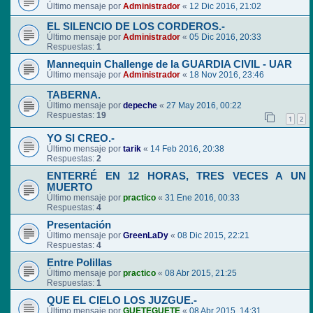
Último mensaje por
Administrador
«
12 Dic 2016, 21:02
EL SILENCIO DE LOS CORDEROS.-
Último mensaje por
Administrador
«
05 Dic 2016, 20:33
Respuestas:
1
Mannequin Challenge de la GUARDIA CIVIL - UAR
Último mensaje por
Administrador
«
18 Nov 2016, 23:46
TABERNA.
Último mensaje por
depeche
«
27 May 2016, 00:22
Respuestas:
19
1
2
YO SI CREO.-
Último mensaje por
tarik
«
14 Feb 2016, 20:38
Respuestas:
2
ENTERRÉ EN 12 HORAS, TRES VECES A UN
MUERTO
Último mensaje por
practico
«
31 Ene 2016, 00:33
Respuestas:
4
Presentación
Último mensaje por
GreenLaDy
«
08 Dic 2015, 22:21
Respuestas:
4
Entre Polillas
Último mensaje por
practico
«
08 Abr 2015, 21:25
Respuestas:
1
QUE EL CIELO LOS JUZGUE.-
Último mensaje por
GUETEGUETE
«
08 Abr 2015, 14:31