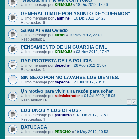
"Asociación The Walk On Project"
Último mensaje por
KRIMOJU
«
18 Dic 2012, 18:46
GENERAL DIMITE POR ASUNTO DE "CUERNOS"
Último mensaje por
Jasmine
«
10 Dic 2012, 14:28
Respuestas:
6
Salvar Al Real Oviedo
Último mensaje por
furriel
«
10 Nov 2012, 22:01
Respuestas:
1
PENSAMIENTO DE UN GUARDIA CIVIL
Último mensaje por
KRIMOJU
«
03 Nov 2012, 17:47
RAP PROTESTA DE LA POLICIA
Último mensaje por
depeche
«
28 Ago 2012, 23:07
Respuestas:
1
SIN SEXO POR NO LAVARSE LOS DIENTES.
Último mensaje por
depeche
«
21 Jul 2012, 23:10
Un motivo para vivir, una razón para soñar
Último mensaje por
Administrador
«
04 Jul 2012, 15:05
Respuestas:
16
1
2
LOS UNOS Y LOS OTROS.-
Último mensaje por
patrullero
«
07 Jun 2012, 17:51
Respuestas:
4
BATUCADA
Último mensaje por
PENCHO
«
19 May 2012, 10:53