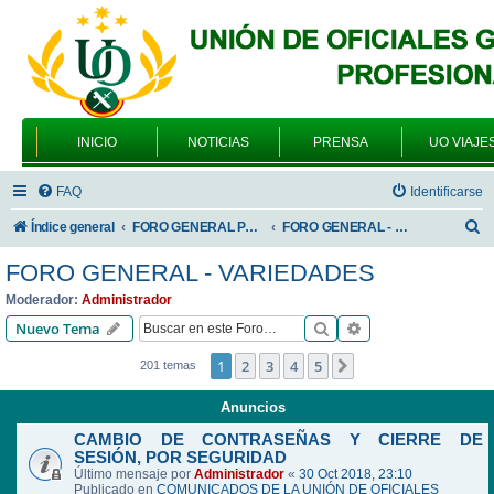
INICIO
NOTICIAS
PRENSA
UO VIAJE
FAQ
Identificarse
B
Índice general
FORO GENERAL PARA TODOS LOS USUARIOS
FORO GENERAL - VARIEDADES
u
FORO GENERAL - VARIEDADES
s
Moderador:
Administrador
c
Buscar
Búsqueda avanzad
Nuevo Tema
a
1
2
3
4
5
Siguiente
201 temas
r
Anuncios
CAMBIO DE CONTRASEÑAS Y CIERRE DE
SESIÓN, POR SEGURIDAD
Último mensaje por
Administrador
«
30 Oct 2018, 23:10
Publicado en
COMUNICADOS DE LA UNIÓN DE OFICIALES