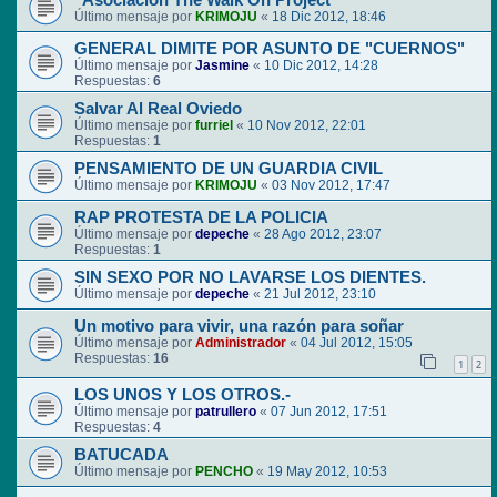
"Asociación The Walk On Project"
Último mensaje por
KRIMOJU
«
18 Dic 2012, 18:46
GENERAL DIMITE POR ASUNTO DE "CUERNOS"
Último mensaje por
Jasmine
«
10 Dic 2012, 14:28
Respuestas:
6
Salvar Al Real Oviedo
Último mensaje por
furriel
«
10 Nov 2012, 22:01
Respuestas:
1
PENSAMIENTO DE UN GUARDIA CIVIL
Último mensaje por
KRIMOJU
«
03 Nov 2012, 17:47
RAP PROTESTA DE LA POLICIA
Último mensaje por
depeche
«
28 Ago 2012, 23:07
Respuestas:
1
SIN SEXO POR NO LAVARSE LOS DIENTES.
Último mensaje por
depeche
«
21 Jul 2012, 23:10
Un motivo para vivir, una razón para soñar
Último mensaje por
Administrador
«
04 Jul 2012, 15:05
Respuestas:
16
1
2
LOS UNOS Y LOS OTROS.-
Último mensaje por
patrullero
«
07 Jun 2012, 17:51
Respuestas:
4
BATUCADA
Último mensaje por
PENCHO
«
19 May 2012, 10:53