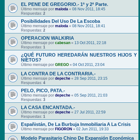
EL PENE DE GREGORIO.- 1ª y 2ª Parte.
Último mensaje por
maloda
«
08 Nov 2011, 18:45
Respuestas:
2
Posibilidades Del Uso De La Escoba
Último mensaje por
maloda
«
08 Nov 2011, 18:41
Respuestas:
2
OPERACION WALKIRIA
Último mensaje por
cabesan
«
13 Oct 2011, 22:18
Respuestas:
1
¿QUÉ FUTURO HEREDARÁN NUESTROS HIJOS Y
NIETOS?
Último mensaje por
GREGO
«
04 Oct 2011, 23:04
LA CONTRA DE LA CONTRARIA.-
Último mensaje por
depeche
«
28 Sep 2011, 23:15
Respuestas:
4
PELO, PICO, PATA.-
Último mensaje por
depeche
«
05 Sep 2011, 21:03
Respuestas:
3
LA CASA ENCANTADA.-
Último mensaje por
depeche
«
27 Jul 2011, 22:59
Respuestas:
1
Españistán, De La Burbuja Inmobiliaria A La Crisis
Último mensaje por
FIGORON
«
02 Jun 2011, 19:33
Modelo Parasitario Chino De Expansión Económica