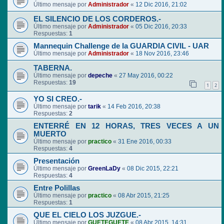
Último mensaje por
Administrador
«
12 Dic 2016, 21:02
EL SILENCIO DE LOS CORDEROS.-
Último mensaje por
Administrador
«
05 Dic 2016, 20:33
Respuestas:
1
Mannequin Challenge de la GUARDIA CIVIL - UAR
Último mensaje por
Administrador
«
18 Nov 2016, 23:46
TABERNA.
Último mensaje por
depeche
«
27 May 2016, 00:22
Respuestas:
19
1
2
YO SI CREO.-
Último mensaje por
tarik
«
14 Feb 2016, 20:38
Respuestas:
2
ENTERRÉ EN 12 HORAS, TRES VECES A UN
MUERTO
Último mensaje por
practico
«
31 Ene 2016, 00:33
Respuestas:
4
Presentación
Último mensaje por
GreenLaDy
«
08 Dic 2015, 22:21
Respuestas:
4
Entre Polillas
Último mensaje por
practico
«
08 Abr 2015, 21:25
Respuestas:
1
QUE EL CIELO LOS JUZGUE.-
Último mensaje por
GUETEGUETE
«
08 Abr 2015, 14:31