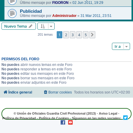
Último mensaje por
FIGORON
«
02 Jun 2011, 19:29
Publicidad
Último mensaje por
Administrador
«
31 Mar 2011, 23:51
Nuevo Tema
1
2
3
4
5
Siguiente
201 temas
Ir a
PERMISOS DEL FORO
No puedes
abrir nuevos temas en este Foro
No puedes
responder a temas en este Foro
No puedes
editar sus mensajes en este Foro
No puedes
borrar sus mensajes en este Foro
No puedes
enviar adjuntos en este Foro
Índice general
Borrar cookies
Todos los horarios son
UTC+02:00
© Unión de Oficiales Guardia Civil Profesional (2013) -
Aviso Legal
-
Política de Privacidad
-
Política de Cookies
- Síguenos en las redes sociales: