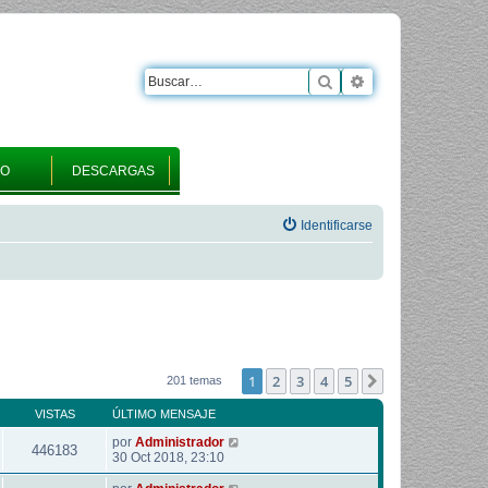
Buscar
Búsqueda avanza
RO
DESCARGAS
Identificarse
1
2
3
4
5
Siguiente
201 temas
VISTAS
ÚLTIMO MENSAJE
por
Administrador
446183
30 Oct 2018, 23:10