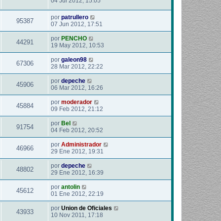
04 Jul 2012, 15:05
por
patrullero
95387
07 Jun 2012, 17:51
por
PENCHO
44291
19 May 2012, 10:53
por
galeon98
67306
28 Mar 2012, 22:22
por
depeche
45906
06 Mar 2012, 16:26
por
moderador
45884
09 Feb 2012, 21:12
por
Bel
91754
04 Feb 2012, 20:52
por
Administrador
46966
29 Ene 2012, 19:31
por
depeche
48802
29 Ene 2012, 16:39
por
antolin
45612
01 Ene 2012, 22:19
por
Union de Oficiales
43933
10 Nov 2011, 17:18