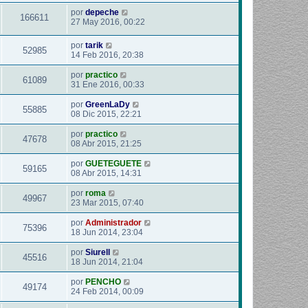
por
depeche
166611
27 May 2016, 00:22
por
tarik
52985
14 Feb 2016, 20:38
por
practico
61089
31 Ene 2016, 00:33
por
GreenLaDy
55885
08 Dic 2015, 22:21
por
practico
47678
08 Abr 2015, 21:25
por
GUETEGUETE
59165
08 Abr 2015, 14:31
por
roma
49967
23 Mar 2015, 07:40
por
Administrador
75396
18 Jun 2014, 23:04
por
Siurell
45516
18 Jun 2014, 21:04
por
PENCHO
49174
24 Feb 2014, 00:09