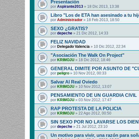
Presentación
por
Aspirante2013
»
18 Dic 2013, 13:38
Libro "Los de ETA han asesinado a tu hij
por
Administrador
»
18 Feb 2013, 18:50
SEXO ¿GRATIS?
por
depeche
»
21 Dic 2012, 14:33
FELIZ NAVIDAD
por
Delegado Valencia
»
10 Dic 2012, 22:34
"Asociación The Walk On Project"
por
KRIMOJU
»
18 Dic 2012, 18:46
GENERAL DIMITE POR ASUNTO DE "
por
peligro
»
10 Nov 2012, 00:33
Salvar Al Real Oviedo
por
KRIMOJU
»
10 Nov 2012, 13:07
PENSAMIENTO DE UN GUARDIA CIVIL
por
KRIMOJU
»
03 Nov 2012, 17:47
RAP PROTESTA DE LA POLICIA
por
KRIMOJU
»
22 Ago 2012, 00:50
SIN SEXO POR NO LAVARSE LOS DIEN
por
depeche
»
21 Jul 2012, 23:10
Un motivo para vivir, una razón para soñ