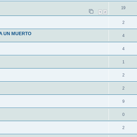
19
1
2
2
 A UN MUERTO
4
4
1
2
2
9
0
2