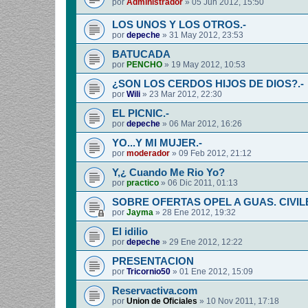
por
Administrador
»
05 Jun 2012, 15:50
LOS UNOS Y LOS OTROS.-
por
depeche
»
31 May 2012, 23:53
BATUCADA
por
PENCHO
»
19 May 2012, 10:53
¿SON LOS CERDOS HIJOS DE DIOS?.-
por
Wili
»
23 Mar 2012, 22:30
EL PICNIC.-
por
depeche
»
06 Mar 2012, 16:26
YO...Y MI MUJER.-
por
moderador
»
09 Feb 2012, 21:12
Y,¿ Cuando Me Rio Yo?
por
practico
»
06 Dic 2011, 01:13
SOBRE OFERTAS OPEL A GUAS. CIVIL
por
Jayma
»
28 Ene 2012, 19:32
El idilio
por
depeche
»
29 Ene 2012, 12:22
PRESENTACION
por
Tricornio50
»
01 Ene 2012, 15:09
Reservactiva.com
por
Union de Oficiales
»
10 Nov 2011, 17:18