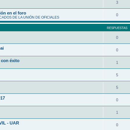
3
ón en el foro
0
ADOS DE LA UNIÓN DE OFICIALES
RESPUESTAS
0
ai
0
 con éxito
1
5
5
017
0
1
VIL - UAR
0