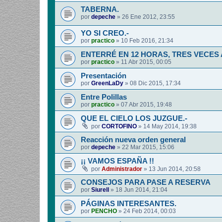
TABERNA.
por
depeche
»
26 Ene 2012, 23:55
YO SI CREO.-
por
practico
»
10 Feb 2016, 21:34
ENTERRÉ EN 12 HORAS, TRES VECES
por
practico
»
11 Abr 2015, 00:05
Presentación
por
GreenLaDy
»
08 Dic 2015, 17:34
Entre Polillas
por
practico
»
07 Abr 2015, 19:48
QUE EL CIELO LOS JUZGUE.-
por
CORTOFINO
»
14 May 2014, 19:38
Reacción nueva orden general
por
depeche
»
22 Mar 2015, 15:06
¡¡ VAMOS ESPAÑA !!
por
Administrador
»
13 Jun 2014, 20:58
CONSEJOS PARA PASE A RESERVA
por
Siurell
»
18 Jun 2014, 21:04
PÁGINAS INTERESANTES.
por
PENCHO
»
24 Feb 2014, 00:03