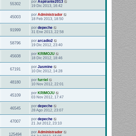
por
Aspirante2013
55302
19 Dic 2013, 16:42
por
Administrador
45003
18 Feb 2013, 18:50
por
depeche
91999
31 Ene 2013, 22:58
por
arcadio2
58796
19 Dic 2012, 23:40
por
KRIMOJU
45608
18 Dic 2012, 18:46
por
Jasmine
67191
10 Dic 2012, 14:28
por
furriel
48180
10 Nov 2012, 22:01
por
KRIMOJU
45109
03 Nov 2012, 17:47
por
depeche
46545
28 Ago 2012, 23:07
por
depeche
47007
21 Jul 2012, 23:10
por
Administrador
125494