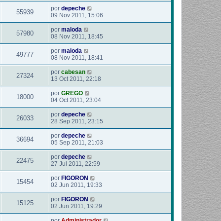
por
depeche
55939
09 Nov 2011, 15:06
por
maloda
57980
08 Nov 2011, 18:45
por
maloda
49777
08 Nov 2011, 18:41
por
cabesan
27324
13 Oct 2011, 22:18
por
GREGO
18000
04 Oct 2011, 23:04
por
depeche
26033
28 Sep 2011, 23:15
por
depeche
36694
05 Sep 2011, 21:03
por
depeche
22475
27 Jul 2011, 22:59
por
FIGORON
15454
02 Jun 2011, 19:33
por
FIGORON
15125
02 Jun 2011, 19:29
por
Administrador