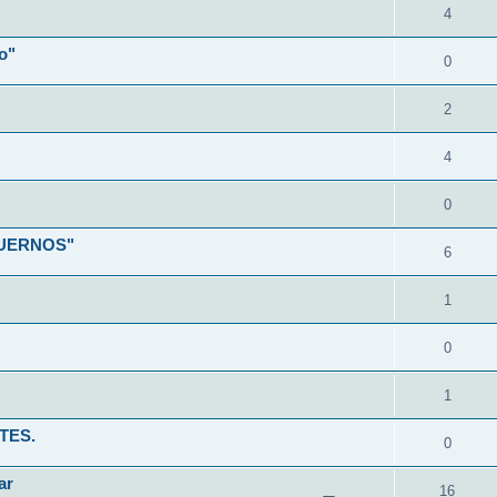
4
o"
0
2
4
0
CUERNOS"
6
1
0
1
TES.
0
ar
16