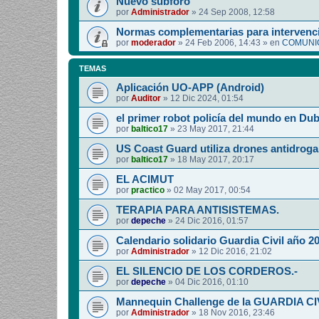
Nuevo subforo
por
Administrador
»
24 Sep 2008, 12:58
Normas complementarias para intervenci
por
moderador
»
24 Feb 2006, 14:43
» en
COMUNIC
TEMAS
Aplicación UO-APP (Android)
por
Auditor
»
12 Dic 2024, 01:54
el primer robot policía del mundo en Dub
por
baltico17
»
23 May 2017, 21:44
US Coast Guard utiliza drones antidroga
por
baltico17
»
18 May 2017, 20:17
EL ACIMUT
por
practico
»
02 May 2017, 00:54
TERAPIA PARA ANTISISTEMAS.
por
depeche
»
24 Dic 2016, 01:57
Calendario solidario Guardia Civil año 2
por
Administrador
»
12 Dic 2016, 21:02
EL SILENCIO DE LOS CORDEROS.-
por
depeche
»
04 Dic 2016, 01:10
Mannequin Challenge de la GUARDIA CI
por
Administrador
»
18 Nov 2016, 23:46