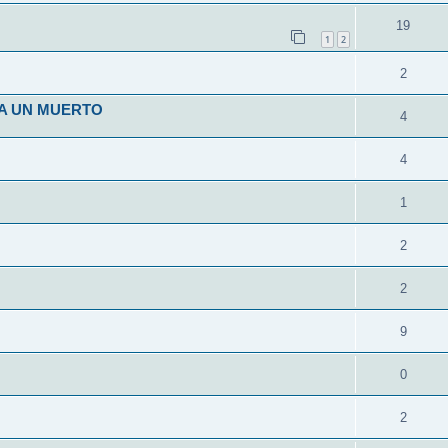
19
1
2
2
 A UN MUERTO
4
4
1
2
2
9
0
2