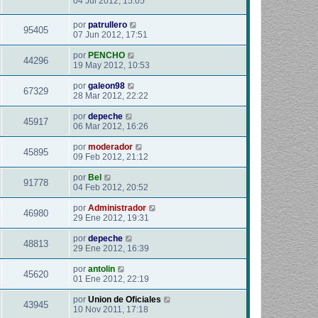
04 Jul 2012, 15:05
por
patrullero
95405
07 Jun 2012, 17:51
por
PENCHO
44296
19 May 2012, 10:53
por
galeon98
67329
28 Mar 2012, 22:22
por
depeche
45917
06 Mar 2012, 16:26
por
moderador
45895
09 Feb 2012, 21:12
por
Bel
91778
04 Feb 2012, 20:52
por
Administrador
46980
29 Ene 2012, 19:31
por
depeche
48813
29 Ene 2012, 16:39
por
antolin
45620
01 Ene 2012, 22:19
por
Union de Oficiales
43945
10 Nov 2011, 17:18