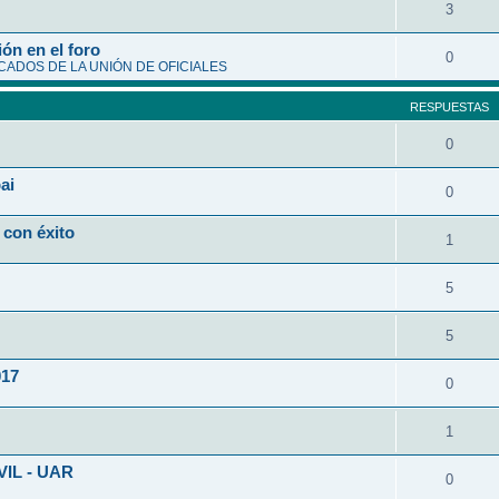
3
ón en el foro
0
ADOS DE LA UNIÓN DE OFICIALES
RESPUESTAS
0
ai
0
 con éxito
1
5
5
017
0
1
VIL - UAR
0