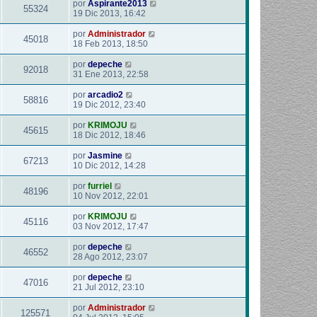
por
Aspirante2013
55324
19 Dic 2013, 16:42
por
Administrador
45018
18 Feb 2013, 18:50
por
depeche
92018
31 Ene 2013, 22:58
por
arcadio2
58816
19 Dic 2012, 23:40
por
KRIMOJU
45615
18 Dic 2012, 18:46
por
Jasmine
67213
10 Dic 2012, 14:28
por
furriel
48196
10 Nov 2012, 22:01
por
KRIMOJU
45116
03 Nov 2012, 17:47
por
depeche
46552
28 Ago 2012, 23:07
por
depeche
47016
21 Jul 2012, 23:10
por
Administrador
125571