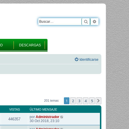
Buscar
Búsqueda avanza
RO
DESCARGAS
Identificarse
1
2
3
4
5
Siguiente
201 temas
VISTAS
ÚLTIMO MENSAJE
por
Administrador
446357
30 Oct 2018, 23:10