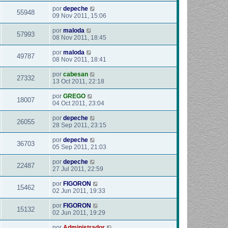
por
depeche
55948
09 Nov 2011, 15:06
por
maloda
57993
08 Nov 2011, 18:45
por
maloda
49787
08 Nov 2011, 18:41
por
cabesan
27332
13 Oct 2011, 22:18
por
GREGO
18007
04 Oct 2011, 23:04
por
depeche
26055
28 Sep 2011, 23:15
por
depeche
36703
05 Sep 2011, 21:03
por
depeche
22487
27 Jul 2011, 22:59
por
FIGORON
15462
02 Jun 2011, 19:33
por
FIGORON
15132
02 Jun 2011, 19:29
por
Administrador