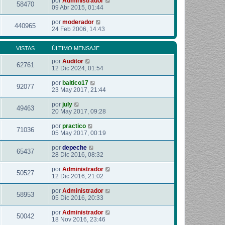
por
Administrador
58470
09 Abr 2015, 01:44
por
moderador
440965
24 Feb 2006, 14:43
VISTAS
ÚLTIMO MENSAJE
por
Auditor
62761
12 Dic 2024, 01:54
por
baltico17
92077
23 May 2017, 21:44
por
july
49463
20 May 2017, 09:28
por
practico
71036
05 May 2017, 00:19
por
depeche
65437
28 Dic 2016, 08:32
por
Administrador
50527
12 Dic 2016, 21:02
por
Administrador
58953
05 Dic 2016, 20:33
por
Administrador
50042
18 Nov 2016, 23:46