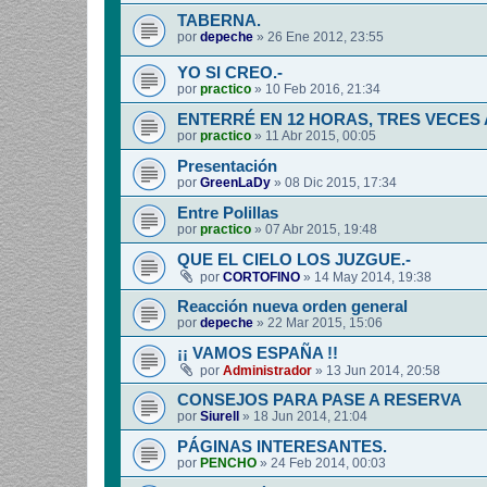
TABERNA.
por
depeche
»
26 Ene 2012, 23:55
YO SI CREO.-
por
practico
»
10 Feb 2016, 21:34
ENTERRÉ EN 12 HORAS, TRES VECES
por
practico
»
11 Abr 2015, 00:05
Presentación
por
GreenLaDy
»
08 Dic 2015, 17:34
Entre Polillas
por
practico
»
07 Abr 2015, 19:48
QUE EL CIELO LOS JUZGUE.-
por
CORTOFINO
»
14 May 2014, 19:38
Reacción nueva orden general
por
depeche
»
22 Mar 2015, 15:06
¡¡ VAMOS ESPAÑA !!
por
Administrador
»
13 Jun 2014, 20:58
CONSEJOS PARA PASE A RESERVA
por
Siurell
»
18 Jun 2014, 21:04
PÁGINAS INTERESANTES.
por
PENCHO
»
24 Feb 2014, 00:03