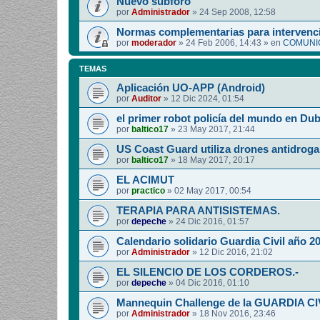
Nuevo subforo
por
Administrador
»
24 Sep 2008, 12:58
Normas complementarias para intervenci
por
moderador
»
24 Feb 2006, 14:43
» en
COMUNIC
TEMAS
Aplicación UO-APP (Android)
por
Auditor
»
12 Dic 2024, 01:54
el primer robot policía del mundo en Dub
por
baltico17
»
23 May 2017, 21:44
US Coast Guard utiliza drones antidroga
por
baltico17
»
18 May 2017, 20:17
EL ACIMUT
por
practico
»
02 May 2017, 00:54
TERAPIA PARA ANTISISTEMAS.
por
depeche
»
24 Dic 2016, 01:57
Calendario solidario Guardia Civil año 2
por
Administrador
»
12 Dic 2016, 21:02
EL SILENCIO DE LOS CORDEROS.-
por
depeche
»
04 Dic 2016, 01:10
Mannequin Challenge de la GUARDIA CI
por
Administrador
»
18 Nov 2016, 23:46