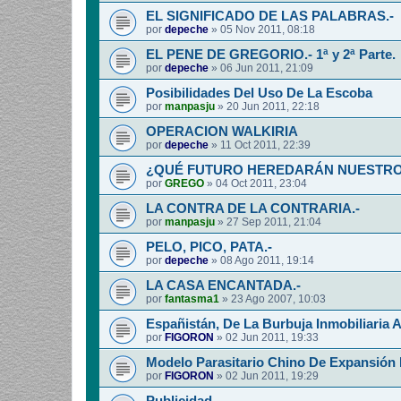
EL SIGNIFICADO DE LAS PALABRAS.-
por
depeche
»
05 Nov 2011, 08:18
EL PENE DE GREGORIO.- 1ª y 2ª Parte.
por
depeche
»
06 Jun 2011, 21:09
Posibilidades Del Uso De La Escoba
por
manpasju
»
20 Jun 2011, 22:18
OPERACION WALKIRIA
por
depeche
»
11 Oct 2011, 22:39
¿QUÉ FUTURO HEREDARÁN NUESTROS
por
GREGO
»
04 Oct 2011, 23:04
LA CONTRA DE LA CONTRARIA.-
por
manpasju
»
27 Sep 2011, 21:04
PELO, PICO, PATA.-
por
depeche
»
08 Ago 2011, 19:14
LA CASA ENCANTADA.-
por
fantasma1
»
23 Ago 2007, 10:03
Españistán, De La Burbuja Inmobiliaria A
por
FIGORON
»
02 Jun 2011, 19:33
Modelo Parasitario Chino De Expansión
por
FIGORON
»
02 Jun 2011, 19:29
Publicidad