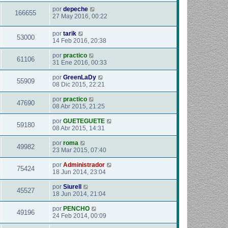
por
depeche
166655
27 May 2016, 00:22
por
tarik
53000
14 Feb 2016, 20:38
por
practico
61106
31 Ene 2016, 00:33
por
GreenLaDy
55909
08 Dic 2015, 22:21
por
practico
47690
08 Abr 2015, 21:25
por
GUETEGUETE
59180
08 Abr 2015, 14:31
por
roma
49982
23 Mar 2015, 07:40
por
Administrador
75424
18 Jun 2014, 23:04
por
Siurell
45527
18 Jun 2014, 21:04
por
PENCHO
49196
24 Feb 2014, 00:09