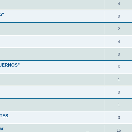
4
o"
0
2
4
0
CUERNOS"
6
1
0
1
TES.
0
ar
16