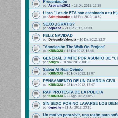
Presentación
por
Aspirante2013
»
18 Dic 2013, 13:38
Libro "Los de ETA han asesinado a tu hij
por
Administrador
»
18 Feb 2013, 18:50
SEXO ¿GRATIS?
por
depeche
»
21 Dic 2012, 14:33
FELIZ NAVIDAD
por
Delegado Valencia
»
10 Dic 2012, 22:34
"Asociación The Walk On Project"
por
KRIMOJU
»
18 Dic 2012, 18:46
GENERAL DIMITE POR ASUNTO DE "
por
peligro
»
10 Nov 2012, 00:33
Salvar Al Real Oviedo
por
KRIMOJU
»
10 Nov 2012, 13:07
PENSAMIENTO DE UN GUARDIA CIVIL
por
KRIMOJU
»
03 Nov 2012, 17:47
RAP PROTESTA DE LA POLICIA
por
KRIMOJU
»
22 Ago 2012, 00:50
SIN SEXO POR NO LAVARSE LOS DIEN
por
depeche
»
21 Jul 2012, 23:10
Un motivo para vivir, una razón para soñ