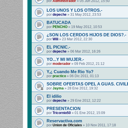
por
Administrador
»
05 Jun 2012, 15:50
LOS UNOS Y LOS OTROS.-
por
depeche
»
31 May 2012, 23:53
BATUCADA
por
PENCHO
»
19 May 2012, 10:53
¿SON LOS CERDOS HIJOS DE DIOS?.-
por
Wili
»
23 Mar 2012, 22:30
EL PICNIC.-
por
depeche
»
06 Mar 2012, 16:26
YO...Y MI MUJER.-
por
moderador
»
09 Feb 2012, 21:12
Y,¿ Cuando Me Rio Yo?
por
practico
»
06 Dic 2011, 01:13
SOBRE OFERTAS OPEL A GUAS. CIVIL
por
Jayma
»
28 Ene 2012, 19:32
El idilio
por
depeche
»
29 Ene 2012, 12:22
PRESENTACION
por
Tricornio50
»
01 Ene 2012, 15:09
Reservactiva.com
por
Union de Oficiales
»
10 Nov 2011, 17:18