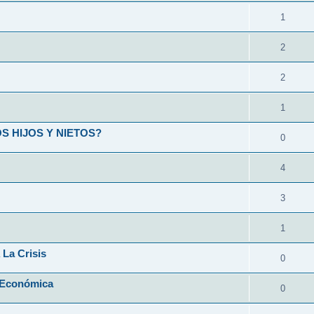
1
2
2
1
 HIJOS Y NIETOS?
0
4
3
1
 La Crisis
0
 Económica
0