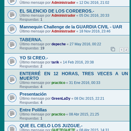
Último mensaje por
Administrador
«
12 Dic 2016, 21:02
EL SILENCIO DE LOS CORDEROS.-
Último mensaje por
Administrador
«
05 Dic 2016, 20:33
Respuestas:
1
Mannequin Challenge de la GUARDIA CIVIL - UAR
Último mensaje por
Administrador
«
18 Nov 2016, 23:46
TABERNA.
Último mensaje por
depeche
«
27 May 2016, 00:22
Respuestas:
19
1
2
YO SI CREO.-
Último mensaje por
tarik
«
14 Feb 2016, 20:38
Respuestas:
2
ENTERRÉ EN 12 HORAS, TRES VECES A UN
MUERTO
Último mensaje por
practico
«
31 Ene 2016, 00:33
Respuestas:
4
Presentación
Último mensaje por
GreenLaDy
«
08 Dic 2015, 22:21
Respuestas:
4
Entre Polillas
Último mensaje por
practico
«
08 Abr 2015, 21:25
Respuestas:
1
QUE EL CIELO LOS JUZGUE.-
Último mensaje por
GUETEGUETE
«
08 Abr 2015, 14:31