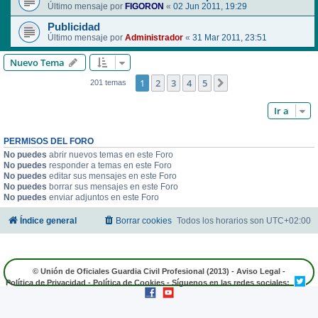
Último mensaje por
FIGORON
«
02 Jun 2011, 19:29
Publicidad
Último mensaje por
Administrador
«
31 Mar 2011, 23:51
Nuevo Tema
1
2
3
4
5
Siguiente
201 temas
Ir a
PERMISOS DEL FORO
No puedes
abrir nuevos temas en este Foro
No puedes
responder a temas en este Foro
No puedes
editar sus mensajes en este Foro
No puedes
borrar sus mensajes en este Foro
No puedes
enviar adjuntos en este Foro
Índice general
Borrar cookies
Todos los horarios son
UTC+02:00
© Unión de Oficiales Guardia Civil Profesional (2013) -
Aviso Legal
-
Política de Privacidad
-
Política de Cookies
- Síguenos en las redes sociales: