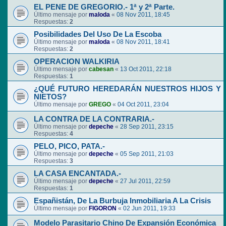
EL PENE DE GREGORIO.- 1ª y 2ª Parte.
Último mensaje por
maloda
«
08 Nov 2011, 18:45
Respuestas:
2
Posibilidades Del Uso De La Escoba
Último mensaje por
maloda
«
08 Nov 2011, 18:41
Respuestas:
2
OPERACION WALKIRIA
Último mensaje por
cabesan
«
13 Oct 2011, 22:18
Respuestas:
1
¿QUÉ FUTURO HEREDARÁN NUESTROS HIJOS Y
NIETOS?
Último mensaje por
GREGO
«
04 Oct 2011, 23:04
LA CONTRA DE LA CONTRARIA.-
Último mensaje por
depeche
«
28 Sep 2011, 23:15
Respuestas:
4
PELO, PICO, PATA.-
Último mensaje por
depeche
«
05 Sep 2011, 21:03
Respuestas:
3
LA CASA ENCANTADA.-
Último mensaje por
depeche
«
27 Jul 2011, 22:59
Respuestas:
1
Españistán, De La Burbuja Inmobiliaria A La Crisis
Último mensaje por
FIGORON
«
02 Jun 2011, 19:33
Modelo Parasitario Chino De Expansión Económica