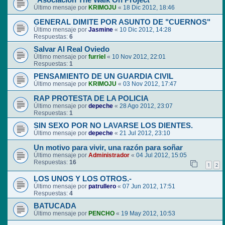
"Asociación The Walk On Project"
Último mensaje por
KRIMOJU
«
18 Dic 2012, 18:46
GENERAL DIMITE POR ASUNTO DE "CUERNOS"
Último mensaje por
Jasmine
«
10 Dic 2012, 14:28
Respuestas:
6
Salvar Al Real Oviedo
Último mensaje por
furriel
«
10 Nov 2012, 22:01
Respuestas:
1
PENSAMIENTO DE UN GUARDIA CIVIL
Último mensaje por
KRIMOJU
«
03 Nov 2012, 17:47
RAP PROTESTA DE LA POLICIA
Último mensaje por
depeche
«
28 Ago 2012, 23:07
Respuestas:
1
SIN SEXO POR NO LAVARSE LOS DIENTES.
Último mensaje por
depeche
«
21 Jul 2012, 23:10
Un motivo para vivir, una razón para soñar
Último mensaje por
Administrador
«
04 Jul 2012, 15:05
Respuestas:
16
1
2
LOS UNOS Y LOS OTROS.-
Último mensaje por
patrullero
«
07 Jun 2012, 17:51
Respuestas:
4
BATUCADA
Último mensaje por
PENCHO
«
19 May 2012, 10:53