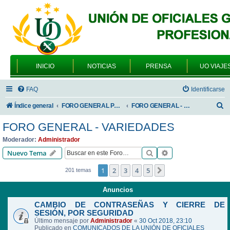
INICIO
NOTICIAS
PRENSA
UO VIAJE
FAQ
Identificarse
B
Índice general
FORO GENERAL PARA TODOS LOS USUARIOS
FORO GENERAL - VARIEDADES
u
FORO GENERAL - VARIEDADES
s
Moderador:
Administrador
c
Buscar
Búsqueda avanzad
Nuevo Tema
a
1
2
3
4
5
Siguiente
201 temas
r
Anuncios
CAMBIO DE CONTRASEÑAS Y CIERRE DE
SESIÓN, POR SEGURIDAD
Último mensaje por
Administrador
«
30 Oct 2018, 23:10
Publicado en
COMUNICADOS DE LA UNIÓN DE OFICIALES