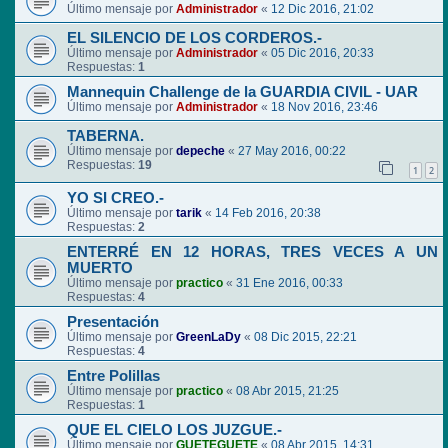
Último mensaje por
Administrador
«
12 Dic 2016, 21:02
EL SILENCIO DE LOS CORDEROS.-
Último mensaje por
Administrador
«
05 Dic 2016, 20:33
Respuestas:
1
Mannequin Challenge de la GUARDIA CIVIL - UAR
Último mensaje por
Administrador
«
18 Nov 2016, 23:46
TABERNA.
Último mensaje por
depeche
«
27 May 2016, 00:22
Respuestas:
19
1
2
YO SI CREO.-
Último mensaje por
tarik
«
14 Feb 2016, 20:38
Respuestas:
2
ENTERRÉ EN 12 HORAS, TRES VECES A UN
MUERTO
Último mensaje por
practico
«
31 Ene 2016, 00:33
Respuestas:
4
Presentación
Último mensaje por
GreenLaDy
«
08 Dic 2015, 22:21
Respuestas:
4
Entre Polillas
Último mensaje por
practico
«
08 Abr 2015, 21:25
Respuestas:
1
QUE EL CIELO LOS JUZGUE.-
Último mensaje por
GUETEGUETE
«
08 Abr 2015, 14:31