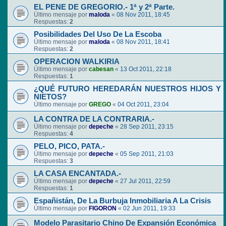
EL PENE DE GREGORIO.- 1ª y 2ª Parte.
Último mensaje por
maloda
«
08 Nov 2011, 18:45
Respuestas:
2
Posibilidades Del Uso De La Escoba
Último mensaje por
maloda
«
08 Nov 2011, 18:41
Respuestas:
2
OPERACION WALKIRIA
Último mensaje por
cabesan
«
13 Oct 2011, 22:18
Respuestas:
1
¿QUÉ FUTURO HEREDARÁN NUESTROS HIJOS Y
NIETOS?
Último mensaje por
GREGO
«
04 Oct 2011, 23:04
LA CONTRA DE LA CONTRARIA.-
Último mensaje por
depeche
«
28 Sep 2011, 23:15
Respuestas:
4
PELO, PICO, PATA.-
Último mensaje por
depeche
«
05 Sep 2011, 21:03
Respuestas:
3
LA CASA ENCANTADA.-
Último mensaje por
depeche
«
27 Jul 2011, 22:59
Respuestas:
1
Españistán, De La Burbuja Inmobiliaria A La Crisis
Último mensaje por
FIGORON
«
02 Jun 2011, 19:33
Modelo Parasitario Chino De Expansión Económica