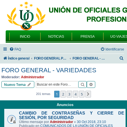
INICIO
NOTICIAS
PRENSA
UO VIAJE
FAQ
Identificarse
B
Índice general
FORO GENERAL PARA TODOS LOS USUARIOS
FORO GENERAL - VARIEDADES
u
FORO GENERAL - VARIEDADES
s
Moderador:
Administrador
c
Buscar
Búsqueda avanzad
Nuevo Tema
a
1
2
3
4
5
Siguiente
201 temas
r
Anuncios
CAMBIO DE CONTRASEÑAS Y CIERRE DE
SESIÓN, POR SEGURIDAD
Último mensaje por
Administrador
«
30 Oct 2018, 23:10
Publicado en
COMUNICADOS DE LA UNIÓN DE OFICIALES