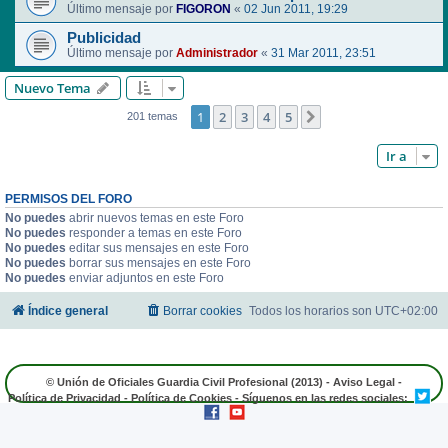
Último mensaje por
FIGORON
«
02 Jun 2011, 19:29
Publicidad
Último mensaje por
Administrador
«
31 Mar 2011, 23:51
Nuevo Tema
1
2
3
4
5
Siguiente
201 temas
Ir a
PERMISOS DEL FORO
No puedes
abrir nuevos temas en este Foro
No puedes
responder a temas en este Foro
No puedes
editar sus mensajes en este Foro
No puedes
borrar sus mensajes en este Foro
No puedes
enviar adjuntos en este Foro
Índice general
Borrar cookies
Todos los horarios son
UTC+02:00
© Unión de Oficiales Guardia Civil Profesional (2013) -
Aviso Legal
-
Política de Privacidad
-
Política de Cookies
- Síguenos en las redes sociales: