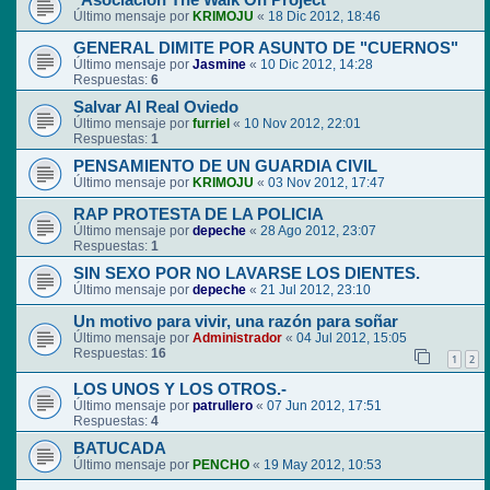
"Asociación The Walk On Project"
Último mensaje por
KRIMOJU
«
18 Dic 2012, 18:46
GENERAL DIMITE POR ASUNTO DE "CUERNOS"
Último mensaje por
Jasmine
«
10 Dic 2012, 14:28
Respuestas:
6
Salvar Al Real Oviedo
Último mensaje por
furriel
«
10 Nov 2012, 22:01
Respuestas:
1
PENSAMIENTO DE UN GUARDIA CIVIL
Último mensaje por
KRIMOJU
«
03 Nov 2012, 17:47
RAP PROTESTA DE LA POLICIA
Último mensaje por
depeche
«
28 Ago 2012, 23:07
Respuestas:
1
SIN SEXO POR NO LAVARSE LOS DIENTES.
Último mensaje por
depeche
«
21 Jul 2012, 23:10
Un motivo para vivir, una razón para soñar
Último mensaje por
Administrador
«
04 Jul 2012, 15:05
Respuestas:
16
1
2
LOS UNOS Y LOS OTROS.-
Último mensaje por
patrullero
«
07 Jun 2012, 17:51
Respuestas:
4
BATUCADA
Último mensaje por
PENCHO
«
19 May 2012, 10:53