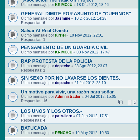
"Asociación The Walk On Project"
Último mensaje por
KRIMOJU
«
18 Dic 2012, 18:46
GENERAL DIMITE POR ASUNTO DE "CUERNOS"
Último mensaje por
Jasmine
«
10 Dic 2012, 14:28
Respuestas:
6
Salvar Al Real Oviedo
Último mensaje por
furriel
«
10 Nov 2012, 22:01
Respuestas:
1
PENSAMIENTO DE UN GUARDIA CIVIL
Último mensaje por
KRIMOJU
«
03 Nov 2012, 17:47
RAP PROTESTA DE LA POLICIA
Último mensaje por
depeche
«
28 Ago 2012, 23:07
Respuestas:
1
SIN SEXO POR NO LAVARSE LOS DIENTES.
Último mensaje por
depeche
«
21 Jul 2012, 23:10
Un motivo para vivir, una razón para soñar
Último mensaje por
Administrador
«
04 Jul 2012, 15:05
Respuestas:
16
1
2
LOS UNOS Y LOS OTROS.-
Último mensaje por
patrullero
«
07 Jun 2012, 17:51
Respuestas:
4
BATUCADA
Último mensaje por
PENCHO
«
19 May 2012, 10:53