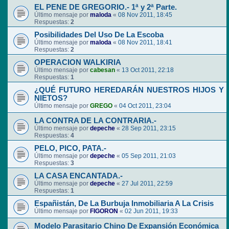
EL PENE DE GREGORIO.- 1ª y 2ª Parte.
Último mensaje por
maloda
«
08 Nov 2011, 18:45
Respuestas:
2
Posibilidades Del Uso De La Escoba
Último mensaje por
maloda
«
08 Nov 2011, 18:41
Respuestas:
2
OPERACION WALKIRIA
Último mensaje por
cabesan
«
13 Oct 2011, 22:18
Respuestas:
1
¿QUÉ FUTURO HEREDARÁN NUESTROS HIJOS Y
NIETOS?
Último mensaje por
GREGO
«
04 Oct 2011, 23:04
LA CONTRA DE LA CONTRARIA.-
Último mensaje por
depeche
«
28 Sep 2011, 23:15
Respuestas:
4
PELO, PICO, PATA.-
Último mensaje por
depeche
«
05 Sep 2011, 21:03
Respuestas:
3
LA CASA ENCANTADA.-
Último mensaje por
depeche
«
27 Jul 2011, 22:59
Respuestas:
1
Españistán, De La Burbuja Inmobiliaria A La Crisis
Último mensaje por
FIGORON
«
02 Jun 2011, 19:33
Modelo Parasitario Chino De Expansión Económica