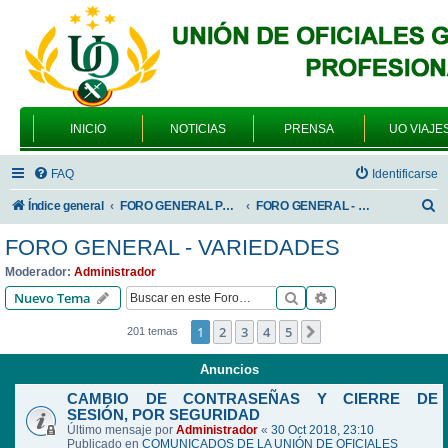
INICIO
NOTICIAS
PRENSA
UO VIAJE
FAQ
Identificarse
B
Índice general
FORO GENERAL PARA TODOS LOS USUARIOS
FORO GENERAL - VARIEDADES
u
FORO GENERAL - VARIEDADES
s
Moderador:
Administrador
c
Buscar
Búsqueda avanzad
Nuevo Tema
a
1
2
3
4
5
Siguiente
201 temas
r
Anuncios
CAMBIO DE CONTRASEÑAS Y CIERRE DE
SESIÓN, POR SEGURIDAD
Último mensaje por
Administrador
«
30 Oct 2018, 23:10
Publicado en
COMUNICADOS DE LA UNIÓN DE OFICIALES