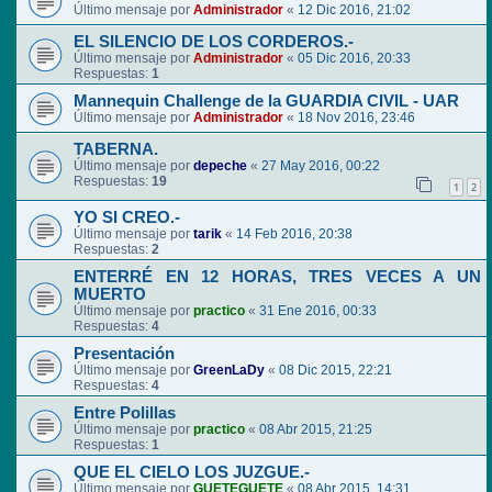
Último mensaje por
Administrador
«
12 Dic 2016, 21:02
EL SILENCIO DE LOS CORDEROS.-
Último mensaje por
Administrador
«
05 Dic 2016, 20:33
Respuestas:
1
Mannequin Challenge de la GUARDIA CIVIL - UAR
Último mensaje por
Administrador
«
18 Nov 2016, 23:46
TABERNA.
Último mensaje por
depeche
«
27 May 2016, 00:22
Respuestas:
19
1
2
YO SI CREO.-
Último mensaje por
tarik
«
14 Feb 2016, 20:38
Respuestas:
2
ENTERRÉ EN 12 HORAS, TRES VECES A UN
MUERTO
Último mensaje por
practico
«
31 Ene 2016, 00:33
Respuestas:
4
Presentación
Último mensaje por
GreenLaDy
«
08 Dic 2015, 22:21
Respuestas:
4
Entre Polillas
Último mensaje por
practico
«
08 Abr 2015, 21:25
Respuestas:
1
QUE EL CIELO LOS JUZGUE.-
Último mensaje por
GUETEGUETE
«
08 Abr 2015, 14:31