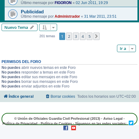
Último mensaje por
FIGORON
«
02 Jun 2011, 19:29
Publicidad
Último mensaje por
Administrador
«
31 Mar 2011, 23:51
Nuevo Tema
1
2
3
4
5
Siguiente
201 temas
Ir a
PERMISOS DEL FORO
No puedes
abrir nuevos temas en este Foro
No puedes
responder a temas en este Foro
No puedes
editar sus mensajes en este Foro
No puedes
borrar sus mensajes en este Foro
No puedes
enviar adjuntos en este Foro
Índice general
Borrar cookies
Todos los horarios son
UTC+02:00
© Unión de Oficiales Guardia Civil Profesional (2013) -
Aviso Legal
-
Política de Privacidad
-
Política de Cookies
- Síguenos en las redes sociales: