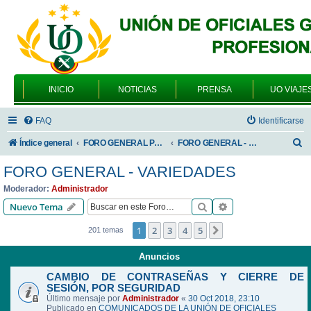
INICIO
NOTICIAS
PRENSA
UO VIAJE
FAQ
Identificarse
B
Índice general
FORO GENERAL PARA TODOS LOS USUARIOS
FORO GENERAL - VARIEDADES
u
FORO GENERAL - VARIEDADES
s
Moderador:
Administrador
c
Buscar
Búsqueda avanzad
Nuevo Tema
a
1
2
3
4
5
Siguiente
201 temas
r
Anuncios
CAMBIO DE CONTRASEÑAS Y CIERRE DE
SESIÓN, POR SEGURIDAD
Último mensaje por
Administrador
«
30 Oct 2018, 23:10
Publicado en
COMUNICADOS DE LA UNIÓN DE OFICIALES