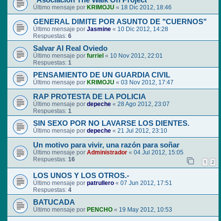
"Asociación The Walk On Project"
Último mensaje por
KRIMOJU
«
18 Dic 2012, 18:46
GENERAL DIMITE POR ASUNTO DE "CUERNOS"
Último mensaje por
Jasmine
«
10 Dic 2012, 14:28
Respuestas:
6
Salvar Al Real Oviedo
Último mensaje por
furriel
«
10 Nov 2012, 22:01
Respuestas:
1
PENSAMIENTO DE UN GUARDIA CIVIL
Último mensaje por
KRIMOJU
«
03 Nov 2012, 17:47
RAP PROTESTA DE LA POLICIA
Último mensaje por
depeche
«
28 Ago 2012, 23:07
Respuestas:
1
SIN SEXO POR NO LAVARSE LOS DIENTES.
Último mensaje por
depeche
«
21 Jul 2012, 23:10
Un motivo para vivir, una razón para soñar
Último mensaje por
Administrador
«
04 Jul 2012, 15:05
Respuestas:
16
1
2
LOS UNOS Y LOS OTROS.-
Último mensaje por
patrullero
«
07 Jun 2012, 17:51
Respuestas:
4
BATUCADA
Último mensaje por
PENCHO
«
19 May 2012, 10:53