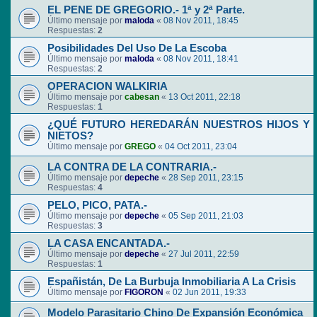
EL PENE DE GREGORIO.- 1ª y 2ª Parte.
Último mensaje por
maloda
«
08 Nov 2011, 18:45
Respuestas:
2
Posibilidades Del Uso De La Escoba
Último mensaje por
maloda
«
08 Nov 2011, 18:41
Respuestas:
2
OPERACION WALKIRIA
Último mensaje por
cabesan
«
13 Oct 2011, 22:18
Respuestas:
1
¿QUÉ FUTURO HEREDARÁN NUESTROS HIJOS Y
NIETOS?
Último mensaje por
GREGO
«
04 Oct 2011, 23:04
LA CONTRA DE LA CONTRARIA.-
Último mensaje por
depeche
«
28 Sep 2011, 23:15
Respuestas:
4
PELO, PICO, PATA.-
Último mensaje por
depeche
«
05 Sep 2011, 21:03
Respuestas:
3
LA CASA ENCANTADA.-
Último mensaje por
depeche
«
27 Jul 2011, 22:59
Respuestas:
1
Españistán, De La Burbuja Inmobiliaria A La Crisis
Último mensaje por
FIGORON
«
02 Jun 2011, 19:33
Modelo Parasitario Chino De Expansión Económica