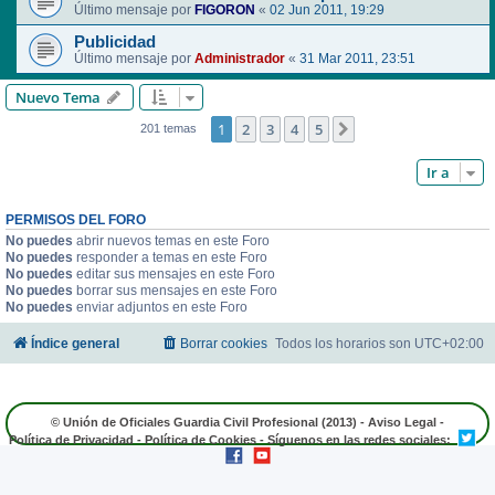
Último mensaje por
FIGORON
«
02 Jun 2011, 19:29
Publicidad
Último mensaje por
Administrador
«
31 Mar 2011, 23:51
Nuevo Tema
1
2
3
4
5
Siguiente
201 temas
Ir a
PERMISOS DEL FORO
No puedes
abrir nuevos temas en este Foro
No puedes
responder a temas en este Foro
No puedes
editar sus mensajes en este Foro
No puedes
borrar sus mensajes en este Foro
No puedes
enviar adjuntos en este Foro
Índice general
Borrar cookies
Todos los horarios son
UTC+02:00
© Unión de Oficiales Guardia Civil Profesional (2013) -
Aviso Legal
-
Política de Privacidad
-
Política de Cookies
- Síguenos en las redes sociales: