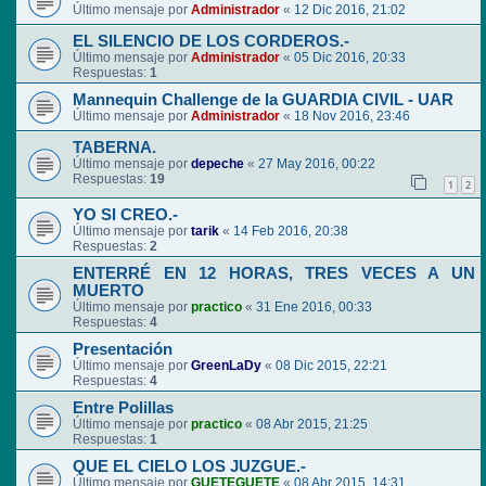
Último mensaje por
Administrador
«
12 Dic 2016, 21:02
EL SILENCIO DE LOS CORDEROS.-
Último mensaje por
Administrador
«
05 Dic 2016, 20:33
Respuestas:
1
Mannequin Challenge de la GUARDIA CIVIL - UAR
Último mensaje por
Administrador
«
18 Nov 2016, 23:46
TABERNA.
Último mensaje por
depeche
«
27 May 2016, 00:22
Respuestas:
19
1
2
YO SI CREO.-
Último mensaje por
tarik
«
14 Feb 2016, 20:38
Respuestas:
2
ENTERRÉ EN 12 HORAS, TRES VECES A UN
MUERTO
Último mensaje por
practico
«
31 Ene 2016, 00:33
Respuestas:
4
Presentación
Último mensaje por
GreenLaDy
«
08 Dic 2015, 22:21
Respuestas:
4
Entre Polillas
Último mensaje por
practico
«
08 Abr 2015, 21:25
Respuestas:
1
QUE EL CIELO LOS JUZGUE.-
Último mensaje por
GUETEGUETE
«
08 Abr 2015, 14:31