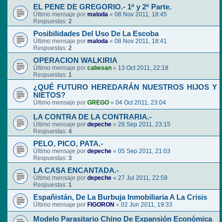
EL PENE DE GREGORIO.- 1ª y 2ª Parte.
Último mensaje por
maloda
«
08 Nov 2011, 18:45
Respuestas:
2
Posibilidades Del Uso De La Escoba
Último mensaje por
maloda
«
08 Nov 2011, 18:41
Respuestas:
2
OPERACION WALKIRIA
Último mensaje por
cabesan
«
13 Oct 2011, 22:18
Respuestas:
1
¿QUÉ FUTURO HEREDARÁN NUESTROS HIJOS Y
NIETOS?
Último mensaje por
GREGO
«
04 Oct 2011, 23:04
LA CONTRA DE LA CONTRARIA.-
Último mensaje por
depeche
«
28 Sep 2011, 23:15
Respuestas:
4
PELO, PICO, PATA.-
Último mensaje por
depeche
«
05 Sep 2011, 21:03
Respuestas:
3
LA CASA ENCANTADA.-
Último mensaje por
depeche
«
27 Jul 2011, 22:59
Respuestas:
1
Españistán, De La Burbuja Inmobiliaria A La Crisis
Último mensaje por
FIGORON
«
02 Jun 2011, 19:33
Modelo Parasitario Chino De Expansión Económica