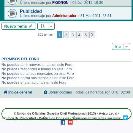
Último mensaje por
FIGORON
«
02 Jun 2011, 19:29
Publicidad
Último mensaje por
Administrador
«
31 Mar 2011, 23:51
Nuevo Tema
1
2
3
4
5
Siguiente
201 temas
Ir a
PERMISOS DEL FORO
No puedes
abrir nuevos temas en este Foro
No puedes
responder a temas en este Foro
No puedes
editar sus mensajes en este Foro
No puedes
borrar sus mensajes en este Foro
No puedes
enviar adjuntos en este Foro
Índice general
Borrar cookies
Todos los horarios son
UTC+02:00
© Unión de Oficiales Guardia Civil Profesional (2013) -
Aviso Legal
-
Política de Privacidad
-
Política de Cookies
- Síguenos en las redes sociales: