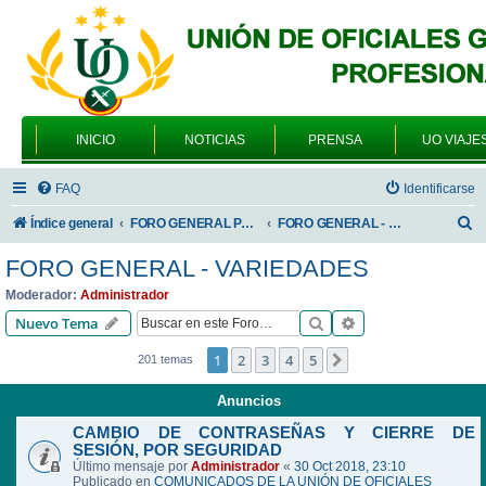
INICIO
NOTICIAS
PRENSA
UO VIAJE
FAQ
Identificarse
B
Índice general
FORO GENERAL PARA TODOS LOS USUARIOS
FORO GENERAL - VARIEDADES
u
FORO GENERAL - VARIEDADES
s
Moderador:
Administrador
c
Buscar
Búsqueda avanzad
Nuevo Tema
a
1
2
3
4
5
Siguiente
201 temas
r
Anuncios
CAMBIO DE CONTRASEÑAS Y CIERRE DE
SESIÓN, POR SEGURIDAD
Último mensaje por
Administrador
«
30 Oct 2018, 23:10
Publicado en
COMUNICADOS DE LA UNIÓN DE OFICIALES