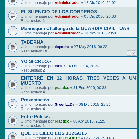
Último mensaje por
Administrador
«
12 Dic 2016, 21:02
EL SILENCIO DE LOS CORDEROS.-
Último mensaje por
Administrador
«
05 Dic 2016, 20:33
Respuestas:
1
Mannequin Challenge de la GUARDIA CIVIL - UAR
Último mensaje por
Administrador
«
18 Nov 2016, 23:46
TABERNA.
Último mensaje por
depeche
«
27 May 2016, 00:22
Respuestas:
19
1
2
YO SI CREO.-
Último mensaje por
tarik
«
14 Feb 2016, 20:38
Respuestas:
2
ENTERRÉ EN 12 HORAS, TRES VECES A UN
MUERTO
Último mensaje por
practico
«
31 Ene 2016, 00:33
Respuestas:
4
Presentación
Último mensaje por
GreenLaDy
«
08 Dic 2015, 22:21
Respuestas:
4
Entre Polillas
Último mensaje por
practico
«
08 Abr 2015, 21:25
Respuestas:
1
QUE EL CIELO LOS JUZGUE.-
Último mensaje por
GUETEGUETE
«
08 Abr 2015, 14:31