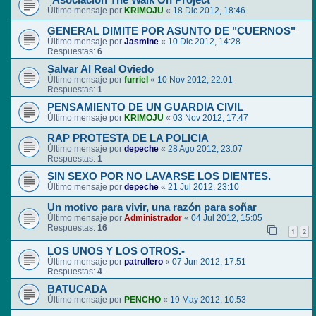
"Asociación The Walk On Project"
Último mensaje por
KRIMOJU
«
18 Dic 2012, 18:46
GENERAL DIMITE POR ASUNTO DE "CUERNOS"
Último mensaje por
Jasmine
«
10 Dic 2012, 14:28
Respuestas:
6
Salvar Al Real Oviedo
Último mensaje por
furriel
«
10 Nov 2012, 22:01
Respuestas:
1
PENSAMIENTO DE UN GUARDIA CIVIL
Último mensaje por
KRIMOJU
«
03 Nov 2012, 17:47
RAP PROTESTA DE LA POLICIA
Último mensaje por
depeche
«
28 Ago 2012, 23:07
Respuestas:
1
SIN SEXO POR NO LAVARSE LOS DIENTES.
Último mensaje por
depeche
«
21 Jul 2012, 23:10
Un motivo para vivir, una razón para soñar
Último mensaje por
Administrador
«
04 Jul 2012, 15:05
Respuestas:
16
1
2
LOS UNOS Y LOS OTROS.-
Último mensaje por
patrullero
«
07 Jun 2012, 17:51
Respuestas:
4
BATUCADA
Último mensaje por
PENCHO
«
19 May 2012, 10:53