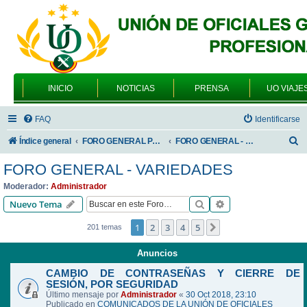
INICIO
NOTICIAS
PRENSA
UO VIAJE
FAQ
Identificarse
B
Índice general
FORO GENERAL PARA TODOS LOS USUARIOS
FORO GENERAL - VARIEDADES
u
FORO GENERAL - VARIEDADES
s
Moderador:
Administrador
c
Buscar
Búsqueda avanzad
Nuevo Tema
a
1
2
3
4
5
Siguiente
201 temas
r
Anuncios
CAMBIO DE CONTRASEÑAS Y CIERRE DE
SESIÓN, POR SEGURIDAD
Último mensaje por
Administrador
«
30 Oct 2018, 23:10
Publicado en
COMUNICADOS DE LA UNIÓN DE OFICIALES