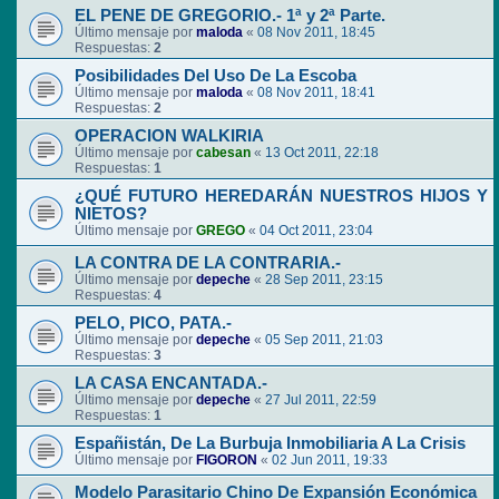
EL PENE DE GREGORIO.- 1ª y 2ª Parte.
Último mensaje por
maloda
«
08 Nov 2011, 18:45
Respuestas:
2
Posibilidades Del Uso De La Escoba
Último mensaje por
maloda
«
08 Nov 2011, 18:41
Respuestas:
2
OPERACION WALKIRIA
Último mensaje por
cabesan
«
13 Oct 2011, 22:18
Respuestas:
1
¿QUÉ FUTURO HEREDARÁN NUESTROS HIJOS Y
NIETOS?
Último mensaje por
GREGO
«
04 Oct 2011, 23:04
LA CONTRA DE LA CONTRARIA.-
Último mensaje por
depeche
«
28 Sep 2011, 23:15
Respuestas:
4
PELO, PICO, PATA.-
Último mensaje por
depeche
«
05 Sep 2011, 21:03
Respuestas:
3
LA CASA ENCANTADA.-
Último mensaje por
depeche
«
27 Jul 2011, 22:59
Respuestas:
1
Españistán, De La Burbuja Inmobiliaria A La Crisis
Último mensaje por
FIGORON
«
02 Jun 2011, 19:33
Modelo Parasitario Chino De Expansión Económica