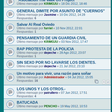
"Asociación The Walk On Project"
Último mensaje por
KRIMOJU
«
18 Dic 2012, 18:46
GENERAL DIMITE POR ASUNTO DE "CUERNOS"
Último mensaje por
Jasmine
«
10 Dic 2012, 14:28
Respuestas:
6
Salvar Al Real Oviedo
Último mensaje por
furriel
«
10 Nov 2012, 22:01
Respuestas:
1
PENSAMIENTO DE UN GUARDIA CIVIL
Último mensaje por
KRIMOJU
«
03 Nov 2012, 17:47
RAP PROTESTA DE LA POLICIA
Último mensaje por
depeche
«
28 Ago 2012, 23:07
Respuestas:
1
SIN SEXO POR NO LAVARSE LOS DIENTES.
Último mensaje por
depeche
«
21 Jul 2012, 23:10
Un motivo para vivir, una razón para soñar
Último mensaje por
Administrador
«
04 Jul 2012, 15:05
Respuestas:
16
1
2
LOS UNOS Y LOS OTROS.-
Último mensaje por
patrullero
«
07 Jun 2012, 17:51
Respuestas:
4
BATUCADA
Último mensaje por
PENCHO
«
19 May 2012, 10:53