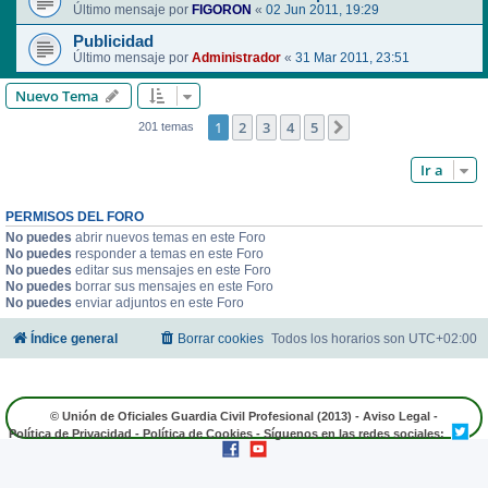
Último mensaje por
FIGORON
«
02 Jun 2011, 19:29
Publicidad
Último mensaje por
Administrador
«
31 Mar 2011, 23:51
Nuevo Tema
1
2
3
4
5
Siguiente
201 temas
Ir a
PERMISOS DEL FORO
No puedes
abrir nuevos temas en este Foro
No puedes
responder a temas en este Foro
No puedes
editar sus mensajes en este Foro
No puedes
borrar sus mensajes en este Foro
No puedes
enviar adjuntos en este Foro
Índice general
Borrar cookies
Todos los horarios son
UTC+02:00
© Unión de Oficiales Guardia Civil Profesional (2013) -
Aviso Legal
-
Política de Privacidad
-
Política de Cookies
- Síguenos en las redes sociales: