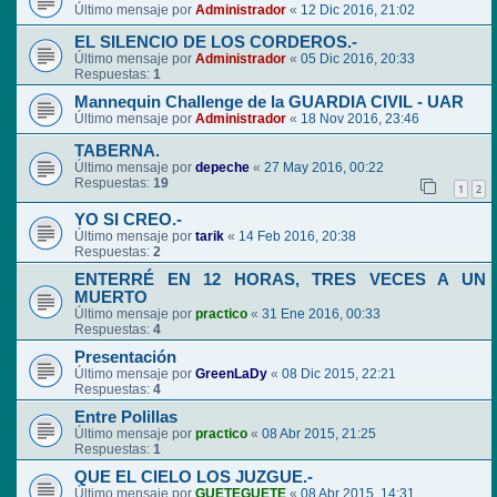
Último mensaje por
Administrador
«
12 Dic 2016, 21:02
EL SILENCIO DE LOS CORDEROS.-
Último mensaje por
Administrador
«
05 Dic 2016, 20:33
Respuestas:
1
Mannequin Challenge de la GUARDIA CIVIL - UAR
Último mensaje por
Administrador
«
18 Nov 2016, 23:46
TABERNA.
Último mensaje por
depeche
«
27 May 2016, 00:22
Respuestas:
19
1
2
YO SI CREO.-
Último mensaje por
tarik
«
14 Feb 2016, 20:38
Respuestas:
2
ENTERRÉ EN 12 HORAS, TRES VECES A UN
MUERTO
Último mensaje por
practico
«
31 Ene 2016, 00:33
Respuestas:
4
Presentación
Último mensaje por
GreenLaDy
«
08 Dic 2015, 22:21
Respuestas:
4
Entre Polillas
Último mensaje por
practico
«
08 Abr 2015, 21:25
Respuestas:
1
QUE EL CIELO LOS JUZGUE.-
Último mensaje por
GUETEGUETE
«
08 Abr 2015, 14:31