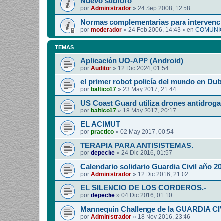
Nuevo subforo
por
Administrador
»
24 Sep 2008, 12:58
Normas complementarias para intervenci
por
moderador
»
24 Feb 2006, 14:43
» en
COMUNIC
TEMAS
Aplicación UO-APP (Android)
por
Auditor
»
12 Dic 2024, 01:54
el primer robot policía del mundo en Dub
por
baltico17
»
23 May 2017, 21:44
US Coast Guard utiliza drones antidroga
por
baltico17
»
18 May 2017, 20:17
EL ACIMUT
por
practico
»
02 May 2017, 00:54
TERAPIA PARA ANTISISTEMAS.
por
depeche
»
24 Dic 2016, 01:57
Calendario solidario Guardia Civil año 2
por
Administrador
»
12 Dic 2016, 21:02
EL SILENCIO DE LOS CORDEROS.-
por
depeche
»
04 Dic 2016, 01:10
Mannequin Challenge de la GUARDIA CI
por
Administrador
»
18 Nov 2016, 23:46