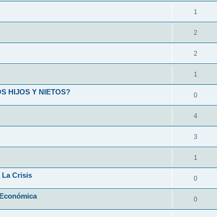
1
2
2
1
 HIJOS Y NIETOS?
0
4
3
1
 La Crisis
0
 Económica
0