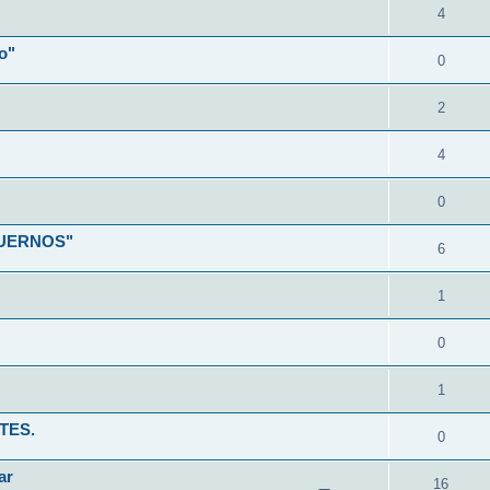
4
o"
0
2
4
0
CUERNOS"
6
1
0
1
TES.
0
ar
16