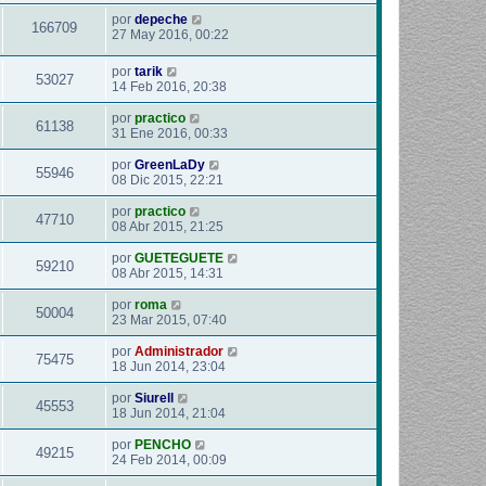
por
depeche
166709
27 May 2016, 00:22
por
tarik
53027
14 Feb 2016, 20:38
por
practico
61138
31 Ene 2016, 00:33
por
GreenLaDy
55946
08 Dic 2015, 22:21
por
practico
47710
08 Abr 2015, 21:25
por
GUETEGUETE
59210
08 Abr 2015, 14:31
por
roma
50004
23 Mar 2015, 07:40
por
Administrador
75475
18 Jun 2014, 23:04
por
Siurell
45553
18 Jun 2014, 21:04
por
PENCHO
49215
24 Feb 2014, 00:09