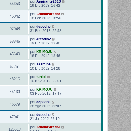
por
Aspirante2013
55353
19 Dic 2013, 16:42
por
Administrador
45042
18 Feb 2013, 18:50
por
depeche
92048
31 Ene 2013, 22:58
por
arcadio2
58846
19 Dic 2012, 23:40
por
KRIMOJU
45640
18 Dic 2012, 18:46
por
Jasmine
67251
10 Dic 2012, 14:28
por
furriel
48216
10 Nov 2012, 22:01
por
KRIMOJU
45139
03 Nov 2012, 17:47
por
depeche
46579
28 Ago 2012, 23:07
por
depeche
47041
21 Jul 2012, 23:10
por
Administrador
125613