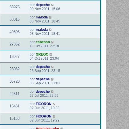
por
depeche
55975
09 Nov 2011, 15:06
por
maloda
58016
08 Nov 2011, 18:45
por
maloda
49806
08 Nov 2011, 18:41
por
cabesan
27352
13 Oct 2011, 22:18
por
GREGO
18027
04 Oct 2011, 23:04
por
depeche
26082
28 Sep 2011, 23:15
por
depeche
36728
05 Sep 2011, 21:03
por
depeche
22511
27 Jul 2011, 22:59
por
FIGORON
15481
02 Jun 2011, 19:33
por
FIGORON
15153
02 Jun 2011, 19:29
por
Administrador