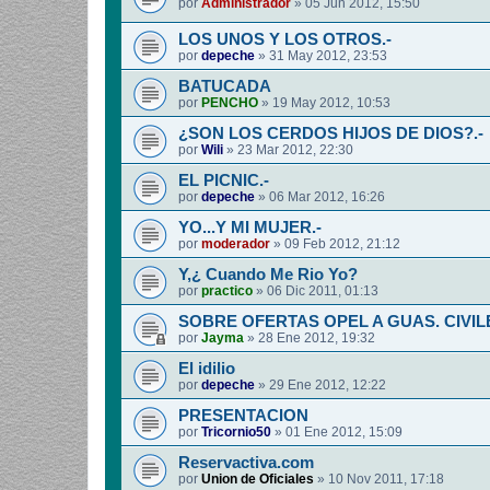
por
Administrador
»
05 Jun 2012, 15:50
LOS UNOS Y LOS OTROS.-
por
depeche
»
31 May 2012, 23:53
BATUCADA
por
PENCHO
»
19 May 2012, 10:53
¿SON LOS CERDOS HIJOS DE DIOS?.-
por
Wili
»
23 Mar 2012, 22:30
EL PICNIC.-
por
depeche
»
06 Mar 2012, 16:26
YO...Y MI MUJER.-
por
moderador
»
09 Feb 2012, 21:12
Y,¿ Cuando Me Rio Yo?
por
practico
»
06 Dic 2011, 01:13
SOBRE OFERTAS OPEL A GUAS. CIVIL
por
Jayma
»
28 Ene 2012, 19:32
El idilio
por
depeche
»
29 Ene 2012, 12:22
PRESENTACION
por
Tricornio50
»
01 Ene 2012, 15:09
Reservactiva.com
por
Union de Oficiales
»
10 Nov 2011, 17:18