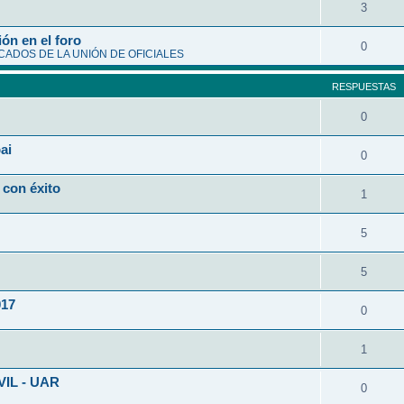
3
ón en el foro
0
ADOS DE LA UNIÓN DE OFICIALES
RESPUESTAS
0
ai
0
 con éxito
1
5
5
017
0
1
VIL - UAR
0