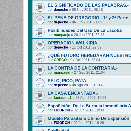
EL SIGNIFICADO DE LAS PALABRAS.-
por
depeche
»
05 Nov 2011, 08:18
EL PENE DE GREGORIO.- 1ª y 2ª Parte.
por
depeche
»
06 Jun 2011, 21:09
Posibilidades Del Uso De La Escoba
por
manpasju
»
20 Jun 2011, 22:18
OPERACION WALKIRIA
por
depeche
»
11 Oct 2011, 22:39
¿QUÉ FUTURO HEREDARÁN NUESTROS
por
GREGO
»
04 Oct 2011, 23:04
LA CONTRA DE LA CONTRARIA.-
por
manpasju
»
27 Sep 2011, 21:04
PELO, PICO, PATA.-
por
depeche
»
08 Ago 2011, 19:14
LA CASA ENCANTADA.-
por
fantasma1
»
23 Ago 2007, 10:03
Españistán, De La Burbuja Inmobiliaria A
por
FIGORON
»
02 Jun 2011, 19:33
Modelo Parasitario Chino De Expansión
por
FIGORON
»
02 Jun 2011, 19:29
Publicidad