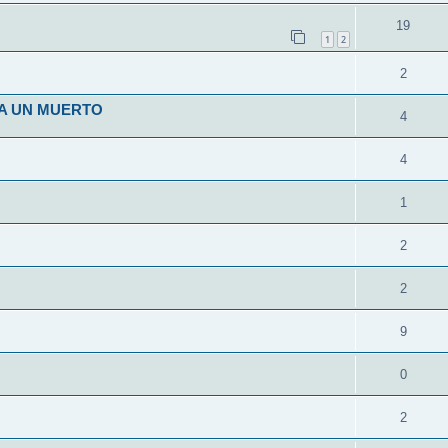
19
1
2
2
 A UN MUERTO
4
4
1
2
2
9
0
2