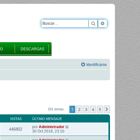
Buscar
Búsqueda avanza
RO
DESCARGAS
Identificarse
1
2
3
4
5
Siguiente
201 temas
VISTAS
ÚLTIMO MENSAJE
por
Administrador
446802
30 Oct 2018, 23:10