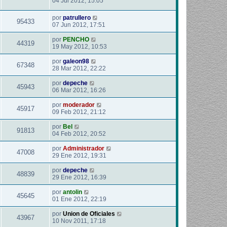
04 Jul 2012, 15:05
por
patrullero
95433
07 Jun 2012, 17:51
por
PENCHO
44319
19 May 2012, 10:53
por
galeon98
67348
28 Mar 2012, 22:22
por
depeche
45943
06 Mar 2012, 16:26
por
moderador
45917
09 Feb 2012, 21:12
por
Bel
91813
04 Feb 2012, 20:52
por
Administrador
47008
29 Ene 2012, 19:31
por
depeche
48839
29 Ene 2012, 16:39
por
antolin
45645
01 Ene 2012, 22:19
por
Union de Oficiales
43967
10 Nov 2011, 17:18