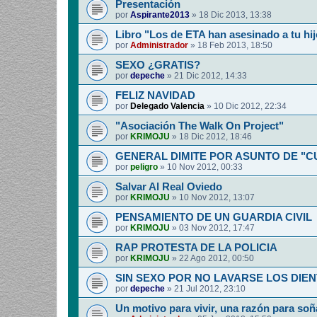
Presentación
por
Aspirante2013
»
18 Dic 2013, 13:38
Libro "Los de ETA han asesinado a tu hij
por
Administrador
»
18 Feb 2013, 18:50
SEXO ¿GRATIS?
por
depeche
»
21 Dic 2012, 14:33
FELIZ NAVIDAD
por
Delegado Valencia
»
10 Dic 2012, 22:34
"Asociación The Walk On Project"
por
KRIMOJU
»
18 Dic 2012, 18:46
GENERAL DIMITE POR ASUNTO DE "
por
peligro
»
10 Nov 2012, 00:33
Salvar Al Real Oviedo
por
KRIMOJU
»
10 Nov 2012, 13:07
PENSAMIENTO DE UN GUARDIA CIVIL
por
KRIMOJU
»
03 Nov 2012, 17:47
RAP PROTESTA DE LA POLICIA
por
KRIMOJU
»
22 Ago 2012, 00:50
SIN SEXO POR NO LAVARSE LOS DIEN
por
depeche
»
21 Jul 2012, 23:10
Un motivo para vivir, una razón para soñ