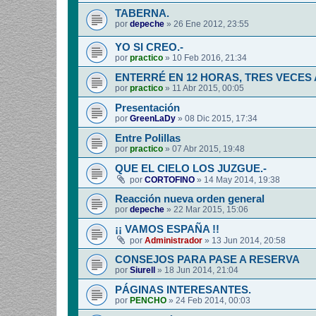
TABERNA.
por
depeche
»
26 Ene 2012, 23:55
YO SI CREO.-
por
practico
»
10 Feb 2016, 21:34
ENTERRÉ EN 12 HORAS, TRES VECES
por
practico
»
11 Abr 2015, 00:05
Presentación
por
GreenLaDy
»
08 Dic 2015, 17:34
Entre Polillas
por
practico
»
07 Abr 2015, 19:48
QUE EL CIELO LOS JUZGUE.-
por
CORTOFINO
»
14 May 2014, 19:38
Reacción nueva orden general
por
depeche
»
22 Mar 2015, 15:06
¡¡ VAMOS ESPAÑA !!
por
Administrador
»
13 Jun 2014, 20:58
CONSEJOS PARA PASE A RESERVA
por
Siurell
»
18 Jun 2014, 21:04
PÁGINAS INTERESANTES.
por
PENCHO
»
24 Feb 2014, 00:03