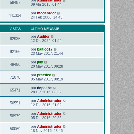
por
Administrador
58497
09 Abr 2015, 01:44
por
moderador
441314
24 Feb 2006, 14:43
VISTAS
ÚLTIMO MENSAJE
por
Auditor
62936
12 Dic 2024, 01:54
por
baltico17
92166
23 May 2017, 21:44
por
july
49496
20 May 2017, 09:28
por
practico
71078
05 May 2017, 00:19
por
depeche
65471
28 Dic 2016, 08:32
por
Administrador
50551
12 Dic 2016, 21:02
por
Administrador
58979
05 Dic 2016, 20:33
por
Administrador
50069
18 Nov 2016, 23:46