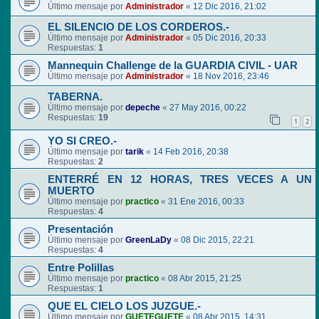
Último mensaje por
Administrador
«
12 Dic 2016, 21:02
EL SILENCIO DE LOS CORDEROS.-
Último mensaje por
Administrador
«
05 Dic 2016, 20:33
Respuestas:
1
Mannequin Challenge de la GUARDIA CIVIL - UAR
Último mensaje por
Administrador
«
18 Nov 2016, 23:46
TABERNA.
Último mensaje por
depeche
«
27 May 2016, 00:22
Respuestas:
19
1
2
YO SI CREO.-
Último mensaje por
tarik
«
14 Feb 2016, 20:38
Respuestas:
2
ENTERRÉ EN 12 HORAS, TRES VECES A UN
MUERTO
Último mensaje por
practico
«
31 Ene 2016, 00:33
Respuestas:
4
Presentación
Último mensaje por
GreenLaDy
«
08 Dic 2015, 22:21
Respuestas:
4
Entre Polillas
Último mensaje por
practico
«
08 Abr 2015, 21:25
Respuestas:
1
QUE EL CIELO LOS JUZGUE.-
Último mensaje por
GUETEGUETE
«
08 Abr 2015, 14:31