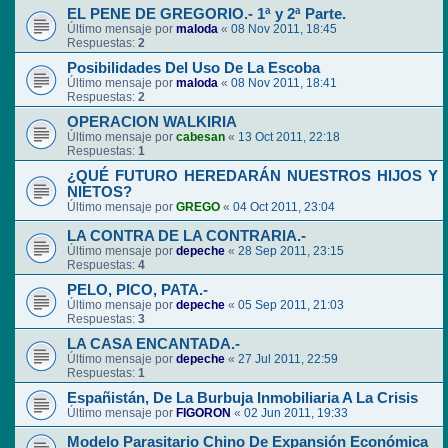
EL PENE DE GREGORIO.- 1ª y 2ª Parte.
Último mensaje por
maloda
«
08 Nov 2011, 18:45
Respuestas:
2
Posibilidades Del Uso De La Escoba
Último mensaje por
maloda
«
08 Nov 2011, 18:41
Respuestas:
2
OPERACION WALKIRIA
Último mensaje por
cabesan
«
13 Oct 2011, 22:18
Respuestas:
1
¿QUÉ FUTURO HEREDARÁN NUESTROS HIJOS Y
NIETOS?
Último mensaje por
GREGO
«
04 Oct 2011, 23:04
LA CONTRA DE LA CONTRARIA.-
Último mensaje por
depeche
«
28 Sep 2011, 23:15
Respuestas:
4
PELO, PICO, PATA.-
Último mensaje por
depeche
«
05 Sep 2011, 21:03
Respuestas:
3
LA CASA ENCANTADA.-
Último mensaje por
depeche
«
27 Jul 2011, 22:59
Respuestas:
1
Españistán, De La Burbuja Inmobiliaria A La Crisis
Último mensaje por
FIGORON
«
02 Jun 2011, 19:33
Modelo Parasitario Chino De Expansión Económica