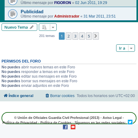
Último mensaje por
FIGORON
«
02 Jun 2011, 19:29
Publicidad
Último mensaje por
Administrador
«
31 Mar 2011, 23:51
Nuevo Tema
1
2
3
4
5
Siguiente
201 temas
Ir a
PERMISOS DEL FORO
No puedes
abrir nuevos temas en este Foro
No puedes
responder a temas en este Foro
No puedes
editar sus mensajes en este Foro
No puedes
borrar sus mensajes en este Foro
No puedes
enviar adjuntos en este Foro
Índice general
Borrar cookies
Todos los horarios son
UTC+02:00
© Unión de Oficiales Guardia Civil Profesional (2013) -
Aviso Legal
-
Política de Privacidad
-
Política de Cookies
- Síguenos en las redes sociales: