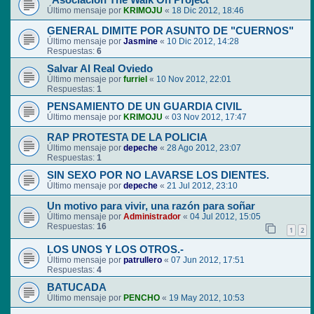
"Asociación The Walk On Project"
Último mensaje por
KRIMOJU
«
18 Dic 2012, 18:46
GENERAL DIMITE POR ASUNTO DE "CUERNOS"
Último mensaje por
Jasmine
«
10 Dic 2012, 14:28
Respuestas:
6
Salvar Al Real Oviedo
Último mensaje por
furriel
«
10 Nov 2012, 22:01
Respuestas:
1
PENSAMIENTO DE UN GUARDIA CIVIL
Último mensaje por
KRIMOJU
«
03 Nov 2012, 17:47
RAP PROTESTA DE LA POLICIA
Último mensaje por
depeche
«
28 Ago 2012, 23:07
Respuestas:
1
SIN SEXO POR NO LAVARSE LOS DIENTES.
Último mensaje por
depeche
«
21 Jul 2012, 23:10
Un motivo para vivir, una razón para soñar
Último mensaje por
Administrador
«
04 Jul 2012, 15:05
Respuestas:
16
1
2
LOS UNOS Y LOS OTROS.-
Último mensaje por
patrullero
«
07 Jun 2012, 17:51
Respuestas:
4
BATUCADA
Último mensaje por
PENCHO
«
19 May 2012, 10:53