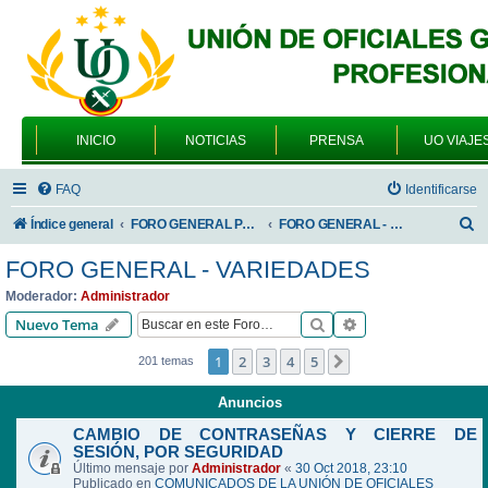
INICIO
NOTICIAS
PRENSA
UO VIAJE
FAQ
Identificarse
B
Índice general
FORO GENERAL PARA TODOS LOS USUARIOS
FORO GENERAL - VARIEDADES
u
FORO GENERAL - VARIEDADES
s
Moderador:
Administrador
c
Buscar
Búsqueda avanzad
Nuevo Tema
a
1
2
3
4
5
Siguiente
201 temas
r
Anuncios
CAMBIO DE CONTRASEÑAS Y CIERRE DE
SESIÓN, POR SEGURIDAD
Último mensaje por
Administrador
«
30 Oct 2018, 23:10
Publicado en
COMUNICADOS DE LA UNIÓN DE OFICIALES