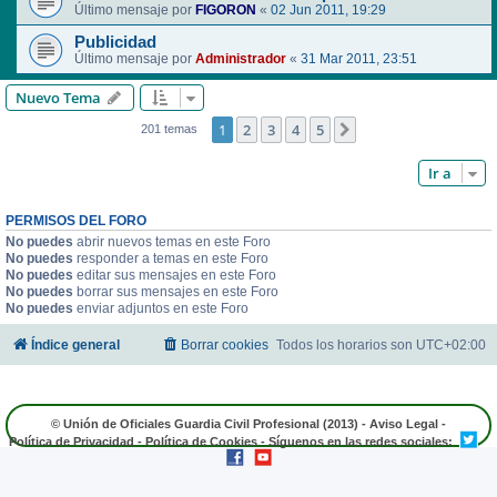
Último mensaje por
FIGORON
«
02 Jun 2011, 19:29
Publicidad
Último mensaje por
Administrador
«
31 Mar 2011, 23:51
Nuevo Tema
1
2
3
4
5
Siguiente
201 temas
Ir a
PERMISOS DEL FORO
No puedes
abrir nuevos temas en este Foro
No puedes
responder a temas en este Foro
No puedes
editar sus mensajes en este Foro
No puedes
borrar sus mensajes en este Foro
No puedes
enviar adjuntos en este Foro
Índice general
Borrar cookies
Todos los horarios son
UTC+02:00
© Unión de Oficiales Guardia Civil Profesional (2013) -
Aviso Legal
-
Política de Privacidad
-
Política de Cookies
- Síguenos en las redes sociales: