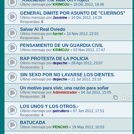
"Asociación The Walk On Project"
Último mensaje por
KRIMOJU
«
18 Dic 2012, 18:46
GENERAL DIMITE POR ASUNTO DE "CUERNOS"
Último mensaje por
Jasmine
«
10 Dic 2012, 14:28
Respuestas:
6
Salvar Al Real Oviedo
Último mensaje por
furriel
«
10 Nov 2012, 22:01
Respuestas:
1
PENSAMIENTO DE UN GUARDIA CIVIL
Último mensaje por
KRIMOJU
«
03 Nov 2012, 17:47
RAP PROTESTA DE LA POLICIA
Último mensaje por
depeche
«
28 Ago 2012, 23:07
Respuestas:
1
SIN SEXO POR NO LAVARSE LOS DIENTES.
Último mensaje por
depeche
«
21 Jul 2012, 23:10
Un motivo para vivir, una razón para soñar
Último mensaje por
Administrador
«
04 Jul 2012, 15:05
Respuestas:
16
1
2
LOS UNOS Y LOS OTROS.-
Último mensaje por
patrullero
«
07 Jun 2012, 17:51
Respuestas:
4
BATUCADA
Último mensaje por
PENCHO
«
19 May 2012, 10:53