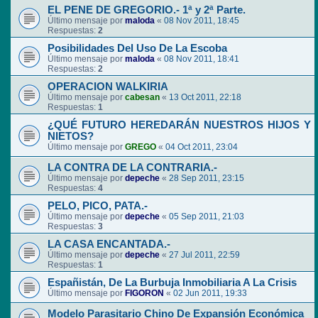
EL PENE DE GREGORIO.- 1ª y 2ª Parte.
Último mensaje por
maloda
«
08 Nov 2011, 18:45
Respuestas:
2
Posibilidades Del Uso De La Escoba
Último mensaje por
maloda
«
08 Nov 2011, 18:41
Respuestas:
2
OPERACION WALKIRIA
Último mensaje por
cabesan
«
13 Oct 2011, 22:18
Respuestas:
1
¿QUÉ FUTURO HEREDARÁN NUESTROS HIJOS Y
NIETOS?
Último mensaje por
GREGO
«
04 Oct 2011, 23:04
LA CONTRA DE LA CONTRARIA.-
Último mensaje por
depeche
«
28 Sep 2011, 23:15
Respuestas:
4
PELO, PICO, PATA.-
Último mensaje por
depeche
«
05 Sep 2011, 21:03
Respuestas:
3
LA CASA ENCANTADA.-
Último mensaje por
depeche
«
27 Jul 2011, 22:59
Respuestas:
1
Españistán, De La Burbuja Inmobiliaria A La Crisis
Último mensaje por
FIGORON
«
02 Jun 2011, 19:33
Modelo Parasitario Chino De Expansión Económica