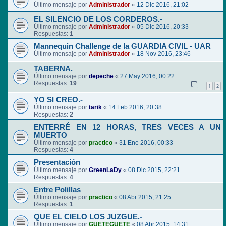
Último mensaje por
Administrador
«
12 Dic 2016, 21:02
EL SILENCIO DE LOS CORDEROS.-
Último mensaje por
Administrador
«
05 Dic 2016, 20:33
Respuestas:
1
Mannequin Challenge de la GUARDIA CIVIL - UAR
Último mensaje por
Administrador
«
18 Nov 2016, 23:46
TABERNA.
Último mensaje por
depeche
«
27 May 2016, 00:22
Respuestas:
19
1
2
YO SI CREO.-
Último mensaje por
tarik
«
14 Feb 2016, 20:38
Respuestas:
2
ENTERRÉ EN 12 HORAS, TRES VECES A UN
MUERTO
Último mensaje por
practico
«
31 Ene 2016, 00:33
Respuestas:
4
Presentación
Último mensaje por
GreenLaDy
«
08 Dic 2015, 22:21
Respuestas:
4
Entre Polillas
Último mensaje por
practico
«
08 Abr 2015, 21:25
Respuestas:
1
QUE EL CIELO LOS JUZGUE.-
Último mensaje por
GUETEGUETE
«
08 Abr 2015, 14:31