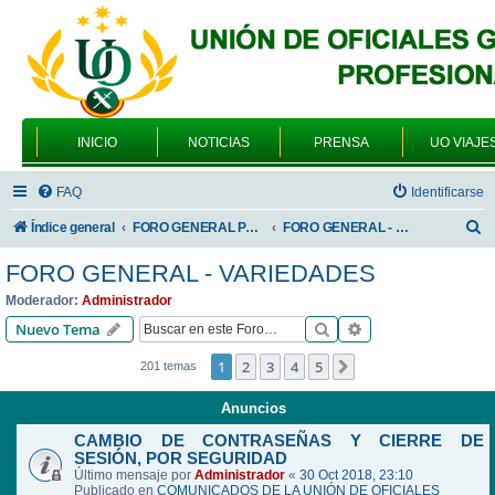
INICIO
NOTICIAS
PRENSA
UO VIAJE
FAQ
Identificarse
B
Índice general
FORO GENERAL PARA TODOS LOS USUARIOS
FORO GENERAL - VARIEDADES
u
FORO GENERAL - VARIEDADES
s
Moderador:
Administrador
c
Buscar
Búsqueda avanzad
Nuevo Tema
a
1
2
3
4
5
Siguiente
201 temas
r
Anuncios
CAMBIO DE CONTRASEÑAS Y CIERRE DE
SESIÓN, POR SEGURIDAD
Último mensaje por
Administrador
«
30 Oct 2018, 23:10
Publicado en
COMUNICADOS DE LA UNIÓN DE OFICIALES