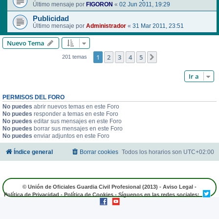
Último mensaje por
FIGORON
«
02 Jun 2011, 19:29
Publicidad
Último mensaje por
Administrador
«
31 Mar 2011, 23:51
Nuevo Tema
1
2
3
4
5
Siguiente
201 temas
Ir a
PERMISOS DEL FORO
No puedes
abrir nuevos temas en este Foro
No puedes
responder a temas en este Foro
No puedes
editar sus mensajes en este Foro
No puedes
borrar sus mensajes en este Foro
No puedes
enviar adjuntos en este Foro
Índice general
Borrar cookies
Todos los horarios son
UTC+02:00
© Unión de Oficiales Guardia Civil Profesional (2013) -
Aviso Legal
-
Política de Privacidad
-
Política de Cookies
- Síguenos en las redes sociales: