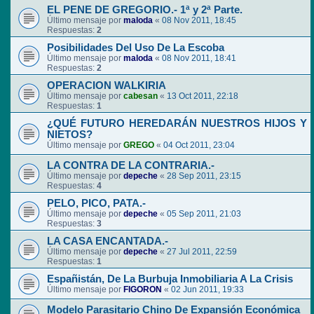
EL PENE DE GREGORIO.- 1ª y 2ª Parte.
Último mensaje por
maloda
«
08 Nov 2011, 18:45
Respuestas:
2
Posibilidades Del Uso De La Escoba
Último mensaje por
maloda
«
08 Nov 2011, 18:41
Respuestas:
2
OPERACION WALKIRIA
Último mensaje por
cabesan
«
13 Oct 2011, 22:18
Respuestas:
1
¿QUÉ FUTURO HEREDARÁN NUESTROS HIJOS Y
NIETOS?
Último mensaje por
GREGO
«
04 Oct 2011, 23:04
LA CONTRA DE LA CONTRARIA.-
Último mensaje por
depeche
«
28 Sep 2011, 23:15
Respuestas:
4
PELO, PICO, PATA.-
Último mensaje por
depeche
«
05 Sep 2011, 21:03
Respuestas:
3
LA CASA ENCANTADA.-
Último mensaje por
depeche
«
27 Jul 2011, 22:59
Respuestas:
1
Españistán, De La Burbuja Inmobiliaria A La Crisis
Último mensaje por
FIGORON
«
02 Jun 2011, 19:33
Modelo Parasitario Chino De Expansión Económica