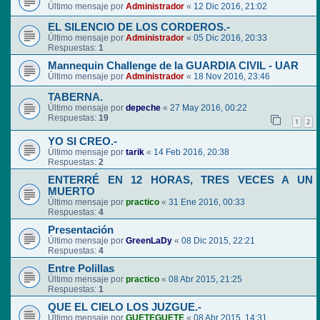
Último mensaje por
Administrador
«
12 Dic 2016, 21:02
EL SILENCIO DE LOS CORDEROS.-
Último mensaje por
Administrador
«
05 Dic 2016, 20:33
Respuestas:
1
Mannequin Challenge de la GUARDIA CIVIL - UAR
Último mensaje por
Administrador
«
18 Nov 2016, 23:46
TABERNA.
Último mensaje por
depeche
«
27 May 2016, 00:22
Respuestas:
19
1
2
YO SI CREO.-
Último mensaje por
tarik
«
14 Feb 2016, 20:38
Respuestas:
2
ENTERRÉ EN 12 HORAS, TRES VECES A UN
MUERTO
Último mensaje por
practico
«
31 Ene 2016, 00:33
Respuestas:
4
Presentación
Último mensaje por
GreenLaDy
«
08 Dic 2015, 22:21
Respuestas:
4
Entre Polillas
Último mensaje por
practico
«
08 Abr 2015, 21:25
Respuestas:
1
QUE EL CIELO LOS JUZGUE.-
Último mensaje por
GUETEGUETE
«
08 Abr 2015, 14:31