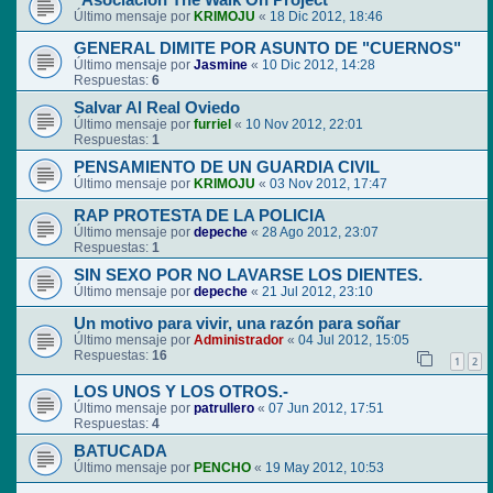
"Asociación The Walk On Project"
Último mensaje por
KRIMOJU
«
18 Dic 2012, 18:46
GENERAL DIMITE POR ASUNTO DE "CUERNOS"
Último mensaje por
Jasmine
«
10 Dic 2012, 14:28
Respuestas:
6
Salvar Al Real Oviedo
Último mensaje por
furriel
«
10 Nov 2012, 22:01
Respuestas:
1
PENSAMIENTO DE UN GUARDIA CIVIL
Último mensaje por
KRIMOJU
«
03 Nov 2012, 17:47
RAP PROTESTA DE LA POLICIA
Último mensaje por
depeche
«
28 Ago 2012, 23:07
Respuestas:
1
SIN SEXO POR NO LAVARSE LOS DIENTES.
Último mensaje por
depeche
«
21 Jul 2012, 23:10
Un motivo para vivir, una razón para soñar
Último mensaje por
Administrador
«
04 Jul 2012, 15:05
Respuestas:
16
1
2
LOS UNOS Y LOS OTROS.-
Último mensaje por
patrullero
«
07 Jun 2012, 17:51
Respuestas:
4
BATUCADA
Último mensaje por
PENCHO
«
19 May 2012, 10:53