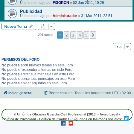
Último mensaje por
FIGORON
«
02 Jun 2011, 19:29
Publicidad
Último mensaje por
Administrador
«
31 Mar 2011, 23:51
Nuevo Tema
1
2
3
4
5
Siguiente
201 temas
Ir a
PERMISOS DEL FORO
No puedes
abrir nuevos temas en este Foro
No puedes
responder a temas en este Foro
No puedes
editar sus mensajes en este Foro
No puedes
borrar sus mensajes en este Foro
No puedes
enviar adjuntos en este Foro
Índice general
Borrar cookies
Todos los horarios son
UTC+02:00
© Unión de Oficiales Guardia Civil Profesional (2013) -
Aviso Legal
-
Política de Privacidad
-
Política de Cookies
- Síguenos en las redes sociales: