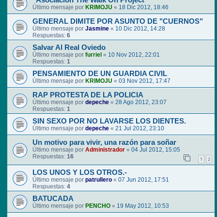
"Asociación The Walk On Project"
Último mensaje por
KRIMOJU
«
18 Dic 2012, 18:46
GENERAL DIMITE POR ASUNTO DE "CUERNOS"
Último mensaje por
Jasmine
«
10 Dic 2012, 14:28
Respuestas:
6
Salvar Al Real Oviedo
Último mensaje por
furriel
«
10 Nov 2012, 22:01
Respuestas:
1
PENSAMIENTO DE UN GUARDIA CIVIL
Último mensaje por
KRIMOJU
«
03 Nov 2012, 17:47
RAP PROTESTA DE LA POLICIA
Último mensaje por
depeche
«
28 Ago 2012, 23:07
Respuestas:
1
SIN SEXO POR NO LAVARSE LOS DIENTES.
Último mensaje por
depeche
«
21 Jul 2012, 23:10
Un motivo para vivir, una razón para soñar
Último mensaje por
Administrador
«
04 Jul 2012, 15:05
Respuestas:
16
1
2
LOS UNOS Y LOS OTROS.-
Último mensaje por
patrullero
«
07 Jun 2012, 17:51
Respuestas:
4
BATUCADA
Último mensaje por
PENCHO
«
19 May 2012, 10:53