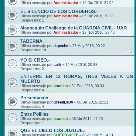
Último mensaje por
Administrador
«
12 Dic 2016, 21:02
EL SILENCIO DE LOS CORDEROS.-
Último mensaje por
Administrador
«
05 Dic 2016, 20:33
Respuestas:
1
Mannequin Challenge de la GUARDIA CIVIL - UAR
Último mensaje por
Administrador
«
18 Nov 2016, 23:46
TABERNA.
Último mensaje por
depeche
«
27 May 2016, 00:22
Respuestas:
19
1
2
YO SI CREO.-
Último mensaje por
tarik
«
14 Feb 2016, 20:38
Respuestas:
2
ENTERRÉ EN 12 HORAS, TRES VECES A UN
MUERTO
Último mensaje por
practico
«
31 Ene 2016, 00:33
Respuestas:
4
Presentación
Último mensaje por
GreenLaDy
«
08 Dic 2015, 22:21
Respuestas:
4
Entre Polillas
Último mensaje por
practico
«
08 Abr 2015, 21:25
Respuestas:
1
QUE EL CIELO LOS JUZGUE.-
Último mensaje por
GUETEGUETE
«
08 Abr 2015, 14:31