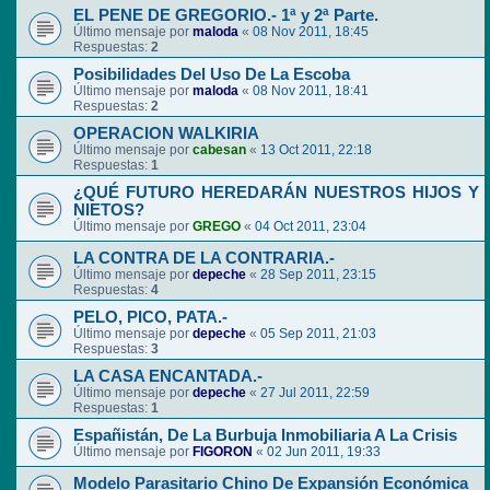
EL PENE DE GREGORIO.- 1ª y 2ª Parte.
Último mensaje por
maloda
«
08 Nov 2011, 18:45
Respuestas:
2
Posibilidades Del Uso De La Escoba
Último mensaje por
maloda
«
08 Nov 2011, 18:41
Respuestas:
2
OPERACION WALKIRIA
Último mensaje por
cabesan
«
13 Oct 2011, 22:18
Respuestas:
1
¿QUÉ FUTURO HEREDARÁN NUESTROS HIJOS Y
NIETOS?
Último mensaje por
GREGO
«
04 Oct 2011, 23:04
LA CONTRA DE LA CONTRARIA.-
Último mensaje por
depeche
«
28 Sep 2011, 23:15
Respuestas:
4
PELO, PICO, PATA.-
Último mensaje por
depeche
«
05 Sep 2011, 21:03
Respuestas:
3
LA CASA ENCANTADA.-
Último mensaje por
depeche
«
27 Jul 2011, 22:59
Respuestas:
1
Españistán, De La Burbuja Inmobiliaria A La Crisis
Último mensaje por
FIGORON
«
02 Jun 2011, 19:33
Modelo Parasitario Chino De Expansión Económica