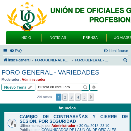
INICIO
NOTICIAS
PRENSA
UO VIAJE
FAQ
Identificarse
B
Índice general
FORO GENERAL PARA TODOS LOS USUARIOS
FORO GENERAL - VARIEDADES
u
FORO GENERAL - VARIEDADES
s
Moderador:
Administrador
c
Buscar
Búsqueda avanzad
Nuevo Tema
a
1
2
3
4
5
Siguiente
201 temas
r
Anuncios
CAMBIO DE CONTRASEÑAS Y CIERRE DE
SESIÓN, POR SEGURIDAD
Último mensaje por
Administrador
«
30 Oct 2018, 23:10
Publicado en
COMUNICADOS DE LA UNIÓN DE OFICIALES