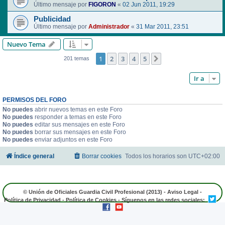
Último mensaje por
FIGORON
«
02 Jun 2011, 19:29
Publicidad
Último mensaje por
Administrador
«
31 Mar 2011, 23:51
Nuevo Tema
1
2
3
4
5
Siguiente
201 temas
Ir a
PERMISOS DEL FORO
No puedes
abrir nuevos temas en este Foro
No puedes
responder a temas en este Foro
No puedes
editar sus mensajes en este Foro
No puedes
borrar sus mensajes en este Foro
No puedes
enviar adjuntos en este Foro
Índice general
Borrar cookies
Todos los horarios son
UTC+02:00
© Unión de Oficiales Guardia Civil Profesional (2013) -
Aviso Legal
-
Política de Privacidad
-
Política de Cookies
- Síguenos en las redes sociales: