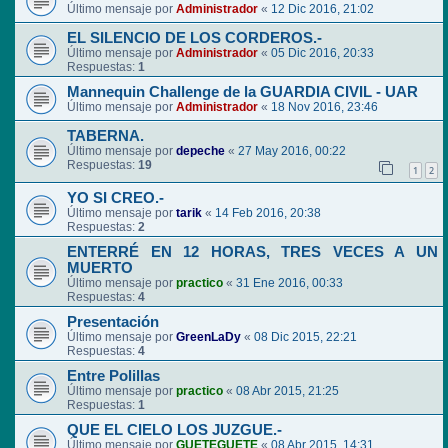
Último mensaje por
Administrador
«
12 Dic 2016, 21:02
EL SILENCIO DE LOS CORDEROS.-
Último mensaje por
Administrador
«
05 Dic 2016, 20:33
Respuestas:
1
Mannequin Challenge de la GUARDIA CIVIL - UAR
Último mensaje por
Administrador
«
18 Nov 2016, 23:46
TABERNA.
Último mensaje por
depeche
«
27 May 2016, 00:22
Respuestas:
19
1
2
YO SI CREO.-
Último mensaje por
tarik
«
14 Feb 2016, 20:38
Respuestas:
2
ENTERRÉ EN 12 HORAS, TRES VECES A UN
MUERTO
Último mensaje por
practico
«
31 Ene 2016, 00:33
Respuestas:
4
Presentación
Último mensaje por
GreenLaDy
«
08 Dic 2015, 22:21
Respuestas:
4
Entre Polillas
Último mensaje por
practico
«
08 Abr 2015, 21:25
Respuestas:
1
QUE EL CIELO LOS JUZGUE.-
Último mensaje por
GUETEGUETE
«
08 Abr 2015, 14:31