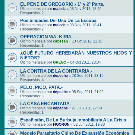
EL PENE DE GREGORIO.- 1ª y 2ª Parte.
Último mensaje por
maloda
«
08 Nov 2011, 18:45
Respuestas:
2
Posibilidades Del Uso De La Escoba
Último mensaje por
maloda
«
08 Nov 2011, 18:41
Respuestas:
2
OPERACION WALKIRIA
Último mensaje por
cabesan
«
13 Oct 2011, 22:18
Respuestas:
1
¿QUÉ FUTURO HEREDARÁN NUESTROS HIJOS Y
NIETOS?
Último mensaje por
GREGO
«
04 Oct 2011, 23:04
LA CONTRA DE LA CONTRARIA.-
Último mensaje por
depeche
«
28 Sep 2011, 23:15
Respuestas:
4
PELO, PICO, PATA.-
Último mensaje por
depeche
«
05 Sep 2011, 21:03
Respuestas:
3
LA CASA ENCANTADA.-
Último mensaje por
depeche
«
27 Jul 2011, 22:59
Respuestas:
1
Españistán, De La Burbuja Inmobiliaria A La Crisis
Último mensaje por
FIGORON
«
02 Jun 2011, 19:33
Modelo Parasitario Chino De Expansión Económica