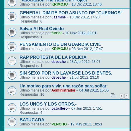
"Asociación The Walk On Project"
Último mensaje por
KRIMOJU
«
18 Dic 2012, 18:46
GENERAL DIMITE POR ASUNTO DE "CUERNOS"
Último mensaje por
Jasmine
«
10 Dic 2012, 14:28
Respuestas:
6
Salvar Al Real Oviedo
Último mensaje por
furriel
«
10 Nov 2012, 22:01
Respuestas:
1
PENSAMIENTO DE UN GUARDIA CIVIL
Último mensaje por
KRIMOJU
«
03 Nov 2012, 17:47
RAP PROTESTA DE LA POLICIA
Último mensaje por
depeche
«
28 Ago 2012, 23:07
Respuestas:
1
SIN SEXO POR NO LAVARSE LOS DIENTES.
Último mensaje por
depeche
«
21 Jul 2012, 23:10
Un motivo para vivir, una razón para soñar
Último mensaje por
Administrador
«
04 Jul 2012, 15:05
Respuestas:
16
1
2
LOS UNOS Y LOS OTROS.-
Último mensaje por
patrullero
«
07 Jun 2012, 17:51
Respuestas:
4
BATUCADA
Último mensaje por
PENCHO
«
19 May 2012, 10:53