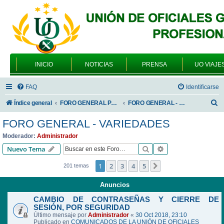
INICIO
NOTICIAS
PRENSA
UO VIAJE
FAQ
Identificarse
B
Índice general
FORO GENERAL PARA TODOS LOS USUARIOS
FORO GENERAL - VARIEDADES
u
FORO GENERAL - VARIEDADES
s
Moderador:
Administrador
c
Buscar
Búsqueda avanzad
Nuevo Tema
a
1
2
3
4
5
Siguiente
201 temas
r
Anuncios
CAMBIO DE CONTRASEÑAS Y CIERRE DE
SESIÓN, POR SEGURIDAD
Último mensaje por
Administrador
«
30 Oct 2018, 23:10
Publicado en
COMUNICADOS DE LA UNIÓN DE OFICIALES