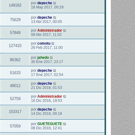
por
depeche
149182
18 May 2017, 00:29
por
depeche
75629
13 Abr 2017, 00:05
por
Administrador
57849
08 Abr 2017, 11:02
por
comotu
127410
26 Feb 2017, 11:00
por
jahedo
86362
30 Ene 2017, 23:17
por
depeche
51633
17 Ene 2017, 02:54
por
depeche
49012
21 Dic 2016, 01:53
por
Administrador
52759
16 Dic 2016, 19:53
por
depeche
153317
14 Dic 2016, 00:18
por
GUETEGUETE
57059
08 Dic 2016, 12:41