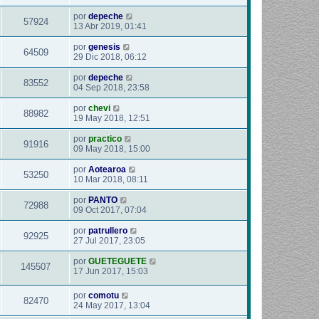
por
depeche
57924
13 Abr 2019, 01:41
por
genesis
64509
29 Dic 2018, 06:12
por
depeche
83552
04 Sep 2018, 23:58
por
chevi
88982
19 May 2018, 12:51
por
practico
91916
09 May 2018, 15:00
por
Aotearoa
53250
10 Mar 2018, 08:11
por
PANTO
72988
09 Oct 2017, 07:04
por
patrullero
92925
27 Jul 2017, 23:05
por
GUETEGUETE
145507
17 Jun 2017, 15:03
por
comotu
82470
24 May 2017, 13:04