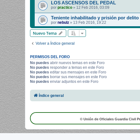
LOS ASCENSOS DEL PEDAL
por
practico
»
12 Feb 2016, 03:09
Teniente inhabilitado y prisión por delito
por
nebulz
»
13 Feb 2016, 19:22
Nuevo Tema
Volver a Índice general
PERMISOS DEL FORO
No puedes
abrir nuevos temas en este Foro
No puedes
responder a temas en este Foro
No puedes
editar sus mensajes en este Foro
No puedes
borrar sus mensajes en este Foro
No puedes
enviar adjuntos en este Foro
Índice general
© Unión de Oficiales Guardia Civil P