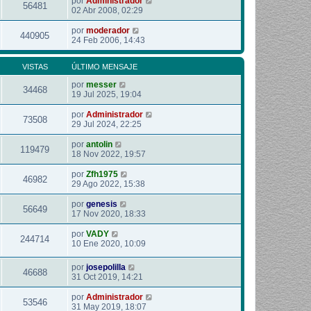
por
Administrador
56481
02 Abr 2008, 02:29
por
moderador
440905
24 Feb 2006, 14:43
VISTAS
ÚLTIMO MENSAJE
por
messer
34468
19 Jul 2025, 19:04
por
Administrador
73508
29 Jul 2024, 22:25
por
antolin
119479
18 Nov 2022, 19:57
por
Zfh1975
46982
29 Ago 2022, 15:38
por
genesis
56649
17 Nov 2020, 18:33
por
VADY
244714
10 Ene 2020, 10:09
por
josepolilla
46688
31 Oct 2019, 14:21
por
Administrador
53546
31 May 2019, 18:07