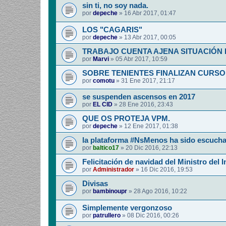
sin ti, no soy nada.
por
depeche
»
16 Abr 2017, 01:47
LOS "CAGARIS"
por
depeche
»
13 Abr 2017, 00:05
TRABAJO CUENTA AJENA SITUACIÓN
por
Marvi
»
05 Abr 2017, 10:59
SOBRE TENIENTES FINALIZAN CURSO
por
comotu
»
31 Ene 2017, 21:17
se suspenden ascensos en 2017
por
EL CID
»
28 Ene 2016, 23:43
QUE OS PROTEJA VPM.
por
depeche
»
12 Ene 2017, 01:38
la plataforma #NsMenos ha sido escuch
por
baltico17
»
20 Dic 2016, 22:13
Felicitación de navidad del Ministro del I
por
Administrador
»
16 Dic 2016, 19:53
Divisas
por
bambinoupr
»
28 Ago 2016, 10:22
Simplemente vergonzoso
por
patrullero
»
08 Dic 2016, 00:26