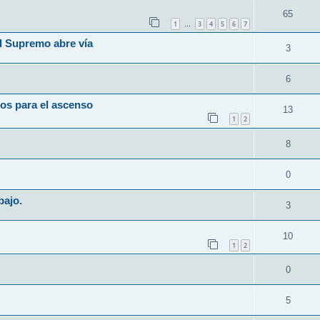
65
1
3
4
5
6
7
…
l Supremo abre vía
3
6
os para el ascenso
13
1
2
8
0
bajo.
3
10
1
2
0
5