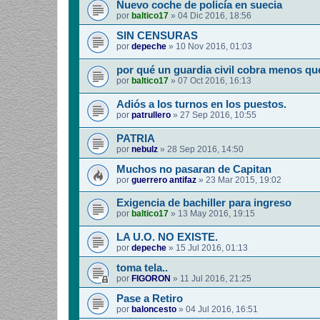
Nuevo coche de policía en suecia
por
baltico17
»
04 Dic 2016, 18:56
SIN CENSURAS
por
depeche
»
10 Nov 2016, 01:03
por qué un guardia civil cobra menos qu
por
baltico17
»
07 Oct 2016, 16:13
Adiós a los turnos en los puestos.
por
patrullero
»
27 Sep 2016, 10:55
PATRIA
por
nebulz
»
28 Sep 2016, 14:50
Muchos no pasaran de Capitan
por
guerrero antifaz
»
23 Mar 2015, 19:02
Exigencia de bachiller para ingreso
por
baltico17
»
13 May 2016, 19:15
LA U.O. NO EXISTE.
por
depeche
»
15 Jul 2016, 01:13
toma tela..
por
FIGORON
»
11 Jul 2016, 21:25
Pase a Retiro
por
baloncesto
»
04 Jul 2016, 16:51