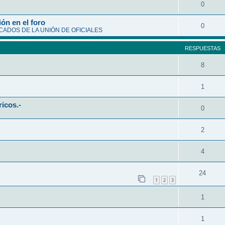
0
ón en el foro
0
ADOS DE LA UNIÓN DE OFICIALES
RESPUESTAS
8
1
ricos.-
0
2
4
24
1
2
3
1
1