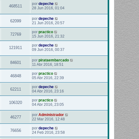
por
depeche
468511
28 Jun 2016, 01:04
por
depeche
62099
21 Jun 2016, 20:57
por
practico
72769
15 Jun 2016, 21:32
por
depeche
121911
09 Jun 2016, 00:37
por
pirataembarcado
84601
11 Abr 2016, 18:51
por
practico
46848
05 Abr 2016, 22:39
por
depeche
62211
04 Abr 2016, 23:16
por
practico
106320
04 Abr 2016, 23:05
por
Administrador
46277
22 Mar 2016, 12:48
por
depeche
76656
24 Feb 2016, 23:58