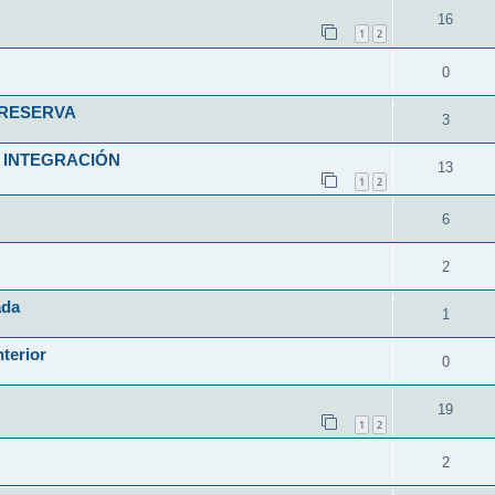
16
1
2
0
 RESERVA
3
 INTEGRACIÓN
13
1
2
6
2
ada
1
nterior
0
19
1
2
2