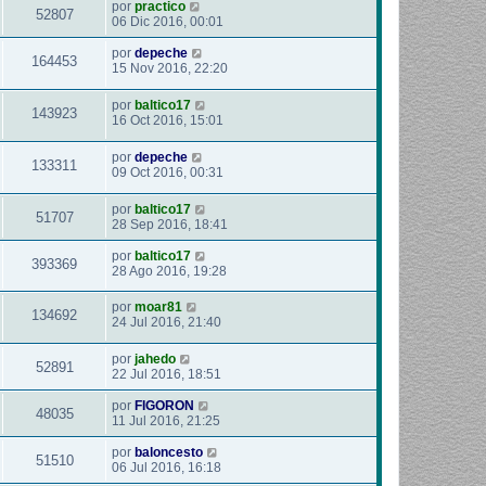
por
practico
52807
06 Dic 2016, 00:01
por
depeche
164453
15 Nov 2016, 22:20
por
baltico17
143923
16 Oct 2016, 15:01
por
depeche
133311
09 Oct 2016, 00:31
por
baltico17
51707
28 Sep 2016, 18:41
por
baltico17
393369
28 Ago 2016, 19:28
por
moar81
134692
24 Jul 2016, 21:40
por
jahedo
52891
22 Jul 2016, 18:51
por
FIGORON
48035
11 Jul 2016, 21:25
por
baloncesto
51510
06 Jul 2016, 16:18