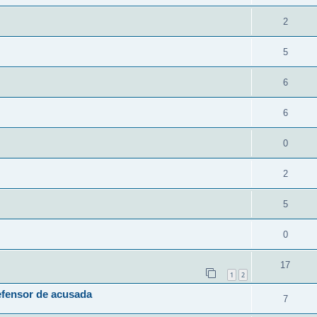
2
5
6
6
0
2
5
0
17
1
2
efensor de acusada
7