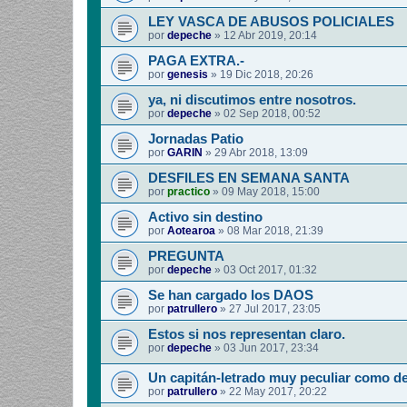
LEY VASCA DE ABUSOS POLICIALES
por
depeche
»
12 Abr 2019, 20:14
PAGA EXTRA.-
por
genesis
»
19 Dic 2018, 20:26
ya, ni discutimos entre nosotros.
por
depeche
»
02 Sep 2018, 00:52
Jornadas Patio
por
GARIN
»
29 Abr 2018, 13:09
DESFILES EN SEMANA SANTA
por
practico
»
09 May 2018, 15:00
Activo sin destino
por
Aotearoa
»
08 Mar 2018, 21:39
PREGUNTA
por
depeche
»
03 Oct 2017, 01:32
Se han cargado los DAOS
por
patrullero
»
27 Jul 2017, 23:05
Estos si nos representan claro.
por
depeche
»
03 Jun 2017, 23:34
Un capitán-letrado muy peculiar como d
por
patrullero
»
22 May 2017, 20:22