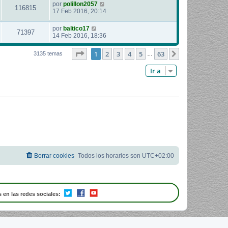
por
polillon2057
116815
17 Feb 2016, 20:14
por
baltico17
71397
14 Feb 2016, 18:36
Página
1
de
63
1
2
3
4
5
63
Siguiente
3135 temas
…
Ir a
Borrar cookies
Todos los horarios son
UTC+02:00
 en las redes sociales: