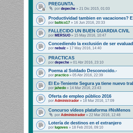
PREGUNTA.
por
depeche
»
21 Dic 2015, 01:03
Productividad tambien en vacaciones? E
por
baltico17
»
16 Jun 2016, 20:33
FALLECIDO UN BUEN GUARDIA CIVIL
por
MERSUO
»
15 May 2016, 10:47
Concediendo la exclusión de ser evaluad
por
nebulz
»
17 May 2016, 14:40
PRACTICAS
por
depeche
»
01 Abr 2016, 23:10
Poema al Soldado Desconocido.-
por
practico
»
05 Abr 2016, 22:39
El Ex-Teniente Segura ya tiene nuevo tra
por
jahedo
»
14 Mar 2016, 23:43
Oferta de empleo público 2016
por
Administrador
»
18 Mar 2016, 17:09
Concurso vídeos plataforma #NsMenos
por
Administrador
»
22 Mar 2016, 12:48
Lotería de destinos en el extranjero
por
lugoves
»
18 Feb 2016, 09:10