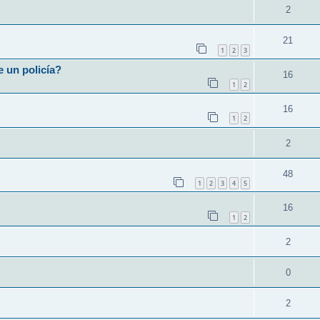
2
21
1
2
3
e un policía?
16
1
2
16
1
2
2
48
1
2
3
4
5
16
1
2
2
0
2