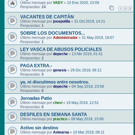
Último mensaje por
VADY
«
10 Ene 2020, 10:09
Respuestas:
24
1
2
3
VACANTES DE CAPITÁN
Último mensaje por
josepolilla
«
31 Oct 2019, 14:21
Respuestas:
1
SOBRE LOS DOCUMENTOS...
Último mensaje por
Administrador
«
31 May 2019, 18:07
Respuestas:
1
LEY VASCA DE ABUSOS POLICIALES
Último mensaje por
depeche
«
13 Abr 2019, 01:41
Respuestas:
2
PAGA EXTRA.-
Último mensaje por
genesis
«
29 Dic 2018, 06:12
Respuestas:
5
ya, ni discutimos entre nosotros.
Último mensaje por
depeche
«
04 Sep 2018, 23:58
Respuestas:
6
Jornadas Patio
Último mensaje por
chevi
«
19 May 2018, 12:51
Respuestas:
6
DESFILES EN SEMANA SANTA
Último mensaje por
practico
«
09 May 2018, 15:00
Activo sin destino
Último mensaje por
Aotearoa
«
10 Mar 2018, 08:11