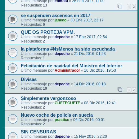
Último mensaje por
comotu
«
26 Feb 2017, 11:00
Respuestas:
13
1
2
se suspenden ascensos en 2017
Último mensaje por
jahedo
«
30 Ene 2017, 23:17
Respuestas:
6
QUE OS PROTEJA VPM.
Último mensaje por
depeche
«
17 Ene 2017, 02:54
Respuestas:
2
la plataforma #NsMenos ha sido escuchada
Último mensaje por
depeche
«
21 Dic 2016, 01:53
Respuestas:
1
Felicitación de navidad del Ministro del Interior
Último mensaje por
Administrador
«
16 Dic 2016, 19:53
Divisas
Último mensaje por
depeche
«
14 Dic 2016, 00:18
Respuestas:
19
1
2
Simplemente vergonzoso
Último mensaje por
GUETEGUETE
«
08 Dic 2016, 12:41
Respuestas:
2
Nuevo coche de policía en suecia
Último mensaje por
practico
«
06 Dic 2016, 00:01
Respuestas:
2
SIN CENSURAS
Último mensaje por
depeche
«
15 Nov 2016, 22:20