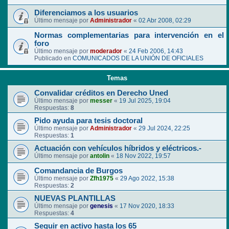
Diferenciamos a los usuarios
Último mensaje por
Administrador
«
02 Abr 2008, 02:29
Normas complementarias para intervención en el
foro
Último mensaje por
moderador
«
24 Feb 2006, 14:43
Publicado en
COMUNICADOS DE LA UNIÓN DE OFICIALES
Temas
Convalidar créditos en Derecho Uned
Último mensaje por
messer
«
19 Jul 2025, 19:04
Respuestas:
8
Pido ayuda para tesis doctoral
Último mensaje por
Administrador
«
29 Jul 2024, 22:25
Respuestas:
1
Actuación con vehículos híbridos y eléctricos.-
Último mensaje por
antolin
«
18 Nov 2022, 19:57
Comandancia de Burgos
Último mensaje por
Zfh1975
«
29 Ago 2022, 15:38
Respuestas:
2
NUEVAS PLANTILLAS
Último mensaje por
genesis
«
17 Nov 2020, 18:33
Respuestas:
4
Seguir en activo hasta los 65