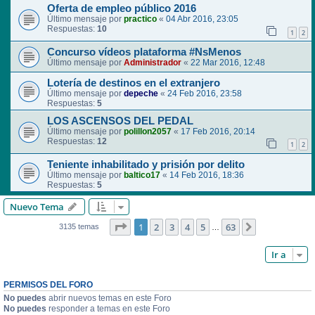
Oferta de empleo público 2016
Último mensaje por
practico
«
04 Abr 2016, 23:05
Respuestas:
10
1
2
Concurso vídeos plataforma #NsMenos
Último mensaje por
Administrador
«
22 Mar 2016, 12:48
Lotería de destinos en el extranjero
Último mensaje por
depeche
«
24 Feb 2016, 23:58
Respuestas:
5
LOS ASCENSOS DEL PEDAL
Último mensaje por
polillon2057
«
17 Feb 2016, 20:14
Respuestas:
12
1
2
Teniente inhabilitado y prisión por delito
Último mensaje por
baltico17
«
14 Feb 2016, 18:36
Respuestas:
5
Nuevo Tema
Página
1
de
63
1
2
3
4
5
63
Siguiente
3135 temas
…
Ir a
PERMISOS DEL FORO
No puedes
abrir nuevos temas en este Foro
No puedes
responder a temas en este Foro