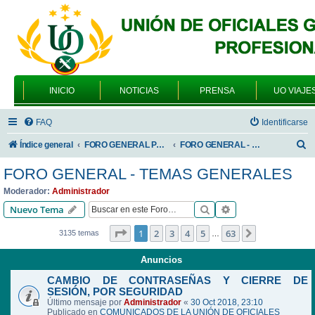
INICIO
NOTICIAS
PRENSA
UO VIAJE
FAQ
Identificarse
B
Índice general
FORO GENERAL PARA TODOS LOS USUARIOS
FORO GENERAL - TEMAS GENERALES
u
FORO GENERAL - TEMAS GENERALES
s
Moderador:
Administrador
c
Buscar
Búsqueda avanzad
Nuevo Tema
a
Página
1
de
63
1
2
3
4
5
63
Siguiente
3135 temas
…
r
Anuncios
CAMBIO DE CONTRASEÑAS Y CIERRE DE
SESIÓN, POR SEGURIDAD
Último mensaje por
Administrador
«
30 Oct 2018, 23:10
Publicado en
COMUNICADOS DE LA UNIÓN DE OFICIALES