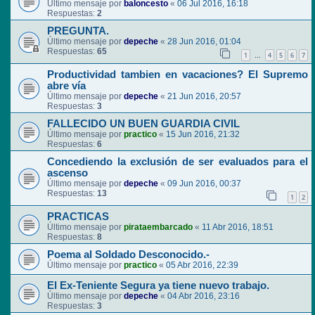
Último mensaje por
baloncesto
«
06 Jul 2016, 16:18
Respuestas:
2
PREGUNTA.
Último mensaje por
depeche
«
28 Jun 2016, 01:04
Respuestas:
65
1
4
5
6
7
…
Productividad tambien en vacaciones? El Supremo
abre vía
Último mensaje por
depeche
«
21 Jun 2016, 20:57
Respuestas:
3
FALLECIDO UN BUEN GUARDIA CIVIL
Último mensaje por
practico
«
15 Jun 2016, 21:32
Respuestas:
6
Concediendo la exclusión de ser evaluados para el
ascenso
Último mensaje por
depeche
«
09 Jun 2016, 00:37
Respuestas:
13
1
2
PRACTICAS
Último mensaje por
pirataembarcado
«
11 Abr 2016, 18:51
Respuestas:
8
Poema al Soldado Desconocido.-
Último mensaje por
practico
«
05 Abr 2016, 22:39
El Ex-Teniente Segura ya tiene nuevo trabajo.
Último mensaje por
depeche
«
04 Abr 2016, 23:16
Respuestas:
3