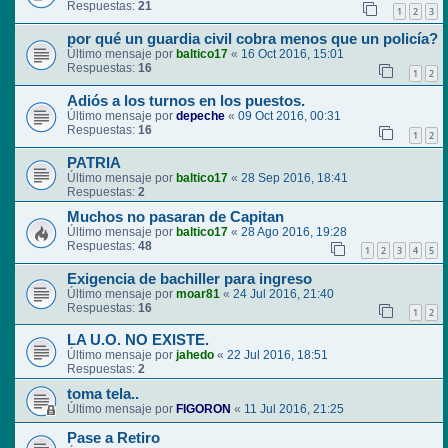
Respuestas:
21
1
2
3
por qué un guardia civil cobra menos que un policía?
Último mensaje por
baltico17
«
16 Oct 2016, 15:01
Respuestas:
16
1
2
Adiós a los turnos en los puestos.
Último mensaje por
depeche
«
09 Oct 2016, 00:31
Respuestas:
16
1
2
PATRIA
Último mensaje por
baltico17
«
28 Sep 2016, 18:41
Respuestas:
2
Muchos no pasaran de Capitan
Último mensaje por
baltico17
«
28 Ago 2016, 19:28
Respuestas:
48
1
2
3
4
5
Exigencia de bachiller para ingreso
Último mensaje por
moar81
«
24 Jul 2016, 21:40
Respuestas:
16
1
2
LA U.O. NO EXISTE.
Último mensaje por
jahedo
«
22 Jul 2016, 18:51
Respuestas:
2
toma tela..
Último mensaje por
FIGORON
«
11 Jul 2016, 21:25
Pase a Retiro