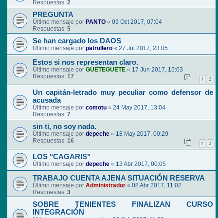
Respuestas:
2
PREGUNTA
Último mensaje por
PANTO
«
09 Oct 2017, 07:04
Respuestas:
5
Se han cargado los DAOS
Último mensaje por
patrullero
«
27 Jul 2017, 23:05
Estos si nos representan claro.
Último mensaje por
GUETEGUETE
«
17 Jun 2017, 15:03
Respuestas:
17
1
2
Un capitán-letrado muy peculiar como defensor de
acusada
Último mensaje por
comotu
«
24 May 2017, 13:04
Respuestas:
7
sin ti, no soy nada.
Último mensaje por
depeche
«
18 May 2017, 00:29
Respuestas:
16
1
2
LOS "CAGARIS"
Último mensaje por
depeche
«
13 Abr 2017, 00:05
TRABAJO CUENTA AJENA SITUACIÓN RESERVA
Último mensaje por
Administrador
«
08 Abr 2017, 11:02
Respuestas:
3
SOBRE TENIENTES FINALIZAN CURSO
INTEGRACIÓN